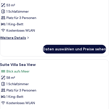
für
53 m²
Suite
Sea
1 Schlafzimmer
View
Platz für 3 Personen
anzeigen
1 King-Bett
Kostenloses WLAN
Weitere
Weitere Details
Details
für
Daten auswählen und Preise sehen
Suite
Sea
View
Alle
Ein Hotelzimmer mit einem großen Bet
14
Suite Villa Sea View
Fotos
Blick aufs Meer
für
58 m²
Suite
Villa
1 Schlafzimmer
Sea
Platz für 3 Personen
View
1 King-Bett
anzeigen
Kostenloses WLAN