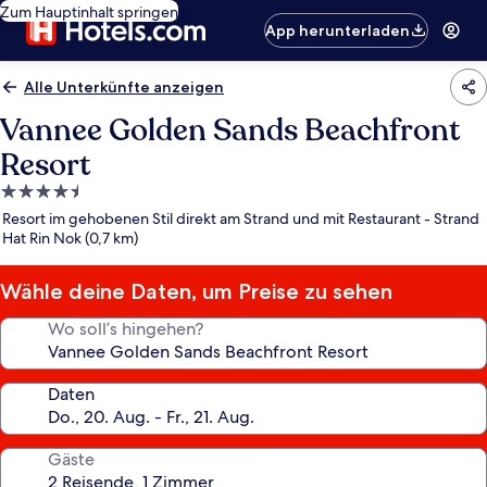
Zum Hauptinhalt springen
App herunterladen
Alle Unterkünfte anzeigen
Vannee Golden Sands Beachfront
Resort
4.5-
Sterne-
Resort im gehobenen Stil direkt am Strand und mit Restaurant - Strand
Unterkunft
Hat Rin Nok (0,7 km)
Wähle deine Daten, um Preise zu sehen
Wo soll’s hingehen?
Daten
Gäste