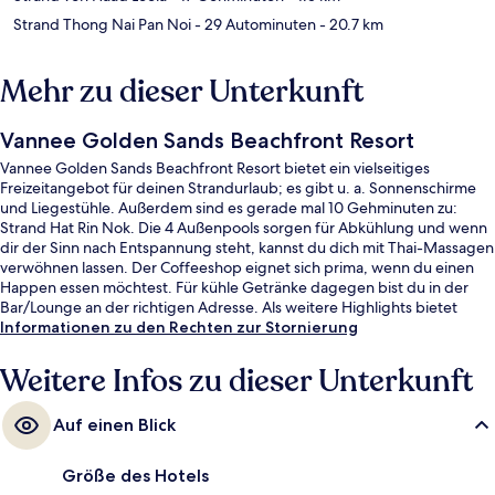
Strand Thong Nai Pan Noi
- 29 Autominuten
- 20.7 km
Mehr zu dieser Unterkunft
Vannee Golden Sands Beachfront Resort
Vannee Golden Sands Beachfront Resort bietet ein vielseitiges
Freizeitangebot für deinen Strandurlaub; es gibt u. a. Sonnenschirme
und Liegestühle. Außerdem sind es gerade mal 10 Gehminuten zu:
Strand Hat Rin Nok. Die 4 Außenpools sorgen für Abkühlung und wenn
dir der Sinn nach Entspannung steht, kannst du dich mit Thai-Massagen
verwöhnen lassen. Der Coffeeshop eignet sich prima, wenn du einen
Happen essen möchtest. Für kühle Getränke dagegen bist du in der
Bar/Lounge an der richtigen Adresse. Als weitere Highlights bietet
dieses Resort im luxuriösen Stil eine Dachterrasse, einen kostenlosen
Informationen zu den Rechten zur Stornierung
Kinderclub und eine Poolbar. Andere Reisende lieben das hilfsbereite
Personal.
Weitere Infos zu dieser Unterkunft
Auf einen Blick
Größe des Hotels