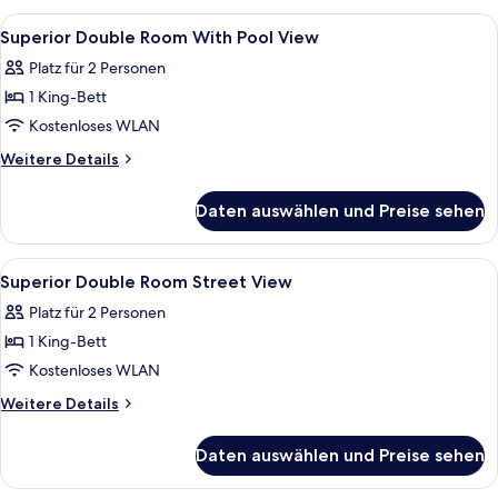
Strandnähe
Alle
Minibar (mit einigen kostenlosen Artik
5
Superior Double Room With Pool View
Fotos
Platz für 2 Personen
für
1 King-Bett
Superior
Double
Kostenloses WLAN
Room
Weitere
Weitere Details
With
Details
für
Pool
Daten auswählen und Preise sehen
Superior
View
Double
anzeigen
Room
Alle
Minibar (mit einigen kostenlosen Artik
5
With
Superior Double Room Street View
Fotos
Pool
Platz für 2 Personen
View
für
1 King-Bett
Superior
Double
Kostenloses WLAN
Room
Weitere
Weitere Details
Street
Details
für
View
Daten auswählen und Preise sehen
Superior
anzeigen
Double