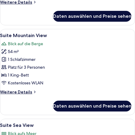
Weitere
Weitere Details
anzeigen
Details
für
Daten auswählen und Preise sehen
Private
Plunge
Pool
Alle
Ein Wohnzimmer mit einer Couch, Couch
10
Villa
Suite Mountain View
Fotos
Seaside
Blick auf die Berge
für
54 m²
Suite
Mountain
1 Schlafzimmer
View
Platz für 3 Personen
anzeigen
1 King-Bett
Kostenloses WLAN
Weitere
Weitere Details
Details
für
Daten auswählen und Preise sehen
Suite
Mountain
View
Alle
Ein Hotelzimmer mit einem Bett, zwei
12
Suite Sea View
Fotos
Blick aufs Meer