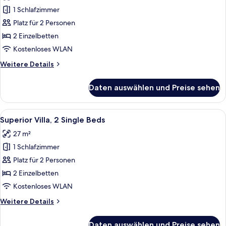
für
1 Schlafzimmer
Superior
Street
Platz für 2 Personen
View,
2 Einzelbetten
2
Kostenloses WLAN
SGL
Weitere
Weitere Details
Beds
Details
anzeigen
für
Daten auswählen und Preise sehen
Superior
Street
View,
Alle
Ein Hotelzimmer mit zwei Betten, ein
10
2
Superior Villa, 2 Single Beds
Fotos
SGL
27 m²
Beds
für
1 Schlafzimmer
Superior
Villa,
Platz für 2 Personen
2
2 Einzelbetten
Single
Kostenloses WLAN
Beds
Weitere
Weitere Details
anzeigen
Details
für
Daten auswählen und Preise sehen