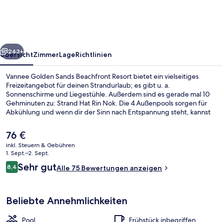
Beachfront
Resort
rück
Weiter
243+
Übersicht
Zimmer
Lage
Richtlinien
Vannee Golden Sands Beachfront Resort bietet ein vielseitiges
Freizeitangebot für deinen Strandurlaub; es gibt u. a.
Sonnenschirme und Liegestühle. Außerdem sind es gerade mal 10
Gehminuten zu: Strand Hat Rin Nok. Die 4 Außenpools sorgen für
Abkühlung und wenn dir der Sinn nach Entspannung steht, kannst
du dich mit Thai-Massagen verwöhnen lassen. Der Coffeeshop
eignet sich prima, wenn du einen Happen essen möchtest. Für
Der
76 €
kühle Getränke dagegen bist du in der Bar/Lounge an der richtigen
aktuelle
inkl. Steuern & Gebühren
Adresse. Als weitere Highlights bietet dieses Resort im luxuriösen
Preis
1. Sept.–2. Sept.
Stil eine Dachterrasse, einen kostenlosen Kinderclub und eine
Außenbereich
beträgt
Bewertungen
Poolbar. Andere Reisende lieben das hilfsbereite Personal.
Sehr gut
8,4
Alle 75 Bewertungen anzeigen
76 €.
8,4 von 10.
Beliebte Annehmlichkeiten
Pool
Frühstück inbegriffen