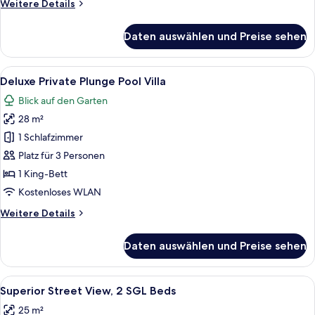
Weitere
Weitere Details
Details
für
Daten auswählen und Preise sehen
Suite
Villa
Sea
Alle
Ein Hotelzimmer mit einem großen Bett
9
View
Deluxe Private Plunge Pool Villa
Fotos
Blick auf den Garten
für
28 m²
Deluxe
Private
1 Schlafzimmer
Plunge
Platz für 3 Personen
Pool
1 King-Bett
Villa
Kostenloses WLAN
anzeigen
Weitere
Weitere Details
Details
für
Daten auswählen und Preise sehen
Deluxe
Private
Plunge
Alle
Ein Hotelzimmer mit Bett, einer Wand
8
Pool
Superior Street View, 2 SGL Beds
Fotos
Villa
25 m²