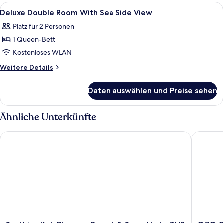
Room
Alle
Minibar (mit einigen kostenlosen Artik
5
Street
Deluxe Double Room With Sea Side View
Fotos
View
Platz für 2 Personen
für
1 Queen-Bett
Deluxe
Double
Kostenloses WLAN
Room
Weitere
Weitere Details
With
Details
für
Sea
Daten auswählen und Preise sehen
Deluxe
Side
Double
View
Room
Ähnliche Unterkünfte
anzeigen
With
Sea
Santhiya Koh Phangan Resort & Spa – Up to THB 2,000 Resort
OZO Cha
Side
View