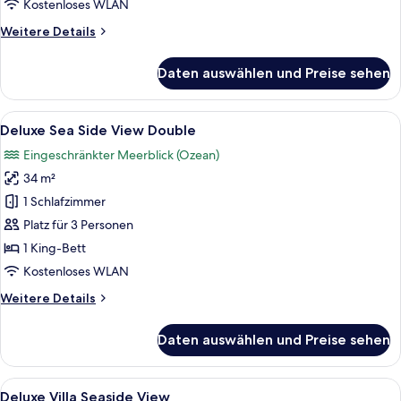
Kostenloses WLAN
Weitere
Weitere Details
Details
für
Daten auswählen und Preise sehen
Deluxe
Villa
Alle
Ein Schlafzimmer mit einem großen B
7
Deluxe Sea Side View Double
Fotos
Eingeschränkter Meerblick (Ozean)
für
34 m²
Deluxe
Sea
1 Schlafzimmer
Side
Platz für 3 Personen
View
1 King-Bett
Double
Kostenloses WLAN
anzeigen
Weitere
Weitere Details
Details
für
Daten auswählen und Preise sehen
Deluxe
Sea
Side
Alle
Ein Hotelzimmer mit einem großen Bet
8
View
Deluxe Villa Seaside View