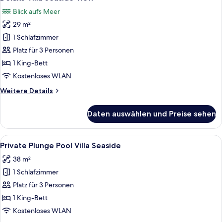
Fotos
Double
Blick aufs Meer
für
29 m²
Deluxe
Villa
1 Schlafzimmer
Seaside
Platz für 3 Personen
View
1 King-Bett
anzeigen
Kostenloses WLAN
Weitere
Weitere Details
Details
für
Daten auswählen und Preise sehen
Deluxe
Villa
Seaside
Alle
Ein modernes Hotelzimmer mit einem g
7
View
Private Plunge Pool Villa Seaside
Fotos
38 m²
für
1 Schlafzimmer
Private
Plunge
Platz für 3 Personen
Pool
1 King-Bett
Villa
Kostenloses WLAN
Seaside