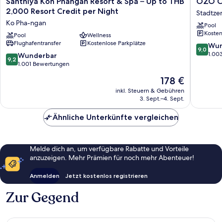
Santhiya
OZO
Santhiya Koh Phangan Resort & Spa – Up to THB
OZO C
Koh
Chawen
2,000 Resort Credit per Night
Stadtze
Phangan
Samui
Ko Pha-ngan
Pool
Resort
Stadtze
Kosten
&
Pool
Wellness
von
Flughafentransfer
Kostenlose Parkplätze
Spa
Chawen
9.0
Wun
9,0
–
von
1.00
9.2
Wunderbar
9,2
Up
10,
von
1.001 Bewertungen
to
Wunder
10,
Der
178 €
THB
1.003
Wunderbar,
Preis
2,000
Bewert
1.001
inkl. Steuern & Gebühren
beträgt
Resort
3. Sept.–4. Sept.
Bewertungen
178 €
Credit
per
Ähnliche Unterkünfte vergleichen
Night
Ko
Pha-
Melde dich an, um verfügbare Rabatte und Vorteile
ngan
anzuzeigen. Mehr Prämien für noch mehr Abenteuer!
Anmelden
Jetzt kostenlos registrieren
Zur Gegend