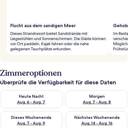
Flucht aus dem sandigen Meer
Gehob
Dieses Strandresort bietet Sandstrände mit
Im Resta
Liegestühlen und Sonnenschirmen. Die Gäste können
verschi
vor Ort paddeln, Kajak fahren oder die nahe
Möglichk
gelegenen Tauchplätze erkunden.
Frühstüc
Zimmeroptionen
Überprüfe die Verfügbarkeit für diese Daten
Überprüfe die Verfügbarkeit für heute Nacht, Aug. 6 - Aug. 7.
Überprüfe die Verfügbarkeit f
Heute Nacht
Morgen
Aug. 6 - Aug. 7
Aug. 7 - Aug. 8
Überprüfe die Verfügbarkeit für dieses Wochenende, Aug. 7 - 
Überprüfe die Verfügbarkeit f
Dieses Wochenende
Nächstes Wochenende
Aug. 7 - Aug. 9
Aug. 14 - Aug. 16