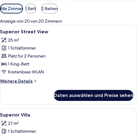
Verfügbare
Alle Zimmer
1 Bett
2 Betten
Filter
für
Anzeige von 20 von 20 Zimmern
Zimmer
Alle
Ein Hotelzimmer mit Bett, Schreibtisc
9
Superior Street View
Fotos
25 m²
für
1 Schlafzimmer
Superior
Street
Platz für 2 Personen
View
1 King-Bett
anzeigen
Kostenloses WLAN
Weitere
Weitere Details
Details
für
Daten auswählen und Preise sehen
Superior
Street
View
Alle
Ein Hotelzimmer mit einem großen Be
10
Superior Villa
Fotos
27 m²
für
1 Schlafzimmer
Superior