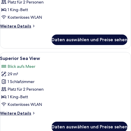
Villa
Platz für 2 Personen
anzeigen
1 King-Bett
Kostenloses WLAN
Weitere
Weitere Details
Details
für
Daten auswählen und Preise sehen
Superior
Villa
Alle
Ein Hotelzimmer mit einem Bett, einer
9
Superior Sea View
Fotos
Blick aufs Meer
für
29 m²
Superior
Sea
1 Schlafzimmer
View
Platz für 2 Personen
anzeigen
1 King-Bett
Kostenloses WLAN
Weitere
Weitere Details
Details
für
Daten auswählen und Preise sehen
Superior