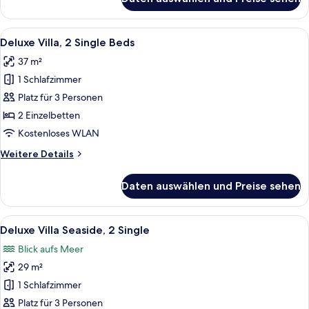
Superior
Villa,
2
Alle
Ein Hotelzimmer mit Bett, Blick auf 
9
Single
Deluxe Villa, 2 Single Beds
Fotos
Beds
37 m²
für
1 Schlafzimmer
Deluxe
Villa,
Platz für 3 Personen
2
2 Einzelbetten
Single
Kostenloses WLAN
Beds
Weitere
Weitere Details
anzeigen
Details
für
Daten auswählen und Preise sehen
Deluxe
Villa,
2
Alle
Ein Hotelzimmer mit zwei Betten, ein
13
Single
Deluxe Villa Seaside, 2 Single
Fotos
Beds
Blick aufs Meer
für
29 m²
Deluxe
Villa
1 Schlafzimmer
Seaside,
Platz für 3 Personen