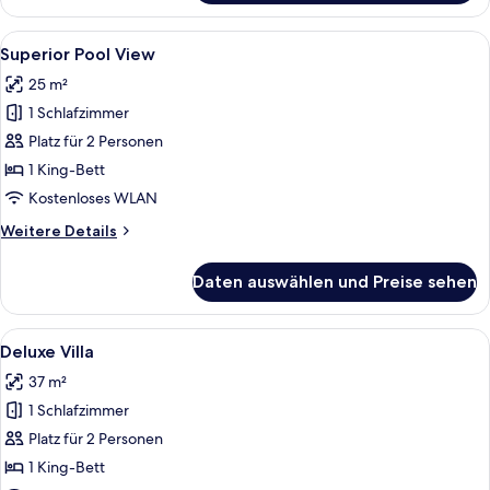
Sea
View
Alle
Ein Hotelzimmer mit Bett, Schreibtisc
8
Superior Pool View
Fotos
25 m²
für
1 Schlafzimmer
Superior
Pool
Platz für 2 Personen
View
1 King-Bett
anzeigen
Kostenloses WLAN
Weitere
Weitere Details
Details
für
Daten auswählen und Preise sehen
Superior
Pool
View
Alle
Ein Hotelzimmer mit einem großen Bett
11
Deluxe Villa
Fotos
37 m²
für
1 Schlafzimmer
Deluxe
Villa
Platz für 2 Personen
anzeigen
1 King-Bett