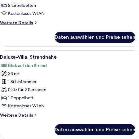
2
2 Einzelbetten
Single
Kostenloses WLAN
anzeigen
Weitere
Weitere Details
Details
für
Daten auswählen und Preise sehen
Deluxe
Villa
Seaside,
Alle
Deluxe-Villa, Strandnähe | Minibar (mi
9
2
Deluxe-Villa, Strandnähe
Fotos
Single
Blick auf den Strand
für
33 m²
Deluxe-
Villa,
1 Schlafzimmer
Strandnähe
Platz für 2 Personen
anzeigen
1 Doppelbett
Kostenloses WLAN
Weitere
Weitere Details
Details
für
Daten auswählen und Preise sehen
Deluxe-
Villa,