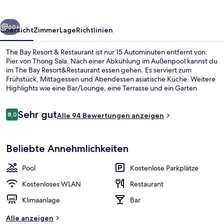
Restaurant
rück
Weiter
60+
Übersicht
Zimmer
Lage
Richtlinien
The Bay Resort & Restaurant ist nur 15 Autominuten entfernt von:
Pier von Thong Sala. Nach einer Abkühlung im Außenpool kannst du
im The Bay Resort&Restaurant essen gehen. Es serviert zum
Frühstück, Mittagessen und Abendessen asiatische Küche. Weitere
Highlights wie eine Bar/Lounge, eine Terrasse und ein Garten
sprechen für dieses Resort im Boutique-Stil.
Bewertungen
Sehr gut
8,0
Alle 94 Bewertungen anzeigen
8,0 von 10.
Außenpool
Beliebte Annehmlichkeiten
Pool
Kostenlose Parkplätze
Kostenloses WLAN
Restaurant
Klimaanlage
Bar
Alle anzeigen