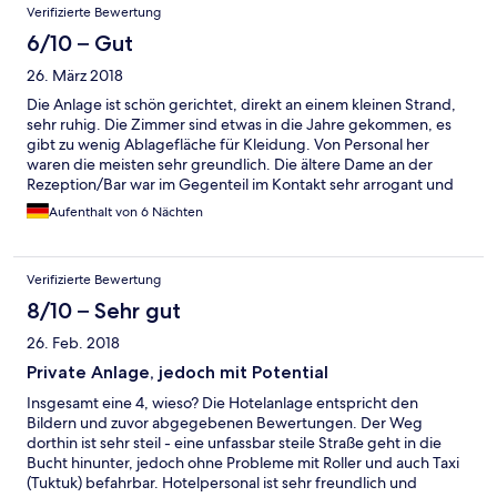
Verifizierte Bewertung
6/10 – Gut
26. März 2018
Die Anlage ist schön gerichtet, direkt an einem kleinen Strand,
sehr ruhig. Die Zimmer sind etwas in die Jahre gekommen, es
gibt zu wenig Ablagefläche für Kleidung. Von Personal her
waren die meisten sehr greundlich. Die ältere Dame an der
Rezeption/Bar war im Gegenteil im Kontakt sehr arrogant und
abwertend. Unsere Klimaanlage ist in der Macht kaputt
Aufenthalt von 6 Nächten
gegangen. Wir haben dies um 8:00 Uhr morgens der selben
unfreundlichen Dame Bescheid gesagt. Bis zum Nachmittag, als
wir wieder kamen, hatte sich niemand darum gekümmert habt.
Verifizierte Bewertung
Im Zimmer war es entsprechend mind.40 Grad. Wir mussten
dann am späten Nachmittag in ein anderes Zimmer umziehen,
8/10 – Sehr gut
weil niemand mehr da war, der das reparieren konnte.
26. Feb. 2018
Private Anlage, jedoch mit Potential
Insgesamt eine 4, wieso? Die Hotelanlage entspricht den
Bildern und zuvor abgegebenen Bewertungen. Der Weg
dorthin ist sehr steil - eine unfassbar steile Straße geht in die
Bucht hinunter, jedoch ohne Probleme mit Roller und auch Taxi
(Tuktuk) befahrbar. Hotelpersonal ist sehr freundlich und