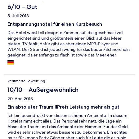
schwimmen. Ist allerdings für Kinder wiederum ein Vorteil! -
Kein lockerer Umgang mit den Badehandtüchern!
6/10 – Gut
5. Juli 2013
Entspannungshotel für einen Kurzbesuch
Das Hotel weist toll designte Zimmer auf, die geschmackvoll
eingerichtet sind und größtenteils einen Blick auf das Meer
bieten. TV fehlt, dafür gibt es aber einen MP3-Player und
WLAN. Der Strand ist jedoch wenig für das Baden/Schnorcheln
geeignet, da er anfangs zu flach ist sowie das Meer eher
unzugänglich. Der Pool ist als klein zu beschreiben. Beim
Frühstück kann zwischen asiatisch, amerikanisch und gesund
gewählt werden und es ist lecker. Das integrierte Restaurant ist
nett und günstig, das Essen ist in Ordnung und sehr günstig
Verifizierte Bewertung
(meistens 4-5 Euro pro Mahlzeit). Leider ließ der Service zu
wünschen übrig, so kam bei einem Aufenthalt von 5 Tagen nur
10/10 – Außergewöhnlich
ein einziges Mal der Reinigungsservice vorbei und die Minibar
20. Apr. 2013
wurde nie aufgefüllt. Auch der eigentlich zur Verfügung
gestellte kostenlose Piertransport wurde auf Anfrage auf der
Ein absoluter Traum!!!Preis Leistung mehr als gut
Hotelseite hin nicht beantwortet. Das ist unterdurchschnittlich
Ich bin beeindruckt von diesem schönen Ambiente. In diesem
für ein 4 Sterne-Hotel. Wahrscheinlich sind die angestellten,
Hotel stimmt echt alles. Das Personal sehr nett, die Lage ein
ausschließlich burmesischen Fachkräfte nicht genügend
Absoluter Traum und das Ambiente der Hammer. Für das Geld
ausgebildet. Die tollen Strände wie Had Rin sind ca. 3km
wird es sehr schwer etwas besseres zu bekommen. Ein echtes
entfernt und man sollte sich einen Roller mieten (Hotel bietet
muss für -moon Party Gänger aber auch für Leute die es ruhig
diesen Service an), um die Insel erkunden zu können. Fazit: Wer