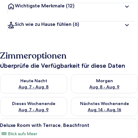
Wichtigste Merkmale
(12)
Sich wie zu Hause fühlen
(6)
Zimmeroptionen
Überprüfe die Verfügbarkeit für diese Daten
Überprüfe die Verfügbarkeit für heute Nacht, Aug. 7 - Aug. 8.
Überprüfe die Verfügbarkeit f
Heute Nacht
Morgen
Aug. 7 - Aug. 8
Aug. 8 - Aug. 9
Überprüfe die Verfügbarkeit für dieses Wochenende, Aug. 7 - 
Überprüfe die Verfügbarkeit f
Dieses Wochenende
Nächstes Wochenende
Aug. 7 - Aug. 9
Aug. 14 - Aug. 16
Alle
Deluxe Room with Terrace, Beachfron
5
Deluxe Room with Terrace, Beachfront
Fotos
Blick aufs Meer
für