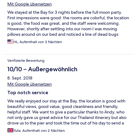
Mit Google übersetzen
We stayed at the Bay for 3 nights before the full moon party.
First impressions were good: the rooms are colorful, the location
is good, the food was great, and the staff were welcoming.
However, shortly after settling into our room I was moving
pillows around on our bed and noticed a line of dead bugs
underneath one. The staff kindly reassured us that they were
HL, Aufenthalt von 3 Nächten
from a recent pesticide treatment and moved us into a new
room. If this was our only hiccup, we would have happily moved
on and left the resort a 4 star review. However, the next night
Verifizierte Bewertung
when we got back from dinner around 10:30 the whole resort
was without power and I spent 15 minutes looking around the
10/10 – Außergewöhnlich
main lounge for a circuit breaker since there was no staff nor
8. Sept. 2018
contact info for management to be found. The next night was
the full moon party and the staff offered to schedule us a taxi for
Mit Google übersetzen
9:30pm. However there seemed to have been poor
Top notch service
communication between staff; at 9:45 we asked them where
our taxi was and they said there was no record of us
We really enjoyed our stay at the Bay, the location is good with
requesting/accepting the offer for a ride from earlier that same
beautiful views, good value, good cleanliness and friendly,
day. Finally, as we were checking out they tried to charge us for
helpful staff. We want to give a particular thanks to Andy, who
a couple cans of soda that had broken/exploded in the minibar
not only gave us great advice for our Thailand itinerary but also
(ones we didn't drink or even touch during our stay). All in all I
drove us to the pier and took the time out of his day to send a
would consider this resort if you value privacy and want a good
parcel by ferry when we forgot something back at the resort.
Yuta, Aufenthalt von 2 Nächten
location and quiet ambiance. However as far as service is
He made our day! Would warmly recommend staying at the Bay