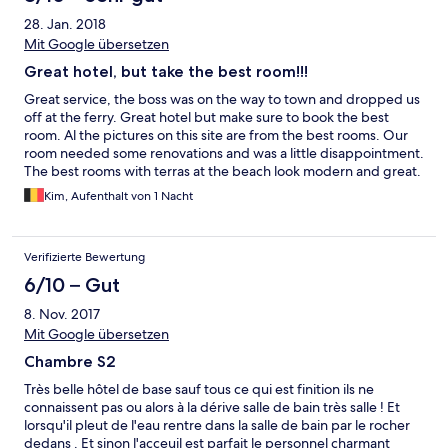
で言ってやっと代わって道案内をしてたが、電話を終わってか
28. Jan. 2018
らも、遠いから1,200バーツかかると言っている。向こうのホテ
Mit Google übersetzen
ルに頼んだら、900バーツだと言うと、黙っていた。 昔は綺麗
でいい所だと思ったが、二度と行かない！ムカデもめちゃくち
Great hotel, but take the best room!!!
ゃ多かった。
Great service, the boss was on the way to town and dropped us
off at the ferry. Great hotel but make sure to book the best
room. Al the pictures on this site are from the best rooms. Our
room needed some renovations and was a little disappointment.
The best rooms with terras at the beach look modern and great.
Next time we go there we will book these rooms. Steep slope to
Kim, Aufenthalt von 1 Nacht
get to the hotel (be prepared:-)). But prived small beach. Small
paradise
Verifizierte Bewertung
6/10 – Gut
8. Nov. 2017
Mit Google übersetzen
Chambre S2
Très belle hôtel de base sauf tous ce qui est finition ils ne
connaissent pas ou alors à la dérive salle de bain très salle ! Et
lorsqu'il pleut de l'eau rentre dans la salle de bain par le rocher
dedans . Et sinon l'acceuil est parfait le personnel charmant