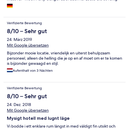
und Privat wollen
auf Koh Phangan entspannen will, ist hier richtig. Der Service
lässt allerdings zu wünschen übrig und ist keine 4 Sterne wert.
Verifizierte Bewertung
8/10 – Sehr gut
24. März 2019
Mit Google übersetzen
Bijzonder mooie locatie, vriendelijk en uiterst behulpzaam
personeel, alleen de helling die je op en af moet om er te komen
is bijzonder gewaagd en stijl.
Aufenthalt von 3 Nächten
Verifizierte Bewertung
8/10 – Sehr gut
24. Dez. 2018
Mit Google übersetzen
Mysigt hotell med lugnt läge
Vi bodde i ett enklare rum längst in med väldigt fin utsikt och