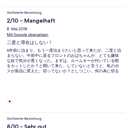
Verifizierte Bewertung
2/10 – Mangelhaft
8. Mai 2018
Mit Google übersetzen
二度と滞在はしない！
6年前に泊まり、もう一度泊まりたいと思って来たが、二度と泊
まらない。午前中に居るフロントのおばちゃんが、とても嫌味
な奴で気分が悪くなった。まずは、ルームキーが付いている暇
をカットしたか？と聞いて来た。していないと言うと、私のボ
スが新品に変えた。切ってないか？としつこい。何の為に切る
のか、客に対しての何という態度なのか、理解に苦しんだ。 チ
ェックアウトの際、港に行くのか聞かれたので、ブリラサコパ
ンガンホテルに行くと言うと、タクシーを頼んでくれたが最初
1,500バーツかかると言われたので、高いからいいと言うと
1,200バーツでいいと言われた。なぜ一瞬で価格が下がるのか理
解出来ずポケットにでも入れるのかと思い断ると遠いから最低
でも1,200バーツかかるの一点張り。ブリラサコパンガンに電話
してタクシー頼んだら900パーツだと言われ、今ベイホテルに
居ると言うと、場所が解らないからレセプションに代わってく
Verifizierte Bewertung
れと言われたので、再びあのババアに電話を渡そうとすると、
8/10 – Sehr gut
解らない、知らない、と電話を代わろうとしない。強目の口調