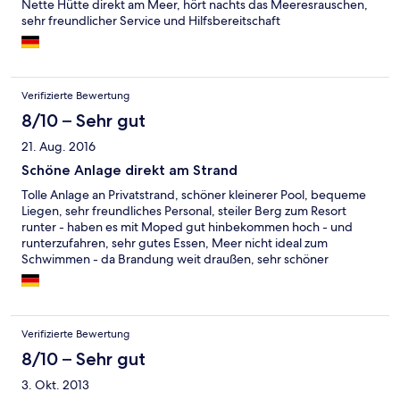
Nette Hütte direkt am Meer, hört nachts das Meeresrauschen,
sehr freundlicher Service und Hilfsbereitschaft
Verifizierte Bewertung
8/10 – Sehr gut
21. Aug. 2016
Schöne Anlage direkt am Strand
Tolle Anlage an Privatstrand, schöner kleinerer Pool, bequeme
Liegen, sehr freundliches Personal, steiler Berg zum Resort
runter - haben es mit Moped gut hinbekommen hoch - und
runterzufahren, sehr gutes Essen, Meer nicht ideal zum
Schwimmen - da Brandung weit draußen, sehr schöner
Bungalow am Hang mit Terrasse und unglaublichem Blick aufs
Meer - einziger Nachteil: das Bad hat gemuffelt - haben uns
einen Airfresher besorgt, Freiluftmassagehütten mit super
Massageangebot. Wir waren sehr zufrieden. Waren zwei
Verifizierte Bewertung
Wochen dort und konnten total entspannen - wenn wir Trubel
wollten, fuhren wir mit dem Moped einfach los.
8/10 – Sehr gut
3. Okt. 2013