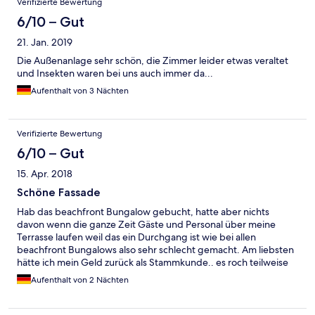
Verifizierte Bewertung
6/10 – Gut
21. Jan. 2019
Die Außenanlage sehr schön, die Zimmer leider etwas veraltet
und Insekten waren bei uns auch immer da...
Aufenthalt von 3 Nächten
Verifizierte Bewertung
6/10 – Gut
15. Apr. 2018
Schöne Fassade
Hab das beachfront Bungalow gebucht, hatte aber nichts
davon wenn die ganze Zeit Gäste und Personal über meine
Terrasse laufen weil das ein Durchgang ist wie bei allen
beachfront Bungalows also sehr schlecht gemacht. Am liebsten
hätte ich mein Geld zurück als Stammkunde.. es roch teilweise
nach wc im Zimmer und auf der Anlage
Aufenthalt von 2 Nächten