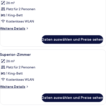
26 m²
Deluxe
Room
Platz für 2 Personen
with
1 King-Bett
Terrace,
Kostenloses WLAN
Beachfront
Weitere
Weitere Details
anzeigen
Details
für
Daten auswählen und Preise sehen
Deluxe
Room
with
Alle
Superior-Zimmer | Hochwertige Bettw
9
Terrace,
Superior-Zimmer
Fotos
Beachfront
26 m²
für
Platz für 2 Personen
Superior-
Zimmer
1 King-Bett
anzeigen
Kostenloses WLAN
Weitere
Weitere Details
Details
für
Daten auswählen und Preise sehen
Superior-
Zimmer