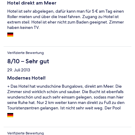
Hotel direkt am Meer
Hotel ist sehr abgelegen, dafür kann man für 5 € am Tag einen
Roller mieten und über die Insel fahren. Zugang zu Hotel ist
extrem steil. Hotel ist eher nicht zum Baden geeignet. Zimmer
haben keinen TV.
Verifizierte Bewertung
8/10 – Sehr gut
29. Juli 2013
Modernes Hotel!
+ Das Hotel hat wundschöne Bungalows, direkt am Meer. Die
Zimmer sind wirklich schön und sauber. Die Bucht ist ebenfalls
wunderschön und auch sehr einsam gelegen, sodass man hier
seine Ruhe hat. Nur 2 km weiter kann man direkt zu Fuß zu den
Touristenzentren gelangen. Ist nicht sehr weit weg. Der Pool
und der Strand ist fantastisch. Die Einrichtung ist modern. Alles
in allem hat es uns gut gefallen. - Die Ebbe, leider kann man nur
bis zur Hüfte ins Wasser bzw. man muss mit dem Kajak weiter
raus paddeln und kann dann erst wirklich baden und
Verifizierte Bewertung