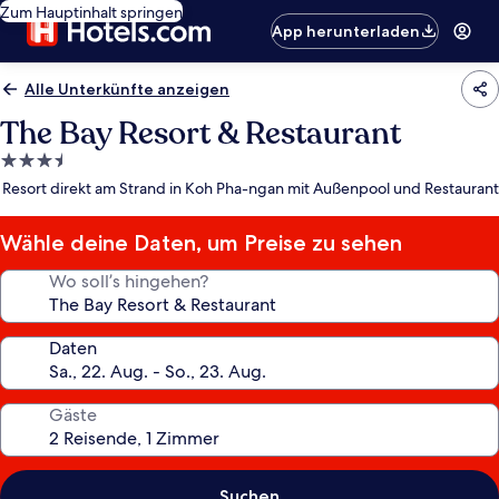
Zum Hauptinhalt springen
App herunterladen
Alle Unterkünfte anzeigen
The Bay Resort & Restaurant
3.5-
Sterne-
Resort direkt am Strand in Koh Pha-ngan mit Außenpool und Restaurant
Unterkunft
Wähle deine Daten, um Preise zu sehen
Wo soll’s hingehen?
Daten
Gäste
Suchen