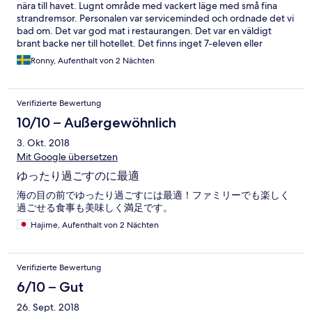
nära till havet. Lugnt område med vackert läge med små fina
strandremsor. Personalen var serviceminded och ordnade det vi
bad om. Det var god mat i restaurangen. Det var en väldigt
brant backe ner till hotellet. Det finns inget 7-eleven eller
liknande i närheten Ett mysigt hotell och gästerna var
Ronny, Aufenthalt von 2 Nächten
övervägande par när vi var där. Vi kommer absolut att åka dit
igen.
Verifizierte Bewertung
10/10 – Außergewöhnlich
3. Okt. 2018
Mit Google übersetzen
ゆったり過ごすのに最適
海の目の前でゆったり過ごすには最適！ファミリーでも楽しく
過ごせる食事も美味しく満足です。
Hajime, Aufenthalt von 2 Nächten
Verifizierte Bewertung
6/10 – Gut
26. Sept. 2018