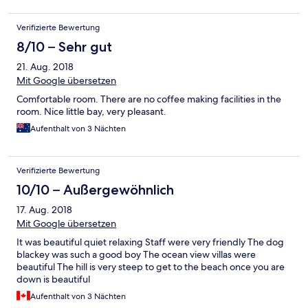
concerned, you can get proper treatment elsewhere on Ko Pha
to anyone passing through Koh Phangan.
Ngan for the same price.
Verifizierte Bewertung
8/10 – Sehr gut
21. Aug. 2018
Mit Google übersetzen
Comfortable room. There are no coffee making facilities in the
room. Nice little bay, very pleasant.
Aufenthalt von 3 Nächten
Verifizierte Bewertung
10/10 – Außergewöhnlich
17. Aug. 2018
Mit Google übersetzen
It was beautiful quiet relaxing Staff were very friendly The dog
blackey was such a good boy The ocean view villas were
beautiful The hill is very steep to get to the beach once you are
down is beautiful
Aufenthalt von 3 Nächten