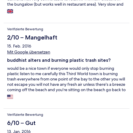
the bungalow (but works well in restaurant area). Very slow and
unfriendly check-in, which was a surprise as this was different to
everywhere else we have stayed in Thailand. Some of the staff
were very nice but some were quite sullen and not as friendly as
in other places we have stayed.
Verifizierte Bewertung
2/10 – Mangelhaft
15. Feb. 2016
Mit Google übersetzen
buddhist alters and burning plastic trash sites?
would be a nice town if everyone would only stop burning
plastic listen to me carefully this Third World town is burning
trash everywhere from one point of the bay to the other you will
not escape you will not have any fresh air unless there's a breeze
coming off the beach and you're sitting on the beach go back to
your Bungalo it may very well be filled with the stench of
burning plastic and you will feel ill if you stay very long I had a
chest congestion while not having an actual cold. My feet were
cold and legs weak the taxi driver who carried me away barely
Verifizierte Bewertung
feeling alive had he same chest congestion Thai people are
verry bright and I don't know how they do this to themselves
6/10 – Gut
each other and the tourists visiting who are the source of
13. Jan. 2016
income for the town and island It's horrible visiting nice beach