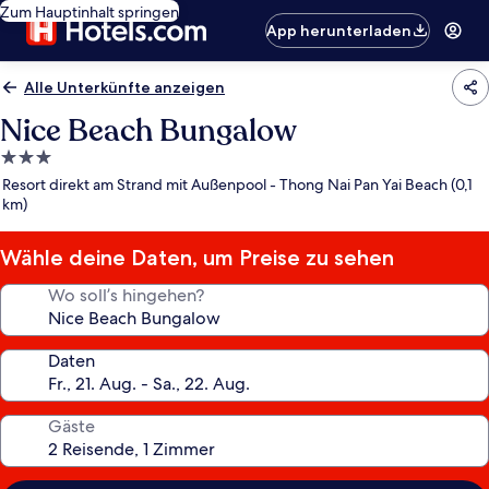
Zum Hauptinhalt springen
App herunterladen
Alle Unterkünfte anzeigen
Nice Beach Bungalow
3.0-
Sterne-
Resort direkt am Strand mit Außenpool - Thong Nai Pan Yai Beach (0,1
Unterkunft
km)
Wähle deine Daten, um Preise zu sehen
Wo soll’s hingehen?
Daten
Gäste