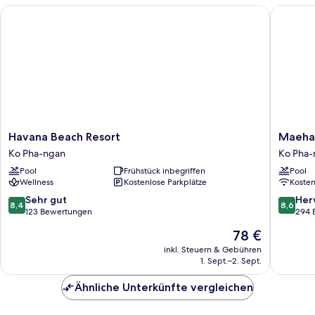
Havana Beach Resort
Maehaad
Havana
Maehaa
Havana Beach Resort
Maehaa
Beach
Bay
Ko Pha-ngan
Ko Pha-
Resort
Resort
Pool
Frühstück inbegriffen
Pool
Ko
Ko
Wellness
Kostenlose Parkplätze
Koste
Pha-
Pha-
ngan
ngan
8.4
8.6
Sehr gut
Her
8,4
8,6
von
von
123 Bewertungen
294 
10,
10,
Der
78 €
Sehr
Hervorr
Preis
gut,
294
inkl. Steuern & Gebühren
beträgt
1. Sept.–2. Sept.
123
Bewert
78 €
Bewertungen
Ähnliche Unterkünfte vergleichen