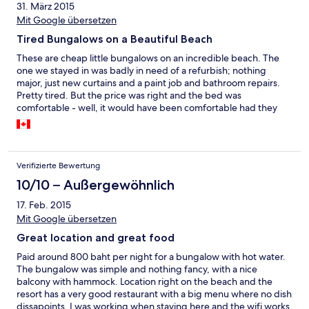
31. März 2015
Mit Google übersetzen
Tired Bungalows on a Beautiful Beach
These are cheap little bungalows on an incredible beach. The
one we stayed in was badly in need of a refurbish; nothing
major, just new curtains and a paint job and bathroom repairs.
Pretty tired. But the price was right and the bed was
comfortable - well, it would have been comfortable had they
provided more than one tiny sheet that couldn't even cover two
people with small improvements, these could still be nice little
bungalows. Dining room overlooking th ocean is nice
Verifizierte Bewertung
10/10 – Außergewöhnlich
17. Feb. 2015
Mit Google übersetzen
Great location and great food
Paid around 800 baht per night for a bungalow with hot water.
The bungalow was simple and nothing fancy, with a nice
balcony with hammock. Location right on the beach and the
resort has a very good restaurant with a big menu where no dish
dissapoints. I was working when staying here and the wifi works