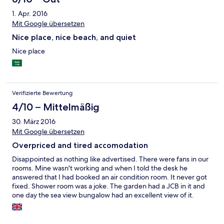
once. Not such a problem but the bin needed emptying.
1. Apr. 2016
Otherwise, really enjoyed the stayed there.
Mit Google übersetzen
Nice place, nice beach, and quiet
Nice place
Verifizierte Bewertung
4/10 – Mittelmäßig
30. März 2016
Mit Google übersetzen
Overpriced and tired accomodation
Disappointed as nothing like advertised. There were fans in our
rooms. Mine wasn't working and when I told the desk he
answered that I had booked an air condition room. It never got
fixed. Shower room was a joke. The garden had a JCB in it and
one day the sea view bungalow had an excellent view of it.