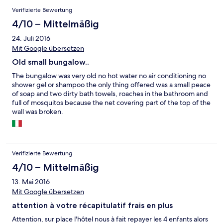
Verifizierte Bewertung
4/10 – Mittelmäßig
24. Juli 2016
Mit Google übersetzen
Old small bungalow..
The bungalow was very old no hot water no air conditioning no
shower gel or shampoo the only thing offered was a small peace
of soap and two dirty bath towels, roaches in the bathroom and
full of mosquitos because the net covering part of the top of the
wall was broken.
Verifizierte Bewertung
4/10 – Mittelmäßig
13. Mai 2016
Mit Google übersetzen
attention à votre récapitulatif frais en plus
Attention, sur place l'hôtel nous à fait repayer les 4 enfants alors