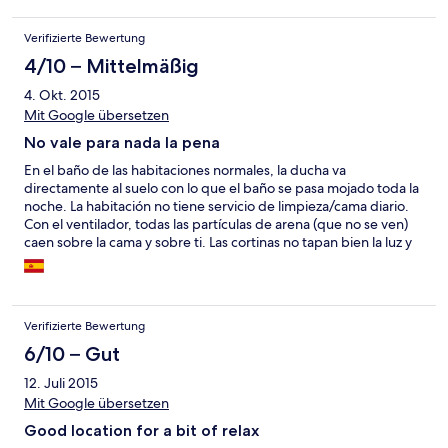
Verifizierte Bewertung
4/10 – Mittelmäßig
4. Okt. 2015
Mit Google übersetzen
No vale para nada la pena
En el baño de las habitaciones normales, la ducha va
directamente al suelo con lo que el baño se pasa mojado toda la
noche. La habitación no tiene servicio de limpieza/cama diario.
Con el ventilador, todas las partículas de arena (que no se ven)
caen sobre la cama y sobre ti. Las cortinas no tapan bien la luz y
dejan ver desde fuera. Hay recovecos abiertos por donde
entran lagartijas y cucarachas (sorpresa de medianoche). Los
precios del restaurante son caros. El personal no habla muy bien
inglés y no ayuda demasiado. La playa donde se encuentra está
Verifizierte Bewertung
llena de barquitas y es muy plana, con lo que si quieres no tocar
suelo, tienes que pasar entre ellas. El agua para nada es
6/10 – Gut
cristalina, más bien un color algo verdoso. Lo único bueno es
12. Juli 2015
que es tranquila. El hotel está demasiado lejos de todo.
Mit Google übersetzen
Good location for a bit of relax