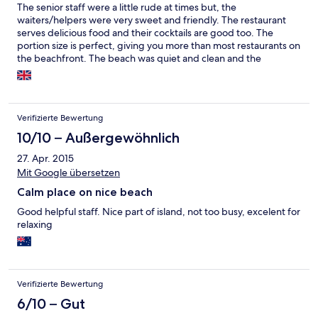
The senior staff were a little rude at times but, the
waiters/helpers were very sweet and friendly. The restaurant
serves delicious food and their cocktails are good too. The
portion size is perfect, giving you more than most restaurants on
the beachfront. The beach was quiet and clean and the
surrounding of the hotel were reasonably looked after. We had
booked a Garden View Bungalow, but the box room was very
basic and run down, especially the bathroom. Therefore, we
upgraded and the room was the complete opposite. Very
Verifizierte Bewertung
spacious, clean and modern. All in all, you get what you pay for!
10/10 – Außergewöhnlich
27. Apr. 2015
Mit Google übersetzen
Calm place on nice beach
Good helpful staff. Nice part of island, not too busy, excelent for
relaxing
Verifizierte Bewertung
6/10 – Gut