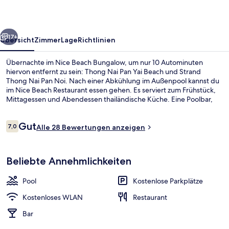
rück
Weiter
17+
Übersicht
Zimmer
Lage
Richtlinien
Übernachte im Nice Beach Bungalow, um nur 10 Autominuten
hiervon entfernt zu sein: Thong Nai Pan Yai Beach und Strand
Thong Nai Pan Noi. Nach einer Abkühlung im Außenpool kannst du
im Nice Beach Restaurant essen gehen. Es serviert zum Frühstück,
Mittagessen und Abendessen thailändische Küche. Eine Poolbar,
eine Terrasse und ein Garten gehören ebenfalls zum Angebot.
Bewertungen
Gut
7,0
Alle 28 Bewertungen anzeigen
7,0 von 10.
Fassade der Unterkunft
Beliebte Annehmlichkeiten
Pool
Kostenlose Parkplätze
Kostenloses WLAN
Restaurant
Bar