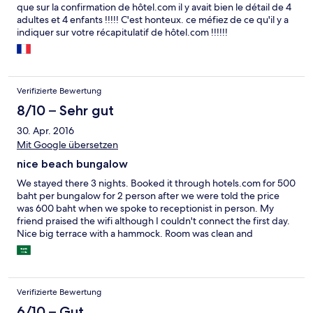
que sur la confirmation de hôtel.com il y avait bien le détail de 4
adultes et 4 enfants !!!!! C'est honteux. ce méfiez de ce qu'il y a
indiquer sur votre récapitulatif de hôtel.com !!!!!!
Verifizierte Bewertung
8/10 – Sehr gut
30. Apr. 2016
Mit Google übersetzen
nice beach bungalow
We stayed there 3 nights. Booked it through hotels.com for 500
baht per bungalow for 2 person after we were told the price
was 600 baht when we spoke to receptionist in person. My
friend praised the wifi although I couldn't connect the first day.
Nice big terrace with a hammock. Room was clean and
reasonably spacious, it had a wardrobe and a big bed.
Bungalows are very close to a very nice beach. Stayed there
during the full moon party as other places were already booked
but we didn't want to stay anywhere close to Haad Rin. Hired a
Verifizierte Bewertung
scooter so distance was not such a problem. Staff was friendly.
The only negative was that the room was not cleaned not even
6/10 – Gut