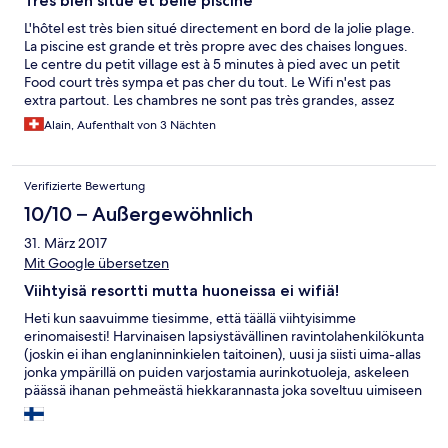
Très bien situé et belle piscine
L'hôtel est très bien situé directement en bord de la jolie plage.
La piscine est grande et très propre avec des chaises longues.
Le centre du petit village est à 5 minutes à pied avec un petit
Food court très sympa et pas cher du tout. Le Wifi n'est pas
extra partout. Les chambres ne sont pas très grandes, assez
basiques et pas de toute première jeunesse. Il manque
Alain, Aufenthalt von 3 Nächten
quelques chaises longues sur la plage pour profiter de la belle
vue de la plage. Location de Kayak possible. C'est top de
prendre les repas sur la plage (petit déj un peu cher)
Verifizierte Bewertung
10/10 – Außergewöhnlich
31. März 2017
Mit Google übersetzen
Viihtyisä resortti mutta huoneissa ei wifiä!
Heti kun saavuimme tiesimme, että täällä viihtyisimme
erinomaisesti! Harvinaisen lapsiystävällinen ravintolahenkilökunta
(joskin ei ihan englaninninkielen taitoinen), uusi ja siisti uima-allas
jonka ympärillä on puiden varjostamia aurinkotuoleja, askeleen
päässä ihanan pehmeästä hiekkarannasta joka soveltuu uimiseen
(toisi kuin monet muut). Kelpo bungalowi vaikka ei mitään
luksusta olekaan. Ehdottomasti Thong Nai Pan Noita
miellyttävämpi ja rennompi ranta. Pihatie resortille on HYVIN