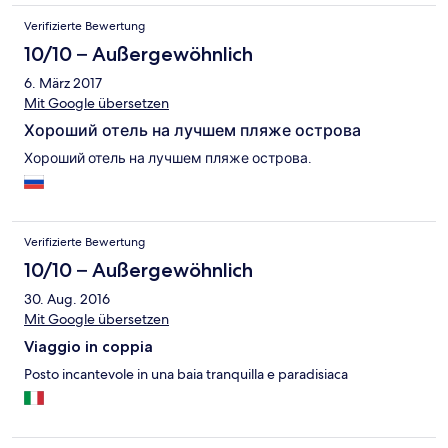
jyrkkä, mahdoton lastenrattaiden kanssa mutta rannan tai
Verifizierte Bewertung
naapuriresportin kautta pääsee "päästripille". Päästripin thai-
ruoka alk. 50 baht. Huonoa: Surkea wifi, joka ei kuulunut lainkaan
10/10 – Außergewöhnlich
huoneisiin, pätki ja oli hidas myös ravintolan puolella, muuten niin
6. März 2017
mainion terassin riippumatot voisi pestä. Huone vähän pimeä ja
Mit Google übersetzen
sänky narisi häiritsevästi. Muuten sänky oli iso ja mukava.
Хороший отель на лучшем пляже острова
Хороший отель на лучшем пляже острова.
Verifizierte Bewertung
10/10 – Außergewöhnlich
30. Aug. 2016
Mit Google übersetzen
Viaggio in coppia
Posto incantevole in una baia tranquilla e paradisiaca