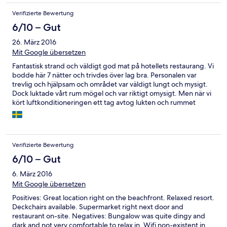
Verifizierte Bewertung
6/10 – Gut
26. März 2016
Mit Google übersetzen
Fantastisk strand och väldigt god mat på hotellets restaurang. Vi
bodde här 7 nätter och trivdes över lag bra. Personalen var
trevlig och hjälpsam och området var väldigt lungt och mysigt.
Dock luktade vårt rum mögel och var riktigt omysigt. Men när vi
kört luftkonditioneringen ett tag avtog lukten och rummet
kändes lite fräschare.
Verifizierte Bewertung
6/10 – Gut
6. März 2016
Mit Google übersetzen
Positives: Great location right on the beachfront. Relaxed resort.
Deckchairs available. Supermarket right next door and
restaurant on-site. Negatives: Bungalow was quite dingy and
dark and not very comfortable to relax in. Wifi non-existent in