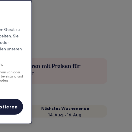
em Gerät zu,
eiten. Sie
 oder
rden unseren
n:
Mehr sparen mit Preisen für
Mitglieder
chern von oder
rbeleistung und
boten.
ptieren
Nächstes Wochenende
14. Aug. - 16. Aug.