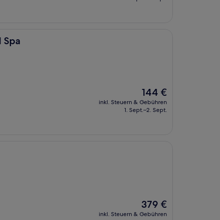
98 €
d Spa
Der
144 €
Preis
inkl. Steuern & Gebühren
beträgt
1. Sept.–2. Sept.
144 €
Der
379 €
Preis
inkl. Steuern & Gebühren