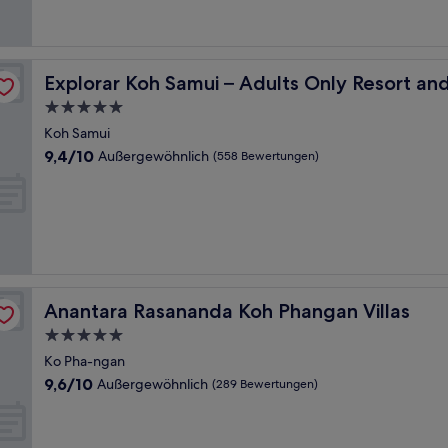
Bewertungen)
a
Explorar Koh Samui – Adults Only Resort and Spa
Explorar Koh Samui – Adults Only Resort an
5.0-
Sterne-
Koh Samui
Unterkunft
9.4
9,4/10
Außergewöhnlich
(558 Bewertungen)
von
10,
Außergewöhnlich,
(558
Bewertungen)
Anantara Rasananda Koh Phangan Villas
Anantara Rasananda Koh Phangan Villas
5.0-
Sterne-
Ko Pha-ngan
Unterkunft
9.6
9,6/10
Außergewöhnlich
(289 Bewertungen)
von
10,
Außergewöhnlich,