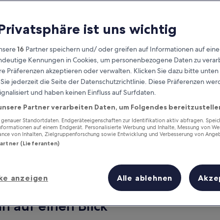
 Privatsphäre ist uns wichtig
nsere
16
Partner speichern und/ oder greifen auf Informationen auf ein
eindeutige Kennungen in Cookies, um personenbezogene Daten zu verarb
e Präferenzen akzeptieren oder verwalten. Klicken Sie dazu bitte unten
ie jederzeit die Seite der Datenschutzrichtlinie. Diese Präferenzen we
ignalisiert und haben keinen Einfluss auf Surfdaten.
unsere Partner verarbeiten Daten, um Folgendes bereitzustelle
Verdiene Prämien für jede
wahrgenommene Übernachtung
enauer Standortdaten. Endgeräteeigenschaften zur Identifikation aktiv abfragen. Spei
Informationen auf einem Endgerät. Personalisierte Werbung und Inhalte, Messung von We
ance von Inhalten, Zielgruppenforschung sowie Entwicklung und Verbesserung von Ange
Partner (Lieferanten)
ke anzeigen
Alle ablehnen
Akze
Morgen
Dieses Wochenende
7. Aug. - 8. Aug.
7. Aug. - 9. Aug.
n auf einen Blick