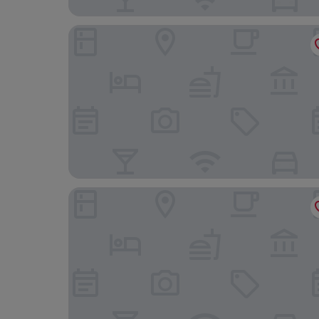
Buri Rasa Village Phangan
Hyatt Regency Koh Samui