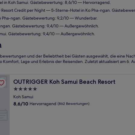
l in Koh Samui. Gästebewertung: 8,6/10 — Hervorragend.
Resort Credit per Night
— 5-Sterne-Hotel in Ko Pha-ngan. Gästebewer
o Pha-ngan. Gästebewertung: 9,2/10 — Wunderbar.
-ngan. Gästebewertung: 9,4/10 — Außergewöhnlich.
mui. Gästebewertung: 9,4/10 — Außergewöhnlich.
n
bewertungen und der Beliebtheit bei Gästen ausgewählt, die eine Nac
 Komfort, Lage und Erlebnis der Reisenden. Zuletzt aktualisiert am
6. A
OUTRIGGER Koh Samui Beach Resort
OUTRIGGER Koh Samui Beach Resort
5.0-
Sterne-
Koh Samui
Unterkunft
8.6
8,6/10
Hervorragend
(862 Bewertungen)
von
10,
Hervorragend,
(862
Bewertungen)