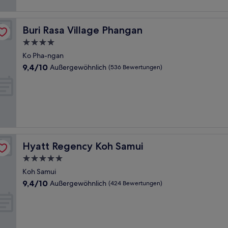
Buri Rasa Village Phangan
Buri Rasa Village Phangan
4.0-
Sterne-
Ko Pha-ngan
Unterkunft
9.4
9,4/10
Außergewöhnlich
(536 Bewertungen)
von
10,
Außergewöhnlich,
(536
Bewertungen)
Hyatt Regency Koh Samui
Hyatt Regency Koh Samui
5.0-
Sterne-
Koh Samui
Unterkunft
9.4
9,4/10
Außergewöhnlich
(424 Bewertungen)
von
10,
Außergewöhnlich,
(424