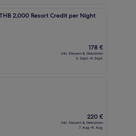
esort Credit per Night
THB 2,000 Resort Credit per Night
Der
178 €
Preis
inkl. Steuern & Gebühren
beträgt
3. Sept.–4. Sept.
178 €
Der
220 €
Preis
inkl. Steuern & Gebühren
beträgt
7. Aug.–8. Aug.
220 €