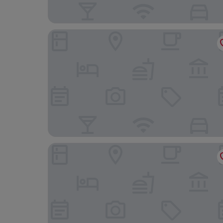
Explorar Koh Samui – Adults Only Resort and Sp
Anantara Rasananda Koh Phangan Villas