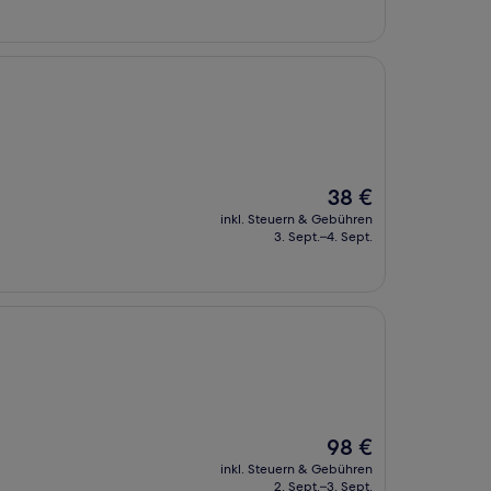
65 €
Der
38 €
Preis
inkl. Steuern & Gebühren
beträgt
3. Sept.–4. Sept.
38 €
Der
98 €
Preis
inkl. Steuern & Gebühren
beträgt
2. Sept.–3. Sept.