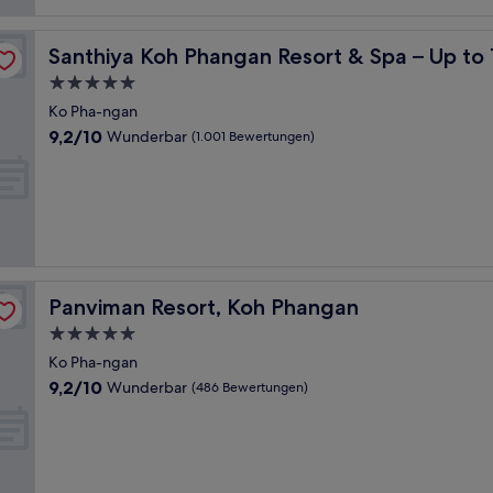
2,000 Resort Credit per Night
Santhiya Koh Phangan Resort & Spa – Up to THB 2,000 R
Santhiya Koh Phangan Resort & Spa – Up to 
5.0-
Sterne-
Ko Pha-ngan
Unterkunft
9.2
9,2/10
Wunderbar
(1.001 Bewertungen)
von
10,
Wunderbar,
(1.001
Bewertungen)
Panviman Resort, Koh Phangan
Panviman Resort, Koh Phangan
5.0-
Sterne-
Ko Pha-ngan
Unterkunft
9.2
9,2/10
Wunderbar
(486 Bewertungen)
von
10,
Wunderbar,
(486
Bewertungen)