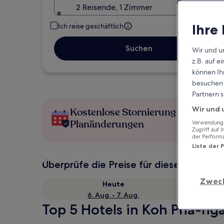
2 Reisende, 1 Zimmer
Ihre
Ich reise geschäftlich
Suchen
Wir und u
z.B. auf 
können Ihr
besuchen S
Partnern s
Wir und 
Kostenlose Stornierung bei
Planänderungen
Verwendung g
Zugriff auf 
der Perform
Liste der 
Überprüfe die Preise für diese Daten
Zwec
Heute
6. Aug. - 7. Aug.
Top 5 Hotels in Koh Pha-nga