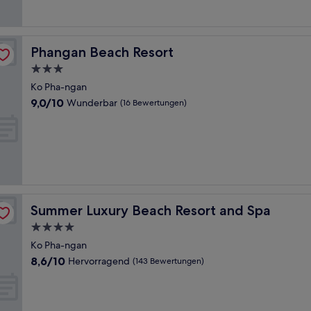
(324
Bewertungen)
Phangan Beach Resort
Phangan Beach Resort
3.0-
Sterne-
Ko Pha-ngan
Unterkunft
9.0
9,0/10
Wunderbar
(16 Bewertungen)
von
10,
Wunderbar,
(16
Bewertungen)
Summer Luxury Beach Resort and Spa
Summer Luxury Beach Resort and Spa
4.0-
Sterne-
Ko Pha-ngan
Unterkunft
8.6
8,6/10
Hervorragend
(143 Bewertungen)
von
10,
Hervorragend,
(143