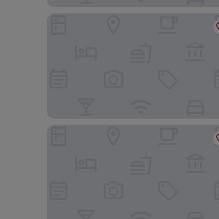
Santhiya Koh Phangan Resort & Spa – Up to THB 
Panviman Resort, Koh Phangan