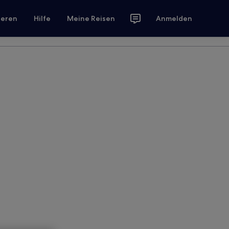
ieren
Hilfe
Meine Reisen
Anmelden