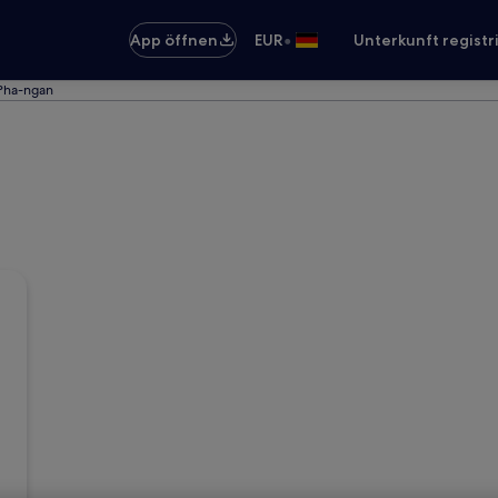
•
App öffnen
EUR
Unterkunft registr
 Pha-ngan