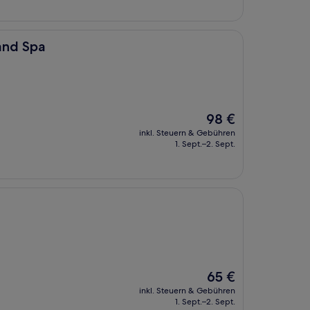
and Spa
Der
98 €
Preis
inkl. Steuern & Gebühren
beträgt
1. Sept.–2. Sept.
98 €
Der
65 €
Preis
inkl. Steuern & Gebühren
beträgt
1. Sept.–2. Sept.