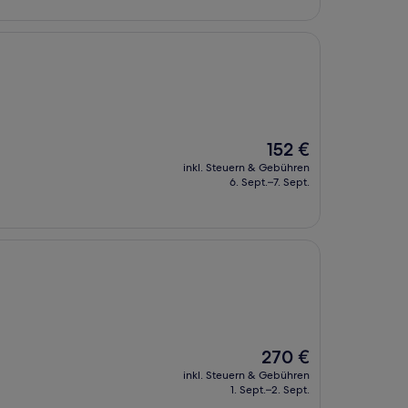
Der
152 €
Preis
inkl. Steuern & Gebühren
beträgt
6. Sept.–7. Sept.
152 €
Der
270 €
Preis
inkl. Steuern & Gebühren
beträgt
1. Sept.–2. Sept.
270 €