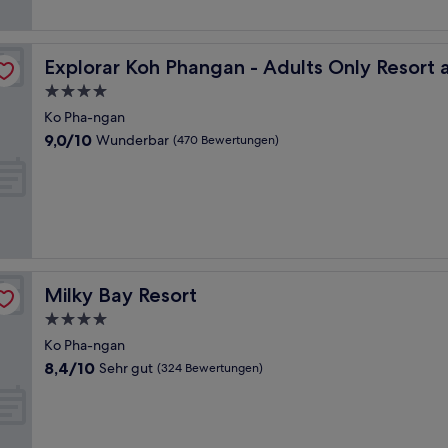
Bewertungen)
Spa
Explorar Koh Phangan - Adults Only Resort and Spa
Explorar Koh Phangan - Adults Only Resort 
4.0-
Sterne-
Ko Pha-ngan
Unterkunft
9.0
9,0/10
Wunderbar
(470 Bewertungen)
von
10,
Wunderbar,
(470
Bewertungen)
Milky Bay Resort
Milky Bay Resort
4.0-
Sterne-
Ko Pha-ngan
Unterkunft
8.4
8,4/10
Sehr gut
(324 Bewertungen)
von
10,
Sehr
gut,