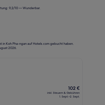
tung: 9,2/10 — Wunderbar.
ht in Koh Pha-ngan auf Hotels.com gebucht haben.
ugust 2026
.
Der
102 €
Preis
inkl. Steuern & Gebühren
beträgt
1. Sept.–2. Sept.
102 €