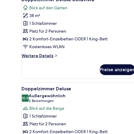
Fotos
Blick auf den Garten
für
38 m²
Doppelzimmer
Deluxe
1 Schlafzimmer
Bellavista
Platz für 2 Personen
anzeigen
2 Komfort-Einzelbetten ODER 1 King-Bett
Kostenloses WLAN
Weitere
Weitere Details
Details
für
Preise anzeige
Doppelzimmer
Deluxe
Bellavista
Alle
Ein ordentlich eingerichtetes
9
Doppelzimmer Deluxe
Fotos
Außergewöhnlich
für
10,0
10,0 von 10
(2
2 Bewertungen
Doppelzimmer
Bewertungen)
Blick auf die Berge
Deluxe
1 Schlafzimmer
anzeigen
Platz für 2 Personen
2 Komfort-Einzelbetten ODER 1 King-Bett