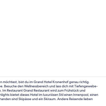
Blick auf de
n möchtest, bist du im Grand Hotel Kronenhof genau richtig.
see. Besuche den Wellnessbereich und lass dich mit Tiefengewebe-
 Im Restaurant Grand Restaurant wird zum Frühstück und
Engiadina Su
lights bietet dieses Hotel im luxuriösen Stil einen Innenpool, einen
rhanden sind Skipässe und ein Skiraum. Andere Reisende lieben