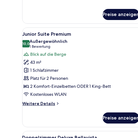
Superior-
Einzelzimmer
Preise anzeige
Alle
Ein Hotelzimmer mit einem gro
11
Junior Suite Premium
Fotos
Außergewöhnlich
für
10,0
10,0 von 10
(1
1 Bewertung
Junior
Bewertung)
Blick auf die Berge
Suite
43 m²
Premium
1 Schlafzimmer
anzeigen
Platz für 2 Personen
2 Komfort-Einzelbetten ODER 1 King-Bett
Kostenloses WLAN
Weitere
Weitere Details
Details
für
Preise anzeige
Junior
Suite
Premium
Alle
Ein Hotelzimmer mit einem groß
7
Doppelzimmer Deluxe Bellavista