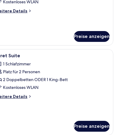
Kostenloses WLAN
itere
itere Details
tails
r
giadina
ite
Preise anzeigen
ontierten Flachbildfernseher.
oßen Bett, einer hölzernen Bank und einem Deckenventilator.
le
Ein Hotelzimmer mit einem großen Bett, einem
5
ret Suite
otos
1 Schlafzimmer
ür
Platz für 2 Personen
aret
uite
2 Doppelbetten ODER 1 King-Bett
nzeigen
Kostenloses WLAN
itere
itere Details
tails
r
ret
ite
Preise anzeigen