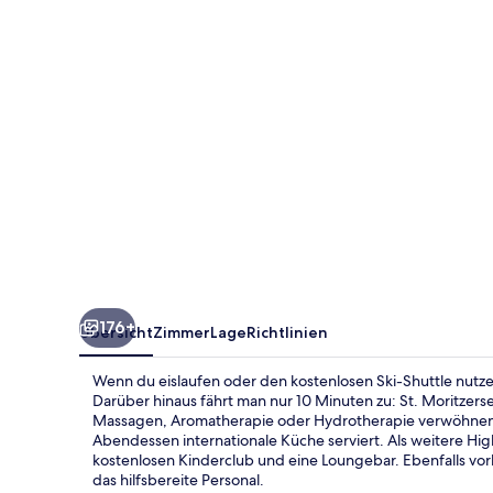
176+
Übersicht
Zimmer
Lage
Richtlinien
Wenn du eislaufen oder den kostenlosen Ski-Shuttle nutze
Darüber hinaus fährt man nur 10 Minuten zu: St. Moritzer
Massagen, Aromatherapie oder Hydrotherapie verwöhnen.
Abendessen internationale Küche serviert. Als weitere High
kostenlosen Kinderclub und eine Loungebar. Ebenfalls vo
das hilfsbereite Personal.