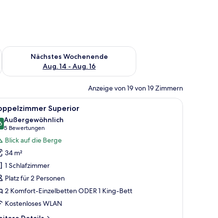
es Wochenende, Aug. 7 - Aug. 9.
Überprüfe die Verfügbarkeit für nächstes Wochenende, Aug. 1
Nächstes Wochenende
Aug. 14 - Aug. 16
Anzeige von 19 von 19 Zimmern
h mit Lampe und einem Fenster mit Vorhängen.
r Sitzecke inklusive Tisch und Stühlen sowie großen Fenstern mit Vorhängen.
le
Ein Hotelzimmer mit einem Bett, einem Schrei
8
oppelzimmer Superior
otos
Außergewöhnlich
ür
6
9,6 von 10
(5
5 Bewertungen
oppelzimmer
Bewertungen)
Blick auf die Berge
uperior
34 m²
nzeigen
1 Schlafzimmer
Platz für 2 Personen
2 Komfort-Einzelbetten ODER 1 King-Bett
Kostenloses WLAN
itere
itere Details