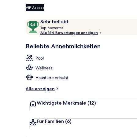
VIP Access
Behandlungsr
Bewertungen
9,6
Sehr beliebt
T
von
Top bewertet
o
Alle 164 Bewertungen anzeigen
10,
p
Sehr
Beliebte Annehmlichkeiten
beliebt
b
e
Pool
w
e
Wellness
r
t
Haustiere erlaubt
e
t
Alle anzeigen
Wichtigste Merkmale
(12)
Für Familien
(6)