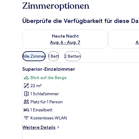
Zimmeroptionen
Überprüfe die Verfügbarkeit für diese D
Überprüfe die Verfügbarkeit für heute Nacht, Aug. 6
Überprüfe die
Heute Nacht
Aug. 6 - Aug. 7
A
Verfügbare
Alle Zimmer
1 Bett
2 Betten
Filter
Alle
Ein Hotelzimmer mit einem Bet
für
5
Superior-Einzelzimmer
Fotos
Zimmer
Blick auf die Berge
für
22 m²
Superior-
Einzelzimmer
1 Schlafzimmer
anzeigen
Platz für 1 Person
1 Einzelbett
Kostenloses WLAN
Weitere
Weitere Details
Details
für