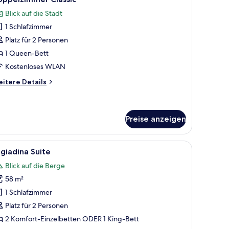
otos
Blick auf die Stadt
ür
1 Schlafzimmer
oppelzimmer
assic
Platz für 2 Personen
nzeigen
1 Queen-Bett
Kostenloses WLAN
itere
itere Details
tails
r
ppelzimmer
assic
Preise anzeigen
ereich.
min, Bett, Schreibtisch und Esstisch.
le
Ein Hotelzimmer mit einem großen Bett, einem 
6
giadina Suite
otos
Blick auf die Berge
ür
58 m²
ngiadina
uite
1 Schlafzimmer
nzeigen
Platz für 2 Personen
2 Komfort-Einzelbetten ODER 1 King-Bett