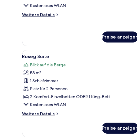
Kostenloses WLAN
Weitere
Weitere Details
Details
für
Doppelzimmer
Deluxe
Preise anzeige
Alle
Ein modernes Hotelzimmer mit
5
Roseg Suite
Fotos
Blick auf die Berge
für
58 m²
Roseg
Suite
1 Schlafzimmer
anzeigen
Platz für 2 Personen
2 Komfort-Einzelbetten ODER 1 King-Bett
Kostenloses WLAN
Weitere
Weitere Details
Details
für
Preise anzeige
Roseg
Suite