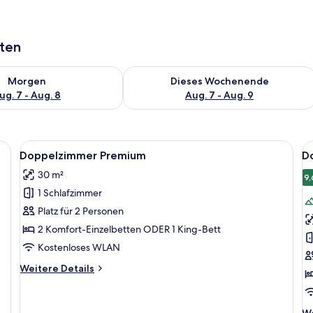
aten
 - Aug. 7.
 Verfügbarkeit für morgen, Aug. 7 - Aug. 8.
Überprüfe die Verfügbarkeit für dies
Morgen
Dieses Wochenende
ug. 7 - Aug. 8
Aug. 7 - Aug. 9
t, einem Schreibtisch mit Kaffeemaschine, einem Sessel, einem kleinen Tisc
Alle
Ein Hotelzimmer mit zwei Betten, eine
Al
6
Doppelzimmer Premium
D
Fotos
F
30 m²
für
f
9,
1 Schlafzimmer
Doppelzimmer
D
Premium
S
Platz für 2 Personen
anzeigen
a
2 Komfort-Einzelbetten ODER 1 King-Bett
Kostenloses WLAN
Weitere
Weitere Details
Details
für
Doppelzimmer
We
We