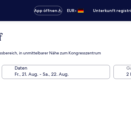
•
App öffnen
EUR
Unterkunft registr
f
lnessbereich, in unmittelbarer Nähe zum Kongresszentrum
Daten
G