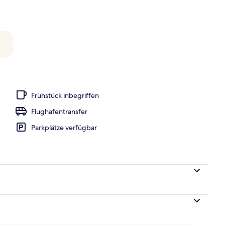
äume für Paare, Sauna, Whirlpool, Dampfbad
Frühstück inbegriffen
Flughafentransfer
Parkplätze verfügbar