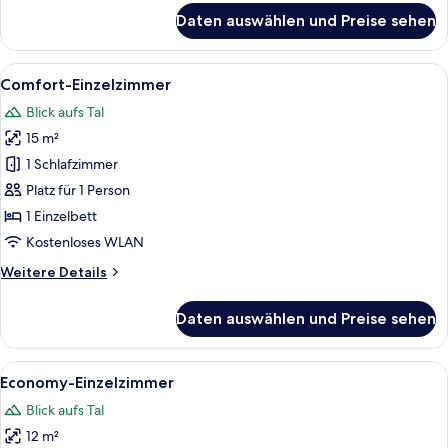
für
Daten auswählen und Preise sehen
Junior-
Suite
Alle
Comfort-Einzelzimmer | Minibar, Zimm
9
Comfort-Einzelzimmer
Fotos
Blick aufs Tal
für
15 m²
Comfort-
Einzelzimmer
1 Schlafzimmer
anzeigen
Platz für 1 Person
1 Einzelbett
Kostenloses WLAN
Weitere
Weitere Details
Details
für
Daten auswählen und Preise sehen
Comfort-
Einzelzimmer
Alle
Economy-Einzelzimmer | Minibar, Zimm
8
Economy-Einzelzimmer
Fotos
Blick aufs Tal
für
12 m²
Economy-