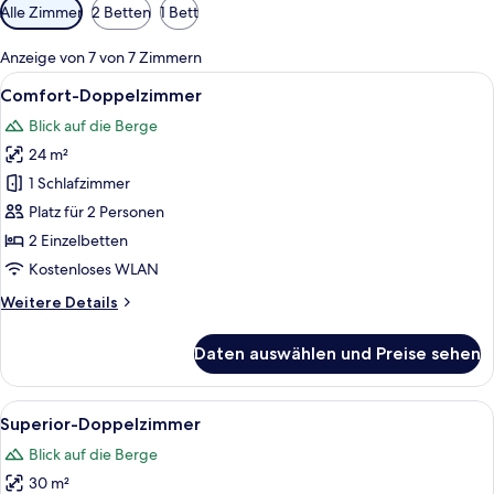
Verfügbare
Alle Zimmer
2 Betten
1 Bett
Filter
für
Anzeige von 7 von 7 Zimmern
Zimmer
Alle
Comfort-Doppelzimmer | Minibar, Zim
13
Comfort-Doppelzimmer
Fotos
Blick auf die Berge
für
24 m²
Comfort-
Doppelzimmer
1 Schlafzimmer
anzeigen
Platz für 2 Personen
2 Einzelbetten
Kostenloses WLAN
Weitere
Weitere Details
Details
für
Daten auswählen und Preise sehen
Comfort-
Doppelzimmer
Alle
Superior-Doppelzimmer | Minibar, Zim
16
Superior-Doppelzimmer
Fotos
Blick auf die Berge
für
30 m²
Superior-