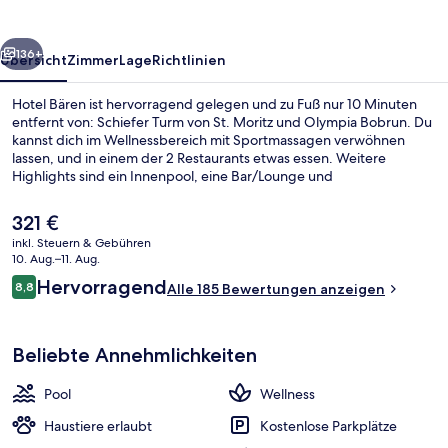
rück
Weiter
136+
Übersicht
Zimmer
Lage
Richtlinien
Hotel Bären ist hervorragend gelegen und zu Fuß nur 10 Minuten
entfernt von: Schiefer Turm von St. Moritz und Olympia Bobrun. Du
kannst dich im Wellnessbereich mit Sportmassagen verwöhnen
lassen, und in einem der 2 Restaurants etwas essen. Weitere
Highlights sind ein Innenpool, eine Bar/Lounge und
Fitnessmöglichkeiten.
Der
321 €
aktuelle
inkl. Steuern & Gebühren
Preis
10. Aug.–11. Aug.
Schwimmbecken
beträgt
Bewertungen
Hervorragend
8,8
Alle 185 Bewertungen anzeigen
321 €.
8,8 von 10.
Beliebte Annehmlichkeiten
Pool
Wellness
Haustiere erlaubt
Kostenlose Parkplätze