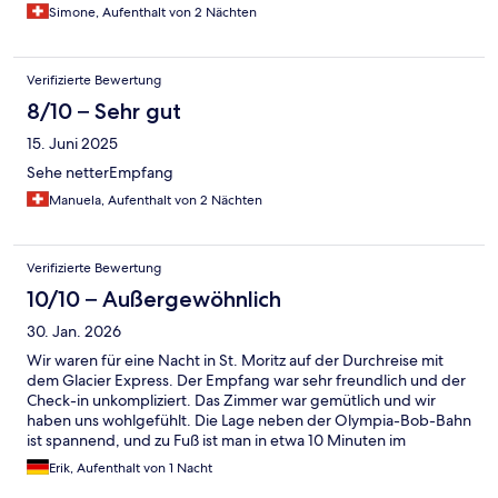
Simone, Aufenthalt von 2 Nächten
Verifizierte Bewertung
8/10 – Sehr gut
15. Juni 2025
Sehe netterEmpfang
Manuela, Aufenthalt von 2 Nächten
Verifizierte Bewertung
10/10 – Außergewöhnlich
30. Jan. 2026
Wir waren für eine Nacht in St. Moritz auf der Durchreise mit
dem Glacier Express. Der Empfang war sehr freundlich und der
Check-in unkompliziert. Das Zimmer war gemütlich und wir
haben uns wohlgefühlt. Die Lage neben der Olympia-Bob-Bahn
ist spannend, und zu Fuß ist man in etwa 10 Minuten im
Zentrum. Positiv hervorzuheben ist auch der kostenlose Shuttle
Erik, Aufenthalt von 1 Nacht
vom und zum Bahnhof. Bei der Anreise wussten wir das noch