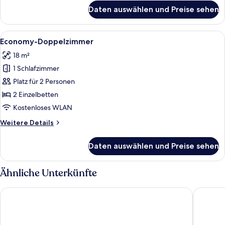
für
Daten auswählen und Preise sehen
Comfort-
Doppelzimmer
Alle
Ein Hotelzimmer mit zwei Betten, eine
5
Economy-Doppelzimmer
Fotos
18 m²
für
1 Schlafzimmer
Economy-
Doppelzimmer
Platz für 2 Personen
anzeigen
2 Einzelbetten
Kostenloses WLAN
Weitere
Weitere Details
Details
für
Daten auswählen und Preise sehen
Economy-
Doppelzimmer
Ähnliche Unterkünfte
Hotel Piz
Soldanel