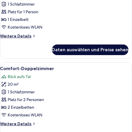
Einzelzimmer
1 Schlafzimmer
anzeigen
Platz für 1 Person
1 Einzelbett
Kostenloses WLAN
Weitere
Weitere Details
Details
für
Daten auswählen und Preise sehen
Economy-
Einzelzimmer
Alle
Ein ordentlich bezogenes Bett mit bl
12
Comfort-Doppelzimmer
Fotos
Blick aufs Tal
für
20 m²
Comfort-
Doppelzimmer
1 Schlafzimmer
anzeigen
Platz für 2 Personen
2 Einzelbetten
Kostenloses WLAN
Weitere
Weitere Details
Details