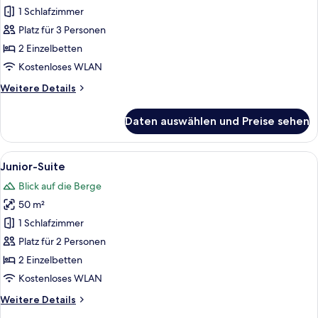
Doppelzimmer
1 Schlafzimmer
anzeigen
Platz für 3 Personen
2 Einzelbetten
Kostenloses WLAN
Weitere
Weitere Details
Details
für
Daten auswählen und Preise sehen
Superior-
Doppelzimmer
Alle
Ein Zimmer mit Holzbalkendecke, eine
6
Junior-Suite
Fotos
Blick auf die Berge
für
50 m²
Junior-
Suite
1 Schlafzimmer
anzeigen
Platz für 2 Personen
2 Einzelbetten
Kostenloses WLAN
Weitere
Weitere Details
Details