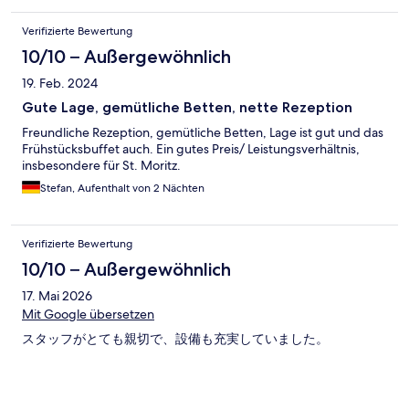
nicht und sind mit dem Bus gefahren – das war aber auch völlig
in Ordnung. Für die Abreise haben wir dann den Shuttle
Verifizierte Bewertung
genutzt, ein toller Service. Das Frühstück hat gut geschmeckt.
Schade war nur, dass es keine Gurken oder Tomaten gab und
10/10 – Außergewöhnlich
die Auswahl für Vegetarier etwas begrenzt war. Insgesamt ein
19. Feb. 2024
sehr angenehmer Aufenthalt.
Gute Lage, gemütliche Betten, nette Rezeption
Freundliche Rezeption, gemütliche Betten, Lage ist gut und das
Frühstücksbuffet auch. Ein gutes Preis/ Leistungsverhältnis,
insbesondere für St. Moritz.
Stefan, Aufenthalt von 2 Nächten
Verifizierte Bewertung
10/10 – Außergewöhnlich
17. Mai 2026
Mit Google übersetzen
スタッフがとても親切で、設備も充実していました。