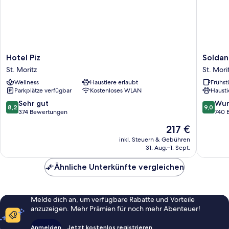
Hotel
Soldanel
Hotel Piz
Soldan
Piz
St.
St. Moritz
St. Mori
St.
Moritz
Wellness
Haustiere erlaubt
Frühst
Moritz
Parkplätze verfügbar
Kostenloses WLAN
Hausti
8.2
9.0
Sehr gut
Wun
8,2
9,0
von
von
374 Bewertungen
740 
10,
10,
Der
217 €
Sehr
Wunder
Preis
gut,
740
inkl. Steuern & Gebühren
beträgt
31. Aug.–1. Sept.
374
Bewert
217 €
Bewertungen
Ähnliche Unterkünfte vergleichen
Melde dich an, um verfügbare Rabatte und Vorteile
anzuzeigen. Mehr Prämien für noch mehr Abenteuer!
Anmelden
Jetzt kostenlos registrieren