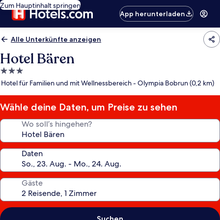
Zum Hauptinhalt springen
App herunterladen
Alle Unterkünfte anzeigen
Hotel Bären
3.0-
Sterne-
Hotel für Familien und mit Wellnessbereich - Olympia Bobrun (0,2 km)
Unterkunft
Wähle deine Daten, um Preise zu sehen
Wo soll’s hingehen?
Daten
Gäste
Suchen