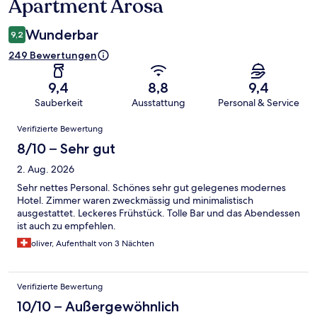
Apartment Arosa
Wunderbar
9,2
249 Bewertungen
9,4
8,8
9,4
Sauberkeit
Ausstattung
Personal & Service
Bewertungen
Verifizierte Bewertung
8/10 – Sehr gut
2. Aug. 2026
Sehr nettes Personal. Schönes sehr gut gelegenes modernes
Hotel. Zimmer waren zweckmässig und minimalistisch
ausgestattet. Leckeres Frühstück. Tolle Bar und das Abendessen
ist auch zu empfehlen.
oliver, Aufenthalt von 3 Nächten
Verifizierte Bewertung
10/10 – Außergewöhnlich