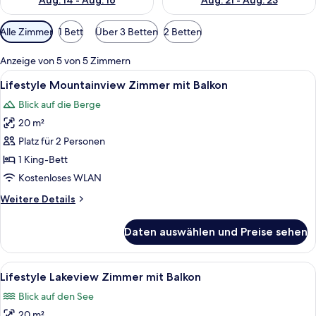
Aug. 14 - Aug. 16
Aug. 21 - Aug. 23
Verfügbare
Alle Zimmer
1 Bett
Über 3 Betten
2 Betten
Filter
für
Anzeige von 5 von 5 Zimmern
Zimmer
Alle
Ein modernes Hotelzimmer mit einem g
12
Lifestyle Mountainview Zimmer mit Balkon
Fotos
Blick auf die Berge
für
20 m²
Lifestyle
Mountainview
Platz für 2 Personen
Zimmer
1 King-Bett
mit
Kostenloses WLAN
Balkon
Weitere
Weitere Details
anzeigen
Details
für
Daten auswählen und Preise sehen
Lifestyle
Mountainview
Zimmer
Alle
Ein Hotelzimmer mit einem großen Bet
11
mit
Lifestyle Lakeview Zimmer mit Balkon
Fotos
Balkon
Blick auf den See
für
20 m²