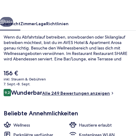
Arosa
rück
Weiter
130+
Übersicht
Zimmer
Lage
Richtlinien
Wenn du Abfahrtslauf betreiben, snowboarden oder Skilanglauf
betreiben möchtest, bist du im AVES Hotel & Apartment Arosa
genau richtig. Besuche den Wellnessbereich und lass dich mit
Wellnessangeboten verwöhnen. Im Restaurant Restaurant SHARE
wird Abendessen serviert. Eine Bar/Lounge, eine Terrasse und
Möglichkeiten zur Fahrradreinigung sind weitere Highlights. Einen
Skiraum gibt es ebenfalls. Andere Reisende lieben das hilfsbereite
Der
156 €
Personal.
aktuelle
inkl. Steuern & Gebühren
Preis
7. Sept.–8. Sept.
Fassade der Unterkunft
beträgt
Bewertungen
Wunderbar
9,2
Alle 249 Bewertungen anzeigen
156 €.
9,2 von 10.
Beliebte Annehmlichkeiten
Wellness
Haustiere erlaubt
Parkplätze verfügbar
Kostenloses WLAN