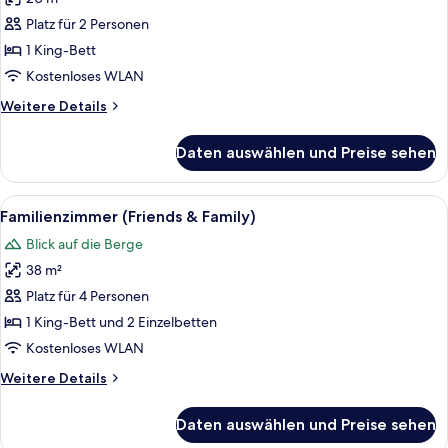
Lifestyle
Lakeview
Platz für 2 Personen
Zimmer
1 King-Bett
mit
Kostenloses WLAN
Balkon
Weitere
Weitere Details
anzeigen
Details
für
Daten auswählen und Preise sehen
Lifestyle
Lakeview
Zimmer
Alle
Ein modernes Hotelzimmer mit einem 
9
mit
Familienzimmer (Friends & Family)
Fotos
Balkon
Blick auf die Berge
für
38 m²
Familienzimmer
(Friends
Platz für 4 Personen
&
1 King-Bett und 2 Einzelbetten
Family)
Kostenloses WLAN
anzeigen
Weitere
Weitere Details
Details
für
Daten auswählen und Preise sehen
Familienzimmer