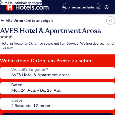
Zum Hauptinhalt springen
App herunterladen
Alle Unterkünfte anzeigen
AVES Hotel & Apartment Arosa
3.0-
Sterne-
Hotel in Arosa für Skifahrer sowie mit Full-Service-Wellnessbereich und
Unterkunft
Skiraum
Wähle deine Daten, um Preise zu sehen
Wo soll’s hingehen?
Daten
Gäste