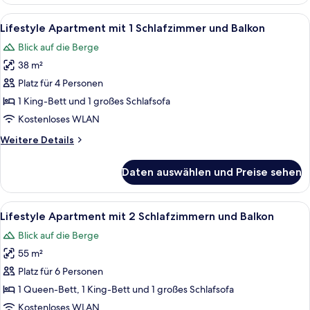
(Friends
&
Alle
Ein modernes Hotelzimmer mit Sofa, Se
12
Family)
Lifestyle Apartment mit 1 Schlafzimmer und Balkon
Fotos
Blick auf die Berge
für
38 m²
Lifestyle
Apartment
Platz für 4 Personen
mit
1 King-Bett und 1 großes Schlafsofa
1
Kostenloses WLAN
Schlafzimmer
Weitere
Weitere Details
und
Details
Balkon
für
Daten auswählen und Preise sehen
Lifestyle
anzeigen
Apartment
mit
Alle
Ein modernes Wohnzimmer mit Flachbil
12
1
Lifestyle Apartment mit 2 Schlafzimmern und Balkon
Fotos
Schlafzimmer
Blick auf die Berge
und
für
Balkon
55 m²
Lifestyle
Apartment
Platz für 6 Personen
mit
1 Queen-Bett, 1 King-Bett und 1 großes Schlafsofa
2
Kostenloses WLAN