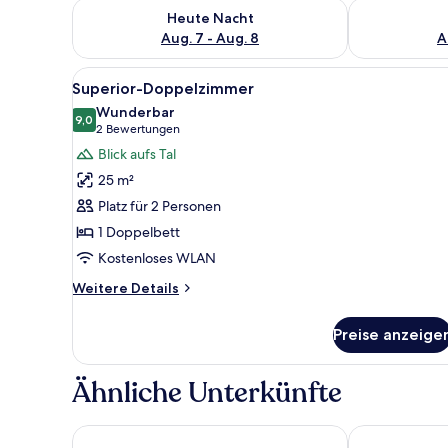
Überprüfe die Verfügbarkeit für heute Nacht, Aug. 7
Überprüfe die
Heute Nacht
Aug. 7 - Aug. 8
A
Alle
Ein Hotelzimmer mit einem gro
5
Superior-Doppelzimmer
Fotos
Wunderbar
für
9,0
9,0 von 10
(2
2 Bewertungen
Superior-
Bewertungen)
Blick aufs Tal
Doppelzimmer
25 m²
anzeigen
Platz für 2 Personen
1 Doppelbett
Kostenloses WLAN
Weitere
Weitere Details
Details
für
Preise anzeige
Superior-
Doppelzimmer
Ähnliche Unterkünfte
AVES Hotel & Apartment Arosa
Hotel Altein A