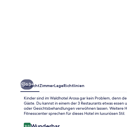
63+
Übersicht
Zimmer
Lage
Richtlinien
Kinder sind im Waldhotel Arosa gar kein Problem, denn der
Gäste. Du kannst in einem der 3 Restaurants etwas essen
oder Gesichtsbehandlungen verwöhnen lassen. Weitere Hig
Fitnesscenter sprechen für dieses Hotel im luxuriösen Stil.
Bewertungen
Wunderbar
9,0