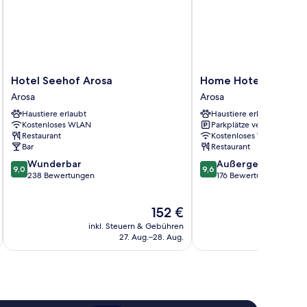
Hotel
Home
Hotel Seehof Arosa
Home Hotel Arosa
Seehof
Hotel
Arosa
Arosa
Arosa
Arosa
Haustiere erlaubt
Haustiere erlaubt
Arosa
Arosa
Kostenloses WLAN
Parkplätze verfügbar
Restaurant
Kostenloses WLAN
Bar
Restaurant
9.0
9.6
Wunderbar
Außergewöhnlich
9,0
9,6
von
von
238 Bewertungen
176 Bewertungen
10,
10,
Wunderbar,
Außergewöhnlich,
Der
152 €
238
176
Preis
Bewertungen
Bewertungen
inkl. Steuern & Gebühren
inkl. S
beträgt
27. Aug.–28. Aug.
152 €