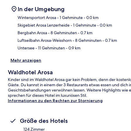
In der Umgebung
Wintersportort Arosa
- 1 Gehminute
- 0.0 km
Skigebiet Arosa Lenzerheide
- 1 Gehminute
- 0.0 km
Kar
Bergbahn Arosa
- 8 Gehminuten
- 0.7 km
Luftseilbahn Arosa-Weisshorn
- 8 Gehminuten
- 0.7 km
Untersee
- 11 Gehminuten
- 0.9 km
Mehr anzeigen
Waldhotel Arosa
Kinder sind im Waldhotel Arosa gar kein Problem, denn der kostenlo
Gäste. Du kannst in einem der 3 Restaurants etwas essen und dich
Gesichtsbehandlungen verwöhnen lassen. Weitere Highlights wie ei
sprechen für dieses Hotel im luxuriösen Stil.
Informationen zu den Rechten zur Stornierung
Größe des Hotels
124 Zimmer