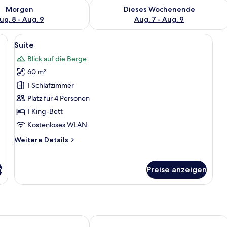
 - Aug. 8.
 Verfügbarkeit für morgen, Aug. 8 - Aug. 9.
Überprüfe die Verfügbarkeit für dies
Morgen
Dieses Wochenende
ug. 8 - Aug. 9
Aug. 7 - Aug. 9
ßen Bett, einem Schreibtisch mit Lampe, einem Sessel und einer Holzwand.
Alle
Ein modernes Wohnzimmer mit Holzbo
6
Suite
Fotos
Blick auf die Berge
für
60 m²
Suite
anzeigen
1 Schlafzimmer
Platz für 4 Personen
1 King-Bett
Kostenloses WLAN
Weitere
Weitere Details
Details
für
Suite
n
Preise anzeigen
rosa, a Faern Collection Resort
Sunstar Hotel Arosa