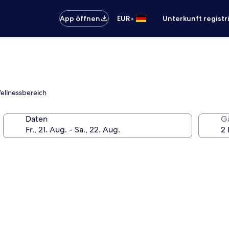
•
App öffnen
EUR
Unterkunft registr
Wellnessbereich
Daten
G