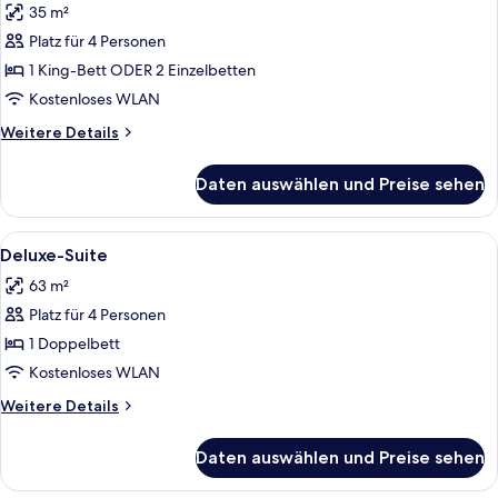
35 m²
für
Platz für 4 Personen
Junior-
Suite
1 King-Bett ODER 2 Einzelbetten
anzeigen
Kostenloses WLAN
Weitere
Weitere Details
Details
für
Daten auswählen und Preise sehen
Junior-
Suite
Alle
Ein Hotelzimmer mit einem Bett, eine
7
Deluxe-Suite
Fotos
63 m²
für
Platz für 4 Personen
Deluxe-
Suite
1 Doppelbett
anzeigen
Kostenloses WLAN
Weitere
Weitere Details
Details
für
Daten auswählen und Preise sehen
Deluxe-
Suite