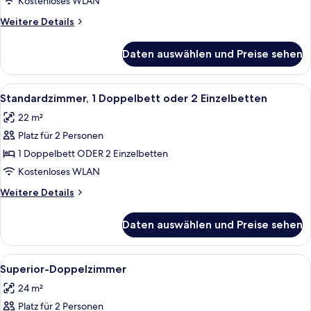
Kostenloses WLAN
Weitere
Weitere Details
Details
für
Daten auswählen und Preise sehen
Deluxe-
Zimmer
Alle
Ein Hotelzimmer mit Bett, Nachttische
3
Standardzimmer, 1 Doppelbett oder 2 Einzelbetten
Fotos
22 m²
für
Platz für 2 Personen
Standardzimmer,
1
1 Doppelbett ODER 2 Einzelbetten
Doppelbett
Kostenloses WLAN
oder
Weitere
Weitere Details
2
Details
Einzelbetten
für
Daten auswählen und Preise sehen
Standardzimmer,
anzeigen
1
Doppelbett
Alle
Ein Hotelzimmer mit Bett, Schreibtisc
4
oder
Superior-Doppelzimmer
Fotos
2
24 m²
Einzelbetten
für
Platz für 2 Personen
Superior-