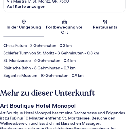
Via Maistra 17, St. Moritz, GR, 7500
Auf Karte anzeigen
Karte
In der Umgebung
Fortbewegung vor
Restaurants
Ort
Chesa Futura
- 3 Gehminuten
- 0.3 km
Schiefer Turm von St. Moritz
- 3 Gehminuten
- 0.3 km
St. Moritzersee
- 6 Gehminuten
- 0.4 km
Rhätische Bahn
- 8 Gehminuten
- 0.7 km
Segantini Museum
- 10 Gehminuten
- 0.9 km
Mehr zu dieser Unterkunft
Art Boutique Hotel Monopol
Art Boutique Hotel Monopol besitzt eine Dachterrasse und Folgendes
ist zu Fuß nur 10 Minuten entfernt: St. Moritzersee. Besuche den
Wellnessbereich und lass dich mit klassischen Massagen,
Ganzkörperwickeln oder Gesichtsbehandlungen verwöhnen. Im