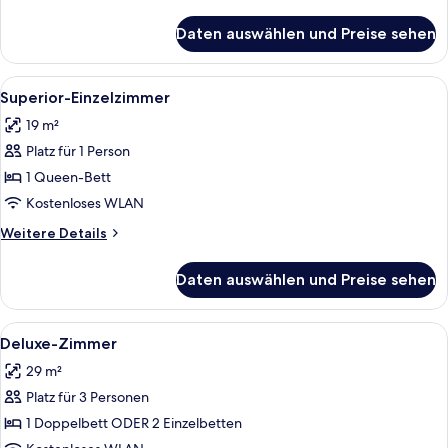
Details
für
Daten auswählen und Preise sehen
Single
Room
Alle
Ein Hotelzimmer mit Bett, Nachttisch,
4
Superior-Einzelzimmer
Fotos
19 m²
für
Platz für 1 Person
Superior-
Einzelzimmer
1 Queen-Bett
anzeigen
Kostenloses WLAN
Weitere
Weitere Details
Details
für
Daten auswählen und Preise sehen
Superior-
Einzelzimmer
Alle
Ein Hotelzimmer mit einem Holfischsch
9
Deluxe-Zimmer
Fotos
29 m²
für
Platz für 3 Personen
Deluxe-
Zimmer
1 Doppelbett ODER 2 Einzelbetten
anzeigen