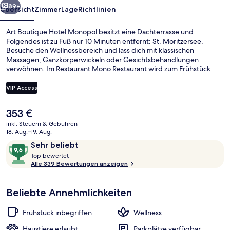
89+
Übersicht
Zimmer
Lage
Richtlinien
Art Boutique Hotel Monopol besitzt eine Dachterrasse und
Folgendes ist zu Fuß nur 10 Minuten entfernt: St. Moritzersee.
Besuche den Wellnessbereich und lass dich mit klassischen
Massagen, Ganzkörperwickeln oder Gesichtsbehandlungen
verwöhnen. Im Restaurant Mono Restaurant wird zum Frühstück
und Abendessen italienische Küche serviert. Dieses Hotel im
luxuriösen Stil bietet als weitere Highlights eine Loungebar, einen
VIP Access
Fitnessbereich sowie einen Whirlpool. Andere Reisende lieben das
hilfsbereite Personal.
Der
353 €
Bar (in der Unterkunft)
aktuelle
inkl. Steuern & Gebühren
Preis
18. Aug.–19. Aug.
beträgt
Bewertungen
9,6
Sehr beliebt
353 €.
T
von
Top bewertet
o
Alle 339 Bewertungen anzeigen
10,
p
Sehr
beliebt
Beliebte Annehmlichkeiten
b
e
w
Frühstück inbegriffen
Wellness
e
r
Haustiere erlaubt
Parkplätze verfügbar