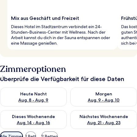
Mix aus Geschäft und Freizeit
Frühst
Dieses Hotel im Stadtzentrum verbindet ein 24-
Das kost
Stunden-Business-Center mit Wellness. Nach der
guten St
Arbeit kannst du dich in der Sauna entspannen oder
authenti
eine Massage genießen.
sich be
Zimmeroptionen
Überprüfe die Verfügbarkeit für diese Daten
Überprüfe die Verfügbarkeit für heute Nacht, Aug. 8 - Aug. 9.
Überprüfe die Verfügbarkeit f
Heute Nacht
Morgen
Aug. 8 - Aug. 9
Aug. 9 - Aug. 10
Überprüfe die Verfügbarkeit für dieses Wochenende, Aug. 14 -
Überprüfe die Verfügbarkeit f
Dieses Wochenende
Nächstes Wochenende
Aug. 14 - Aug. 16
Aug. 21 - Aug. 23
Verfügbare
Alle Zimmer
1 Bett
2 Betten