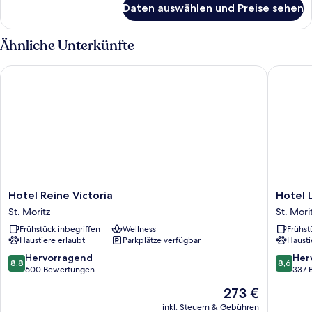
Daten auswählen und Preise sehen
Standard
Double
Room
Ähnliche Unterkünfte
Hotel Reine Victoria
Hotel La
Hotel
Hotel
Hotel Reine Victoria
Hotel 
Reine
Laudinel
St. Moritz
St. Mori
Victoria
St.
Frühstück inbegriffen
Wellness
Frühst
St.
Moritz
Haustiere erlaubt
Parkplätze verfügbar
Hausti
Moritz
8.8
8.6
Hervorragend
Her
8,8
8,6
von
von
600 Bewertungen
337 
10,
10,
Der
273 €
Hervorragend,
Hervorr
Preis
600
337
inkl. Steuern & Gebühren