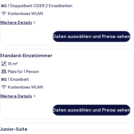
Doppelzimmer
1 Doppelbett ODER 2 Einzelbetten
anzeigen
Kostenloses WLAN
Weitere
Weitere Details
Details
für
Daten auswählen und Preise sehen
Superior-
Doppelzimmer
Alle
Ein Hotelzimmer mit Holzschreibtisch,
6
Standard-Einzelzimmer
Fotos
15 m²
für
Platz für 1 Person
Standard-
Einzelzimmer
1 Einzelbett
anzeigen
Kostenloses WLAN
Weitere
Weitere Details
Details
für
Daten auswählen und Preise sehen
Standard-
Einzelzimmer
Alle
Ein Hotelzimmer mit einem großen Bett
10
Junior-Suite
Fotos