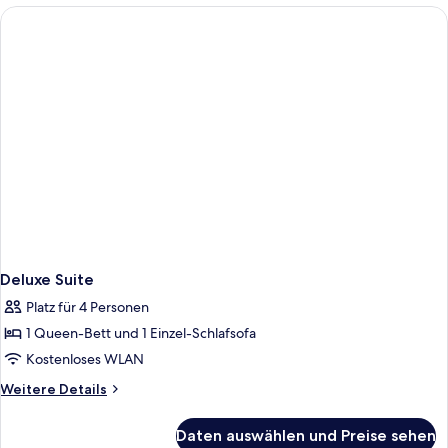
Deluxe Suite
Platz für 4 Personen
1 Queen-Bett und 1 Einzel-Schlafsofa
Kostenloses WLAN
Weitere
Weitere Details
Details
für
Daten auswählen und Preise sehen
Deluxe