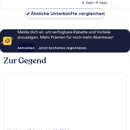
beträgt
8. Sept.–9. Sept.
Bewertungen
Bewert
273 €
Ähnliche Unterkünfte vergleichen
Melde dich an, um verfügbare Rabatte und Vorteile
anzuzeigen. Mehr Prämien für noch mehr Abenteuer!
Anmelden
Jetzt kostenlos registrieren
Zur Gegend