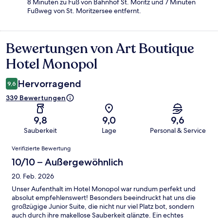
8 Minuten zu Fuß von Bahnhof St. Moritz und 7 Minuten
Fußweg von St. Moritzersee entfernt.
Bewertungen von Art Boutique
Bewertungen
Hotel Monopol
Hervorragend
9,6
339 Bewertungen
9,8
9,0
9,6
Sauberkeit
Lage
Personal & Service
Bewertungen
Verifizierte Bewertung
10/10 – Außergewöhnlich
20. Feb. 2026
Unser Aufenthalt im Hotel Monopol war rundum perfekt und
absolut empfehlenswert! Besonders beeindruckt hat uns die
großzügige Junior Suite, die nicht nur viel Platz bot, sondern
auch durch ihre makellose Sauberkeit glänzte. Ein echtes