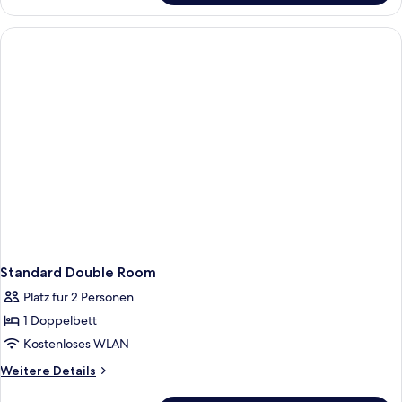
Suite
Standard Double Room
Platz für 2 Personen
1 Doppelbett
Kostenloses WLAN
Weitere
Weitere Details
Details
für