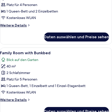
Platz für 4 Personen
1 Queen-Bett und 2 Einzelbetten
Kostenloses WLAN
Weitere
Weitere Details
Details
für
Daten auswählen und Preise sehen
Familienzimmer
Alle
Family Room with Bunkbed | Hochwerti
9
Family Room with Bunkbed
Fotos
Blick auf den Garten
für
40 m²
Family
Room
2 Schlafzimmer
with
Platz für 5 Personen
Bunkbed
1 Queen-Bett, 1 Einzelbett und 1 Einzel-Etagenbett
anzeigen
Kostenloses WLAN
Weitere
Weitere Details
Details
für
Daten auswählen und Preise sehen