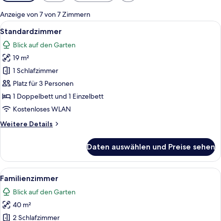
Filter
für
Anzeige von 7 von 7 Zimmern
Zimmer
Alle
Ein Hotelzimmer mit Bett, einer Couch
5
Standardzimmer
Fotos
Blick auf den Garten
für
19 m²
Standardzimmer
anzeigen
1 Schlafzimmer
Platz für 3 Personen
1 Doppelbett und 1 Einzelbett
Kostenloses WLAN
Weitere
Weitere Details
Details
für
Daten auswählen und Preise sehen
Standardzimmer
Alle
Ein Hotelzimmer mit Bett, einem Platz
19
Familienzimmer
Fotos
Blick auf den Garten
für
40 m²
Familienzimmer
anzeigen
2 Schlafzimmer