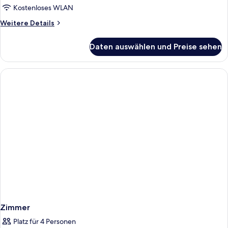
View
Kostenloses WLAN
Room
Weitere
Weitere Details
anzeigen
Details
für
Daten auswählen und Preise sehen
Standard
Land
View
Room
Zimmer
Platz für 4 Personen