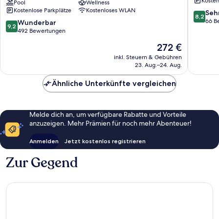
Kosten
-
Pool
Wellness
-
Kostenlose Parkplätze
Kostenloses WLAN
Kemer
All
8.2
Seh
8,2
-
inclusive
von
66 B
9.2
Wunderbar
9,2
All
Göynük
10,
von
492 Bewertungen
Inclusive
Sehr
10,
Der
272 €
Kiriş
gut,
Wunderbar,
Preis
66
492
inkl. Steuern & Gebühren
beträgt
Bewert
23. Aug.–24. Aug.
Bewertungen
272 €
Ähnliche Unterkünfte vergleichen
Melde dich an, um verfügbare Rabatte und Vorteile
anzuzeigen. Mehr Prämien für noch mehr Abenteuer!
Anmelden
Jetzt kostenlos registrieren
Zur Gegend