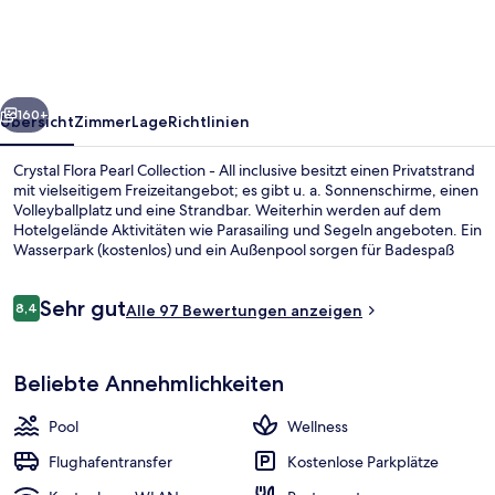
Collection
-
All
rück
Weiter
inclusive
160+
Übersicht
Zimmer
Lage
Richtlinien
Crystal Flora Pearl Collection - All inclusive besitzt einen Privatstrand
mit vielseitigem Freizeitangebot; es gibt u. a. Sonnenschirme, einen
Volleyballplatz und eine Strandbar. Weiterhin werden auf dem
Hotelgelände Aktivitäten wie Parasailing und Segeln angeboten. Ein
Wasserpark (kostenlos) und ein Außenpool sorgen für Badespaß
pur, während Körper und Geist im Wellnessbereich mit Massagen,
Gesichtsbehandlungen und Entgiftungswickeln verwöhnt werden.
Bewertungen
Sehr gut
Das Gastronomieangebot umfasst 6 Restaurants und 4
8,4
Alle 97 Bewertungen anzeigen
8,4 von 10.
Bars/Lounges. Als weitere Highlights bietet diese Unterkunft im
luxuriösen Stil einen Nachtclub, einen kostenlosen Kinderclub und
Strand-/Meerblick
eine Poolbar.
Beliebte Annehmlichkeiten
Pool
Wellness
Flughafentransfer
Kostenlose Parkplätze