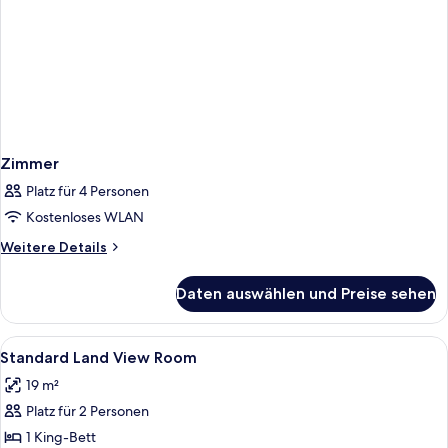
Zimmer
Platz für 4 Personen
Kostenloses WLAN
Weitere
Weitere Details
Details
für
Daten auswählen und Preise sehen
Zimmer
Alle
Ein Hotelzimmer mit Bett, einer Couch
6
Standard Land View Room
Fotos
19 m²
für
Platz für 2 Personen
Standard
Land
1 King-Bett