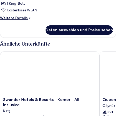
1 King-Bett
Kostenloses WLAN
Weitere
Weitere Details
Details
für
Daten auswählen und Preise sehen
Zimmer
Ähnliche Unterkünfte
Swandor Hotels & Resorts - Kemer - All Inclusive
Queen's 
Swandor
Queen's
Swandor Hotels & Resorts - Kemer - All
Queen'
Hotels
Park
Inclusive
Göynük
&
Resort
Kiriş
Pool
Resorts
GÃ¶ynÃ