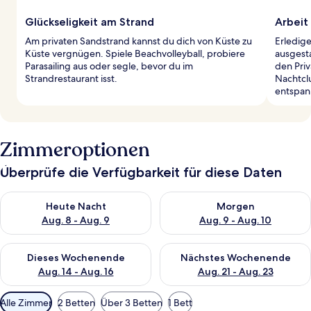
Glückseligkeit am Strand
Arbeit 
Am privaten Sandstrand kannst du dich von Küste zu
Erledig
Küste vergnügen. Spiele Beachvolleyball, probiere
ausgest
Parasailing aus oder segle, bevor du im
den Pri
Strandrestaurant isst.
Nachtcl
entspan
Zimmeroptionen
Überprüfe die Verfügbarkeit für diese Daten
Überprüfe die Verfügbarkeit für heute Nacht, Aug. 8 - Aug. 9.
Überprüfe die Verfügbarkeit f
Heute Nacht
Morgen
Aug. 8 - Aug. 9
Aug. 9 - Aug. 10
Überprüfe die Verfügbarkeit für dieses Wochenende, Aug. 14 -
Überprüfe die Verfügbarkeit f
Dieses Wochenende
Nächstes Wochenende
Aug. 14 - Aug. 16
Aug. 21 - Aug. 23
Verfügbare
Alle Zimmer
2 Betten
Über 3 Betten
1 Bett