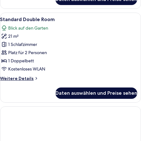
Family
Room
with
Alle
Ein Hotelzimmer mit Bett, einer Couch
8
Bunkbed
Standard Double Room
Fotos
Blick auf den Garten
für
21 m²
Standard
Double
1 Schlafzimmer
Room
Platz für 2 Personen
anzeigen
1 Doppelbett
Kostenloses WLAN
Weitere
Weitere Details
Details
für
Daten auswählen und Preise sehen
Standard
Double
Room