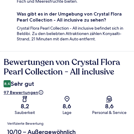
Fisch und Meeresfrüchte bieten.
Was gibt es in der Umgebung von Crystal Flora
Pearl Collection - All inclusive zu sehen?
Crystal Flora Pearl Collection - All inclusive befindet sich in
Beldibi. Zu den beliebten Attraktionen zählen Konyaaltı-
Strand, 21 Minuten mit dem Auto entfernt.
Bewertungen von Crystal Flora
Bewertungen
Pearl Collection - All inclusive
Sehr gut
8,4
97 Bewertungen
8,2
8,6
8,6
Sauberkeit
Lage
Personal & Service
Bewertungen
Verifizierte Bewertung
10/10 – Außergewöhnlich