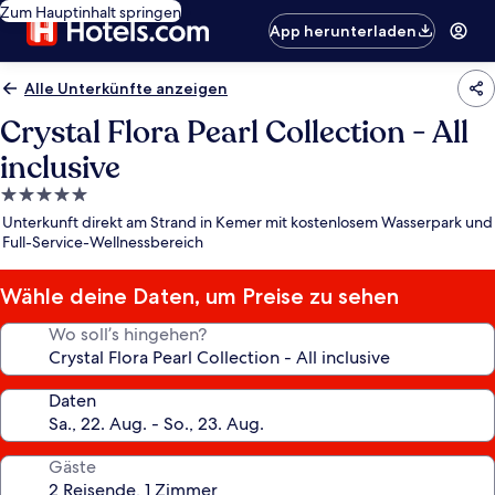
Zum Hauptinhalt springen
App herunterladen
Alle Unterkünfte anzeigen
Crystal Flora Pearl Collection - All
inclusive
5.0-
Sterne-
Unterkunft direkt am Strand in Kemer mit kostenlosem Wasserpark und
Unterkunft
Full-Service-Wellnessbereich
Wähle deine Daten, um Preise zu sehen
Wo soll’s hingehen?
Daten
Gäste