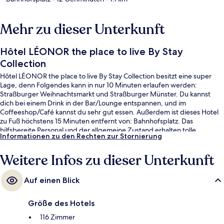
Mehr zu dieser Unterkunft
Hôtel LÉONOR the place to live By Stay
Collection
Hôtel LÉONOR the place to live By Stay Collection besitzt eine super
Lage, denn Folgendes kann in nur 10 Minuten erlaufen werden:
Straßburger Weihnachtsmarkt und Straßburger Münster. Du kannst
dich bei einem Drink in der Bar/Lounge entspannen, und im
Coffeeshop/Café kannst du sehr gut essen. Außerdem ist dieses Hotel
zu Fuß höchstens 15 Minuten entfernt von: Bahnhofsplatz. Das
hilfsbereite Personal und der allgemeine Zustand erhalten tolle
Informationen zu den Rechten zur Stornierung
Bewertungen von anderen Reisenden. Die öffentlichen Verkehrsmittel
sind nur einen kurzen Fußmarsch entfernt: Zur Straßenbahnhaltestelle
Weitere Infos zu dieser Unterkunft
Place Broglie sind es 3 Minuten und zur Straßenbahnhaltestelle Homme
de Fer 4 Minuten.
Auf einen Blick
Größe des Hotels
116 Zimmer