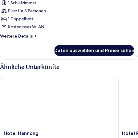
1 Schlafzimmer
Junior-
Suite
Platz für 3 Personen
anzeigen
1 Doppelbett
Kostenloses WLAN
Weitere
Weitere Details
Details
für
Daten auswählen und Preise sehen
Junior-
Suite
Ähnliche Unterkünfte
Hotel Hannong
Hôtel Ré
Hotel
Hôtel
Hotel Hannong