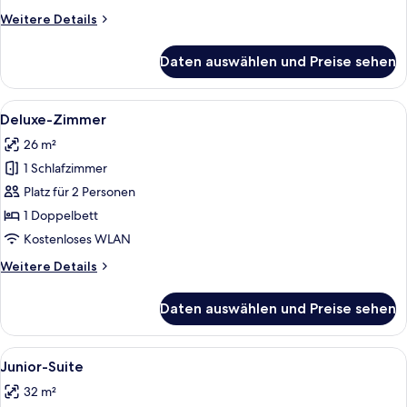
Weitere
Weitere Details
Details
für
Daten auswählen und Preise sehen
Superior-
Zimmer
Alle
Ein Hotelzimmer mit einem großen Bet
6
Deluxe-Zimmer
Fotos
26 m²
für
1 Schlafzimmer
Deluxe-
Zimmer
Platz für 2 Personen
anzeigen
1 Doppelbett
Kostenloses WLAN
Weitere
Weitere Details
Details
für
Daten auswählen und Preise sehen
Deluxe-
Zimmer
Alle
Ein modernes Hotelzimmer mit einem 
5
Junior-Suite
Fotos
32 m²
für