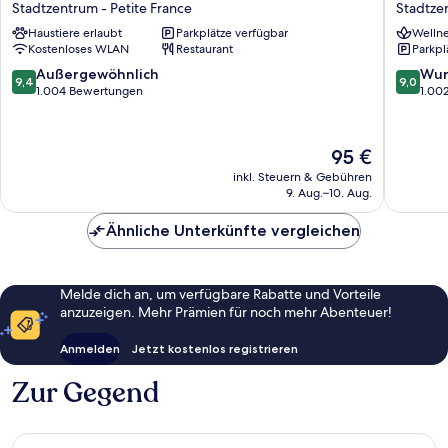
Hannong
Régent
Stadtzentrum - Petite France
Stadtzen
Stadtzentrum
Contade
Haustiere erlaubt
Parkplätze verfügbar
Wellne
-
By
Kostenloses WLAN
Restaurant
Parkpl
Petite
Stay
France
Collecti
9.4
9.0
Außergewöhnlich
Wun
9,4
9,0
Stadtze
von
von
1.004 Bewertungen
1.00
-
10,
10,
Petite
Außergewöhnlich,
Wunder
France
1.004
1.002
Der
95 €
Bewertungen
Bewert
Preis
inkl. Steuern & Gebühren
beträgt
9. Aug.–10. Aug.
95 €
Ähnliche Unterkünfte vergleichen
Melde dich an, um verfügbare Rabatte und Vorteile
anzuzeigen. Mehr Prämien für noch mehr Abenteuer!
Anmelden
Jetzt kostenlos registrieren
Zur Gegend