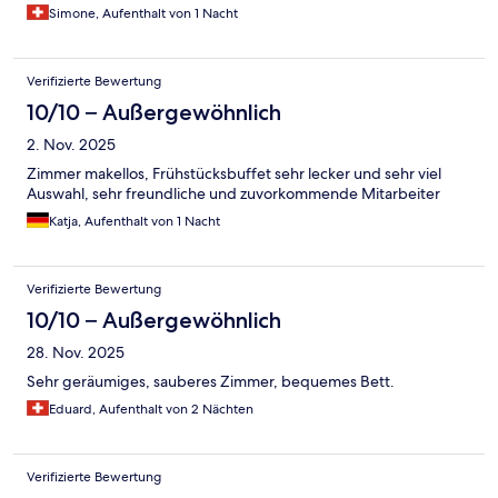
und köstlich. Werden bestimmt zurück kommen und können
Simone, Aufenthalt von 1 Nacht
das Hotel nur weiterempfehlen!
Verifizierte Bewertung
10/10 – Außergewöhnlich
2. Nov. 2025
Zimmer makellos, Frühstücksbuffet sehr lecker und sehr viel
Auswahl, sehr freundliche und zuvorkommende Mitarbeiter
Katja, Aufenthalt von 1 Nacht
Verifizierte Bewertung
10/10 – Außergewöhnlich
28. Nov. 2025
Sehr geräumiges, sauberes Zimmer, bequemes Bett.
Eduard, Aufenthalt von 2 Nächten
Verifizierte Bewertung