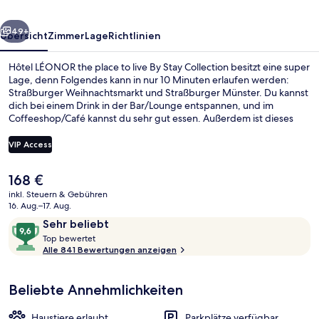
live
rück
Weiter
By
49+
Übersicht
Zimmer
Lage
Richtlinien
Stay
Hôtel LÉONOR the place to live By Stay Collection besitzt eine super
Collection
Lage, denn Folgendes kann in nur 10 Minuten erlaufen werden:
Straßburger Weihnachtsmarkt und Straßburger Münster. Du kannst
dich bei einem Drink in der Bar/Lounge entspannen, und im
Coffeeshop/Café kannst du sehr gut essen. Außerdem ist dieses
Hotel zu Fuß höchstens 15 Minuten entfernt von: Bahnhofsplatz. Das
hilfsbereite Personal und der allgemeine Zustand erhalten tolle
VIP Access
Bewertungen von anderen Reisenden. Die öffentlichen
Verkehrsmittel sind nur einen kurzen Fußmarsch entfernt: Zur
Der
168 €
Straßenbahnhaltestelle Place Broglie sind es 3 Minuten und zur
Terrasse/Patio
aktuelle
Straßenbahnhaltestelle Homme de Fer 4 Minuten.
inkl. Steuern & Gebühren
Preis
16. Aug.–17. Aug.
beträgt
Bewertungen
9,6
Sehr beliebt
168 €.
T
von
Top bewertet
o
Alle 841 Bewertungen anzeigen
10,
p
Sehr
beliebt
Beliebte Annehmlichkeiten
b
e
w
Haustiere erlaubt
Parkplätze verfügbar