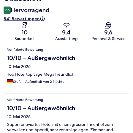
Hervorragend
9,6
841 Bewertungen
10
9,4
9,6
Sauberkeit
Ausstattung
Personal & Service
Bewertungen
Verifizierte Bewertung
10/10 – Außergewöhnlich
10. Mai 2026
Top Hotel top Lage Mega freundlich
Stefan, Aufenthalt von 2 Nächten
Verifizierte Bewertung
10/10 – Außergewöhnlich
10. Mai 2026
Super renoviertes Hotel mit einem grossen Innenhof zum
verweilen und Aperitif, sehr zentral gelegen. Zimmer und