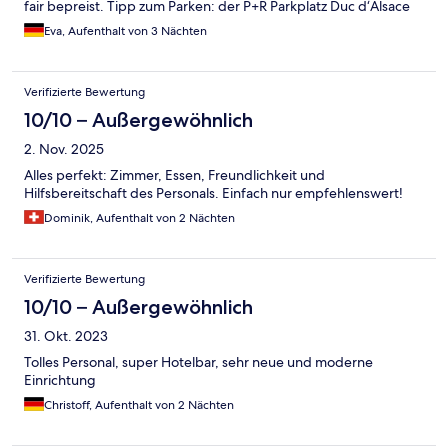
fair bepreist. Tipp zum Parken: der P+R Parkplatz Duc d‘Alsace
inkl. kostenlos Tram-Ticket ist sehr praktisch zu erreichen und
Eva, Aufenthalt von 3 Nächten
sehr kostengünstig.
Verifizierte Bewertung
10/10 – Außergewöhnlich
2. Nov. 2025
Alles perfekt: Zimmer, Essen, Freundlichkeit und
Hilfsbereitschaft des Personals. Einfach nur empfehlenswert!
Dominik, Aufenthalt von 2 Nächten
Verifizierte Bewertung
10/10 – Außergewöhnlich
31. Okt. 2023
Tolles Personal, super Hotelbar, sehr neue und moderne
Einrichtung
Christoff, Aufenthalt von 2 Nächten