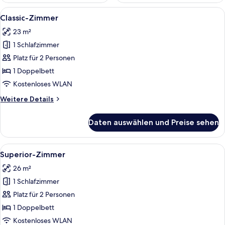
Alle
Ein Hotelzimmer mit einem großen Bet
5
Classic-Zimmer
Fotos
23 m²
für
1 Schlafzimmer
Classic-
Zimmer
Platz für 2 Personen
anzeigen
1 Doppelbett
Kostenloses WLAN
Weitere
Weitere Details
Details
für
Daten auswählen und Preise sehen
Classic-
Zimmer
Alle
Ein modernes Hotelzimmer mit einem g
5
Superior-Zimmer
Fotos
26 m²
für
1 Schlafzimmer
Superior-
Zimmer
Platz für 2 Personen
anzeigen
1 Doppelbett
Kostenloses WLAN