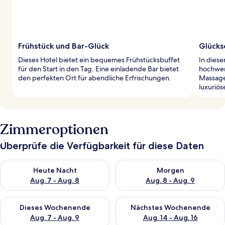
Frühstück und Bar-Glück
Glücks
Dieses Hotel bietet ein bequemes Frühstücksbuffet
In dies
für den Start in den Tag. Eine einladende Bar bietet
hochwer
den perfekten Ort für abendliche Erfrischungen.
Massage
luxuriös
Zimmeroptionen
Überprüfe die Verfügbarkeit für diese Daten
Überprüfe die Verfügbarkeit für heute Nacht, Aug. 7 - Aug. 8.
Überprüfe die Verfügbarkeit f
Heute Nacht
Morgen
Aug. 7 - Aug. 8
Aug. 8 - Aug. 9
Überprüfe die Verfügbarkeit für dieses Wochenende, Aug. 7 - 
Überprüfe die Verfügbarkeit f
Dieses Wochenende
Nächstes Wochenende
Aug. 7 - Aug. 9
Aug. 14 - Aug. 16