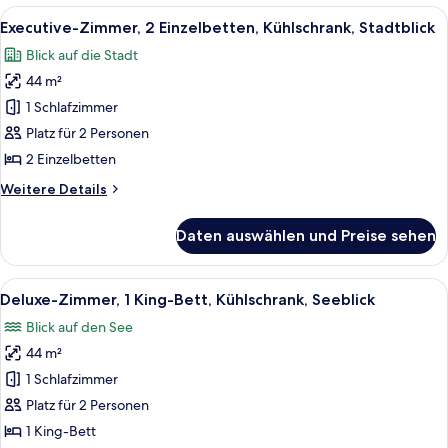
1 King-
Alle
Ein Hotelzimmer mit zwei Betten, eine
9
Bett,
Executive-Zimmer, 2 Einzelbetten, Kühlschrank, Stadtblick
Fotos
Kühlschrank,
Blick auf die Stadt
Stadtblick
für
44 m²
Executive-
Zimmer,
1 Schlafzimmer
2 Einzelbetten,
Platz für 2 Personen
Kühlschrank,
2 Einzelbetten
Stadtblick
Weitere
Weitere Details
anzeigen
Details
für
Daten auswählen und Preise sehen
Executive-
Zimmer,
2 Einzelbetten,
Alle
Ein modernes Hotelzimmer mit einem gr
8
Kühlschrank,
Deluxe-Zimmer, 1 King-Bett, Kühlschrank, Seeblick
Fotos
Stadtblick
Blick auf den See
für
44 m²
Deluxe-
Zimmer,
1 Schlafzimmer
1 King-
Platz für 2 Personen
Bett,
1 King-Bett