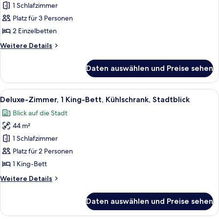
Zimmer,
1 Schlafzimmer
2 Einzelbetten,
Platz für 3 Personen
Kühlschrank,
2 Einzelbetten
Seeblick
Weitere
Weitere Details
(Plus)
Details
anzeigen
für
Daten auswählen und Preise sehen
Deluxe-
Zimmer,
2 Einzelbetten,
Alle
Ein modernes Hotelzimmer mit einem 
7
Kühlschrank,
Deluxe-Zimmer, 1 King-Bett, Kühlschrank, Stadtblick
Fotos
Seeblick
Blick auf die Stadt
(Plus)
für
44 m²
Deluxe-
Zimmer,
1 Schlafzimmer
1 King-
Platz für 2 Personen
Bett,
1 King-Bett
Kühlschrank,
Weitere
Weitere Details
Stadtblick
Details
anzeigen
für
Daten auswählen und Preise sehen
Deluxe-
Zimmer,