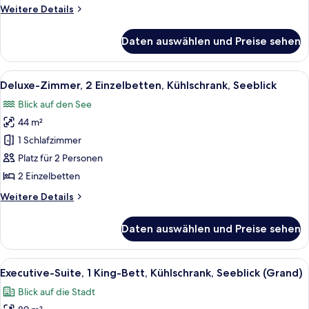
Kühlschrank,
Weitere
Weitere Details
Seeblick
Details
anzeigen
für
Daten auswählen und Preise sehen
Deluxe-
Zimmer,
1 King-
Alle
Ein Hotelzimmer mit zwei Betten, einem
8
Bett,
Deluxe-Zimmer, 2 Einzelbetten, Kühlschrank, Seeblick
Fotos
Kühlschrank,
Blick auf den See
Seeblick
für
44 m²
Deluxe-
Zimmer,
1 Schlafzimmer
2 Einzelbetten,
Platz für 2 Personen
Kühlschrank,
2 Einzelbetten
Seeblick
Weitere
Weitere Details
anzeigen
Details
für
Daten auswählen und Preise sehen
Deluxe-
Zimmer,
2 Einzelbetten,
Alle
Ein modernes Hotelzimmer mit einem gr
14
Kühlschrank,
Executive-Suite, 1 King-Bett, Kühlschrank, Seeblick (Grand)
Fotos
Seeblick
Blick auf die Stadt
für