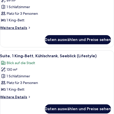
89 m²
Executive-
Suite,
1 Schlafzimmer
1 King-
Platz für 3 Personen
Bett,
1 King-Bett
Kühlschrank,
Weitere
Weitere Details
Seeblick
Details
(Grand)
für
Daten auswählen und Preise sehen
Executive-
anzeigen
Suite,
1 King-
Alle
Ein modernes Hotelzimmer mit Wohnber
17
Bett,
Suite, 1 King-Bett, Kühlschrank, Seeblick (Lifestyle)
Fotos
Kühlschrank,
Blick auf die Stadt
Seeblick
für
(Grand)
130 m²
Suite,
1 King-
1 Schlafzimmer
Bett,
Platz für 3 Personen
Kühlschrank,
1 King-Bett
Seeblick
Weitere
Weitere Details
(Lifestyle)
Details
anzeigen
für
Daten auswählen und Preise sehen
Suite,