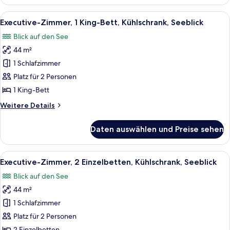
1 King-
Bett,
Alle
Ein modernes Hotelzimmer mit einem gr
9
Kühlschrank,
Executive-Zimmer, 1 King-Bett, Kühlschrank, Seeblick
Fotos
Seeblick
Blick auf den See
(Lifestyle)
für
44 m²
Executive-
Zimmer,
1 Schlafzimmer
1 King-
Platz für 2 Personen
Bett,
1 King-Bett
Kühlschrank,
Weitere
Weitere Details
Seeblick
Details
anzeigen
für
Daten auswählen und Preise sehen
Executive-
Zimmer,
1 King-
Alle
Ein Hotelzimmer mit zwei Betten, einem
9
Bett,
Executive-Zimmer, 2 Einzelbetten, Kühlschrank, Seeblick
Fotos
Kühlschrank,
Blick auf den See
Seeblick
für
44 m²
Executive-
Zimmer,
1 Schlafzimmer
2 Einzelbetten,
Platz für 2 Personen
Kühlschrank,
2 Einzelbetten