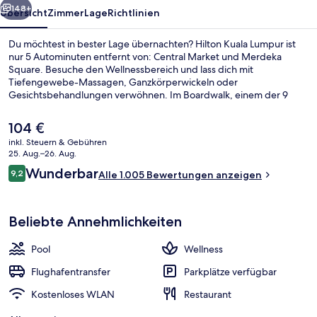
148+
Übersicht
Zimmer
Lage
Richtlinien
Du möchtest in bester Lage übernachten? Hilton Kuala Lumpur ist
nur 5 Autominuten entfernt von: Central Market und Merdeka
Square. Besuche den Wellnessbereich und lass dich mit
Tiefengewebe-Massagen, Ganzkörperwickeln oder
Gesichtsbehandlungen verwöhnen. Im Boardwalk, einem der 9
Restaurants, wird zum Mittagessen und Abendessen Fusionsküche
serviert. Als weitere Highlights bietet dieses Hotel im luxuriösen Stil
Der
104 €
einen Außenpool, eine Poolbar und einen Fitnessbereich. Das
aktuelle
inkl. Steuern & Gebühren
hilfsbereite Personal und der allgemeine Zustand erhalten gute
Preis
25. Aug.–26. Aug.
Bewertungen von anderen Reisenden. Die öffentlichen
Außenpool, Liegestühle
beträgt
Bewertungen
Verkehrsmittel sind nur einen kurzen Fußmarsch entfernt: Zur
Wunderbar
9,2
Alle 1.005 Bewertungen anzeigen
104 €.
9,2 von 10.
Monorail-Station KL Sentral sind es 6 Minuten und zur Monorail-
Station Tun Sambanthan 11 Minuten.
Beliebte Annehmlichkeiten
Pool
Wellness
Flughafentransfer
Parkplätze verfügbar
Kostenloses WLAN
Restaurant