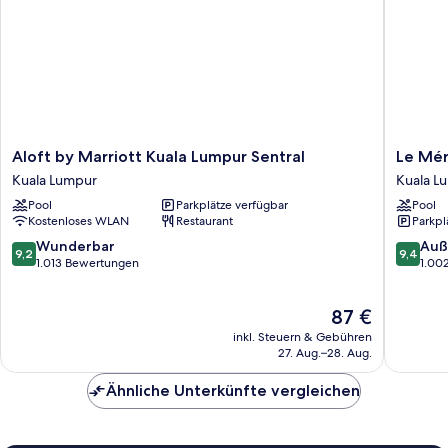
Aloft
Le
Aloft by Marriott Kuala Lumpur Sentral
Le Mér
by
Méridie
Kuala Lumpur
Kuala L
Marriott
Kuala
Pool
Parkplätze verfügbar
Pool
Kuala
Lumpur
Kostenloses WLAN
Restaurant
Parkpl
Lumpur
Kuala
Sentral
Lumpur
9.2
9.4
Wunderbar
Auß
9,2
9,4
Kuala
von
von
1.013 Bewertungen
1.00
Lumpur
10,
10,
Wunderbar,
Außerge
Der
87 €
1.013
1.002
Preis
Bewertungen
Bewert
inkl. Steuern & Gebühren
beträgt
27. Aug.–28. Aug.
87 €
Ähnliche Unterkünfte vergleichen