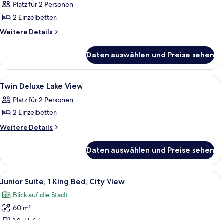
Platz für 2 Personen
für
2 Einzelbetten
Twin
Deluxe
Weitere
Weitere Details
Details
Room
für
anzeigen
Daten auswählen und Preise sehen
Twin
Deluxe
Room
Alle
Allergikerbettwaren, Minibar, Zimmers
5
Twin Deluxe Lake View
Fotos
Platz für 2 Personen
für
2 Einzelbetten
Twin
Deluxe
Weitere
Weitere Details
Details
Lake
für
View
Daten auswählen und Preise sehen
Twin
anzeigen
Deluxe
Lake
Alle
Ein modernes Hotelzimmer mit einem gr
8
View
Junior Suite, 1 King Bed, City View
Fotos
Blick auf die Stadt
für
60 m²
Junior