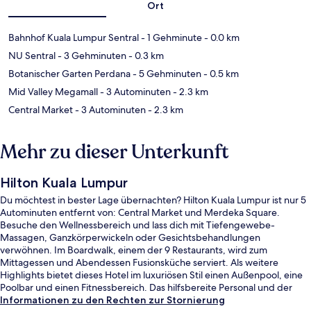
Ort
Bahnhof Kuala Lumpur Sentral
- 1 Gehminute
- 0.0 km
NU Sentral
- 3 Gehminuten
- 0.3 km
Botanischer Garten Perdana
- 5 Gehminuten
- 0.5 km
Mid Valley Megamall
- 3 Autominuten
- 2.3 km
Central Market
- 3 Autominuten
- 2.3 km
Mehr zu dieser Unterkunft
Hilton Kuala Lumpur
Du möchtest in bester Lage übernachten? Hilton Kuala Lumpur ist nur 5
Autominuten entfernt von: Central Market und Merdeka Square.
Besuche den Wellnessbereich und lass dich mit Tiefengewebe-
Massagen, Ganzkörperwickeln oder Gesichtsbehandlungen
verwöhnen. Im Boardwalk, einem der 9 Restaurants, wird zum
Mittagessen und Abendessen Fusionsküche serviert. Als weitere
Highlights bietet dieses Hotel im luxuriösen Stil einen Außenpool, eine
Poolbar und einen Fitnessbereich. Das hilfsbereite Personal und der
allgemeine Zustand erhalten gute Bewertungen von anderen
Informationen zu den Rechten zur Stornierung