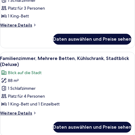
Suite,
1 Schlafzimmer
1
Platz für 3 Personen
King
1 King-Bett
Bed,
Weitere
Weitere Details
City
Details
View
für
Daten auswählen und Preise sehen
Junior
anzeigen
Suite,
1
Alle
Ein modernes Hotelzimmer mit einem 
10
King
Familienzimmer, Mehrere Betten, Kühlschrank, Stadtblick
Fotos
Bed,
(Deluxe)
City
für
Blick auf die Stadt
View
Familienzimmer,
88 m²
Mehrere
1 Schlafzimmer
Betten,
Kühlschrank,
Platz für 4 Personen
Stadtblick
1 King-Bett und 1 Einzelbett
(Deluxe)
Weitere
Weitere Details
anzeigen
Details
für
Daten auswählen und Preise sehen
Familienzimmer,
Mehrere