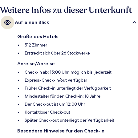
Reisenden. Die öffentlichen Verkehrsmittel sind nur einen kurzen
Fußmarsch entfernt: Zur Monorail-Station KL Sentral sind es 6 Minuten
Weitere Infos zu dieser Unterkunft
und zur Monorail-Station Tun Sambanthan 11 Minuten.
Auf einen Blick
Größe des Hotels
512 Zimmer
Erstreckt sich über 26 Stockwerke
Anreise/Abreise
Check-in ab: 15:00 Uhr, möglich bis: jederzeit
Express-Check-in/out verfügbar
Früher Check-in unterliegt der Verfügbarkeit
Mindestalter für den Check-in: 18 Jahre
Der Check-out ist um 12:00 Uhr
Kontaktloser Check-out
Später Check-out unterliegt der Verfügbarkeit
Besondere Hinweise für den Check-in