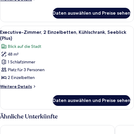
Seeblick
Details
(Plus)
für
Daten auswählen und Preise sehen
Executive-
anzeigen
Zimmer,
1 King-
Alle
Ein Hotelzimmer mit zwei Betten, eine
10
Bett,
Executive-Zimmer, 2 Einzelbetten, Kühlschrank, Seeblick
Fotos
Kühlschrank,
(Plus)
Seeblick
für
Blick auf die Stadt
(Plus)
Executive-
48 m²
Zimmer,
1 Schlafzimmer
2 Einzelbetten,
Kühlschrank,
Platz für 3 Personen
Seeblick
2 Einzelbetten
(Plus)
Weitere
Weitere Details
anzeigen
Details
für
Daten auswählen und Preise sehen
Executive-
Zimmer,
2 Einzelbetten,
Ähnliche Unterkünfte
Kühlschrank,
Seeblick
Aloft by Marriott Kuala Lumpur Sentral
Le Mérid
(Plus)