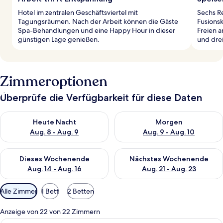
Hotel im zentralen Geschäftsviertel mit
Sechs R
Tagungsräumen. Nach der Arbeit können die Gäste
Fusions
Spa-Behandlungen und eine Happy Hour in dieser
Freien a
günstigen Lage genießen.
und dre
Zimmeroptionen
Überprüfe die Verfügbarkeit für diese Daten
Überprüfe die Verfügbarkeit für heute Nacht, Aug. 8 - Aug. 9.
Überprüfe die Verfügbarkeit f
Heute Nacht
Morgen
Aug. 8 - Aug. 9
Aug. 9 - Aug. 10
Überprüfe die Verfügbarkeit für dieses Wochenende, Aug. 14 -
Überprüfe die Verfügbarkeit f
Dieses Wochenende
Nächstes Wochenende
Aug. 14 - Aug. 16
Aug. 21 - Aug. 23
Verfügbare
Alle Zimmer
1 Bett
2 Betten
Filter
für
Anzeige von 22 von 22 Zimmern
Zimmer
Ein modernes Hotelzimmer mit einem 