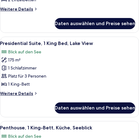
Seeblick
Weitere
Weitere Details
anzeigen
Details
für
Daten auswählen und Preise sehen
Executive-
Zimmer,
2 Einzelbetten,
Alle
Ein modernes Hotelzimmer mit einem gr
14
Kühlschrank,
Presidential Suite, 1 King Bed, Lake View
Fotos
Seeblick
Blick auf den See
für
175 m²
Presidential
Suite,
1 Schlafzimmer
1
Platz für 3 Personen
King
1 King-Bett
Bed,
Weitere
Weitere Details
Lake
Details
View
für
Daten auswählen und Preise sehen
Presidential
anzeigen
Suite,
1
Alle
Ein großzügiger Wohnbereich mit eine
19
King
Penthouse, 1 King-Bett, Küche, Seeblick
Fotos
Bed,
Blick auf den See
Lake
für