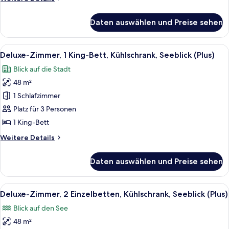
anzeigen
Details
für
Daten auswählen und Preise sehen
Deluxe-
Zimmer,
2 Einzelbetten,
Alle
Ein modernes Hotelzimmer mit einem gr
9
Kühlschrank,
Deluxe-Zimmer, 1 King-Bett, Kühlschrank, Seeblick (Plus)
Fotos
Stadtblick
Blick auf die Stadt
für
48 m²
Deluxe-
Zimmer,
1 Schlafzimmer
1 King-
Platz für 3 Personen
Bett,
1 King-Bett
Kühlschrank,
Weitere
Weitere Details
Seeblick
Details
(Plus)
für
Daten auswählen und Preise sehen
Deluxe-
anzeigen
Zimmer,
1 King-
Alle
Ein Hotelzimmer mit zwei Betten, eine
9
Bett,
Deluxe-Zimmer, 2 Einzelbetten, Kühlschrank, Seeblick (Plus)
Fotos
Kühlschrank,
Blick auf den See
Seeblick
für
(Plus)
48 m²
Deluxe-