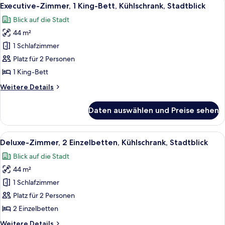
Alle
8
Executive-Zimmer, 1 King-Bett, Kühlschrank, Stadtblick
Fotos
Blick auf die Stadt
für
44 m²
Executive-
Zimmer,
1 Schlafzimmer
1 King-
Platz für 2 Personen
Bett,
1 King-Bett
Kühlschrank,
Weitere
Weitere Details
Stadtblick
Details
anzeigen
für
Daten auswählen und Preise sehen
Executive-
Zimmer,
1 King-
Alle
Ein Hotelzimmer mit zwei Betten, eine
8
Bett,
Deluxe-Zimmer, 2 Einzelbetten, Kühlschrank, Stadtblick
Fotos
Kühlschrank,
Blick auf die Stadt
Stadtblick
für
44 m²
Deluxe-
Zimmer,
1 Schlafzimmer
2 Einzelbetten,
Platz für 2 Personen
Kühlschrank,
2 Einzelbetten
Stadtblick
Weitere
Weitere Details