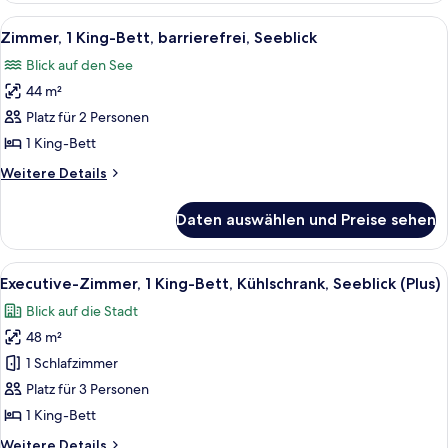
Betten,
Alle
Ein modernes Hotelzimmer mit einem gr
9
Kühlschrank,
Zimmer, 1 King-Bett, barrierefrei, Seeblick
Fotos
Stadtblick
Blick auf den See
(Deluxe)
für
44 m²
Zimmer,
1 King-
Platz für 2 Personen
Bett,
1 King-Bett
barrierefrei,
Weitere
Weitere Details
Seeblick
Details
anzeigen
für
Daten auswählen und Preise sehen
Zimmer,
1 King-
Bett,
Alle
Ein modernes Hotelzimmer mit einem gr
9
barrierefrei,
Executive-Zimmer, 1 King-Bett, Kühlschrank, Seeblick (Plus)
Fotos
Seeblick
Blick auf die Stadt
für
48 m²
Executive-
Zimmer,
1 Schlafzimmer
1 King-
Platz für 3 Personen
Bett,
1 King-Bett
Kühlschrank,
Weitere
Weitere Details