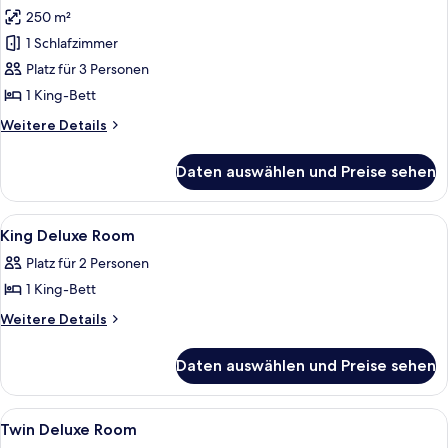
View
250 m²
Penthouse,
1 King-
1 Schlafzimmer
Bett,
Platz für 3 Personen
Küche,
1 King-Bett
Seeblick
Weitere
Weitere Details
anzeigen
Details
für
Daten auswählen und Preise sehen
Penthouse,
1 King-
Bett,
Alle
Allergikerbettwaren, Minibar, Zimmers
6
Küche,
King Deluxe Room
Fotos
Seeblick
Platz für 2 Personen
für
1 King-Bett
King
Deluxe
Weitere
Weitere Details
Details
Room
für
anzeigen
Daten auswählen und Preise sehen
King
Deluxe
Room
Alle
Badezimmer | Badewanne und Dusche
3
Twin Deluxe Room
Fotos