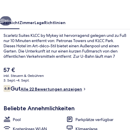
Mykey
rück
Weiter
85+
Übersicht
Zimmer
Lage
Richtlinien
Scarletz Suites KLCC by Mykey ist hervorragend gelegen und zu Fuß
nur 10 Minuten entfernt von: Petronas Towers und KLCC Park.
Dieses Hotel im Art-déco-Stil bietet einen Außenpool und einen
Garten. Die Unterkunft ist nur einen kurzen Fußmarsch von den
öffentlichen Verkehrsmitteln entfernt: Zur U-Bahn läuft man 7
Minuten (LRT-Station) bzw. 12 Minuten (LRT-Station).
Der
57 €
aktuelle
inkl. Steuern & Gebühren
Preis
3. Sept.–4. Sept.
Außenpool
beträgt
Bewertungen
Gut
6,8
Alle 22 Bewertungen anzeigen
57 €.
6,8 von 10.
Beliebte Annehmlichkeiten
Pool
Parkplätze verfügbar
Kostenloses WLAN
Klimaanlage