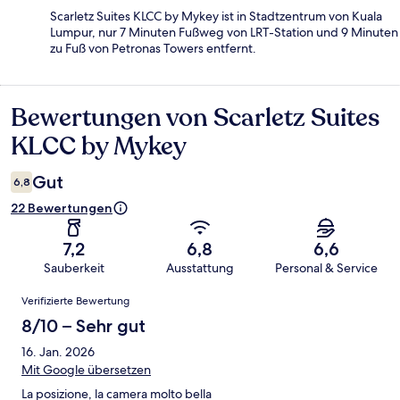
Scarletz Suites KLCC by Mykey ist in Stadtzentrum von Kuala
Lumpur, nur 7 Minuten Fußweg von LRT-Station und 9 Minuten
zu Fuß von Petronas Towers entfernt.
Bewertungen von Scarletz Suites
Bewertungen
KLCC by Mykey
Gut
6,8
22 Bewertungen
7,2
6,8
6,6
Sauberkeit
Ausstattung
Personal & Service
Bewertungen
Verifizierte Bewertung
8/10 – Sehr gut
16. Jan. 2026
Mit Google übersetzen
La posizione, la camera molto bella