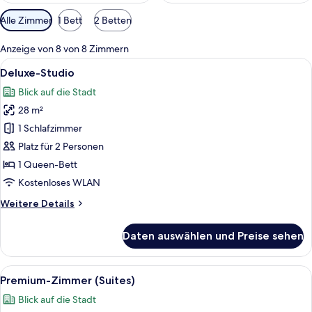
Verfügbare
Alle Zimmer
1 Bett
2 Betten
Filter
für
Anzeige von 8 von 8 Zimmern
Zimmer
Alle
Ein modernes Hotelzimmer mit Backste
18
Deluxe-Studio
Fotos
Blick auf die Stadt
für
28 m²
Deluxe-
Studio
1 Schlafzimmer
anzeigen
Platz für 2 Personen
1 Queen-Bett
Kostenloses WLAN
Weitere
Weitere Details
Details
für
Daten auswählen und Preise sehen
Deluxe-
Studio
Alle
Ein Hotelzimmer mit einem großen Bet
30
Premium-Zimmer (Suites)
Fotos
Blick auf die Stadt
für