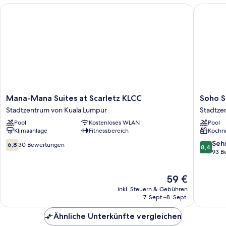
Queen
Mana-Mana Suites at Scarletz KLCC
Soho Sui
Beds
Mana-
Soho
Mana-Mana Suites at Scarletz KLCC
Soho S
Mana
Suites
Stadtzentrum von Kuala Lumpur
Stadtze
Suites
KLCC
Pool
Kostenloses WLAN
Pool
at
By
Klimaanlage
Fitnessbereich
Kochn
Scarletz
Rest
KLCC
Kuala
6.8
8.4
Seh
6,8
30 Bewertungen
8,4
Stadtzentrum
Lumpur
von
von
93 B
von
Stadtze
10,
10,
Kuala
von
30
Sehr
Der
59 €
Lumpur
Kuala
Bewertungen
gut,
Preis
Lumpur
93
inkl. Steuern & Gebühren
beträgt
Bewert
7. Sept.–8. Sept.
59 €
Ähnliche Unterkünfte vergleichen