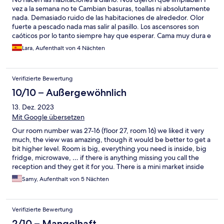
vez a la semana no te Cambian basuras, toallas ni absolutamente
nada. Demasiado ruido de las habitaciones de alrededor. Olor
fuerte a pescado nada mas salir al pasillo. Los ascensores son
caóticos por lo tanto siempre hay que esperar. Cama muy dura e
incómoda y para rematar hay una mezquita cerca y a las 6 de la
Lara, Aufenthalt von 4 Nächten
mañana es la primera llamada al rezo así que si quieres descansar
mejor busca otra opción.
Verifizierte Bewertung
10/10 – Außergewöhnlich
13. Dez. 2023
Mit Google übersetzen
Our room number was 27-16 (floor 27, room 16) we liked it very
much, the view was amazing, though it would be better to get a
bit higher level. Room is big, everything you need is inside, big
fridge, microwave, … if there is anything missing you call the
reception and they get it for you. There is a mini market inside
the hotel next to the lobby, which we got most of our needs
Samy, Aufenthalt von 5 Nächten
(water, snacks, juices, icecream, etc.. ) that was a plus really. The
only downside is that sometimes you have to wait for the
elevator to come, 48 floor building with only 4 elevators is not
Verifizierte Bewertung
enough for all the people wanting to go up. That is the only
downside for me. Other than that, I recommend this place, and
2/10 – Mangelhaft