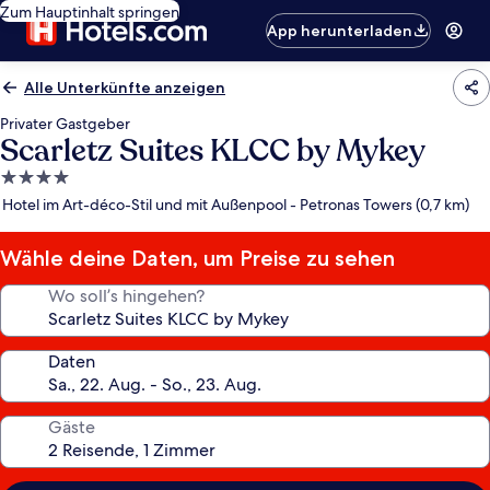
Zum Hauptinhalt springen
App herunterladen
Alle Unterkünfte anzeigen
Privater Gastgeber
Scarletz Suites KLCC by Mykey
4.0-
Sterne-
Hotel im Art-déco-Stil und mit Außenpool - Petronas Towers (0,7 km)
Unterkunft
Wähle deine Daten, um Preise zu sehen
Wo soll’s hingehen?
Daten
Gäste