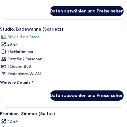
Details
für
Daten auswählen und Preise sehen
Junior-
Zimmer
(Suites)
Alle
Ein modernes Hotelzimmer mit Backste
20
Studio, Badewanne (Scarletz)
Fotos
Blick auf die Stadt
für
28 m²
Studio,
Badewanne
1 Schlafzimmer
(Scarletz)
Platz für 2 Personen
anzeigen
1 Queen-Bett
Kostenloses WLAN
Weitere
Weitere Details
Details
für
Daten auswählen und Preise sehen
Studio,
Badewanne
(Scarletz)
Alle
Ein Hotelzimmer mit einem großen Bet
19
Premium-Zimmer (Suites)
Fotos
42 m²
für