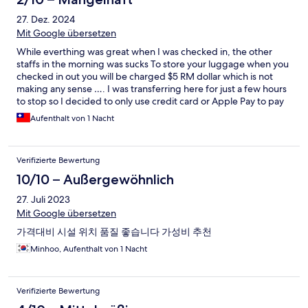
I would come here again.
27. Dez. 2024
Mit Google übersetzen
While everthing was great when I was checked in, the other
staffs in the morning was sucks To store your luggage when you
checked in out you will be charged $5 RM dollar which is not
making any sense …. I was transferring here for just a few hours
to stop so I decided to only use credit card or Apple Pay to pay
easier . I asked the staffs that I can only pay by credit card as I
Aufenthalt von 1 Nacht
paid the same deposit in exactly here at the lobby but she
doesn’t understand what I meant and still helped to take my
luggage kept. So I supposed she understood as I explained that
Verifizierte Bewertung
I can only pay by card and she said I can pay when I were back.
When I got back here to take my luggage - a guy ( he said he is
10/10 – Außergewöhnlich
the manager here) said I must pay by cash and I explained again
27. Juli 2023
that I was just transferring here without any Malaysia dollar but
US dollar and credit card . He said NO and also said why you
Mit Google übersetzen
don’t exchange money -That’s my business actually not his
가격대비 시설 위치 품질 좋습니다 가성비 추천
business …… also i explained that I can pay by cash in US dollar
which is the only I have . Then I give him $10 UD dollar and he
Minhoo, Aufenthalt von 1 Nacht
just took it without any changes . I would not recommend to any
tourists or people who transfer here. I paid $ 10 dollars to just
keep my luggage for a hour and that service is not included to
Verifizierte Bewertung
the rate of my room.