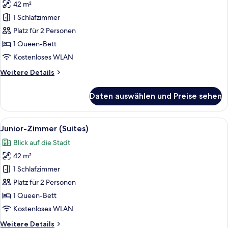
42 m²
Premium-
Zimmer
1 Schlafzimmer
(Suites)
Platz für 2 Personen
anzeigen
1 Queen-Bett
Kostenloses WLAN
Weitere
Weitere Details
Details
für
Daten auswählen und Preise sehen
Premium-
Zimmer
(Suites)
Alle
Ein modernes Hotelzimmer mit einem g
27
Junior-Zimmer (Suites)
Fotos
Blick auf die Stadt
für
42 m²
Junior-
Zimmer
1 Schlafzimmer
(Suites)
Platz für 2 Personen
anzeigen
1 Queen-Bett
Kostenloses WLAN
Weitere
Weitere Details