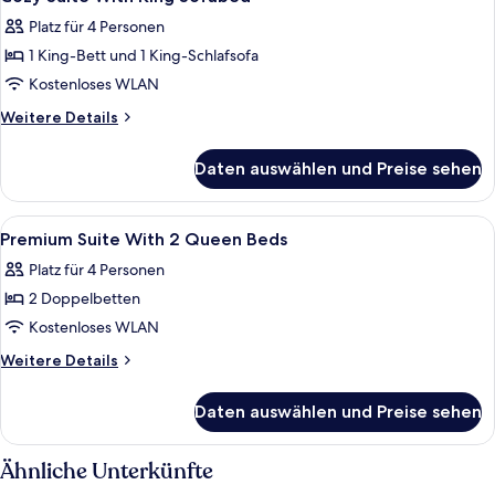
Fotos
Platz für 4 Personen
für
1 King-Bett und 1 King-Schlafsofa
Cozy
Suite
Kostenloses WLAN
With
Weitere
Weitere Details
King
Details
für
Sofabed
Daten auswählen und Preise sehen
Cozy
anzeigen
Suite
With
Alle
Ein Hotelzimmer mit zwei Betten, eine
10
King
Premium Suite With 2 Queen Beds
Fotos
Sofabed
Platz für 4 Personen
für
2 Doppelbetten
Premium
Suite
Kostenloses WLAN
With
Weitere
Weitere Details
2
Details
für
Queen
Daten auswählen und Preise sehen
Premium
Beds
Suite
anzeigen
With
Ähnliche Unterkünfte
2