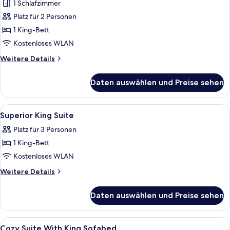
1 Schlafzimmer
Premium-
Zimmer
Platz für 2 Personen
(Suites)
1 King-Bett
anzeigen
Kostenloses WLAN
Weitere
Weitere Details
Details
für
Daten auswählen und Preise sehen
Premium-
Zimmer
(Suites)
Alle
Eigene Küche | Mikrowelle, Wasserkoc
10
Superior King Suite
Fotos
Platz für 3 Personen
für
1 King-Bett
Superior
King
Kostenloses WLAN
Suite
Weitere
Weitere Details
anzeigen
Details
für
Daten auswählen und Preise sehen
Superior
King
Suite
Alle
Hochwertige Bettwaren, Schreibtisch,
14
Cozy Suite With King Sofabed