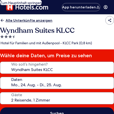
Zum Hauptinhalt springen
App herunterladen
Alle Unterkünfte anzeigen
Wyndham Suites KLCC
3.5-
Sterne-
Hotel für Familien und mit Außenpool - KLCC Park (0,8 km)
Unterkunft
Wähle deine Daten, um Preise zu sehen
Wo soll’s hingehen?
Daten
Gäste
Suchen