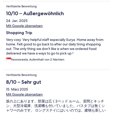
Verifizierte Bewertung
10/10 – Außergewöhnlich
24. Jan. 2025
Mit Google übersetzen
Shopping Trip
Very cosy. Very helpful staff especially Surya. Home away from
home. Felt good to go back to after our daily tiring shopping
out. The only thing we don't like is when we ordered food
delivered we have a ways to go to pick up !
Noorsweeta, Aufenthalt von 2 Nächten
Verifizierte Bewertung
8/10 – Sehr gut
15. März 2025
Mit Google übersetzen
坂の上にあります。部屋は広く2ベッド ルーム、居間とキッチ
ン、大型冷蔵庫、洗濯機も付いていました。バスタブは無くシ
ャワーのみです。 ロングステイにはいいのでは。建物も新しい