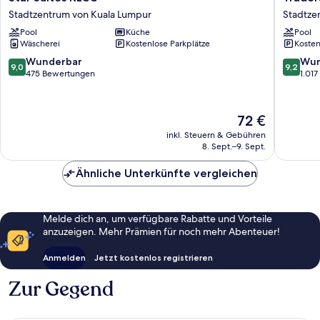
Suites
Hotel
Stadtzentrum von Kuala Lumpur
Stadtze
KLCC
Kuala
Pool
Küche
Pool
Stadtzentrum
Lumpur
Wäscherei
Kostenlose Parkplätze
Kosten
von
Stadtze
Kuala
von
9.0
9.2
Wunderbar
Wun
9,0
9,2
Lumpur
Kuala
von
von
475 Bewertungen
1.01
Lumpur
10,
10,
Wunderbar,
Wunder
475
1.017
Der
72 €
Bewertungen
Bewert
Preis
inkl. Steuern & Gebühren
beträgt
8. Sept.–9. Sept.
72 €
Ähnliche Unterkünfte vergleichen
Melde dich an, um verfügbare Rabatte und Vorteile
anzuzeigen. Mehr Prämien für noch mehr Abenteuer!
Anmelden
Jetzt kostenlos registrieren
Zur Gegend