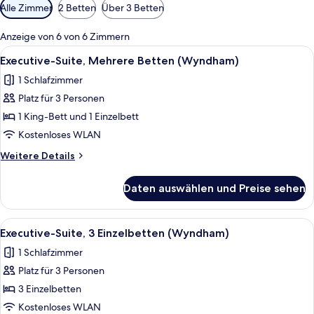
Verfügbare
Alle Zimmer
2 Betten
Über 3 Betten
Filter
für
Anzeige von 6 von 6 Zimmern
Zimmer
Alle
Ein ordentlich bezogenes Bett mit wei
6
Executive-Suite, Mehrere Betten (Wyndham)
Fotos
1 Schlafzimmer
für
Platz für 3 Personen
Executive-
Suite,
1 King-Bett und 1 Einzelbett
Mehrere
Kostenloses WLAN
Betten
Weitere
Weitere Details
(Wyndham)
Details
anzeigen
für
Daten auswählen und Preise sehen
Executive-
Suite,
Mehrere
Alle
Ein Hotelzimmer mit zwei Betten, eine
6
Betten
Executive-Suite, 3 Einzelbetten (Wyndham)
Fotos
(Wyndham)
1 Schlafzimmer
für
Platz für 3 Personen
Executive-
Suite,
3 Einzelbetten
3 Einzelbetten
Kostenloses WLAN