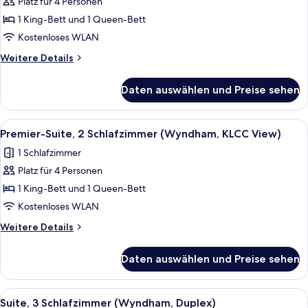
Platz für 4 Personen
Premier-
View)
Suite,
1 King-Bett und 1 Queen-Bett
2 Schlafzimmer
Kostenloses WLAN
(Wyndham)
Weitere
Weitere Details
anzeigen
Details
für
Daten auswählen und Preise sehen
Premier-
Suite,
2 Schlafzimmer
Alle
Ein modernes Schlafzimmer mit einem
6
(Wyndham)
Premier-Suite, 2 Schlafzimmer (Wyndham, KLCC View)
Fotos
1 Schlafzimmer
für
Platz für 4 Personen
Premier-
Suite,
1 King-Bett und 1 Queen-Bett
2 Schlafzimmer
Kostenloses WLAN
(Wyndham,
Weitere
Weitere Details
KLCC
Details
View)
für
Daten auswählen und Preise sehen
Premier-
anzeigen
Suite,
2 Schlafzimmer
Alle
Ein modernes Hotelzimmer mit einem g
26
(Wyndham,
Suite, 3 Schlafzimmer (Wyndham, Duplex)