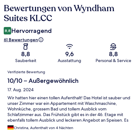
Bewertungen von Wyndham
Bewertungen
Suites KLCC
Hervorragend
8,8
61 Bewertungen
8,8
9,6
8,8
Sauberkeit
Ausstattung
Personal & Service
Bewertungen
Verifizierte Bewertung
10/10 – Außergewöhnlich
17. Aug. 2024
Wir hatten hier einen tollen Aufenthalt! Das Hotel ist sauber und
unser Zimmer war ein Appartement mit Waschmaschine,
Wohnküche, grossem Bad und tollem Ausblick vom
Schlafzimmer aus. Das Frühstück gibt es in der 46. Etage mit
ebenfalls tollem Ausblick und leckeren Angebot an Speisen. Es
war sauber, das Personal war super und den Pool haben wir
Christina, Aufenthalt von 4 Nächten
ebenfalls jeden Tag genutzt. Die Lage ist so super zentral direkt
neben dem KLCC-Park und den Petronas Towers. Und der Preis