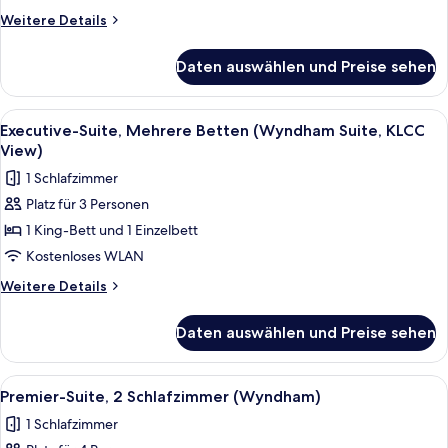
(Wyndham)
Weitere
Weitere Details
anzeigen
Details
für
Daten auswählen und Preise sehen
Executive-
Suite,
3 Einzelbetten
Alle
Ein modernes Hotelzimmer mit einem g
6
(Wyndham)
Executive-Suite, Mehrere Betten (Wyndham Suite, KLCC
Fotos
View)
für
1 Schlafzimmer
Executive-
Platz für 3 Personen
Suite,
1 King-Bett und 1 Einzelbett
Mehrere
Betten
Kostenloses WLAN
(Wyndham
Weitere
Weitere Details
Suite,
Details
für
KLCC
Daten auswählen und Preise sehen
Executive-
View)
Suite,
anzeigen
Mehrere
Alle
Ein modernes Schlafzimmer mit einem
7
Betten
Premier-Suite, 2 Schlafzimmer (Wyndham)
Fotos
(Wyndham
1 Schlafzimmer
Suite,
für
KLCC