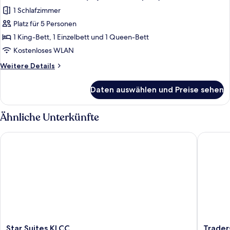
Fotos
KLCC
1 Schlafzimmer
View)
für
Platz für 5 Personen
Suite,
3 Schlafzimmer
1 King-Bett, 1 Einzelbett und 1 Queen-Bett
(Wyndham,
Kostenloses WLAN
Duplex)
Weitere
Weitere Details
anzeigen
Details
für
Daten auswählen und Preise sehen
Suite,
3 Schlafzimmer
(Wyndham,
Ähnliche Unterkünfte
Duplex)
Star Suites KLCC
Traders 
Star
Traders
Star Suites KLCC
Trader