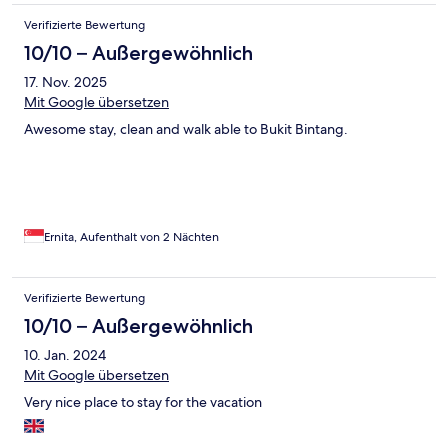
ist unschlagbar. Also absolute Empfehlung. Die Baustellen
Verifizierte Bewertung
nebenan haben uns nicht gestört auch optisch nicht.
10/10 – Außergewöhnlich
17. Nov. 2025
Mit Google übersetzen
Awesome stay, clean and walk able to Bukit Bintang.
Ernita, Aufenthalt von 2 Nächten
Verifizierte Bewertung
10/10 – Außergewöhnlich
10. Jan. 2024
Mit Google übersetzen
Very nice place to stay for the vacation