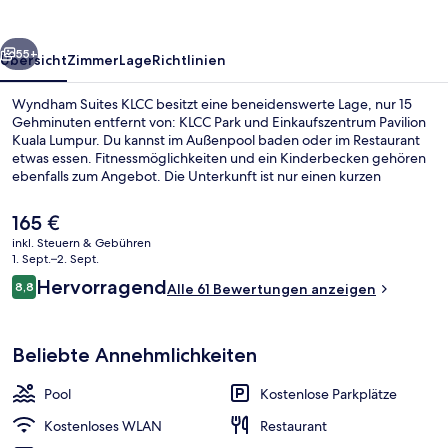
rück
Weiter
55+
Übersicht
Zimmer
Lage
Richtlinien
Wyndham Suites KLCC besitzt eine beneidenswerte Lage, nur 15
Gehminuten entfernt von: KLCC Park und Einkaufszentrum Pavilion
Kuala Lumpur. Du kannst im Außenpool baden oder im Restaurant
etwas essen. Fitnessmöglichkeiten und ein Kinderbecken gehören
ebenfalls zum Angebot. Die Unterkunft ist nur einen kurzen
Fußmarsch von den öffentlichen Verkehrsmitteln entfernt: Zur U-
Bahn läuft man 12 Minuten (MRT-Station Persiaran KLCC) bzw. 12
Der
165 €
Minuten (MRT-Station Conlay).
aktuelle
inkl. Steuern & Gebühren
Preis
1. Sept.–2. Sept.
Lobby
beträgt
Bewertungen
Hervorragend
8,8
Alle 61 Bewertungen anzeigen
165 €.
8,8 von 10.
Beliebte Annehmlichkeiten
Pool
Kostenlose Parkplätze
Kostenloses WLAN
Restaurant