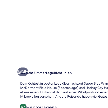
Lindsay
Olive
Tree
35+
Übersicht
Zimmer
Lage
Richtlinien
Du möchtest in bester Lage übernachten? Super 8 by Wynd
McDermont Field House (Sportanlage) und Lindsay City Ha
etwas essen. Du kannst dich auf einen Whirlpool und eine
Mikrowellen versehen. Andere Reisende haben viel Gutes ü
Bewertungen
Hervorragend
8,6