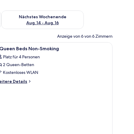
es Wochenende, Aug. 7 - Aug. 9.
Überprüfe die Verfügbarkeit für nächstes Wochenende, Aug. 1
Nächstes Wochenende
Aug. 14 - Aug. 16
Anzeige von 6 von 6 Zimmern
le
Ein Hotelzimmer mit zwei Betten, einem Nach
7
 Queen Beds Non-Smoking
otos
Platz für 4 Personen
ür
2 Queen-Betten
ueen
Kostenloses WLAN
eds
itere
itere Details
on-
tails
r
moking
nzeigen
ueen
ds
on-
oking