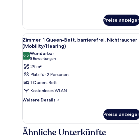
Preise anzeige
Alle
Ein Hotelzimmer mit einem Bet
2
Zimmer, 1 Queen-Bett, barrierefrei, Nichtraucher
Fotos
(Mobility/Hearing)
für
Wunderbar
9,2
Zimmer,
9,2 von 10
(5
5 Bewertungen
1
Bewertungen)
29 m²
Queen-
Platz für 2 Personen
Bett,
1 Queen-Bett
barrierefrei,
Kostenloses WLAN
Nichtraucher
Weitere
(Mobility/Hearing)
Weitere Details
Details
anzeigen
für
Preise anzeige
Zimmer,
1
Queen-
Ähnliche Unterkünfte
Bett,
barrierefrei,