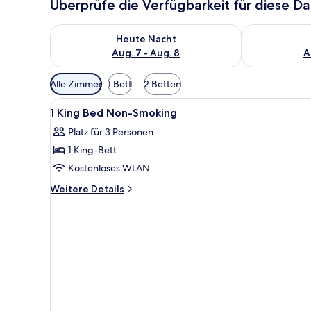
Überprüfe die Verfügbarkeit für diese D
Überprüfe die Verfügbarkeit für heute Nacht, Aug. 7
Überprüfe die
Heute Nacht
Aug. 7 - Aug. 8
A
Verfügbare
Alle Zimmer
1 Bett
2 Betten
Filter
Alle
Ein Hotelzimmer mit Bett, Schr
für
7
1 King Bed Non-Smoking
Fotos
Zimmer
Platz für 3 Personen
für
1 King-Bett
1
King
Kostenloses WLAN
Bed
Weitere
Weitere Details
Non-
Details
für
Smoking
1
anzeigen
King
Bed
Non-
Smoking