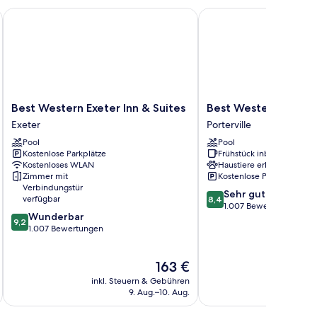
Best Western Exeter Inn & Suites
Best Western Portervill
Best
Best
Best Western Exeter Inn & Suites
Best Western Porterv
Western
Western
Exeter
Porterville
Exeter
Porterville
Pool
Pool
Inn
Inn
Kostenlose Parkplätze
Frühstück inbegriffen
&
Porterville
Kostenloses WLAN
Haustiere erlaubt
Suites
Zimmer mit
Kostenlose Parkplätze
Exeter
Verbindungstür
8.4
Sehr gut
verfügbar
8,4
von
1.007 Bewertungen
9.2
Wunderbar
10,
9,2
von
1.007 Bewertungen
Sehr
10,
gut,
Wunderbar,
1.007
Der
163 €
1.007
Bewertungen
Preis
Bewertungen
inkl. Steuern & Gebühren
inkl. S
beträgt
9. Aug.–10. Aug.
163 €