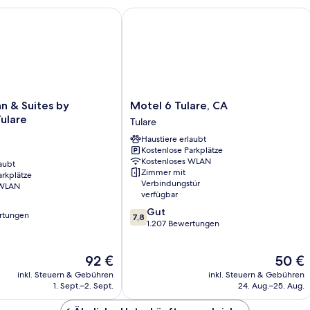
 & Suites by Wyndham Tulare
Motel 6 Tulare, CA
Motel
nn & Suites by
Motel 6 Tulare, CA
6
ulare
Tulare
Tulare,
Haustiere erlaubt
CA
Kostenlose Parkplätze
Tulare
Kostenloses WLAN
aubt
Zimmer mit
arkplätze
Verbindungstür
 WLAN
verfügbar
7.8
Gut
rtungen
7,8
von
1.207 Bewertungen
10,
Gut,
Der
Der
92 €
50 €
1.207
Preis
Preis
Bewertungen
inkl. Steuern & Gebühren
inkl. Steuern & Gebühren
beträgt
beträgt
1. Sept.–2. Sept.
24. Aug.–25. Aug.
92 €
50 €