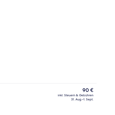
 der Unterkunft
Standardzimmer, 2 Queen-Betten | Bü
Der
90 €
aktuelle
inkl. Steuern & Gebühren
Preis
31. Aug.–1. Sept.
Außenbereich
beträgt
90 €.