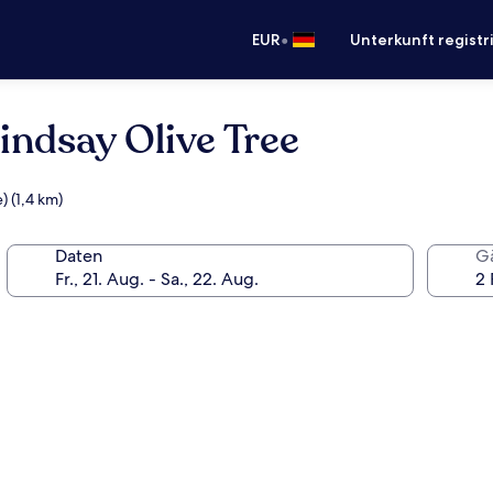
•
EUR
Unterkunft registr
ndsay Olive Tree
 (1,4 km)
Daten
G