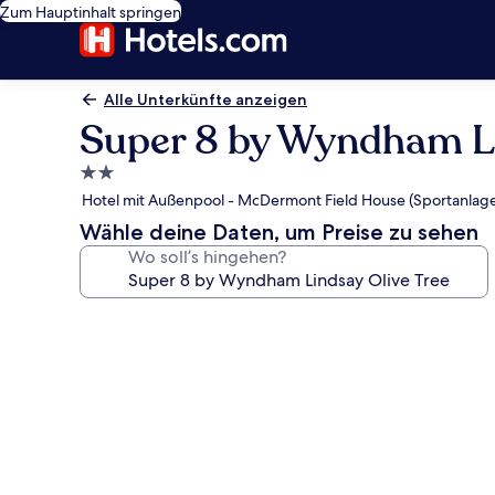
Zum Hauptinhalt springen
Alle Unterkünfte anzeigen
Super 8 by Wyndham Li
2.0-
Sterne-
Hotel mit Außenpool - McDermont Field House (Sportanlage)
Unterkunft
Wähle deine Daten, um Preise zu sehen
Wo soll’s hingehen?
Fotogalerie
von
Super
8
by
Wyndham