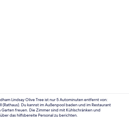
Ausstattung
ham Lindsay Olive Tree ist nur 5 Autominuten entfernt von:
ll (Rathaus). Du kannst im Außenpool baden und im Restaurant
n Garten freuen. Die Zimmer sind mit Kühlschränken und
Lobby
ber das hilfsbereite Personal zu berichten.