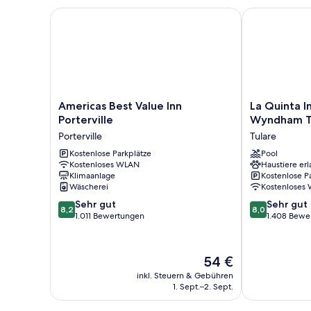
Nichtraucher
Americas Best Value Inn Porterville
La Quinta Inn
(Mobility/Hearing)
Americas
La
Americas Best Value Inn
La Quinta I
Best
Quinta
Porterville
Wyndham T
Value
Inn
Porterville
Tulare
Inn
&
Porterville
Kostenlose Parkplätze
Suites
Pool
Kostenloses WLAN
Haustiere erl
Porterville
by
Klimaanlage
Kostenlose P
Wyndham
Wäscherei
Kostenloses
Tulare
8.2
8.0
Sehr gut
Tulare
Sehr gut
8,2
8,0
von
von
1.011 Bewertungen
1.408 Bewe
10,
10,
Sehr
Sehr
gut,
gut,
Der
54 €
1.011
1.408
Preis
inkl. Steuern & Gebühren
Bewertungen
Bewertungen
beträgt
1. Sept.–2. Sept.
54 €