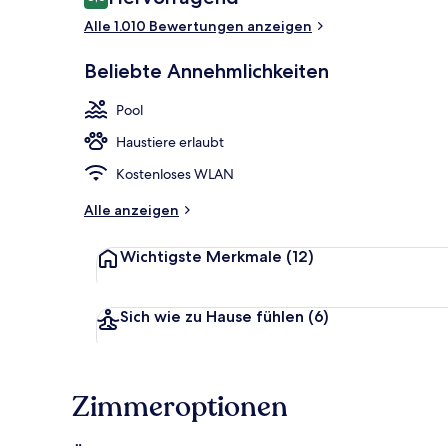
8,6 von 10.
Alle 1.010 Bewertungen anzeigen
Außenpool, 
Beliebte Annehmlichkeiten
Pool
Haustiere erlaubt
Kostenloses WLAN
Alle anzeigen
Wichtigste Merkmale
(12)
Sich wie zu Hause fühlen
(6)
Zimmeroptionen