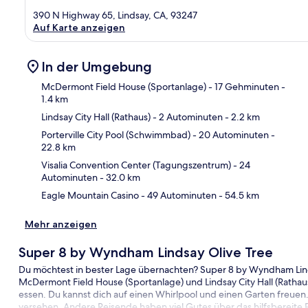
390 N Highway 65, Lindsay, CA, 93247
Auf Karte anzeigen
In der Umgebung
McDermont Field House (Sportanlage)
- 17 Gehminuten
-
1.4 km
Lindsay City Hall (Rathaus)
- 2 Autominuten
- 2.2 km
Kar
Porterville City Pool (Schwimmbad)
- 20 Autominuten
-
22.8 km
Visalia Convention Center (Tagungszentrum)
- 24
Autominuten
- 32.0 km
Eagle Mountain Casino
- 49 Autominuten
- 54.5 km
Mehr anzeigen
Super 8 by Wyndham Lindsay Olive Tree
Du möchtest in bester Lage übernachten? Super 8 by Wyndham Linds
McDermont Field House (Sportanlage) und Lindsay City Hall (Ratha
essen. Du kannst dich auf einen Whirlpool und einen Garten freue
versehen. Andere Reisende haben viel Gutes über das hilfsbereite P