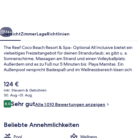
Beach
Resort
&
rück
Weiter
Spa-
74+
Übersicht
Zimmer
Lage
Richtlinien
Optional
The Reef Coco Beach Resort & Spa- Optional All Inclusive bietet ein
All
vielseitiges Freizeitangebot für deinen Strandurlaub; es gibt u. a.
Sonnenschirme, Massagen am Strand und einen Volleyballplatz.
Inclusive
Außerdem sind es zu Fuß nur 5 Minuten bis: Playa Mamitas. Ein
Außenpool verspricht Badespaß und im Wellnessbereich lösen sich
deine Alltagssorgen in Luft auf: angeboten werden Tiefengewebe-
Massagen, Reflexologie sowie Maniküre und Pediküre. Samurai -
Der
124 €
premium only ist auf japanische Küche spezialisiert und eines von
aktuelle
inkl. Steuern & Gebühren
insgesamt 5 Restaurants und 5 Bars/Lounges. Zu den weiteren
Preis
30. Aug.–31. Aug.
Highlights gehören Jachthafen vor Ort, ein kostenloser Kinderclub
Außenpool, Sonnenschirme, Liegestüh
beträgt
Bewertungen
und eine Strandbar. Das hilfsbereite Personal und die Lage in
Sehr gut
8,0
Alle 1.010 Bewertungen anzeigen
124 €.
8,0 von 10.
Strandnähe erhalten tolle Bewertungen von anderen Reisenden.
Beliebte Annehmlichkeiten
Pool
Wellness