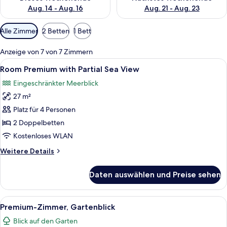
Aug. 14 - Aug. 16
Aug. 21 - Aug. 23
Verfügbare
Alle Zimmer
2 Betten
1 Bett
Filter
für
Anzeige von 7 von 7 Zimmern
Zimmer
Alle
Zimmersafe, Verdunkelungsvorhänge, 
7
Room Premium with Partial Sea View
Fotos
Eingeschränkter Meerblick
für
27 m²
Room
Premium
Platz für 4 Personen
with
2 Doppelbetten
Partial
Kostenloses WLAN
Sea
Weitere
Weitere Details
View
Details
anzeigen
für
Daten auswählen und Preise sehen
Room
Premium
with
Alle
Ein modernes Restaurant mit Meerblick
11
Partial
Premium-Zimmer, Gartenblick
Fotos
Sea
Blick auf den Garten
View
für