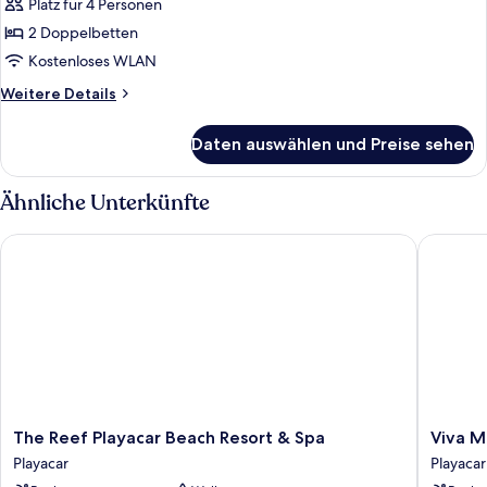
Platz für 4 Personen
Room
Superior
2 Doppelbetten
with
Kostenloses WLAN
Pool
Weitere
Weitere Details
View
Details
anzeigen
für
Daten auswählen und Preise sehen
Room
Superior
with
Ähnliche Unterkünfte
Pool
View
The Reef Playacar Beach Resort & Spa
Viva May
The
Viva
The Reef Playacar Beach Resort & Spa
Viva M
Reef
Maya
Playacar
Playacar
Playacar
by