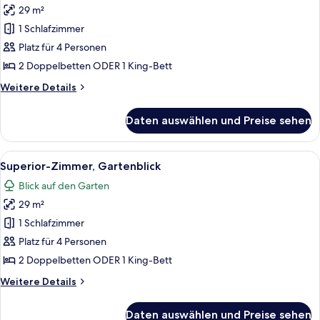
29 m²
Premium-
Zimmer,
1 Schlafzimmer
Gartenblick
Platz für 4 Personen
anzeigen
2 Doppelbetten ODER 1 King-Bett
Weitere
Weitere Details
Details
für
Daten auswählen und Preise sehen
Premium-
Zimmer,
Gartenblick
Alle
Ein Hotelzimmer mit zwei Betten, einem
8
Superior-Zimmer, Gartenblick
Fotos
Blick auf den Garten
für
29 m²
Superior-
Zimmer,
1 Schlafzimmer
Gartenblick
Platz für 4 Personen
anzeigen
2 Doppelbetten ODER 1 King-Bett
Weitere
Weitere Details
Details
für
Daten auswählen und Preise sehen
Superior-