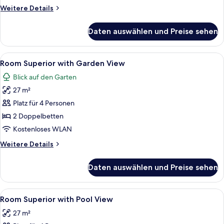
anzeigen
Weitere
Weitere Details
Details
für
Daten auswählen und Preise sehen
Premium-
Zimmer,
eingeschränkter
Alle
Zimmersafe, Verdunkelungsvorhänge, 
4
Meerblick
Room Superior with Garden View
Fotos
Blick auf den Garten
für
27 m²
Room
Superior
Platz für 4 Personen
with
2 Doppelbetten
Garden
Kostenloses WLAN
View
Weitere
Weitere Details
anzeigen
Details
für
Daten auswählen und Preise sehen
Room
Superior
with
Alle
Zimmersafe, Verdunkelungsvorhänge, 
4
Garden
Room Superior with Pool View
Fotos
View
27 m²
für