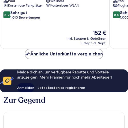
Pool
Wellness
Pool
Beach
Wyndha
Kostenlose Parkplätze
Kostenloses WLAN
Flugha
Resort
A
&
Tradema
8.2
8.0
Sehr gut
Seh
8,2
8,0
Spa
Resort
von
von
1.010 Bewertungen
1.00
Playacar
Playacar
10,
10,
Sehr
Sehr
Der
152 €
gut,
gut,
Preis
1.010
1.005
inkl. Steuern & Gebühren
beträgt
Bewertungen
Bewert
1. Sept.–2. Sept.
152 €
Ähnliche Unterkünfte vergleichen
Melde dich an, um verfügbare Rabatte und Vorteile
anzuzeigen. Mehr Prämien für noch mehr Abenteuer!
Anmelden
Jetzt kostenlos registrieren
Zur Gegend