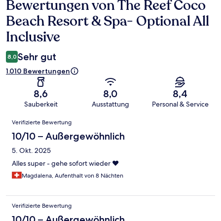
Bewertungen von The Reef Coco
Bewertungen
Beach Resort & Spa- Optional All
Inclusive
Sehr gut
8,0
1.010 Bewertungen
8,6
8,0
8,4
Sauberkeit
Ausstattung
Personal & Service
Bewertungen
Verifizierte Bewertung
10/10 – Außergewöhnlich
5. Okt. 2025
Alles super - gehe sofort wieder ❤️
Magdalena, Aufenthalt von 8 Nächten
Verifizierte Bewertung
10/10 – Außergewöhnlich