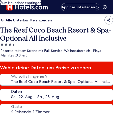
Zum Hauptinhalt springen
App herunterladen
Alle Unterkünfte anzeigen
The Reef Coco Beach Resort & Spa-
Optional All Inclusive
3.5-
Sterne-
Resort direkt am Strand mit Full-Service-Wellnessbereich - Playa
Unterkunft
Mamitas (0,3 km)
Wähle deine Daten, um Preise zu sehen
Wo soll’s hingehen?
Daten
Gäste