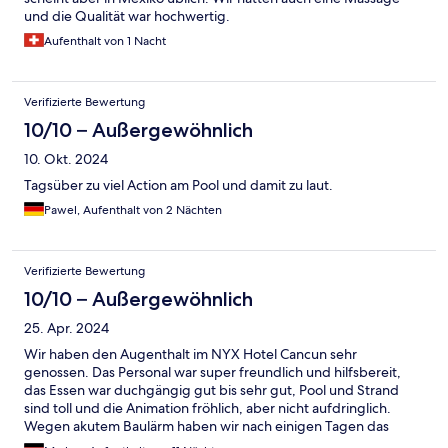
und die Qualität war hochwertig.
Aufenthalt von 1 Nacht
Verifizierte Bewertung
10/10 – Außergewöhnlich
10. Okt. 2024
Tagsüber zu viel Action am Pool und damit zu laut.
Pawel, Aufenthalt von 2 Nächten
Verifizierte Bewertung
10/10 – Außergewöhnlich
25. Apr. 2024
Wir haben den Augenthalt im NYX Hotel Cancun sehr
genossen. Das Personal war super freundlich und hilfsbereit,
das Essen war duchgängig gut bis sehr gut, Pool und Strand
sind toll und die Animation fröhlich, aber nicht aufdringlich.
Wegen akutem Baulärm haben wir nach einigen Tagen das
Zimmer getauscht, für einige Euro extra ab es dann ein tolles