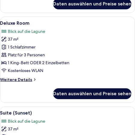
für
Daten auswählen und Preise sehen
Superior-
Suite
Alle
Ein Hotelzimmer mit zwei Betten, eine
5
Deluxe Room
Fotos
Blick auf die Lagune
für
37 m²
Deluxe
Room
1 Schlafzimmer
anzeigen
Platz für 3 Personen
1 King-Bett ODER 2 Einzelbetten
Kostenloses WLAN
Weitere
Weitere Details
Details
für
Daten auswählen und Preise sehen
Deluxe
Room
Alle
Ein Hotelzimmer mit Bett, Schreibtisc
7
Suite (Sunset)
Fotos
Blick auf die Lagune
für
37 m²
Suite