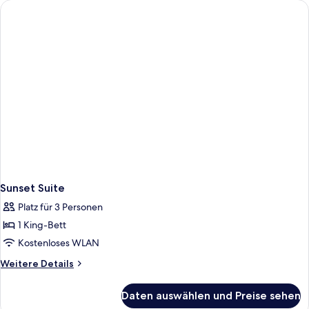
Sunset Suite
Platz für 3 Personen
1 King-Bett
Kostenloses WLAN
Weitere
Weitere Details
Details
für
Daten auswählen und Preise sehen
Sunset