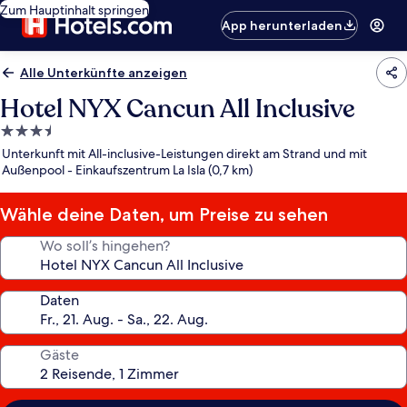
Zum Hauptinhalt springen
App herunterladen
Alle Unterkünfte anzeigen
Hotel NYX Cancun All Inclusive
3.5-
Sterne-
Unterkunft mit All-inclusive-Leistungen direkt am Strand und mit
Unterkunft
Außenpool - Einkaufszentrum La Isla (0,7 km)
Wähle deine Daten, um Preise zu sehen
Wo soll’s hingehen?
Daten
Gäste