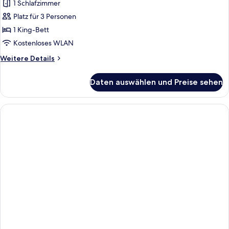
(Sunset)
1 Schlafzimmer
anzeigen
Platz für 3 Personen
1 King-Bett
Kostenloses WLAN
Weitere
Weitere Details
Details
für
Daten auswählen und Preise sehen
Suite
(Sunset)