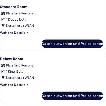
Standard Room
Platz für 2 Personen
1 Doppelbett
Kostenloses WLAN
Weitere
Weitere Details
Details
für
Daten auswählen und Preise sehen
Standard
Room
Alle
Minibar, Zimmersafe, Verdunkelungsv
2
Deluxe Room
Fotos
Platz für 3 Personen
für
1 King-Bett
Deluxe
Room
Kostenloses WLAN
anzeigen
Weitere
Weitere Details
Details
für
Daten auswählen und Preise sehen
Deluxe
Room