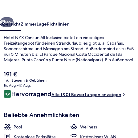
Inclusive
rück
Weiter
145+
Übersicht
Zimmer
Lage
Richtlinien
Hotel NYX Cancun All Inclusive bietet ein vielseitiges
Freizeitangebot für deinen Strandurlaub; es gibt u. a. Cabañas,
Sonnenschirme und Massagen am Strand. Außerdem sind es zu Fuß
nur 5 Minuten bis: El Parque Nacional Costa Occidental de Isla
Mujeres, Punta Cancún y Punta Nizuc (Nationalpark). Ein Außenpool
sorgt für Badespaß, während Körper und Geist mit Tiefengewebe-
Massagen, Gesichtsbehandlungen und Aromatherapie verwöhnt
Der
191 €
werden. Deck, eins von 4 Restaurants, serviert internationale Küche
aktuelle
inkl. Steuern & Gebühren
und ist zum Mittagessen geöffnet. Als weitere Highlights bietet
Preis
16. Aug.–17. Aug.
diese Unterkunft mit All-inclusive-Leistungen 2 Bars/Lounges, eine
Am Strand, weißer Sandstrand, Cabañ
beträgt
Bewertungen
Poolbar und einen Fitnessbereich. Anderen Reisenden gefallen das
Hervorragend
8,6
Alle 1.901 Bewertungen anzeigen
191 €.
8,6 von 10.
hilfsbereite Personal und die Lage in Strandnähe sehr gut.
Beliebte Annehmlichkeiten
Pool
Wellness
Kostenlose Parkplätze
Kostenloses WLAN