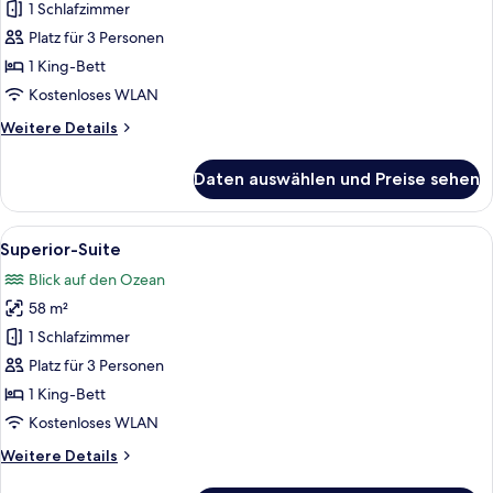
Room
1 Schlafzimmer
anzeigen
Platz für 3 Personen
1 King-Bett
Kostenloses WLAN
Weitere
Weitere Details
Details
für
Daten auswählen und Preise sehen
Junior
Room
Alle
Ein Schlafzimmer mit einem großen Be
9
Superior-Suite
Fotos
Blick auf den Ozean
für
58 m²
Superior-
Suite
1 Schlafzimmer
anzeigen
Platz für 3 Personen
1 King-Bett
Kostenloses WLAN
Weitere
Weitere Details
Details