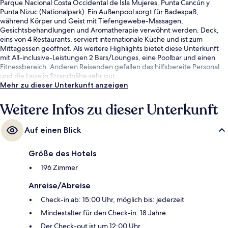
Parque Nacional Costa Occidental de Isla Mujeres, Punta Cancún y
Punta Nizuc (Nationalpark). Ein Außenpool sorgt für Badespaß,
während Körper und Geist mit Tiefengewebe-Massagen,
Gesichtsbehandlungen und Aromatherapie verwöhnt werden. Deck,
eins von 4 Restaurants, serviert internationale Küche und ist zum
Mittagessen geöffnet. Als weitere Highlights bietet diese Unterkunft
mit All-inclusive-Leistungen 2 Bars/Lounges, eine Poolbar und einen
Fitnessbereich. Anderen Reisenden gefallen das hilfsbereite Personal
und die Lage in Strandnähe sehr gut.
Mehr zu dieser Unterkunft anzeigen
Weitere Infos zu dieser Unterkunft
Auf einen Blick
Größe des Hotels
196 Zimmer
Anreise/Abreise
Check-in ab: 15:00 Uhr, möglich bis: jederzeit
Mindestalter für den Check-in: 18 Jahre
Der Check-out ist um 12:00 Uhr