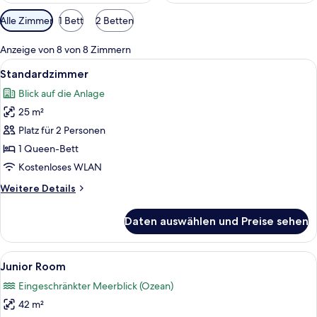
Verfügbare
Alle Zimmer
1 Bett
2 Betten
Filter
für
Anzeige von 8 von 8 Zimmern
Zimmer
Alle
Ein Hotelzimmer mit einem Bett, eine
5
Standardzimmer
Fotos
Blick auf die Anlage
für
25 m²
Standardzimmer
anzeigen
Platz für 2 Personen
1 Queen-Bett
Kostenloses WLAN
Weitere
Weitere Details
Details
für
Daten auswählen und Preise sehen
Standardzimmer
Alle
Ein Hotelzimmer mit einem Bett, einem
7
Junior Room
Fotos
Eingeschränkter Meerblick (Ozean)
für
42 m²
Junior