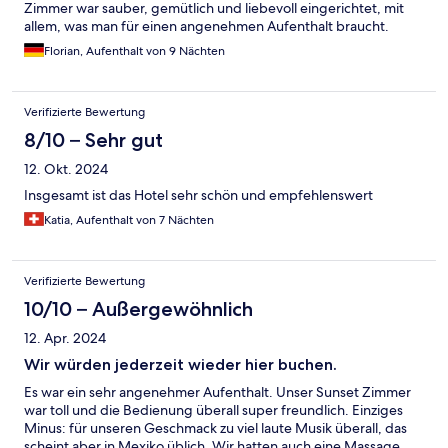
Zimmer war sauber, gemütlich und liebevoll eingerichtet, mit
allem, was man für einen angenehmen Aufenthalt braucht.
Besonders gut hat mir das Frühstück gefallen – frische
Florian, Aufenthalt von 9 Nächten
Produkte, große Auswahl und ein sehr schöner Frühstücksraum.
Verifizierte Bewertung
8/10 – Sehr gut
12. Okt. 2024
Insgesamt ist das Hotel sehr schön und empfehlenswert
Katia, Aufenthalt von 7 Nächten
Verifizierte Bewertung
10/10 – Außergewöhnlich
12. Apr. 2024
Wir würden jederzeit wieder hier buchen.
Es war ein sehr angenehmer Aufenthalt. Unser Sunset Zimmer
war toll und die Bedienung überall super freundlich. Einziges
Minus: für unseren Geschmack zu viel laute Musik überall, das
scheint aber in Mexiko üblich. Wir hatten auch eine Massage