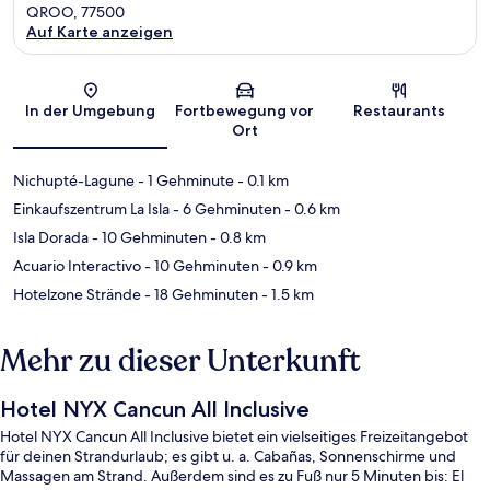
QROO, 77500
Auf Karte anzeigen
Karte
In der Umgebung
Fortbewegung vor
Restaurants
Ort
Nichupté-Lagune
- 1 Gehminute
- 0.1 km
Einkaufszentrum La Isla
- 6 Gehminuten
- 0.6 km
Isla Dorada
- 10 Gehminuten
- 0.8 km
Acuario Interactivo
- 10 Gehminuten
- 0.9 km
Hotelzone Strände
- 18 Gehminuten
- 1.5 km
Mehr zu dieser Unterkunft
Hotel NYX Cancun All Inclusive
Hotel NYX Cancun All Inclusive bietet ein vielseitiges Freizeitangebot
für deinen Strandurlaub; es gibt u. a. Cabañas, Sonnenschirme und
Massagen am Strand. Außerdem sind es zu Fuß nur 5 Minuten bis: El