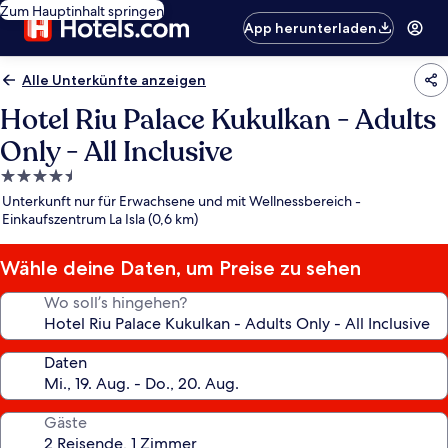
Zum Hauptinhalt springen
App herunterladen
Alle Unterkünfte anzeigen
Hotel Riu Palace Kukulkan - Adults
Only - All Inclusive
4.5-
Sterne-
Unterkunft nur für Erwachsene und mit Wellnessbereich -
Unterkunft
Einkaufszentrum La Isla (0,6 km)
Wähle deine Daten, um Preise zu sehen
Wo soll’s hingehen?
Daten
Gäste