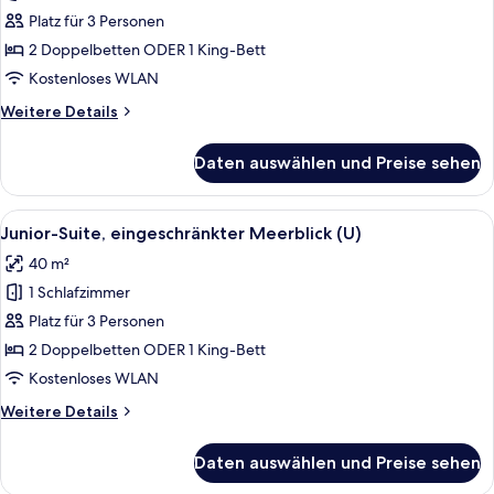
Suite
Platz für 3 Personen
(U)
2 Doppelbetten ODER 1 King-Bett
anzeigen
Kostenloses WLAN
Weitere
Weitere Details
Details
für
Daten auswählen und Preise sehen
Junior-
Suite
(U)
Alle
Ein Hotelzimmer mit zwei Betten, ein
7
Junior-Suite, eingeschränkter Meerblick (U)
Fotos
40 m²
für
1 Schlafzimmer
Junior-
Suite,
Platz für 3 Personen
eingeschränkter
2 Doppelbetten ODER 1 King-Bett
Meerblick
Kostenloses WLAN
(U)
Weitere
Weitere Details
anzeigen
Details
für
Daten auswählen und Preise sehen
Junior-
Suite,