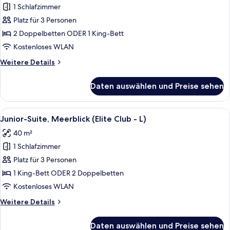
1 Schlafzimmer
Junior-
Suite,
Platz für 3 Personen
Meerblick
2 Doppelbetten ODER 1 King-Bett
(L)
Kostenloses WLAN
anzeigen
Weitere
Weitere Details
Details
für
Daten auswählen und Preise sehen
Junior-
Suite,
Meerblick
Alle
Eine Person gießt ein Getränk in ein G
9
(L)
Junior-Suite, Meerblick (Elite Club - L)
Fotos
40 m²
für
1 Schlafzimmer
Junior-
Suite,
Platz für 3 Personen
Meerblick
1 King-Bett ODER 2 Doppelbetten
(Elite
Kostenloses WLAN
Club
Weitere
Weitere Details
-
Details
L)
für
Daten auswählen und Preise sehen
Junior-