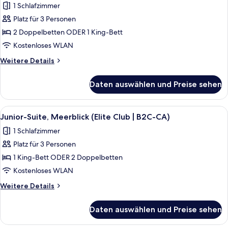
1 Schlafzimmer
CA)
für
Platz für 3 Personen
Junior-
Suite,
2 Doppelbetten ODER 1 King-Bett
Meerblick
Kostenloses WLAN
(B2C-
Weitere
Weitere Details
CA)
Details
anzeigen
für
Daten auswählen und Preise sehen
Junior-
Suite,
Meerblick
Alle
Eine Person gießt ein Getränk in ein G
9
(B2C-
Junior-Suite, Meerblick (Elite Club | B2C-CA)
Fotos
CA)
1 Schlafzimmer
für
Platz für 3 Personen
Junior-
Suite,
1 King-Bett ODER 2 Doppelbetten
Meerblick
Kostenloses WLAN
(Elite
Weitere
Weitere Details
Club
Details
|
für
Daten auswählen und Preise sehen
Junior-
B2C-
Suite,