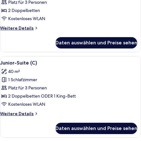
Platz für 3 Personen
Junior-
Suite,
2 Doppelbetten
eingeschränkter
Kostenloses WLAN
Meerblick
Weitere
Weitere Details
(B2C-
Details
US)
für
Daten auswählen und Preise sehen
Junior-
anzeigen
Suite,
eingeschränkter
Alle
Ein modernes Hotelzimmer mit einer g
6
Meerblick
Junior-Suite (C)
Fotos
(B2C-
40 m²
US)
für
1 Schlafzimmer
Junior-
Suite
Platz für 3 Personen
(C)
2 Doppelbetten ODER 1 King-Bett
anzeigen
Kostenloses WLAN
Weitere
Weitere Details
Details
für
Daten auswählen und Preise sehen
Junior-
Suite