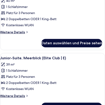
40 m²
für
1 Schlafzimmer
Junior-
Suite,
Platz für 3 Personen
Meerblick
2 Doppelbetten ODER 1 King-Bett
(E)
Kostenloses WLAN
anzeigen
Weitere
Weitere Details
Details
für
Daten auswählen und Preise sehen
Junior-
Suite,
Meerblick
Alle
Eine Person gießt ein Getränk in ein G
9
(E)
Junior-Suite, Meerblick (Elite Club | E)
Fotos
39 m²
für
1 Schlafzimmer
Junior-
Suite,
Platz für 3 Personen
Meerblick
2 Doppelbetten ODER 1 King-Bett
(Elite
Kostenloses WLAN
Club
Weitere
Weitere Details
|
Details
E)
für