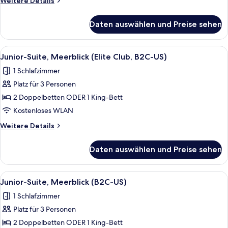
Weitere Details
Club,
Details
B2C-
für
Daten auswählen und Preise sehen
Junior-
US)
Suite,
anzeigen
Meerseite
Alle
Eine Person gießt ein Getränk in ein G
9
(Elite
Junior-Suite, Meerblick (Elite Club, B2C-US)
Fotos
Club,
1 Schlafzimmer
B2C-
für
US)
Platz für 3 Personen
Junior-
Suite,
2 Doppelbetten ODER 1 King-Bett
Meerblick
Kostenloses WLAN
(Elite
Weitere
Weitere Details
Club,
Details
B2C-
für
Daten auswählen und Preise sehen
Junior-
US)
Suite,
anzeigen
Meerblick
Alle
Ein modernes Hotelzimmer mit einem g
6
(Elite
Junior-Suite, Meerblick (B2C-US)
Fotos
Club,
1 Schlafzimmer
B2C-
für
US)
Platz für 3 Personen
Junior-
Suite,
2 Doppelbetten ODER 1 King-Bett