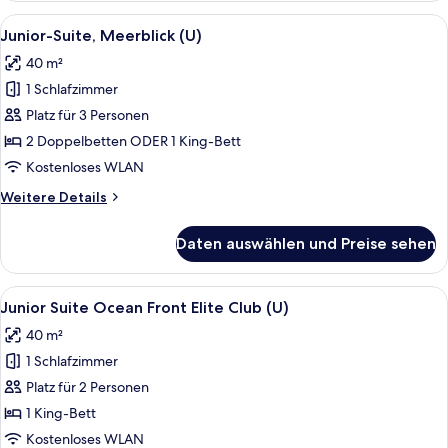
eingeschränkter
Alle
Ein modernes Hotelzimmer mit einem g
6
Meerblick
Junior-Suite, Meerblick (U)
Fotos
(U)
40 m²
für
1 Schlafzimmer
Junior-
Suite,
Platz für 3 Personen
Meerblick
2 Doppelbetten ODER 1 King-Bett
(U)
Kostenloses WLAN
anzeigen
Weitere
Weitere Details
Details
für
Daten auswählen und Preise sehen
Junior-
Suite,
Meerblick
Alle
Ein Bett mit gemustertem Überwurf, z
10
(U)
Junior Suite Ocean Front Elite Club (U)
Fotos
40 m²
für
1 Schlafzimmer
Junior
Suite
Platz für 2 Personen
Ocean
1 King-Bett
Front
Kostenloses WLAN