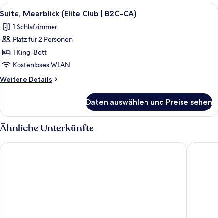
CA)
Meerblick
Alle
Ein modernes Hotelzimmer mit einer C
anzeigen
15
(Elite
Suite, Meerblick (Elite Club | B2C-CA)
Fotos
Club
1 Schlafzimmer
|
für
B2C-
Platz für 2 Personen
Suite,
CA)
Meerblick
1 King-Bett
(Elite
Kostenloses WLAN
Club
Weitere
Weitere Details
|
Details
B2C-
für
Daten auswählen und Preise sehen
Suite,
CA)
Meerblick
anzeigen
(Elite
Ähnliche Unterkünfte
Club
|
Hotel Riu Palace Las Americas - Adults Only- All Inclusive
Secrets T
B2C-
CA)