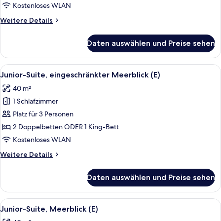
anzeigen
Kostenloses WLAN
Weitere
Weitere Details
Details
für
Daten auswählen und Preise sehen
Junior-
Suite
(E)
Alle
Ein Hotelzimmer mit zwei Betten, ein
7
Junior-Suite, eingeschränkter Meerblick (E)
Fotos
40 m²
für
1 Schlafzimmer
Junior-
Suite,
Platz für 3 Personen
eingeschränkter
2 Doppelbetten ODER 1 King-Bett
Meerblick
Kostenloses WLAN
(E)
Weitere
Weitere Details
anzeigen
Details
für
Daten auswählen und Preise sehen
Junior-
Suite,
eingeschränkter
Alle
Ein modernes Hotelzimmer mit einem g
6
Meerblick
Junior-Suite, Meerblick (E)
Fotos
(E)