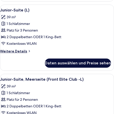
(Elite
Alle
Ein modernes Hotelzimmer mit einer g
6
Club
Junior-Suite (L)
Fotos
|
39 m²
C)
für
1 Schlafzimmer
Junior-
Suite
Platz für 3 Personen
(L)
2 Doppelbetten ODER 1 King-Bett
anzeigen
Kostenloses WLAN
Weitere
Weitere Details
Details
für
Daten auswählen und Preise sehen
Junior-
Suite
(L)
Alle
Ein modernes Hotelzimmer mit einem B
10
Junior-Suite, Meerseite (Front Elite Club -L)
Fotos
39 m²
für
1 Schlafzimmer
Junior-
Suite,
Platz für 2 Personen
Meerseite
2 Doppelbetten ODER 1 King-Bett
(Front
Kostenloses WLAN