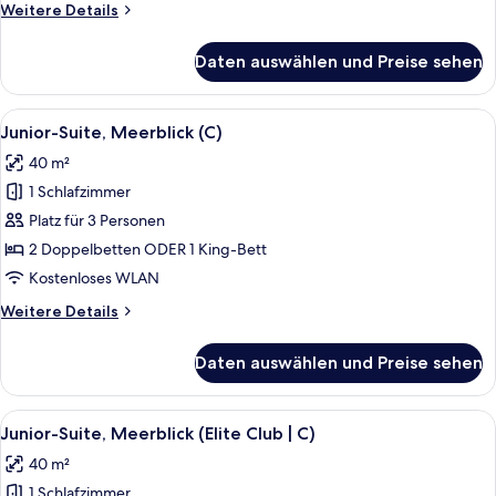
Weitere
Weitere Details
anzeigen
Details
für
Daten auswählen und Preise sehen
Junior-
Suite,
eingeschränkter
Alle
Ein modernes Hotelzimmer mit einem g
6
Meerblick
Junior-Suite, Meerblick (C)
Fotos
(C)
40 m²
für
1 Schlafzimmer
Junior-
Suite,
Platz für 3 Personen
Meerblick
2 Doppelbetten ODER 1 King-Bett
(C)
Kostenloses WLAN
anzeigen
Weitere
Weitere Details
Details
für
Daten auswählen und Preise sehen
Junior-
Suite,
Meerblick
Alle
Eine Person gießt ein Getränk in ein G
9
(C)
Junior-Suite, Meerblick (Elite Club | C)
Fotos
40 m²
für
1 Schlafzimmer