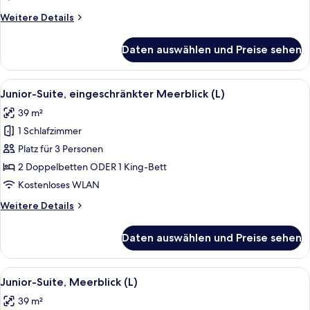
Elite
Weitere
Weitere Details
Club
Details
-
für
Daten auswählen und Preise sehen
Junior-
L)
Suite,
anzeigen
Meerseite
Alle
Ein Hotelzimmer mit zwei Betten, ein
7
(Front
Junior-Suite, eingeschränkter Meerblick (L)
Fotos
Elite
39 m²
Club
für
-
1 Schlafzimmer
Junior-
L)
Suite,
Platz für 3 Personen
eingeschränkter
2 Doppelbetten ODER 1 King-Bett
Meerblick
Kostenloses WLAN
(L)
Weitere
Weitere Details
anzeigen
Details
für
Daten auswählen und Preise sehen
Junior-
Suite,
eingeschränkter
Alle
Ein modernes Hotelzimmer mit einem g
6
Meerblick
Junior-Suite, Meerblick (L)
Fotos
(L)
39 m²
für