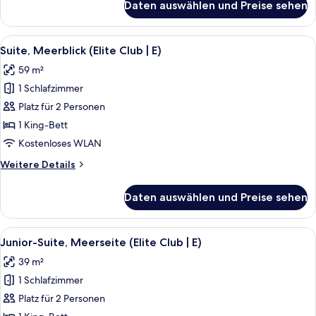
Daten auswählen und Preise sehen
Junior-
anzeigen
Suite,
Meerblick
Alle
Ein Hotelzimmer mit einem großen Bett
15
(Elite
Suite, Meerblick (Elite Club | E)
Fotos
Club
59 m²
|
für
E)
1 Schlafzimmer
Suite,
Meerblick
Platz für 2 Personen
(Elite
1 King-Bett
Club
Kostenloses WLAN
|
Weitere
Weitere Details
E)
Details
anzeigen
für
Daten auswählen und Preise sehen
Suite,
Meerblick
(Elite
Alle
Ein Bett mit gemustertem Überwurf, z
10
Club
Junior-Suite, Meerseite (Elite Club | E)
Fotos
|
39 m²
E)
für
1 Schlafzimmer
Junior-
Suite,
Platz für 2 Personen
Meerseite