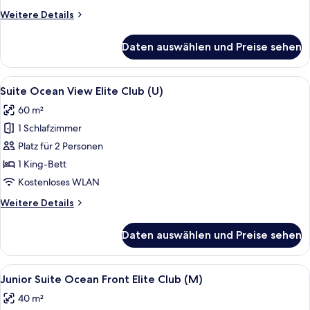
Elite
Weitere
Weitere Details
Club
Details
(U)
für
Daten auswählen und Preise sehen
Junior
anzeigen
Suite
Ocean
Alle
Ein Hotelzimmer mit einem großen Bett
15
Front
Suite Ocean View Elite Club (U)
Fotos
Elite
60 m²
Club
für
(U)
1 Schlafzimmer
Suite
Ocean
Platz für 2 Personen
View
1 King-Bett
Elite
Kostenloses WLAN
Club
Weitere
Weitere Details
(U)
Details
anzeigen
für
Daten auswählen und Preise sehen
Suite
Ocean
View
Alle
Ein Bett mit gemustertem Überwurf, z
10
Elite
Junior Suite Ocean Front Elite Club (M)
Fotos
Club
40 m²
(U)
für