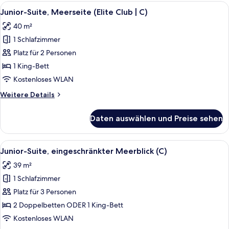
(C)
Alle
Ein Bett mit gemustertem Überwurf, z
10
Junior-Suite, Meerseite (Elite Club | C)
Fotos
40 m²
für
1 Schlafzimmer
Junior-
Suite,
Platz für 2 Personen
Meerseite
1 King-Bett
(Elite
Kostenloses WLAN
Club
Weitere
Weitere Details
|
Details
C)
für
Daten auswählen und Preise sehen
Junior-
anzeigen
Suite,
Meerseite
Alle
Ein Hotelzimmer mit zwei Betten, ein
7
(Elite
Junior-Suite, eingeschränkter Meerblick (C)
Fotos
Club
39 m²
|
für
C)
1 Schlafzimmer
Junior-
Suite,
Platz für 3 Personen
eingeschränkter
2 Doppelbetten ODER 1 King-Bett
Meerblick
Kostenloses WLAN
(C)