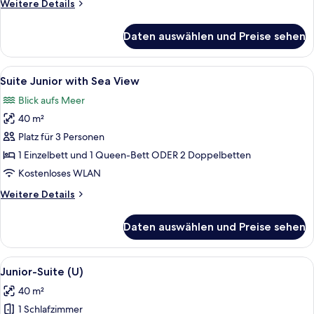
Weitere
Weitere Details
View
Details
anzeigen
für
Daten auswählen und Preise sehen
Suite
Junior
with
Alle
Minibar, Zimmersafe, Schreibtisch, V
7
Partial
Suite Junior with Sea View
Fotos
Sea
Blick aufs Meer
View
für
40 m²
Suite
Junior
Platz für 3 Personen
with
1 Einzelbett und 1 Queen-Bett ODER 2 Doppelbetten
Sea
Kostenloses WLAN
View
Weitere
Weitere Details
anzeigen
Details
für
Daten auswählen und Preise sehen
Suite
Junior
with
Alle
Ein modernes Hotelzimmer mit einer g
6
Sea
Junior-Suite (U)
Fotos
View
40 m²
für
1 Schlafzimmer
Junior-