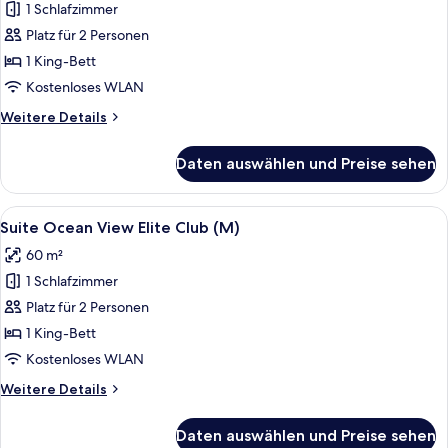
1 Schlafzimmer
Junior
Suite
Platz für 2 Personen
Ocean
1 King-Bett
Front
Kostenloses WLAN
Elite
Weitere
Weitere Details
Club
Details
(M)
für
Daten auswählen und Preise sehen
Junior
anzeigen
Suite
Ocean
Alle
Ein Hotelzimmer mit einem großen Bett
15
Front
Suite Ocean View Elite Club (M)
Fotos
Elite
60 m²
Club
für
(M)
1 Schlafzimmer
Suite
Ocean
Platz für 2 Personen
View
1 King-Bett
Elite
Kostenloses WLAN
Club
Weitere
Weitere Details
(M)
Details
anzeigen
für
Daten auswählen und Preise sehen
Suite