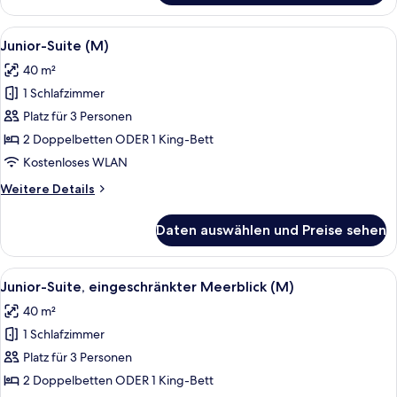
Ocean
View
Alle
Ein modernes Hotelzimmer mit einer g
6
Elite
Junior-Suite (M)
Fotos
Club
40 m²
(M)
für
1 Schlafzimmer
Junior-
Suite
Platz für 3 Personen
(M)
2 Doppelbetten ODER 1 King-Bett
anzeigen
Kostenloses WLAN
Weitere
Weitere Details
Details
für
Daten auswählen und Preise sehen
Junior-
Suite
(M)
Alle
Ein Hotelzimmer mit zwei Betten, ein
7
Junior-Suite, eingeschränkter Meerblick (M)
Fotos
40 m²
für
1 Schlafzimmer
Junior-
Suite,
Platz für 3 Personen
eingeschränkter
2 Doppelbetten ODER 1 King-Bett