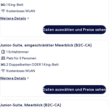
für
1 King-Bett
Junior-
Suite,
Kostenloses WLAN
Meerseite
Weitere
Weitere Details
(Elite
Details
für
Club
Daten auswählen und Preise sehen
Junior-
|
Suite,
B2C-
Meerseite
Alle
Ein Hotelzimmer mit zwei Betten, ein
7
CA)
(Elite
Junior-Suite, eingeschränkter Meerblick (B2C-CA)
Fotos
Club
anzeigen
1 Schlafzimmer
|
für
B2C-
Platz für 3 Personen
Junior-
CA)
Suite,
2 Doppelbetten ODER 1 King-Bett
eingeschränkter
Kostenloses WLAN
Meerblick
Weitere
Weitere Details
(B2C-
Details
CA)
für
Daten auswählen und Preise sehen
Junior-
anzeigen
Suite,
eingeschränkter
Alle
Ein modernes Hotelzimmer mit einem g
6
Meerblick
Junior-Suite, Meerblick (B2C-CA)
Fotos
(B2C-