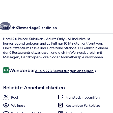
Kukulkan
-
Adults
rück
Weiter
Only
135+
Übersicht
Zimmer
Lage
Richtlinien
-
Hotel Riu Palace Kukulkan - Adults Only - All Inclusive ist
All
hervorragend gelegen und zu Fuß nur 10 Minuten entfernt von:
Einkaufszentrum La Isla und Hotelzone Strände. Du kannst in einem
Inclusive
der 6 Restaurants etwas essen und dich im Wellnessbereich mit
Massagen, Ganzkörperwickeln oder Aromatherapie verwöhnen
lassen. Als weitere Highlights bietet diese Unterkunft im luxuriösen
Stil einen Fitnessbereich, eine Snackbar und 4 Außenpools.
Bewertungen
Wunderbar
Anderen Reisenden gefallen der Pool und das hilfsbereite Personal
9,2
Alle 5.273 Bewertungen anzeigen
9,2 von 10.
sehr gut.
4 Außenpools, Sonnenschirme, Lieges
Beliebte Annehmlichkeiten
Pool
Frühstück inbegriffen
Wellness
Kostenlose Parkplätze