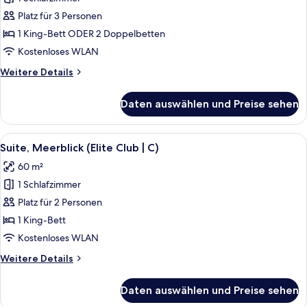
Junior-
Suite,
Platz für 3 Personen
Meerblick
1 King-Bett ODER 2 Doppelbetten
(Elite
Kostenloses WLAN
Club
Weitere
Weitere Details
|
Details
C)
für
Daten auswählen und Preise sehen
Junior-
anzeigen
Suite,
Meerblick
Alle
Ein Hotelzimmer mit einem großen Bett
15
(Elite
Suite, Meerblick (Elite Club | C)
Fotos
Club
60 m²
|
für
C)
1 Schlafzimmer
Suite,
Meerblick
Platz für 2 Personen
(Elite
1 King-Bett
Club
Kostenloses WLAN
|
Weitere
Weitere Details
C)
Details
anzeigen
für
Daten auswählen und Preise sehen
Suite,
Meerblick