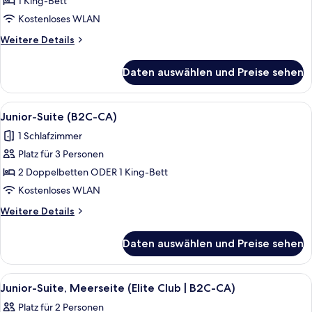
1 King-Bett
(Elite
Kostenloses WLAN
Club
Weitere
Weitere Details
|
Details
E)
für
Daten auswählen und Preise sehen
Junior-
anzeigen
Suite,
Meerseite
Alle
Ein modernes Hotelzimmer mit einer g
6
(Elite
Junior-Suite (B2C-CA)
Fotos
Club
1 Schlafzimmer
|
für
E)
Platz für 3 Personen
Junior-
Suite
2 Doppelbetten ODER 1 King-Bett
(B2C-
Kostenloses WLAN
CA)
Weitere
Weitere Details
anzeigen
Details
für
Daten auswählen und Preise sehen
Junior-
Suite
(B2C-
Alle
Ein Bett mit gemustertem Überwurf, z
10
CA)
Junior-Suite, Meerseite (Elite Club | B2C-CA)
Fotos
Platz für 2 Personen