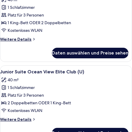
für
1 Schlafzimmer
Junior
Suite
Platz für 3 Personen
Ocean
1 King-Bett ODER 2 Doppelbetten
View
Kostenloses WLAN
Elite
Weitere
Weitere Details
Club
Details
(M)
für
Daten auswählen und Preise sehen
Junior
anzeigen
Suite
Ocean
Alle
Eine Person gießt ein Getränk in ein G
9
View
Junior Suite Ocean View Elite Club (U)
Fotos
Elite
40 m²
Club
für
(M)
1 Schlafzimmer
Junior
Suite
Platz für 3 Personen
Ocean
2 Doppelbetten ODER 1 King-Bett
View
Kostenloses WLAN
Elite
Weitere
Weitere Details
Club
Details
(U)
für