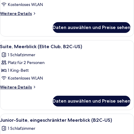
Meerblick
Kostenloses WLAN
(B2C-
Weitere
Weitere Details
US)
Details
anzeigen
für
Daten auswählen und Preise sehen
Junior-
Suite,
Meerblick
Alle
Ein Hotelzimmer mit einem großen Bett
14
(B2C-
Suite, Meerblick (Elite Club, B2C-US)
Fotos
US)
1 Schlafzimmer
für
Platz für 2 Personen
Suite,
Meerblick
1 King-Bett
(Elite
Kostenloses WLAN
Club,
Weitere
Weitere Details
B2C-
Details
US)
für
Daten auswählen und Preise sehen
Suite,
anzeigen
Meerblick
(Elite
Alle
Ein Hotelzimmer mit zwei Betten, ein
7
Club,
Junior-Suite, eingeschränkter Meerblick (B2C-US)
Fotos
B2C-
1 Schlafzimmer
US)
für