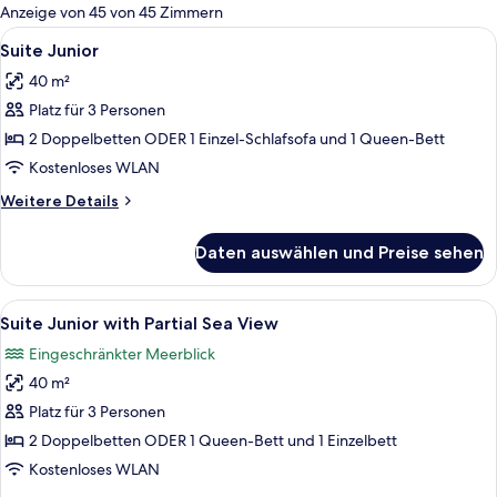
für
Anzeige von 45 von 45 Zimmern
Zimmer
Alle
Minibar, Zimmersafe, Schreibtisch, V
6
Suite Junior
Fotos
40 m²
für
Platz für 3 Personen
Suite
Junior
2 Doppelbetten ODER 1 Einzel-Schlafsofa und 1 Queen-Bett
anzeigen
Kostenloses WLAN
Weitere
Weitere Details
Details
für
Daten auswählen und Preise sehen
Suite
Junior
Alle
Minibar, Zimmersafe, Schreibtisch, V
7
Suite Junior with Partial Sea View
Fotos
Eingeschränkter Meerblick
für
40 m²
Suite
Junior
Platz für 3 Personen
with
2 Doppelbetten ODER 1 Queen-Bett und 1 Einzelbett
Partial
Kostenloses WLAN
Sea