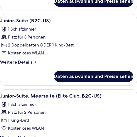
Daten auswählen und Preise sehen
Junior
anzeigen
Suite
Ocean
Alle
Ein modernes Hotelzimmer mit einer g
6
View
Junior-Suite (B2C-US)
Fotos
Elite
1 Schlafzimmer
Club
für
(U)
Platz für 3 Personen
Junior-
Suite
2 Doppelbetten ODER 1 King-Bett
(B2C-
Kostenloses WLAN
US)
Weitere
Weitere Details
anzeigen
Details
für
Daten auswählen und Preise sehen
Junior-
Suite
(B2C-
Alle
Ein Bett mit gemustertem Überwurf, z
5
US)
Junior-Suite, Meerseite (Elite Club, B2C-US)
Fotos
1 Schlafzimmer
für
Platz für 2 Personen
Junior-
Suite,
1 King-Bett
Meerseite
Kostenloses WLAN
(Elite
Weitere