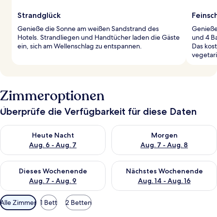
Strandglück
Feinsc
Genieße die Sonne am weißen Sandstrand des
Genieße 
Hotels. Strandliegen und Handtücher laden die Gäste
und 4 Ba
ein, sich am Wellenschlag zu entspannen.
Das kost
vegetar
Zimmeroptionen
Überprüfe die Verfügbarkeit für diese Daten
Überprüfe die Verfügbarkeit für heute Nacht, Aug. 6 - Aug. 7.
Überprüfe die Verfügbarkeit f
Heute Nacht
Morgen
Aug. 6 - Aug. 7
Aug. 7 - Aug. 8
Überprüfe die Verfügbarkeit für dieses Wochenende, Aug. 7 - 
Überprüfe die Verfügbarkeit f
Dieses Wochenende
Nächstes Wochenende
Aug. 7 - Aug. 9
Aug. 14 - Aug. 16
Verfügbare
Alle Zimmer
1 Bett
2 Betten
Filter