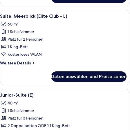
anzeigen
Suite,
Meerblick
Alle
Ein Hotelzimmer mit einem großen Bett
15
(Elite
Suite, Meerblick (Elite Club - L)
Fotos
Club
60 m²
-
für
L)
1 Schlafzimmer
Suite,
Meerblick
Platz für 2 Personen
(Elite
1 King-Bett
Club
Kostenloses WLAN
-
Weitere
Weitere Details
L)
Details
anzeigen
für
Daten auswählen und Preise sehen
Suite,
Meerblick
(Elite
Alle
Ein modernes Hotelzimmer mit einer g
6
Club
Junior-Suite (E)
Fotos
-
40 m²
L)
für
1 Schlafzimmer
Junior-
Suite
Platz für 3 Personen
(E)
2 Doppelbetten ODER 1 King-Bett