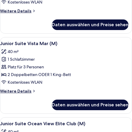
Meerblick
Kostenloses WLAN
(M)
Weitere
Weitere Details
anzeigen
Details
für
Daten auswählen und Preise sehen
Junior-
Suite,
eingeschränkter
Alle
Ein modernes Hotelzimmer mit einem g
6
Meerblick
Junior Suite Vista Mar (M)
Fotos
(M)
40 m²
für
1 Schlafzimmer
Junior
Suite
Platz für 3 Personen
Vista
2 Doppelbetten ODER 1 King-Bett
Mar
Kostenloses WLAN
(M)
Weitere
Weitere Details
anzeigen
Details
für
Daten auswählen und Preise sehen
Junior
Suite
Vista
Alle
Eine Person gießt ein Getränk in ein G
9
Mar
Junior Suite Ocean View Elite Club (M)
Fotos
(M)
40 m²