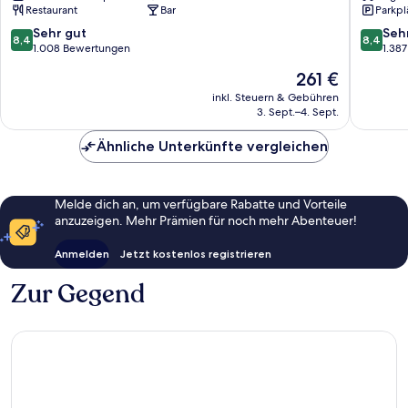
Restaurant
Bar
Parkpl
BW
Signature
8.4
8.4
Sehr gut
Seh
8,4
8,4
Collection
von
von
1.008 Bewertungen
1.38
Billund
10,
10,
Der
261 €
Sehr
Sehr
Preis
gut,
gut,
inkl. Steuern & Gebühren
beträgt
3. Sept.–4. Sept.
1.008
1.387
261 €
Bewertungen
Bewert
Ähnliche Unterkünfte vergleichen
Melde dich an, um verfügbare Rabatte und Vorteile
anzuzeigen. Mehr Prämien für noch mehr Abenteuer!
Anmelden
Jetzt kostenlos registrieren
Zur Gegend