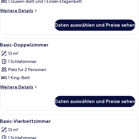
Family
1 Queen-Bett und 1 Einzel-Etagenbett
Sweet
Weitere
Weitere Details
anzeigen
Details
für
Daten auswählen und Preise sehen
#
6
Family
Alle
Ein Schlafzimmer mit Bett, Nachttische
6
Sweet
Basic-Doppelzimmer
Fotos
13 m²
für
1 Schlafzimmer
Basic-
Doppelzimmer
Platz für 2 Personen
anzeigen
1 King-Bett
Weitere
Weitere Details
Details
für
Daten auswählen und Preise sehen
Basic-
Doppelzimmer
Alle
Ein Schlafraum mit zwei Betten, ein
10
Basic-Vierbettzimmer
Fotos
13 m²
für
1 Schlafzimmer