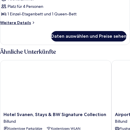
Basic-
Vierbettzimmer
Platz für 4 Personen
anzeigen
1 Einzel-Etagenbett und 1 Queen-Bett
Weitere
Weitere Details
Details
für
Daten auswählen und Preise sehen
Basic-
Vierbettzimmer
Ähnliche Unterkünfte
Hotel Svanen, Stays & BW Signature Collection
Airport H
Hotel
Airport
Hotel Svanen, Stays & BW Signature Collection
Airport
Svanen,
Hotel,
Billund
Billund
Stays
Billund
Kostenlose Parkplätze
Kostenloses WLAN
Flugha
&
Billund