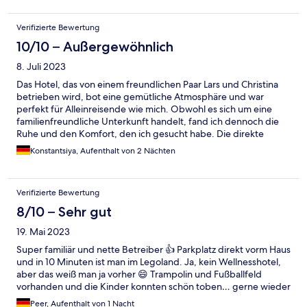
or je n'ai pas réservé au camping. Sinon hébergement très isolé
en campagne, ce qui permet d'être au calme mais si vous n'avez
Verifizierte Bewertung
pas de voiture, passez votre chemin !
10/10 – Außergewöhnlich
8. Juli 2023
Das Hotel, das von einem freundlichen Paar Lars und Christina
betrieben wird, bot eine gemütliche Atmosphäre und war
perfekt für Alleinreisende wie mich. Obwohl es sich um eine
familienfreundliche Unterkunft handelt, fand ich dennoch die
Ruhe und den Komfort, den ich gesucht habe. Die direkte
Kommunikation mit dem Besitzerpaar war äußerst angenehm.
Konstantsiya, Aufenthalt von 2 Nächten
Sie waren herzlich, hilfsbereit und gaben mir wertvolle
Informationen über die Umgebung. Sie waren stets bemüht,
meinen Aufenthalt so angenehm wie möglich zu gestalten und
Verifizierte Bewertung
beantworteten geduldig alle meine Fragen. Die ruhige Lage des
Hotels war ein großes Plus für meinen Aufenthalt. Ich konnte
8/10 – Sehr gut
mich gut erholen und entspannen, fernab vom Lärm und der
19. Mai 2023
Hektik der Stadt. Es war eine wahre Freude, an einem solch
friedlichen Ort zu sein und die Stille zu genießen.
Super familiär und nette Betreiber 👍 Parkplatz direkt vorm Haus
und in 10 Minuten ist man im Legoland. Ja, kein Wellnesshotel,
aber das weiß man ja vorher 😄 Trampolin und Fußballfeld
vorhanden und die Kinder konnten schön toben… gerne wieder
Peer, Aufenthalt von 1 Nacht