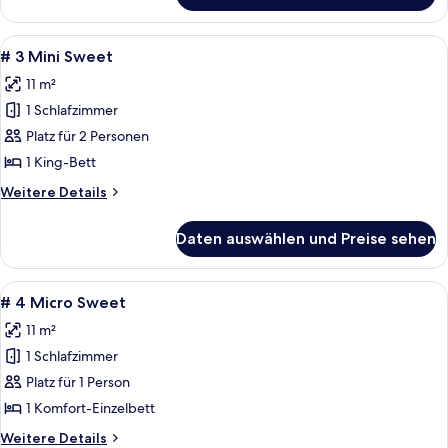
2
Farmers
Alle
Ein Schlafzimmer mit zwei Betten, ein
8
Sweet
# 3 Mini Sweet
Fotos
11 m²
für
1 Schlafzimmer
#
3
Platz für 2 Personen
Mini
1 King-Bett
Sweet
Weitere
Weitere Details
anzeigen
Details
für
Daten auswählen und Preise sehen
#
3
Mini
Alle
# 4 Micro Sweet | Bügeleisen/Bügelbr
9
Sweet
# 4 Micro Sweet
Fotos
11 m²
für
1 Schlafzimmer
#
4
Platz für 1 Person
Micro
1 Komfort-Einzelbett
Sweet
Weitere
Weitere Details