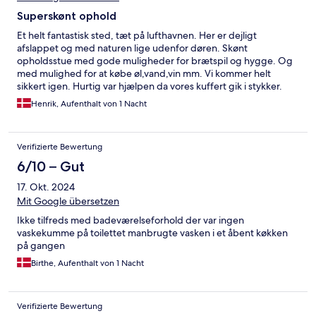
Superskønt ophold
Et helt fantastisk sted, tæt på lufthavnen. Her er dejligt
afslappet og med naturen lige udenfor døren. Skønt
opholdsstue med gode muligheder for brætspil og hygge. Og
med mulighed for at købe øl,vand,vin mm. Vi kommer helt
sikkert igen. Hurtig var hjælpen da vores kuffert gik i stykker.
Lars hentede da bare noget gaffatape. Tusind tak for en dejlig
Henrik, Aufenthalt von 1 Nacht
overnatning. Hilsen Henrik , Mie og Lenette
Verifizierte Bewertung
6/10 – Gut
17. Okt. 2024
Mit Google übersetzen
Ikke tilfreds med badeværelseforhold der var ingen
vaskekumme på toilettet manbrugte vasken i et åbent køkken
på gangen
Birthe, Aufenthalt von 1 Nacht
Verifizierte Bewertung