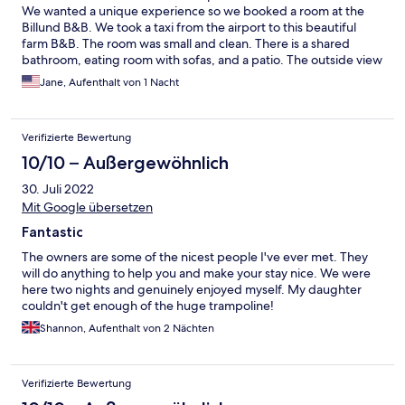
We wanted a unique experience so we booked a room at the
Billund B&B. We took a taxi from the airport to this beautiful
farm B&B. The room was small and clean. There is a shared
bathroom, eating room with sofas, and a patio. The outside view
is peaceful. The owner was kind and gave us directions to catch
Jane, Aufenthalt von 1 Nacht
a bus into Billund. We walked down a dirt road for about 1 mile
and came to a major highway. About a 1 mile walking beside the
highway we found a street where the bus came. We would
Verifizierte Bewertung
definitely recommend staying at the Billund B&B. If you have
children, it would be best if you have a car.
10/10 – Außergewöhnlich
30. Juli 2022
Mit Google übersetzen
Fantastic
The owners are some of the nicest people I've ever met. They
will do anything to help you and make your stay nice. We were
here two nights and genuinely enjoyed myself. My daughter
couldn't get enough of the huge trampoline!
Shannon, Aufenthalt von 2 Nächten
Verifizierte Bewertung