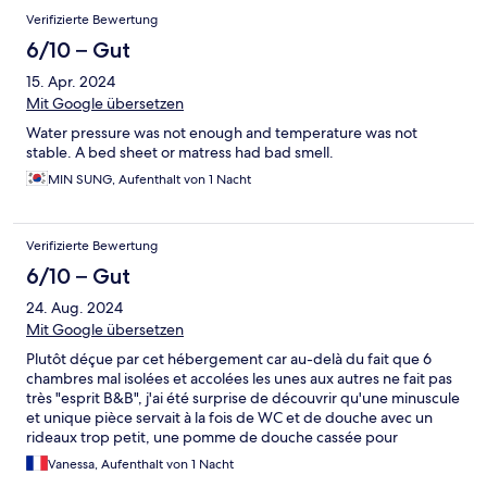
Verifizierte Bewertung
6/10 – Gut
15. Apr. 2024
Mit Google übersetzen
Water pressure was not enough and temperature was not
stable. A bed sheet or matress had bad smell.
MIN SUNG, Aufenthalt von 1 Nacht
Verifizierte Bewertung
6/10 – Gut
24. Aug. 2024
Mit Google übersetzen
Plutôt déçue par cet hébergement car au-delà du fait que 6
chambres mal isolées et accolées les unes aux autres ne fait pas
très "esprit B&B", j'ai été surprise de découvrir qu'une minuscule
et unique pièce servait à la fois de WC et de douche avec un
rideaux trop petit, une pomme de douche cassée pour
l'ensemble des 6 chambres. J'ai bien compris qu'il y avait 2
Vanessa, Aufenthalt von 1 Nacht
autres WC/douches à disposition mais dans un autre bâtiment,