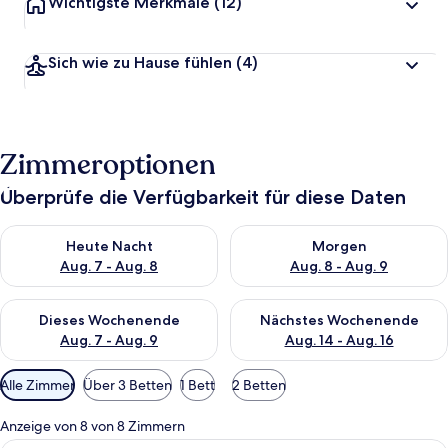
Wichtigste Merkmale
(12)
Sich wie zu Hause fühlen
(4)
Zimmeroptionen
Überprüfe die Verfügbarkeit für diese Daten
Überprüfe die Verfügbarkeit für heute Nacht, Aug. 7 - Aug. 8.
Überprüfe die Verfügbarkeit f
Heute Nacht
Morgen
Aug. 7 - Aug. 8
Aug. 8 - Aug. 9
Überprüfe die Verfügbarkeit für dieses Wochenende, Aug. 7 - 
Überprüfe die Verfügbarkeit f
Dieses Wochenende
Nächstes Wochenende
Aug. 7 - Aug. 9
Aug. 14 - Aug. 16
Verfügbare
Alle Zimmer
Über 3 Betten
1 Bett
2 Betten
Filter
für
Anzeige von 8 von 8 Zimmern
Zimmer
Ein Schlafraum mit Etagenbett, einem 