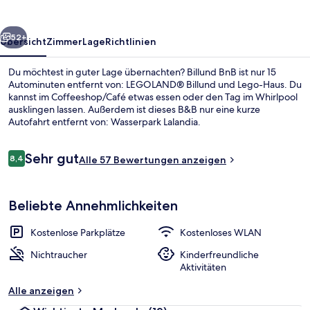
rück
Weiter
52+
Übersicht
Zimmer
Lage
Richtlinien
Du möchtest in guter Lage übernachten? Billund BnB ist nur 15
Autominuten entfernt von: LEGOLAND® Billund und Lego-Haus. Du
kannst im Coffeeshop/Café etwas essen oder den Tag im Whirlpool
ausklingen lassen. Außerdem ist dieses B&B nur eine kurze
Autofahrt entfernt von: Wasserpark Lalandia.
Bewertungen
Sehr gut
8,4
Alle 57 Bewertungen anzeigen
8,4 von 10.
Lounge
Beliebte Annehmlichkeiten
Kostenlose Parkplätze
Kostenloses WLAN
Nichtraucher
Kinderfreundliche
Aktivitäten
Alle anzeigen