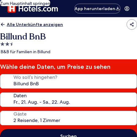
Zum Hauptinhalt springen
App herunterladen
Alle Unterkünfte anzeigen
Billund BnB
2.5-
Sterne-
B&B für Familien in Billund
Unterkunft
Wähle deine Daten, um Preise zu sehen
Wo soll’s hingehen?
Daten
Gäste
Suchen