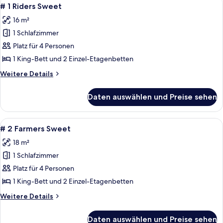
Alle
9
# 1 Riders Sweet
Fotos
16 m²
für
1 Schlafzimmer
#
1
Platz für 4 Personen
Riders
1 King-Bett und 2 Einzel-Etagenbetten
Sweet
Weitere
Weitere Details
anzeigen
Details
für
Daten auswählen und Preise sehen
#
1
Riders
Alle
Ein kleines Zimmer mit zwei Einzelbet
5
Sweet
# 2 Farmers Sweet
Fotos
18 m²
für
1 Schlafzimmer
#
2
Platz für 4 Personen
Farmers
1 King-Bett und 2 Einzel-Etagenbetten
Sweet
Weitere
Weitere Details
anzeigen
Details
für
Daten auswählen und Preise sehen
#