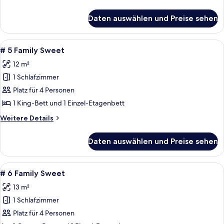
anzeigen
Details
für
Daten auswählen und Preise sehen
#
4
Micro
Alle
Ein Schlafraum im Schlafsalstil mit Et
8
Sweet
# 5 Family Sweet
Fotos
12 m²
für
1 Schlafzimmer
#
5
Platz für 4 Personen
Family
1 King-Bett und 1 Einzel-Etagenbett
Sweet
Weitere
Weitere Details
anzeigen
Details
für
Daten auswählen und Preise sehen
#
5
Family
Alle
Ein kleines Zimmer mit zwei Einzelbet
8
Sweet
# 6 Family Sweet
Fotos
13 m²
für
1 Schlafzimmer
#
6
Platz für 4 Personen