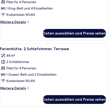
3 Schlafzimmer,
Platz für 6 Personen
Terrasse
1 King-Bett und 4 Einzelbetten
(Linen
Kostenloses WLAN
Excluded)
Weitere
Weitere Details
anzeigen
Details
für
Daten auswählen und Preise sehen
Ferienhaus,
3 Schlafzimmer,
Terrasse
Alle
Zwei Einzelbetten mit blauer Bettwäsc
7
(Linen
Ferienhütte, 2 Schlafzimmer, Terrasse
Fotos
Excluded)
44 m²
für
2 Schlafzimmer
Ferienhütte,
2 Schlafzimmer,
Platz für 4 Personen
Terrasse
1 Queen-Bett und 2 Einzelbetten
anzeigen
Kostenloses WLAN
Weitere
Weitere Details
Details
für
Daten auswählen und Preise sehen
Ferienhütte,
2 Schlafzimmer,