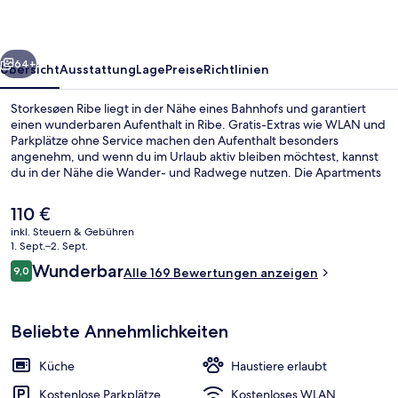
rück
Weiter
64+
Übersicht
Ausstattung
Lage
Preise
Richtlinien
Storkesøen Ribe liegt in der Nähe eines Bahnhofs und garantiert
einen wunderbaren Aufenthalt in Ribe. Gratis-Extras wie WLAN und
Parkplätze ohne Service machen den Aufenthalt besonders
angenehm, und wenn du im Urlaub aktiv bleiben möchtest, kannst
du in der Nähe die Wander- und Radwege nutzen. Die Apartments
haben Küchen und bieten Flachbildfernseher.
Der
110 €
aktuelle
inkl. Steuern & Gebühren
Preis
1. Sept.–2. Sept.
See
beträgt
Bewertungen
Wunderbar
9,0
Alle 169 Bewertungen anzeigen
110 €.
9,0 von 10.
Beliebte Annehmlichkeiten
Küche
Haustiere erlaubt
Kostenlose Parkplätze
Kostenloses WLAN