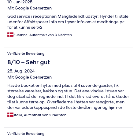
10. Juni 2025
Mit Google übersetzen
God service i receptionen Manglede lidt udstyr: Hynder til stole
udenfor Affaldsposer Info om fryser Info om at medbringe pc
for at kunne se tv2
Susanne, Aufenthalt von 3 Nächten
Verifizierte Bewertung
8/10 – Sehr gut
25. Aug. 2024
Mit Google übersetzen
Havde booket en hytte med plads til 4 sovende gæster, fik
størrelse værelser, køkken og stue. Det ene vindue i stuen var
dog utæt så der regnede ind, til det fik vi udleveret håndklæder
til at kunne tørre op. Overfladerne i hytten var rengjorte, men
der var edderkoppespind i de fleste døråbninger og hjørner
indenfor. Manglede belysning af udearealerne ved indkørsel til
stella, Aufenthalt von 2 Nächten
campingpladsen samt hytte området. Hyggeligt sted med
masser af søer.
Verifizierte Bewertung