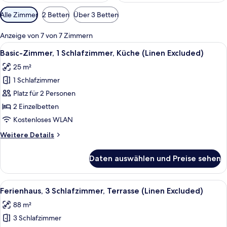
Verfügbare
Alle Zimmer
2 Betten
Über 3 Betten
Filter
für
Anzeige von 7 von 7 Zimmern
Zimmer
Alle
Eine Reihe von Holzhütten mit Außenb
5
Basic-Zimmer, 1 Schlafzimmer, Küche (Linen Excluded)
Fotos
25 m²
für
1 Schlafzimmer
Basic-
Zimmer,
Platz für 2 Personen
1
2 Einzelbetten
Schlafzimmer,
Kostenloses WLAN
Küche
Weitere
Weitere Details
(Linen
Details
Excluded)
für
Daten auswählen und Preise sehen
Basic-
anzeigen
Zimmer,
1
Alle
Ein dreieckiges Chalet mit einer Holzt
10
Schlafzimmer,
Ferienhaus, 3 Schlafzimmer, Terrasse (Linen Excluded)
Fotos
Küche
88 m²
(Linen
für
Excluded)
3 Schlafzimmer
Ferienhaus,