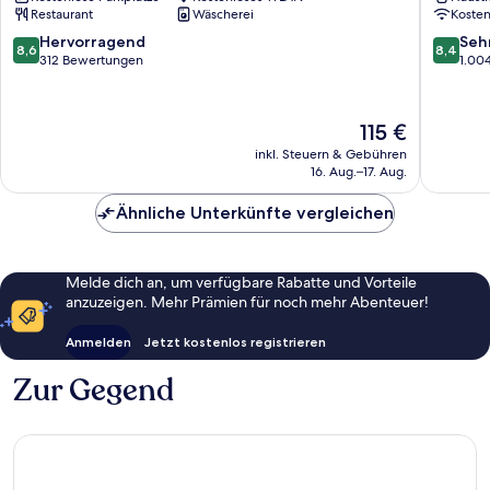
Restaurant
Wäscherei
Koste
8.6
8.4
Hervorragend
Seh
8,6
8,4
von
von
312 Bewertungen
1.00
10,
10,
Hervorragend,
Sehr
312
gut,
Der
115 €
Bewertungen
1.004
Preis
inkl. Steuern & Gebühren
Bewert
beträgt
16. Aug.–17. Aug.
115 €
Ähnliche Unterkünfte vergleichen
Melde dich an, um verfügbare Rabatte und Vorteile
anzuzeigen. Mehr Prämien für noch mehr Abenteuer!
Anmelden
Jetzt kostenlos registrieren
Zur Gegend