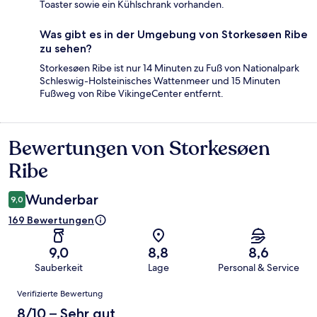
Toaster sowie ein Kühlschrank vorhanden.
Was gibt es in der Umgebung von Storkesøen Ribe
zu sehen?
Storkesøen Ribe ist nur 14 Minuten zu Fuß von Nationalpark
Schleswig-Holsteinisches Wattenmeer und 15 Minuten
Fußweg von Ribe VikingeCenter entfernt.
Bewertungen von Storkesøen
Bewertungen
Ribe
Wunderbar
9,0
169 Bewertungen
9,0
8,8
8,6
Sauberkeit
Lage
Personal & Service
Bewertungen
Verifizierte Bewertung
8/10 – Sehr gut