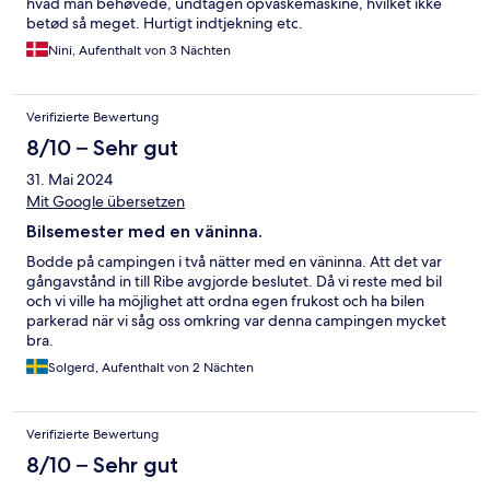
hvad man behøvede, undtagen opvaskemaskine, hvilket ikke
betød så meget. Hurtigt indtjekning etc.
Nini, Aufenthalt von 3 Nächten
Verifizierte Bewertung
8/10 – Sehr gut
31. Mai 2024
Mit Google übersetzen
Bilsemester med en väninna.
Bodde på campingen i två nätter med en väninna. Att det var
gångavstånd in till Ribe avgjorde beslutet. Då vi reste med bil
och vi ville ha möjlighet att ordna egen frukost och ha bilen
parkerad när vi såg oss omkring var denna campingen mycket
bra.
Solgerd, Aufenthalt von 2 Nächten
Verifizierte Bewertung
8/10 – Sehr gut