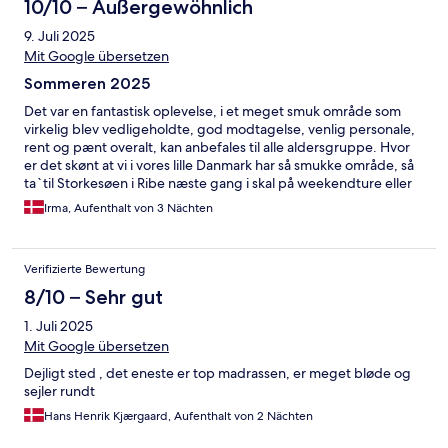
10/10 – Außergewöhnlich
9. Juli 2025
Mit Google übersetzen
Sommeren 2025
Det var en fantastisk oplevelse, i et meget smuk område som
virkelig blev vedligeholdte, god modtagelse, venlig personale,
rent og pænt overalt, kan anbefales til alle aldersgruppe. Hvor
er det skønt at vi i vores lille Danmark har så smukke område, så
ta`til Storkesøen i Ribe næste gang i skal på weekendture eller
ferie.
Irma, Aufenthalt von 3 Nächten
Verifizierte Bewertung
8/10 – Sehr gut
1. Juli 2025
Mit Google übersetzen
Dejligt sted , det eneste er top madrassen, er meget bløde og
sejler rundt
Hans Henrik Kjærgaard, Aufenthalt von 2 Nächten