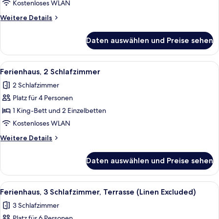
Kostenloses WLAN
Weitere
Weitere Details
Details
für
Daten auswählen und Preise sehen
Deluxe-
Apartment
Alle
Ein Zimmer mit zwei Betten, einem Fe
7
Ferienhaus, 2 Schlafzimmer
Fotos
2 Schlafzimmer
für
Platz für 4 Personen
Ferienhaus,
2 Schlafzimmer
1 King-Bett und 2 Einzelbetten
anzeigen
Kostenloses WLAN
Weitere
Weitere Details
Details
für
Daten auswählen und Preise sehen
Ferienhaus,
2 Schlafzimmer
Alle
Ein modernes A-Haus mit einer überdac
6
Ferienhaus, 3 Schlafzimmer, Terrasse (Linen Excluded)
Fotos
3 Schlafzimmer
für
Platz für 6 Personen