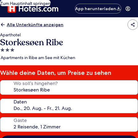
Zum Hauptinhalt springen
App herunterladen
Alle Unterkünfte anzeigen
Aparthotel
Storkesøen Ribe
3.0-
Sterne-
Apartments in Ribe am See mit Küchen
Unterkunft
Wähle deine Daten, um Preise zu sehen
Wo soll’s hingehen?
Daten
Gäste