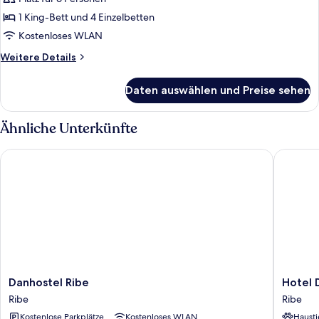
Ferienhaus,
3 Schlafzimmer,
1 King-Bett und 4 Einzelbetten
Terrasse
Kostenloses WLAN
(Linen
Weitere
Weitere Details
Excluded)
Details
anzeigen
für
Daten auswählen und Preise sehen
Ferienhaus,
3 Schlafzimmer,
Terrasse
Ähnliche Unterkünfte
(Linen
Excluded)
Danhostel Ribe
Hotel D
Danhostel
Hotel
Danhostel Ribe
Hotel
Ribe
Dagmar
Ribe
Ribe
Ribe
Ribe
Kostenlose Parkplätze
Kostenloses WLAN
Hausti