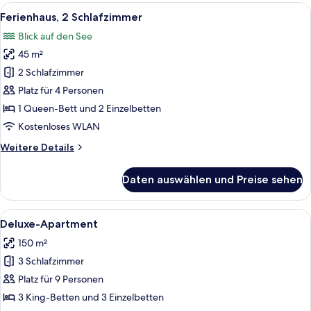
Terrasse
Alle
Eine Holzhütte mit einer Schiebetür au
6
Ferienhaus, 2 Schlafzimmer
Fotos
Blick auf den See
für
45 m²
Ferienhaus,
2 Schlafzimmer
2 Schlafzimmer
anzeigen
Platz für 4 Personen
1 Queen-Bett und 2 Einzelbetten
Kostenloses WLAN
Weitere
Weitere Details
Details
für
Daten auswählen und Preise sehen
Ferienhaus,
2 Schlafzimmer
Alle
Ein modernes Wohnzimmer mit einer sc
11
Deluxe-Apartment
Fotos
150 m²
für
3 Schlafzimmer
Deluxe-
Apartment
Platz für 9 Personen
anzeigen
3 King-Betten und 3 Einzelbetten