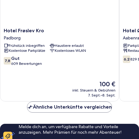
Hotel
Hotel
Hotel Frøslev Kro
Hotel 
Frøslev
Østersø
Padborg
Aabenr
Kro
Aabenra
Frühstück inbegriffen
Haustiere erlaubt
Parkpl
Padborg
Kostenlose Parkplätze
Kostenloses WLAN
Restau
7.8
6.2
Gut
6,2
829 
7,8
von
von
609 Bewertungen
10,
10,
Gut,
829
609
Bewert
Der
100 €
Bewertungen
Preis
inkl. Steuern & Gebühren
beträgt
7. Sept.–8. Sept.
100 €
Ähnliche Unterkünfte vergleichen
Melde dich an, um verfügbare Rabatte und Vorteile
anzuzeigen. Mehr Prämien für noch mehr Abenteuer!