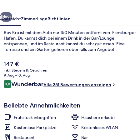
rück
Weiter
59+
Übersicht
Zimmer
Lage
Richtlinien
Bov Kro ist mit dem Auto nur 150 Minuten entfernt von: Flensburger
Hafen. Du kannst dich bei einem Drink in der Bar/Lounge
entspannen, und im Restaurant kannst du sehr gut essen. Eine
Terrasse und ein Garten gehören ebenfalls zum Angebot.
Der
147 €
aktuelle
inkl. Steuern & Gebühren
Preis
9. Aug.–10. Aug.
beträgt
Bewertungen
Wunderbar
9,0
Strand
Alle 351 Bewertungen anzeigen
147 €.
9,0 von 10.
Beliebte Annehmlichkeiten
Frühstück inbegriffen
Haustiere erlaubt
Kostenlose Parkplätze
Kostenloses WLAN
Restaurant
Bar