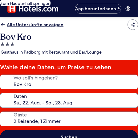
Zum Hauptinhalt springen
App herunterladen
Alle Unterkünfte anzeigen
Bov Kro
3.0-
Sterne-
Gasthaus in Padborg mit Restaurant und Bar/Lounge
Unterkunft
Wähle deine Daten, um Preise zu sehen
Wo soll’s hingehen?
Daten
Gäste
Suchen