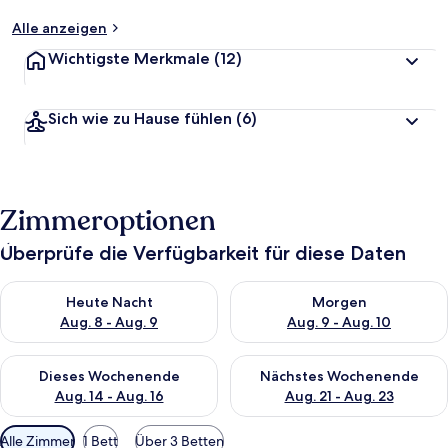
Alle anzeigen
Wichtigste Merkmale
(12)
Sich wie zu Hause fühlen
(6)
Zimmeroptionen
Überprüfe die Verfügbarkeit für diese Daten
Überprüfe die Verfügbarkeit für heute Nacht, Aug. 8 - Aug. 9.
Überprüfe die Verfügbarkeit f
Heute Nacht
Morgen
Aug. 8 - Aug. 9
Aug. 9 - Aug. 10
Überprüfe die Verfügbarkeit für dieses Wochenende, Aug. 14 -
Überprüfe die Verfügbarkeit f
Dieses Wochenende
Nächstes Wochenende
Aug. 14 - Aug. 16
Aug. 21 - Aug. 23
Verfügbare
Alle Zimmer
1 Bett
Über 3 Betten