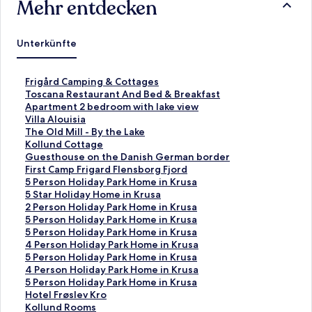
Mehr entdecken
Unterkünfte
L
Frigård Camping & Cottages
i
L
Toscana Restaurant And Bed & Breakfast
n
i
L
Apartment 2 bedroom with lake view
k
n
i
L
Villa Alouisia
,
k
n
i
L
The Old Mill - By the Lake
d
,
k
n
i
L
Kollund Cottage
e
d
,
k
n
i
L
Guesthouse on the Danish German border
r
e
d
,
k
n
i
L
First Camp Frigard Flensborg Fjord
d
r
e
d
,
k
n
i
L
5 Person Holiday Park Home in Krusa
i
d
r
e
d
,
k
n
i
L
5 Star Holiday Home in Krusa
e
i
d
r
e
d
,
k
n
i
L
2 Person Holiday Park Home in Krusa
f
e
i
d
r
e
d
,
k
n
i
L
5 Person Holiday Park Home in Krusa
o
f
e
i
d
r
e
d
,
k
n
i
L
5 Person Holiday Park Home in Krusa
l
o
f
e
i
d
r
e
d
,
k
n
i
L
4 Person Holiday Park Home in Krusa
g
l
o
f
e
i
d
r
e
d
,
k
n
i
L
5 Person Holiday Park Home in Krusa
e
g
l
o
f
e
i
d
r
e
d
,
k
n
i
L
4 Person Holiday Park Home in Krusa
n
e
g
l
o
f
e
i
d
r
e
d
,
k
n
i
L
5 Person Holiday Park Home in Krusa
d
n
e
g
l
o
f
e
i
d
r
e
d
,
k
n
i
L
Hotel Frøslev Kro
e
d
n
e
g
l
o
f
e
i
d
r
e
d
,
k
n
i
L
Kollund Rooms