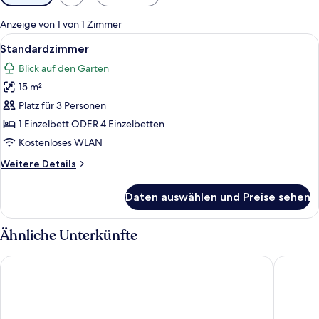
Filter
für
Anzeige von 1 von 1 Zimmer
Zimmer
Alle
Ein Schlafzimmer mit Bett, Schreibtis
9
Standardzimmer
Fotos
Blick auf den Garten
für
15 m²
Standardzimmer
anzeigen
Platz für 3 Personen
1 Einzelbett ODER 4 Einzelbetten
Kostenloses WLAN
Weitere
Weitere Details
Details
für
Daten auswählen und Preise sehen
Standardzimmer
Ähnliche Unterkünfte
Hotel Frøslev Kro
Hotel Øs