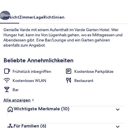
rück
Weiter
16+
Übersicht
Zimmer
Lage
Richtlinien
Genieße Varde mit einem Aufenthalt im Varde Garten Hotel. Wer
Hunger hat, kann ins Von Lügenhals gehen, wo es Mittagessen und
Abendessen gibt. Eine Bar/Lounge und ein Garten gehören
ebenfalls zum Angebot.
Beliebte Annehmlichkeiten
Frühstück inbegriffen
Kostenlose Parkplätze
Kühlschrank, Wasserkocher, Toaster, 
Kostenloses WLAN
Restaurant
Bar
Alle anzeigen
Wichtigste Merkmale
(10)
Für Familien
(6)