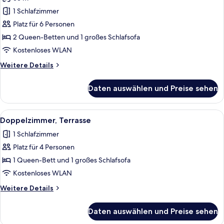
Suite
anzeigen
1 Schlafzimmer
Platz für 6 Personen
2 Queen-Betten und 1 großes Schlafsofa
Kostenloses WLAN
Weitere
Weitere Details
Details
für
Daten auswählen und Preise sehen
Suite
Alle
Kühlschrank, Wasserkocher, Toaster, 
6
Doppelzimmer, Terrasse
Fotos
1 Schlafzimmer
für
Platz für 4 Personen
Doppelzimmer,
Terrasse
1 Queen-Bett und 1 großes Schlafsofa
anzeigen
Kostenloses WLAN
Weitere
Weitere Details
Details
für
Daten auswählen und Preise sehen
Doppelzimmer,
Terrasse