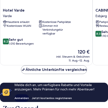
Hotel
CABINN
Hotel Varde
CABINN
Varde
Esbjerg
Varde
Esbjerg
Varde
Hotel
Haustiere erlaubt
Kostenlose Parkplätze
Parkpl
Esbjerg
Kostenloses WLAN
Zimmer mit
Restau
Verbindungstür
8.0
Seh
verfügbar
8,0
von
1.11
8.2
Sehr gut
10,
8,2
von
1.010 Bewertungen
Sehr
10,
gut,
Der
120 €
Sehr
1.110
Preis
gut,
inkl. Steuern & Gebühren
Bewert
beträgt
11. Aug.–12. Aug.
1.010
120 €
Bewertungen
Ähnliche Unterkünfte vergleichen
Melde dich an, um verfügbare Rabatte und Vorteile
anzuzeigen. Mehr Prämien für noch mehr Abenteuer!
Anmelden
Jetzt kostenlos registrieren