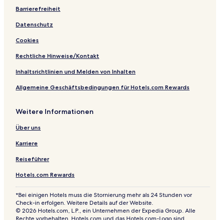
s
t
Barrierefreiheit
Datenschutz
Cookies
Rechtliche Hinweise/Kontakt
Inhaltsrichtlinien und Melden von Inhalten
Allgemeine Geschäftsbedingungen für Hotels.com Rewards
Weitere Informationen
Über uns
Karriere
Reiseführer
Hotels.com Rewards
*Bei einigen Hotels muss die Stornierung mehr als 24 Stunden vor
Check-in erfolgen. Weitere Details auf der Website.
© 2026 Hotels.com, L.P., ein Unternehmen der Expedia Group. Alle
Rechte vorbehalten. Hotels.com und das Hotels.com-Logo sind