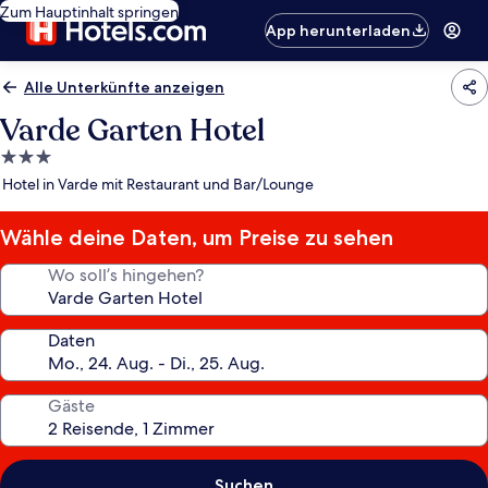
Zum Hauptinhalt springen
App herunterladen
Alle Unterkünfte anzeigen
Varde Garten Hotel
3.0-
Sterne-
Hotel in Varde mit Restaurant und Bar/Lounge
Unterkunft
Wähle deine Daten, um Preise zu sehen
Wo soll’s hingehen?
Daten
Gäste
Suchen