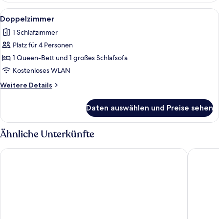
Alle
Minibar, Verdunkelungsvorhänge, Büg
6
Doppelzimmer
Fotos
1 Schlafzimmer
für
Platz für 4 Personen
Doppelzimmer
anzeigen
1 Queen-Bett und 1 großes Schlafsofa
Kostenloses WLAN
Weitere
Weitere Details
Details
für
Daten auswählen und Preise sehen
Doppelzimmer
Ähnliche Unterkünfte
Hotel Varde
CABINN 