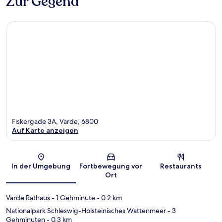
Zur Gegend
Fiskergade 3A, Varde, 6800
Auf Karte anzeigen
Karte
In der Umgebung
Fortbewegung vor
Restaurants
Ort
Varde Rathaus
- 1 Gehminute
- 0.2 km
Nationalpark Schleswig-Holsteinisches Wattenmeer
- 3
Gehminuten
- 0.3 km