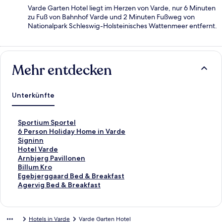
Varde Garten Hotel liegt im Herzen von Varde, nur 6 Minuten
zu Fuß von Bahnhof Varde und 2 Minuten Fußweg von
Nationalpark Schleswig-Holsteinisches Wattenmeer entfernt.
Mehr entdecken
Unterkünfte
L
Sportium Sportel
i
L
6 Person Holiday Home in Varde
n
i
L
Signinn
k
n
i
L
Hotel Varde
,
k
n
i
L
Arnbjerg Pavillonen
d
,
k
n
i
L
Billum Kro
e
d
,
k
n
i
L
Egebjerggaard Bed & Breakfast
r
e
d
,
k
n
i
L
Agervig Bed & Breakfast
d
r
e
d
,
k
n
i
i
d
r
e
d
,
k
n
e
i
d
r
e
d
,
k
Hotels in Varde
Varde Garten Hotel
f
e
i
d
r
e
d
,