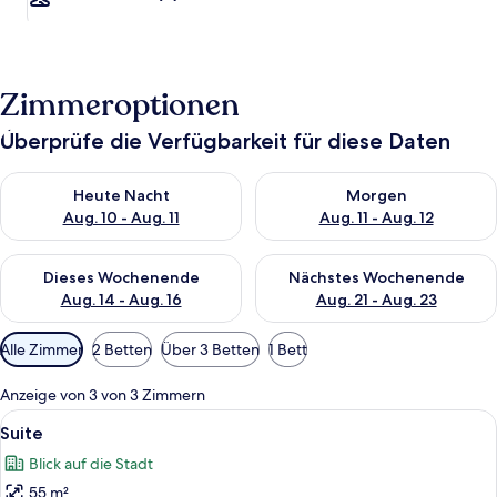
Zimmeroptionen
Überprüfe die Verfügbarkeit für diese Daten
Überprüfe die Verfügbarkeit für heute Nacht, Aug. 10 - Aug. 11
Überprüfe die Verfügbarkeit fü
Heute Nacht
Morgen
Aug. 10 - Aug. 11
Aug. 11 - Aug. 12
Überprüfe die Verfügbarkeit für dieses Wochenende, Aug. 14 -
Überprüfe die Verfügbarkeit f
Dieses Wochenende
Nächstes Wochenende
Aug. 14 - Aug. 16
Aug. 21 - Aug. 23
Verfügbare
Alle Zimmer
2 Betten
Über 3 Betten
1 Bett
Filter
für
Anzeige von 3 von 3 Zimmern
Zimmer
Alle
Suite | Minibar, Verdunkelungsvorhän
6
Suite
Fotos
Blick auf die Stadt
für
55 m²