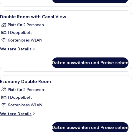
Smallest
Room
Alle
Zimmersafe, Schreibtisch, Verdunkel
5
Double Room with Canal View
Fotos
Platz für 2 Personen
für
1 Doppelbett
Double
Room
Kostenloses WLAN
with
Weitere
Weitere Details
Canal
Details
für
View
Daten auswählen und Preise sehen
Double
anzeigen
Room
with
Alle
Zimmersafe, Schreibtisch, Verdunkel
7
Canal
Economy Double Room
Fotos
View
Platz für 2 Personen
für
1 Doppelbett
Economy
Double
Kostenloses WLAN
Room
Weitere
Weitere Details
anzeigen
Details
für
Daten auswählen und Preise sehen
Economy