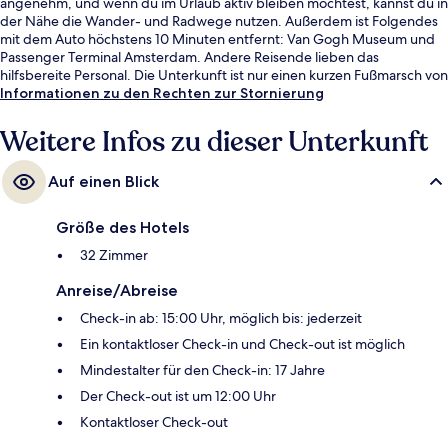
angenehm, und wenn du im Urlaub aktiv bleiben möchtest, kannst du in
der Nähe die Wander- und Radwege nutzen. Außerdem ist Folgendes
mit dem Auto höchstens 10 Minuten entfernt: Van Gogh Museum und
Passenger Terminal Amsterdam. Andere Reisende lieben das
hilfsbereite Personal. Die Unterkunft ist nur einen kurzen Fußmarsch von
den öffentlichen Verkehrsmitteln entfernt: Zur U-Bahn läuft man 4
Informationen zu den Rechten zur Stornierung
Minuten (Haltestelle Nieuwezijds Kolk) bzw. 7 Minuten (U-Bahn-Station
Amsterdam Centraal).
Weitere Infos zu dieser Unterkunft
Auf einen Blick
Größe des Hotels
32 Zimmer
Anreise/Abreise
Check-in ab: 15:00 Uhr, möglich bis: jederzeit
Ein kontaktloser Check-in und Check-out ist möglich
Mindestalter für den Check-in: 17 Jahre
Der Check-out ist um 12:00 Uhr
Kontaktloser Check-out