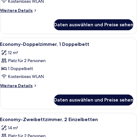
Kostenloses WLAN
Weitere
Weitere Details
Details
für
Daten auswählen und Preise sehen
Standardzimmer,
1
Doppelbett
Alle
Ein Hotelzimmer mit Bett, Nachttisch
4
Economy-Doppelzimmer, 1 Doppelbett
Fotos
12 m²
für
Platz für 2 Personen
Economy-
Doppelzimmer,
1 Doppelbett
1
Kostenloses WLAN
Doppelbett
Weitere
Weitere Details
anzeigen
Details
für
Daten auswählen und Preise sehen
Economy-
Doppelzimmer,
1
Alle
Ein Schlafraum mit zwei Betten, einem
4
Doppelbett
Economy-Zweibettzimmer, 2 Einzelbetten
Fotos
14 m²
für
Platz für 2 Personen