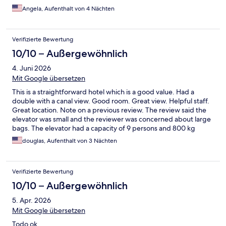
Angela, Aufenthalt von 4 Nächten
Verifizierte Bewertung
10/10 – Außergewöhnlich
4. Juni 2026
Mit Google übersetzen
This is a straightforward hotel which is a good value. Had a
double with a canal view. Good room. Great view. Helpful staff.
Great location. Note on a previous review. The review said the
elevator was small and the reviewer was concerned about large
bags. The elevator had a capacity of 9 persons and 800 kg
unless you have a giant steamer trunk there will be no problem.
douglas, Aufenthalt von 3 Nächten
Verifizierte Bewertung
10/10 – Außergewöhnlich
5. Apr. 2026
Mit Google übersetzen
Todo ok