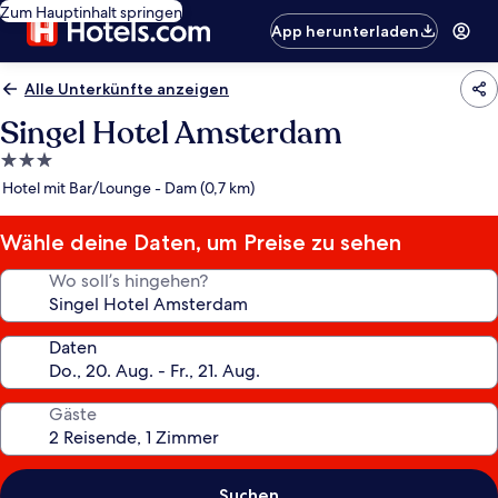
Zum Hauptinhalt springen
App herunterladen
Alle Unterkünfte anzeigen
Singel Hotel Amsterdam
3.0-
Sterne-
Hotel mit Bar/Lounge - Dam (0,7 km)
Unterkunft
Wähle deine Daten, um Preise zu sehen
Wo soll’s hingehen?
Daten
Gäste
Suchen