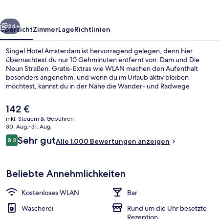
rück
Weiter
24+
Übersicht
Zimmer
Lage
Richtlinien
Singel Hotel Amsterdam ist hervorragend gelegen, denn hier
übernachtest du nur 10 Gehminuten entfernt von: Dam und Die
Neun Straßen. Gratis-Extras wie WLAN machen den Aufenthalt
besonders angenehm, und wenn du im Urlaub aktiv bleiben
möchtest, kannst du in der Nähe die Wander- und Radwege
nutzen. Außerdem ist Folgendes mit dem Auto höchstens 10
Minuten entfernt: Van Gogh Museum und Passenger Terminal
Der
142 €
Amsterdam. Andere Reisende lieben das hilfsbereite Personal. Die
aktuelle
inkl. Steuern & Gebühren
Unterkunft ist nur einen kurzen Fußmarsch von den öffentlichen
Preis
30. Aug.–31. Aug.
Verkehrsmitteln entfernt: Zur U-Bahn läuft man 4 Minuten
Rezeption
beträgt
Bewertungen
(Haltestelle Nieuwezijds Kolk) bzw. 7 Minuten (U-Bahn-Station
Sehr gut
8,2
Alle 1.000 Bewertungen anzeigen
142 €.
8,2 von 10.
Amsterdam Centraal).
Beliebte Annehmlichkeiten
Kostenloses WLAN
Bar
Wäscherei
Rund um die Uhr besetzte
Rezeption