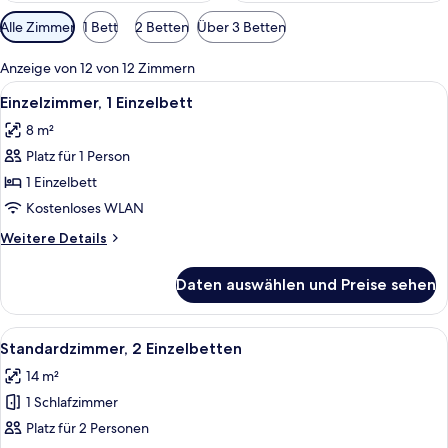
Verfügbare
Alle Zimmer
1 Bett
2 Betten
Über 3 Betten
Filter
für
Anzeige von 12 von 12 Zimmern
Zimmer
Alle
Eine Zeitschrift oder Broschüre auf ei
3
Einzelzimmer, 1 Einzelbett
Fotos
8 m²
für
Platz für 1 Person
Einzelzimmer,
1 Einzelbett
1 Einzelbett
anzeigen
Kostenloses WLAN
Weitere
Weitere Details
Details
für
Daten auswählen und Preise sehen
Einzelzimmer,
1 Einzelbett
Alle
Eine Zeitschrift oder Broschüre auf ei
3
Standardzimmer, 2 Einzelbetten
Fotos
14 m²
für
1 Schlafzimmer
Standardzimmer,
2 Einzelbetten
Platz für 2 Personen