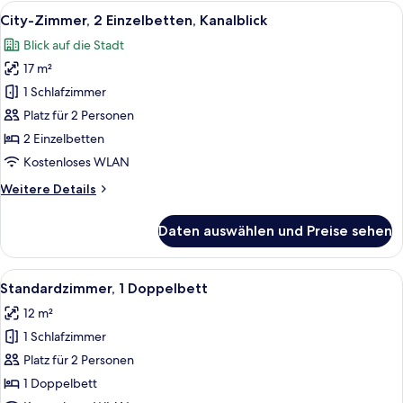
3 Einzelbetten,
Alle
City-Zimmer, 2 Einzelbetten, Kanalbli
5
Kanalblick
City-Zimmer, 2 Einzelbetten, Kanalblick
Fotos
Blick auf die Stadt
für
17 m²
City-
Zimmer,
1 Schlafzimmer
2 Einzelbetten,
Platz für 2 Personen
Kanalblick
2 Einzelbetten
anzeigen
Kostenloses WLAN
Weitere
Weitere Details
Details
für
Daten auswählen und Preise sehen
City-
Zimmer,
2 Einzelbetten,
Alle
Standardzimmer, 1 Doppelbett | Zimme
4
Kanalblick
Standardzimmer, 1 Doppelbett
Fotos
12 m²
für
1 Schlafzimmer
Standardzimmer,
1
Platz für 2 Personen
Doppelbett
1 Doppelbett
anzeigen