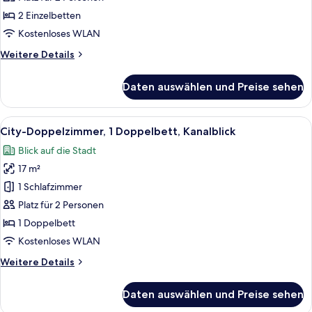
Economy-
Zweibettzimmer,
2 Einzelbetten
2 Einzelbetten
Kostenloses WLAN
anzeigen
Weitere
Weitere Details
Details
für
Daten auswählen und Preise sehen
Economy-
Zweibettzimmer,
2 Einzelbetten
Alle
Ein Hotelzimmer mit einem großen Bett
4
City-Doppelzimmer, 1 Doppelbett, Kanalblick
Fotos
Blick auf die Stadt
für
17 m²
City-
Doppelzimmer,
1 Schlafzimmer
1
Platz für 2 Personen
Doppelbett,
1 Doppelbett
Kanalblick
Kostenloses WLAN
anzeigen
Weitere
Weitere Details
Details
für
Daten auswählen und Preise sehen
City-
Doppelzimmer,