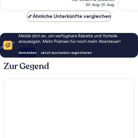
Bewert
beträgt
30. Aug.–31. Aug.
164 €
Ähnliche Unterkünfte vergleichen
Melde dich an, um verfügbare Rabatte und Vorteile
anzuzeigen. Mehr Prämien für noch mehr Abenteuer!
Anmelden
Jetzt kostenlos registrieren
Zur Gegend