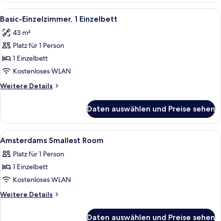
1
Alle
Ein kleines Hotelzimmer mit Bett, Sch
4
Doppelbett,
Basic-Einzelzimmer, 1 Einzelbett
Fotos
Kanalblick
43 m²
für
Platz für 1 Person
Basic-
Einzelzimmer,
1 Einzelbett
1 Einzelbett
Kostenloses WLAN
anzeigen
Weitere
Weitere Details
Details
für
Daten auswählen und Preise sehen
Basic-
Einzelzimmer,
1 Einzelbett
Alle
Zimmersafe, Schreibtisch, Verdunkel
3
Amsterdams Smallest Room
Fotos
Platz für 1 Person
für
1 Einzelbett
Amsterdams
Smallest
Kostenloses WLAN
Room
Weitere
Weitere Details
anzeigen
Details
für
Daten auswählen und Preise sehen
Amsterdams