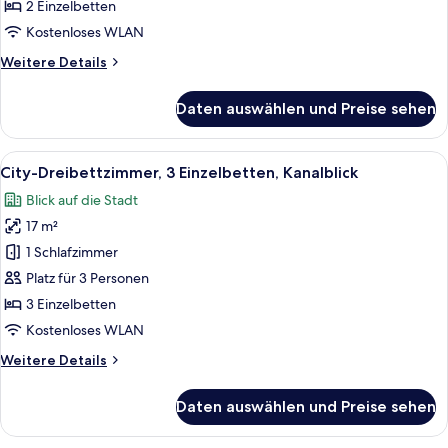
anzeigen
2 Einzelbetten
Kostenloses WLAN
Weitere
Weitere Details
Details
für
Daten auswählen und Preise sehen
Standardzimmer,
2 Einzelbetten
Alle
Eine Zeitschrift oder Broschüre auf ei
3
City-Dreibettzimmer, 3 Einzelbetten, Kanalblick
Fotos
Blick auf die Stadt
für
17 m²
City-
Dreibettzimmer,
1 Schlafzimmer
3 Einzelbetten,
Platz für 3 Personen
Kanalblick
3 Einzelbetten
anzeigen
Kostenloses WLAN
Weitere
Weitere Details
Details
für
Daten auswählen und Preise sehen
City-
Dreibettzimmer,