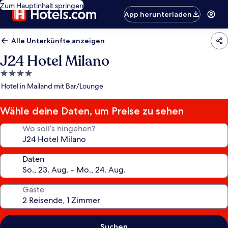
Zum Hauptinhalt springen
App herunterladen
Alle Unterkünfte anzeigen
J24 Hotel Milano
4.0-
Sterne-
Hotel in Mailand mit Bar/Lounge
Unterkunft
Wähle deine Daten, um Preise zu sehen
Wo soll’s hingehen?
Daten
Gäste
Suchen