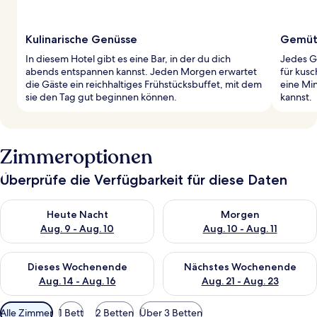
Kulinarische Genüsse
Gemütl
In diesem Hotel gibt es eine Bar, in der du dich
Jedes G
abends entspannen kannst. Jeden Morgen erwartet
für kus
die Gäste ein reichhaltiges Frühstücksbuffet, mit dem
eine Min
sie den Tag gut beginnen können.
kannst.
Zimmeroptionen
Überprüfe die Verfügbarkeit für diese Daten
Überprüfe die Verfügbarkeit für heute Nacht, Aug. 9 - Aug. 10
Überprüfe die Verfügbarkeit fü
Heute Nacht
Morgen
Aug. 9 - Aug. 10
Aug. 10 - Aug. 11
Überprüfe die Verfügbarkeit für dieses Wochenende, Aug. 14 -
Überprüfe die Verfügbarkeit f
Dieses Wochenende
Nächstes Wochenende
Aug. 14 - Aug. 16
Aug. 21 - Aug. 23
Verfügbare
Alle Zimmer
1 Bett
2 Betten
Über 3 Betten