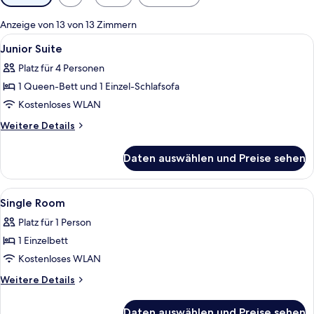
Filter
für
Anzeige von 13 von 13 Zimmern
Zimmer
Alle
1 Schlafzimmer, Daunenbettdecken, M
5
Junior Suite
Fotos
Platz für 4 Personen
für
1 Queen-Bett und 1 Einzel-Schlafsofa
Junior
Suite
Kostenloses WLAN
anzeigen
Weitere
Weitere Details
Details
für
Daten auswählen und Preise sehen
Junior
Suite
Alle
1 Schlafzimmer, Daunenbettdecken, M
4
Single Room
Fotos
Platz für 1 Person
für
1 Einzelbett
Single
Room
Kostenloses WLAN
anzeigen
Weitere
Weitere Details
Details
für
Daten auswählen und Preise sehen