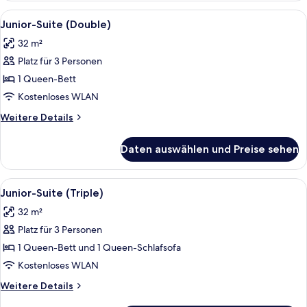
(Single
Alle
Ein Hotelzimmer mit einem großen Bet
4
Use)
Junior-Suite (Double)
Fotos
32 m²
für
Platz für 3 Personen
Junior-
Suite
1 Queen-Bett
(Double)
Kostenloses WLAN
anzeigen
Weitere
Weitere Details
Details
für
Daten auswählen und Preise sehen
Junior-
Suite
(Double)
Alle
Ein Hotelzimmer mit einem großen Bet
4
Junior-Suite (Triple)
Fotos
32 m²
für
Platz für 3 Personen
Junior-
Suite
1 Queen-Bett und 1 Queen-Schlafsofa
(Triple)
Kostenloses WLAN
anzeigen
Weitere
Weitere Details
Details