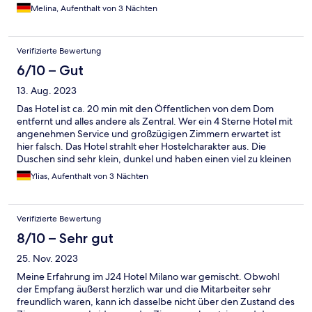
Melina, Aufenthalt von 3 Nächten
Verifizierte Bewertung
6/10 – Gut
13. Aug. 2023
Das Hotel ist ca. 20 min mit den Öffentlichen von dem Dom
entfernt und alles andere als Zentral. Wer ein 4 Sterne Hotel mit
angenehmen Service und großzügigen Zimmern erwartet ist
hier falsch. Das Hotel strahlt eher Hostelcharakter aus. Die
Duschen sind sehr klein, dunkel und haben einen viel zu kleinen
Duschvorhang. Das Personal zeigte ebenfalls wenig
Ylias, Aufenthalt von 3 Nächten
Servicebereitschaft.
Verifizierte Bewertung
8/10 – Sehr gut
25. Nov. 2023
Meine Erfahrung im J24 Hotel Milano war gemischt. Obwohl
der Empfang äußerst herzlich war und die Mitarbeiter sehr
freundlich waren, kann ich dasselbe nicht über den Zustand des