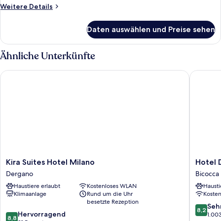
Weitere
Weitere Details
Details
für
Daten auswählen und Preise sehen
Einzelzimmer
Ähnliche Unterkünfte
Kira Suites Hotel Milano
Hotel De
Kira
Hotel
Kira Suites Hotel Milano
Hotel 
Suites
Degli
Dergano
Bicocca
Hotel
Arcimbo
Haustiere erlaubt
Kostenloses WLAN
Hausti
Milano
Bicocca
Klimaanlage
Rund um die Uhr
Koste
Dergano
besetzte Rezeption
8.2
Seh
8,2
8.8
Hervorragend
von
1.00
8,8