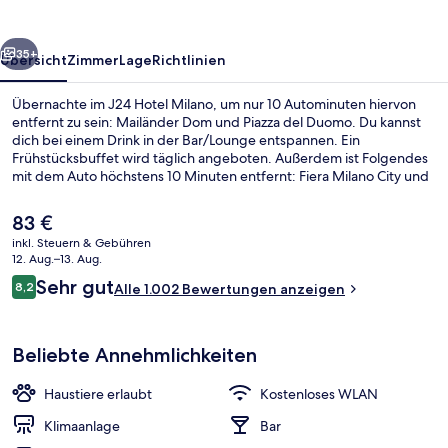
rück
Weiter
35+
Übersicht
Zimmer
Lage
Richtlinien
Übernachte im J24 Hotel Milano, um nur 10 Autominuten hiervon
entfernt zu sein: Mailänder Dom und Piazza del Duomo. Du kannst
dich bei einem Drink in der Bar/Lounge entspannen. Ein
Frühstücksbuffet wird täglich angeboten. Außerdem ist Folgendes
mit dem Auto höchstens 10 Minuten entfernt: Fiera Milano City und
Via Montenapoleone. Andere Reisende schätzen die fußläufige
Entfernung zu den öffentlichen Verkehrsmitteln: Zur
Der
83 €
Straßenbahnhaltestelle Via Bernina sind es 4 und zur Metrostation
aktuelle
inkl. Steuern & Gebühren
Maciachini sind es 4 Gehminuten.
Preis
12. Aug.–13. Aug.
Fassade der Unterkunft
beträgt
Bewertungen
Sehr gut
8,2
Alle 1.002 Bewertungen anzeigen
83 €.
8,2 von 10.
Beliebte Annehmlichkeiten
Haustiere erlaubt
Kostenloses WLAN
Klimaanlage
Bar