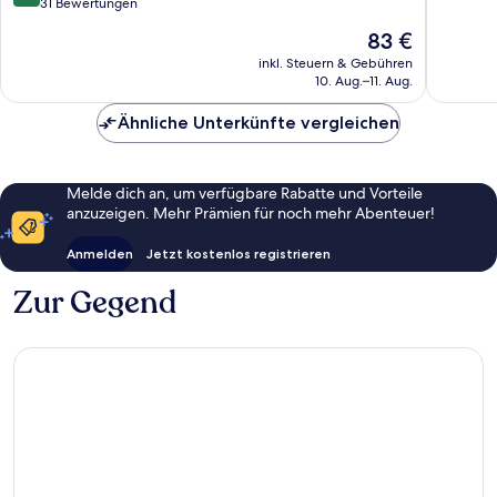
von
31 Bewertungen
10,
10,
Sehr
Der
83 €
Hervorragend,
gut,
Preis
31
inkl. Steuern & Gebühren
1.003
beträgt
10. Aug.–11. Aug.
Bewertungen
Bewert
83 €
Ähnliche Unterkünfte vergleichen
Melde dich an, um verfügbare Rabatte und Vorteile
anzuzeigen. Mehr Prämien für noch mehr Abenteuer!
Anmelden
Jetzt kostenlos registrieren
Zur Gegend