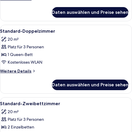
Details
für
Daten auswählen und Preise sehen
Standard-
Doppelzimmer
zur
Alle
Ein modernes Hotelzimmer mit einem g
4
Einzelnutzung
Standard-Doppelzimmer
Fotos
20 m²
für
Platz für 3 Personen
Standard-
Doppelzimmer
1 Queen-Bett
anzeigen
Kostenloses WLAN
Weitere
Weitere Details
Details
für
Daten auswählen und Preise sehen
Standard-
Doppelzimmer
Alle
Ein Hotelzimmer mit zwei Betten, eine
4
Standard-Zweibettzimmer
Fotos
20 m²
für
Platz für 3 Personen
Standard-
Zweibettzimmer
2 Einzelbetten