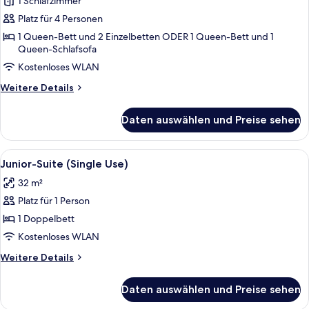
1 Schlafzimmer
Vierbettzimmer
anzeigen
Platz für 4 Personen
1 Queen-Bett und 2 Einzelbetten ODER 1 Queen-Bett und 1
Queen-Schlafsofa
Kostenloses WLAN
Weitere
Weitere Details
Details
für
Daten auswählen und Preise sehen
Vierbettzimmer
Alle
Ein Hotelzimmer mit einem großen Bet
4
Junior-Suite (Single Use)
Fotos
32 m²
für
Platz für 1 Person
Junior-
Suite
1 Doppelbett
(Single
Kostenloses WLAN
Use)
Weitere
Weitere Details
anzeigen
Details
für
Daten auswählen und Preise sehen
Junior-
Suite