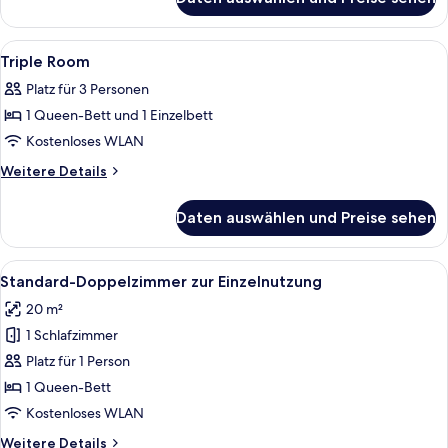
Single
Room
Alle
1 Schlafzimmer, Daunenbettdecken, M
5
Triple Room
Fotos
Platz für 3 Personen
für
1 Queen-Bett und 1 Einzelbett
Triple
Room
Kostenloses WLAN
anzeigen
Weitere
Weitere Details
Details
für
Daten auswählen und Preise sehen
Triple
Room
Alle
Ein modernes Hotelzimmer mit einem g
4
Standard-Doppelzimmer zur Einzelnutzung
Fotos
20 m²
für
1 Schlafzimmer
Standard-
Doppelzimmer
Platz für 1 Person
zur
1 Queen-Bett
Einzelnutzung
Kostenloses WLAN
anzeigen
Weitere
Weitere Details