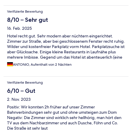
Verifizierte Bewertung
8/10 – Sehr gut
16. Feb. 2025
Hotel recht gut. Sehr modern aber nüchtern eingerichtet.
Zimmer zur Straße, aber bei geschlossenem Fenster recht ruhig.
Wilder und kostenfreier Parkplatz vorm Hotel. Parkplatzsuche ist
aber Glücksache. Einige kleine Restaurants in Laufnähe plus
mehrere Imbisse. Gegend um das Hotel ist abenteuerlich (eine
freundlichere Umschreibung fällt mir nicht ein) und recht
ANTONIO, Aufenthalt von 2 Nächten
unsauber. Die Anbindung an die Metro ist sehr gut. Großer
Supermarkt um die Ecke. Mehrere kleinere in der Nähe.
Verifizierte Bewertung
6/10 – Gut
2. Nov. 2023
Positiv: Wir konnten 2h früher auf unser Zimmer
Bahnverbindungen sehr gut und ohne umsteigen zum Dom
Negativ: Die Zimmer sind wirklich sehr hellhörig, man hört den
TV aus dem Nachbarzimmer und auch Dusche, Föhn und Co.
Die Straße ist sehr laut