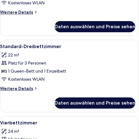
anzeigen
Kostenloses WLAN
Weitere
Weitere Details
Details
für
Daten auswählen und Preise sehen
Standard-
Zweibettzimmer
Alle
Ein modernes Hotelzimmer mit zwei Be
4
Standard-Dreibettzimmer
Fotos
22 m²
für
Platz für 3 Personen
Standard-
Dreibettzimmer
1 Queen-Bett und 1 Einzelbett
anzeigen
Kostenloses WLAN
Weitere
Weitere Details
Details
für
Daten auswählen und Preise sehen
Standard-
Dreibettzimmer
Alle
Ein modernes Hotelzimmer mit zwei Be
4
Vierbettzimmer
Fotos
24 m²
für