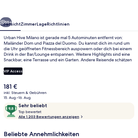
rück
Weiter
55+
Übersicht
Zimmer
Lage
Richtlinien
Urban Hive Milano ist gerade mal 5 Autominuten entfernt von:
Mailänder Dom und Piazza del Duomo. Du kannst dich im rund um
die Uhr geöffneten Fitnessbereich auspowern oder dich bei einem
Drink in der Bar/Lounge entspannen. Weitere Highlights sind eine
Snackbar, eine Terrasse und ein Garten. Andere Reisende schätzen
die fußläufige Entfernung zu den öffentlichen Verkehrsmitteln: Zur
Metrostation Moscova sind es nur wenige Schritte und zur
VIP Access
Straßenbahnhaltestelle Arena sind es 5 Gehminuten.
Der
181 €
Außenbereich
aktuelle
inkl. Steuern & Gebühren
Preis
15. Aug.–16. Aug.
beträgt
Bewertungen
9,8
Sehr beliebt
181 €.
T
von
Top bewertet
o
Alle 1.203 Bewertungen anzeigen
10,
p
Sehr
beliebt
Beliebte Annehmlichkeiten
b