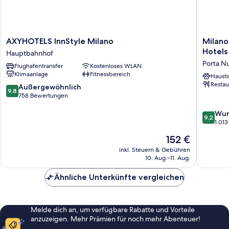
AXYHOTELS
Milano
AXYHOTELS InnStyle Milano
Milano
InnStyle
Vertical
Hotels
Hauptbahnhof
Milano
|
Porta N
Flughafentransfer
Kostenloses WLAN
Hauptbahnhof
UNA
Klimaanlage
Fitnessbereich
Esperie
Hausti
Restau
|
9.8
Außergewöhnlich
9,8
Preferr
von
758 Bewertungen
Hotels
10,
9.2
and
Wun
Außergewöhnlich,
9,2
von
Resorts
1.01
758
10,
Porta
Bewertungen
Der
152 €
Wunder
Nuova
Preis
1.013
inkl. Steuern & Gebühren
beträgt
10. Aug.–11. Aug.
Bewert
152 €
Ähnliche Unterkünfte vergleichen
Melde dich an, um verfügbare Rabatte und Vorteile
anzuzeigen. Mehr Prämien für noch mehr Abenteuer!