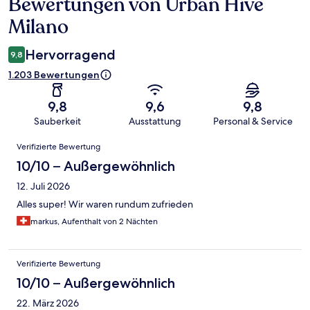
Bewertungen von Urban Hive
Bewertungen
Milano
Hervorragend
9,8
1.203 Bewertungen
9,8
9,6
9,8
Sauberkeit
Ausstattung
Personal & Service
Bewertungen
Verifizierte Bewertung
10/10 – Außergewöhnlich
12. Juli 2026
Alles super! Wir waren rundum zufrieden
markus, Aufenthalt von 2 Nächten
Verifizierte Bewertung
10/10 – Außergewöhnlich
22. März 2026