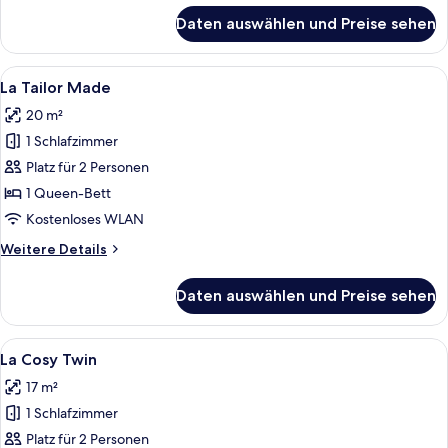
für
Daten auswählen und Preise sehen
La
Mini
Alle
Ein Hotelzimmer mit einer Holzhockera
5
La Tailor Made
Fotos
20 m²
für
1 Schlafzimmer
La
Tailor
Platz für 2 Personen
Made
1 Queen-Bett
anzeigen
Kostenloses WLAN
Weitere
Weitere Details
Details
für
Daten auswählen und Preise sehen
La
Tailor
Made
Alle
Ein Hotelzimmer mit zwei Betten, ein
4
La Cosy Twin
Fotos
17 m²
für
1 Schlafzimmer
La
Cosy
Platz für 2 Personen