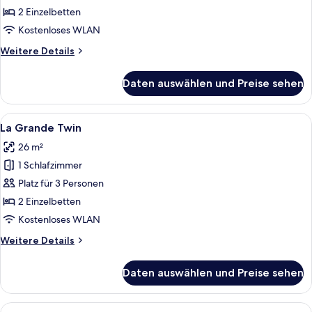
Twin
2 Einzelbetten
anzeigen
Kostenloses WLAN
Weitere
Weitere Details
Details
für
Daten auswählen und Preise sehen
La
Cosy
Twin
Alle
Ein Schlafzimmer mit zwei Betten, ein
5
La Grande Twin
Fotos
26 m²
für
1 Schlafzimmer
La
Grande
Platz für 3 Personen
Twin
2 Einzelbetten
anzeigen
Kostenloses WLAN
Weitere
Weitere Details
Details
für
Daten auswählen und Preise sehen
La
Grande
Twin
Alle
Ein Hotelzimmer mit Holztisch, Stuhl,