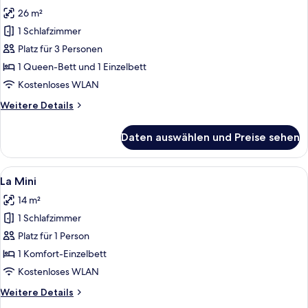
Fotos
26 m²
für
1 Schlafzimmer
La
Grande
Platz für 3 Personen
anzeigen
1 Queen-Bett und 1 Einzelbett
Kostenloses WLAN
Weitere
Weitere Details
Details
für
Daten auswählen und Preise sehen
La
Grande
Alle
Ein Hotelzimmer mit Bett, Schreibtisch
4
La Mini
Fotos
14 m²
für
1 Schlafzimmer
La
Mini
Platz für 1 Person
anzeigen
1 Komfort-Einzelbett
Kostenloses WLAN
Weitere
Weitere Details
Details