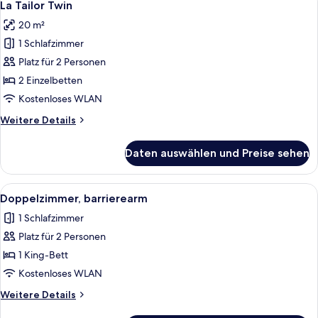
6
La Tailor Twin
Fotos
20 m²
für
1 Schlafzimmer
La
Tailor
Platz für 2 Personen
Twin
2 Einzelbetten
anzeigen
Kostenloses WLAN
Weitere
Weitere Details
Details
für
Daten auswählen und Preise sehen
La
Tailor
Twin
Alle
Ein Hotelzimmer mit einem großen Bet
5
Doppelzimmer, barrierearm
Fotos
1 Schlafzimmer
für
Platz für 2 Personen
Doppelzimmer,
barrierearm
1 King-Bett
anzeigen
Kostenloses WLAN
Weitere
Weitere Details
Details