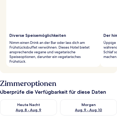
Diverse Speisemöglichkeiten
Der hi
Nimm einen Drink an der Bar oder lass dich am
Üppige 
Frühstücksbuffet verwöhnen. Dieses Hotel bietet
während
ansprechende vegane und vegetarische
Schlaf s
Speiseoptionen, darunter ein vegetarisches
machen 
Frühstück.
Zimmeroptionen
Überprüfe die Verfügbarkeit für diese Daten
Überprüfe die Verfügbarkeit für heute Nacht, Aug. 8 - Aug. 9.
Überprüfe die Verfügbarkeit f
Heute Nacht
Morgen
Aug. 8 - Aug. 9
Aug. 9 - Aug. 10