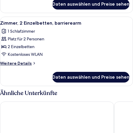
für
Daten auswählen und Preise sehen
Doppelzimmer,
barrierearm
Alle
Ein Hotelzimmer mit Bett, Nachttische
5
Zimmer, 2 Einzelbetten, barrierearm
Fotos
1 Schlafzimmer
für
Platz für 2 Personen
Zimmer,
2 Einzelbetten,
2 Einzelbetten
barrierearm
Kostenloses WLAN
anzeigen
Weitere
Weitere Details
Details
für
Daten auswählen und Preise sehen
Zimmer,
2 Einzelbetten,
barrierearm
Ähnliche Unterkünfte
AXYHOTELS InnStyle Milano
Milano V