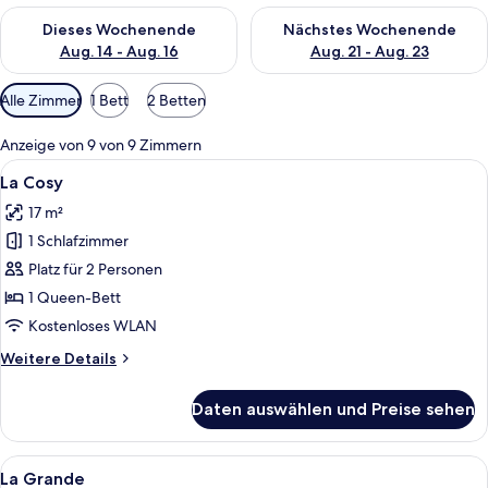
Überprüfe die Verfügbarkeit für dieses Wochenende, Aug. 14 -
Überprüfe die Verfügbarkeit f
Dieses Wochenende
Nächstes Wochenende
Aug. 14 - Aug. 16
Aug. 21 - Aug. 23
Verfügbare
Alle Zimmer
1 Bett
2 Betten
Filter
für
Anzeige von 9 von 9 Zimmern
Zimmer
Alle
Ein Hotelzimmer mit Bett, Nachttisch
4
La Cosy
Fotos
17 m²
für
1 Schlafzimmer
La
Cosy
Platz für 2 Personen
anzeigen
1 Queen-Bett
Kostenloses WLAN
Weitere
Weitere Details
Details
für
Daten auswählen und Preise sehen
La
Cosy
Alle
Ein Hotelzimmer mit einem großen Bet
3
La Grande