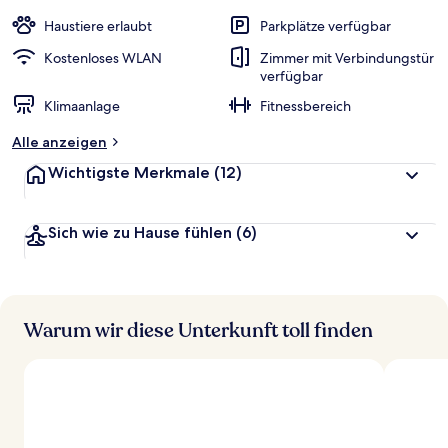
e
w
Haustiere erlaubt
Parkplätze verfügbar
e
r
Kostenloses WLAN
Zimmer mit Verbindungstür
t
verfügbar
e
Klimaanlage
Fitnessbereich
t
Alle anzeigen
Wichtigste Merkmale
(12)
Sich wie zu Hause fühlen
(6)
Warum wir diese Unterkunft toll finden