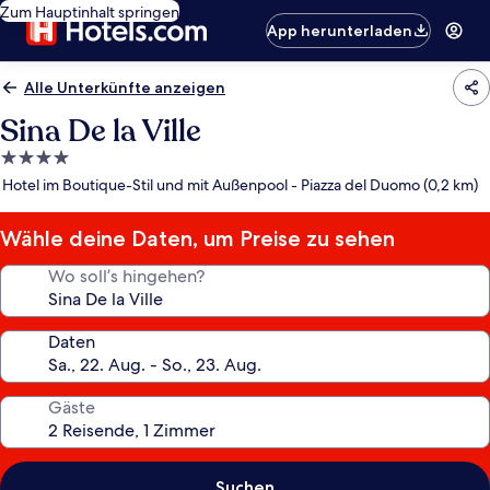
Zum Hauptinhalt springen
App herunterladen
Alle Unterkünfte anzeigen
Sina De la Ville
4.0-
Sterne-
Hotel im Boutique-Stil und mit Außenpool - Piazza del Duomo (0,2 km)
Unterkunft
Wähle deine Daten, um Preise zu sehen
Wo soll’s hingehen?
Daten
Gäste
Suchen