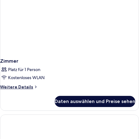
Zimmer
Platz für 1 Person
Kostenloses WLAN
Weitere
Weitere Details
Details
für
Daten auswählen und Preise sehen
Zimmer