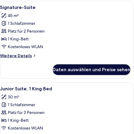
Alle
Ein modernes Wohnzimmer mit einer C
3
Signature-Suite
Fotos
45 m²
für
1 Schlafzimmer
Signature-
Suite
Platz für 2 Personen
anzeigen
1 King-Bett
Kostenloses WLAN
Weitere
Weitere Details
Details
für
Daten auswählen und Preise sehen
Signature-
Suite
Alle
Ein Hotelzimmer mit einem Bett, einem
2
Junior Suite, 1 King Bed
Fotos
30 m²
für
1 Schlafzimmer
Junior
Suite,
Platz für 3 Personen
1
1 King-Bett
King
Kostenloses WLAN
Bed