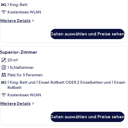
1 King-
1 King-Bett
Bett
Kostenloses WLAN
anzeigen
Weitere
Weitere Details
Details
für
Daten auswählen und Preise sehen
Deluxe-
Zimmer,
1 King-
Alle
Ein Hotelzimmer mit einem großen Bett
4
Bett
Superior-Zimmer
Fotos
20 m²
für
1 Schlafzimmer
Superior-
Zimmer
Platz für 3 Personen
anzeigen
1 King-Bett und 1 Einzel-Rollbett ODER 2 Einzelbetten und 1 Einzel-
Rollbett
Kostenloses WLAN
Weitere
Weitere Details
Details
für
Daten auswählen und Preise sehen
Superior-
Zimmer