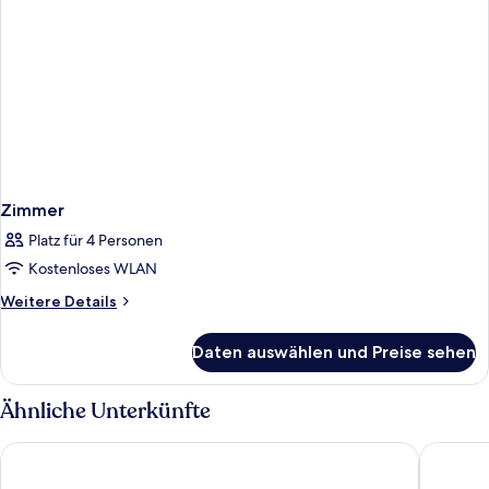
Zimmer
Platz für 4 Personen
Kostenloses WLAN
Weitere
Weitere Details
Details
für
Daten auswählen und Preise sehen
Zimmer
Ähnliche Unterkünfte
Hotel Dei Cavalieri Milano Duomo
Rosa Gra