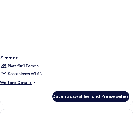
Zimmer
Platz für 1 Person
Kostenloses WLAN
Weitere
Weitere Details
Details
für
Daten auswählen und Preise sehen
Zimmer