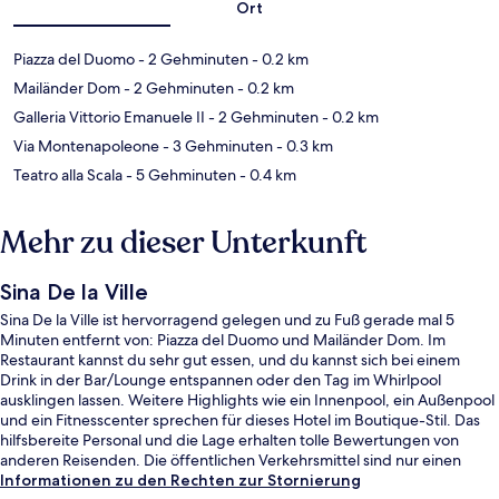
Ort
Piazza del Duomo
- 2 Gehminuten
- 0.2 km
Mailänder Dom
- 2 Gehminuten
- 0.2 km
Galleria Vittorio Emanuele II
- 2 Gehminuten
- 0.2 km
Via Montenapoleone
- 3 Gehminuten
- 0.3 km
Teatro alla Scala
- 5 Gehminuten
- 0.4 km
Mehr zu dieser Unterkunft
Sina De la Ville
Sina De la Ville ist hervorragend gelegen und zu Fuß gerade mal 5
Minuten entfernt von: Piazza del Duomo und Mailänder Dom. Im
Restaurant kannst du sehr gut essen, und du kannst sich bei einem
Drink in der Bar/Lounge entspannen oder den Tag im Whirlpool
ausklingen lassen. Weitere Highlights wie ein Innenpool, ein Außenpool
und ein Fitnesscenter sprechen für dieses Hotel im Boutique-Stil. Das
hilfsbereite Personal und die Lage erhalten tolle Bewertungen von
anderen Reisenden. Die öffentlichen Verkehrsmittel sind nur einen
kurzen Fußmarsch entfernt: Zur Metrostation Duomo sind es 3 Minuten
Informationen zu den Rechten zur Stornierung