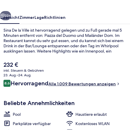
rück
Weiter
33+
Übersicht
Zimmer
Lage
Richtlinien
Sina De la Ville ist hervorragend gelegen und zu Fuß gerade mal 5
Minuten entfernt von: Piazza del Duomo und Mailänder Dom. Im
Restaurant kannst du sehr gut essen, und du kannst sich bei einem
Drink in der Bar/Lounge entspannen oder den Tag im Whirlpool
ausklingen lassen. Weitere Highlights wie ein Innenpool, ein
Außenpool und ein Fitnesscenter sprechen für dieses Hotel im
Boutique-Stil. Das hilfsbereite Personal und die Lage erhalten tolle
Der
232 €
Bewertungen von anderen Reisenden. Die öffentlichen
aktuelle
inkl. Steuern & Gebühren
Verkehrsmittel sind nur einen kurzen Fußmarsch entfernt: Zur
Preis
23. Aug.–24. Aug.
Metrostation Duomo sind es 3 Minuten und zur
Innenpool, Außenpool, Liegestühle
beträgt
Bewertungen
Straßenbahnhaltestelle Teatro alla Scala 4 Minuten.
Hervorragend
8,6
Alle 1.009 Bewertungen anzeigen
232 €.
8,6 von 10.
Beliebte Annehmlichkeiten
Pool
Haustiere erlaubt
Parkplätze verfügbar
Kostenloses WLAN