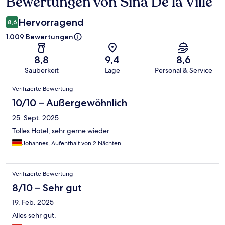
Bewertungen von Sina De la Ville
Bewertungen
Hervorragend
8,6
1.009 Bewertungen
8,8
9,4
8,6
Sauberkeit
Lage
Personal & Service
Bewertungen
Verifizierte Bewertung
10/10 – Außergewöhnlich
25. Sept. 2025
Tolles Hotel, sehr gerne wieder
Johannes, Aufenthalt von 2 Nächten
Verifizierte Bewertung
8/10 – Sehr gut
19. Feb. 2025
Alles sehr gut.