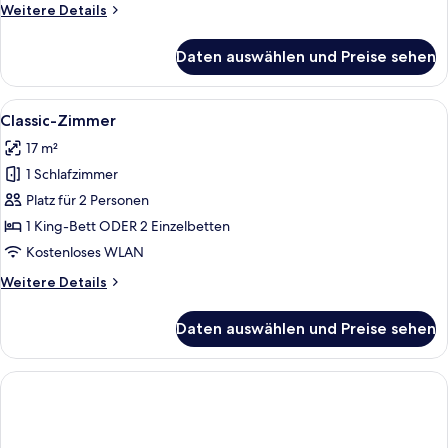
Weitere
Weitere Details
anzeigen
Details
für
Daten auswählen und Preise sehen
Junior
Suite,
1
Alle
Ein Hotelzimmer mit Bett, Schreibtisc
4
King
Classic-Zimmer
Fotos
Bed
17 m²
für
1 Schlafzimmer
Classic-
Zimmer
Platz für 2 Personen
anzeigen
1 King-Bett ODER 2 Einzelbetten
Kostenloses WLAN
Weitere
Weitere Details
Details
für
Daten auswählen und Preise sehen
Classic-
Zimmer