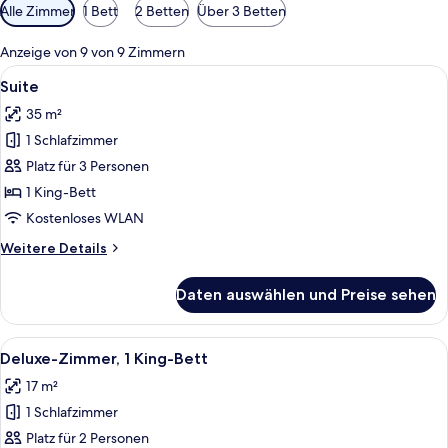
Verfügbare
Alle Zimmer
1 Bett
2 Betten
Über 3 Betten
Filter
für
Anzeige von 9 von 9 Zimmern
Zimmer
Alle
Ein modernes Hotelzimmer mit Sofa, Oh
6
Suite
Fotos
35 m²
für
1 Schlafzimmer
Suite
anzeigen
Platz für 3 Personen
1 King-Bett
Kostenloses WLAN
Weitere
Weitere Details
Details
für
Daten auswählen und Preise sehen
Suite
Alle
Ein Hotelzimmer mit einem großen Bett
3
Deluxe-Zimmer, 1 King-Bett
Fotos
17 m²
für
1 Schlafzimmer
Deluxe-
Zimmer,
Platz für 2 Personen