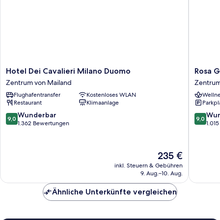
Hotel
Rosa
Hotel Dei Cavalieri Milano Duomo
Rosa G
Dei
Grand
Zentrum von Mailand
Zentrum
Cavalieri
Milano
Flughafentransfer
Kostenloses WLAN
Wellne
Milano
-
Restaurant
Klimaanlage
Parkpl
Duomo
Starhote
Zentrum
Collezio
9.0
9.0
Wunderbar
Wun
9,0
9,0
von
Zentru
von
von
1.362 Bewertungen
1.01
Mailand
von
10,
10,
Mailand
Wunderbar,
Wunder
1.362
1.015
Der
235 €
Bewertungen
Bewert
Preis
inkl. Steuern & Gebühren
beträgt
9. Aug.–10. Aug.
235 €
Ähnliche Unterkünfte vergleichen