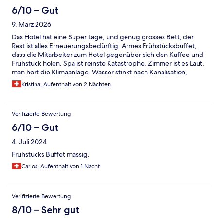
6/10 – Gut
9. März 2026
Das Hotel hat eine Super Lage, und genug grosses Bett, der
Rest ist alles Erneuerungsbedürftig. Armes Frühstücksbuffet,
dass die Mitarbeiter zum Hotel gegenüber sich den Kaffee und
Frühstück holen. Spa ist reinste Katastrophe. Zimmer ist es Laut,
man hört die Klimaanlage. Wasser stinkt nach Kanalisation,
dusche hat kein Druck, Schranktüre schwer zum öffnen. Zu
Kristina, Aufenthalt von 2 Nächten
teuer für den Service. Man bezahlt nur die Lage.
Verifizierte Bewertung
6/10 – Gut
4. Juli 2024
Frühstücks Buffet mässig.
Carlos, Aufenthalt von 1 Nacht
Verifizierte Bewertung
8/10 – Sehr gut