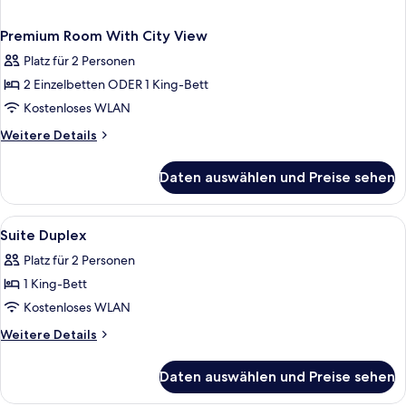
Premium Room With City View
Platz für 2 Personen
2 Einzelbetten ODER 1 King-Bett
Kostenloses WLAN
Weitere
Weitere Details
Details
für
Daten auswählen und Preise sehen
Premium
Room
With
Alle
Daunenbettdecken, Minibar, Zimmersaf
6
City
Suite Duplex
Fotos
View
Platz für 2 Personen
für
1 King-Bett
Suite
Duplex
Kostenloses WLAN
anzeigen
Weitere
Weitere Details
Details
für
Daten auswählen und Preise sehen
Suite
Duplex