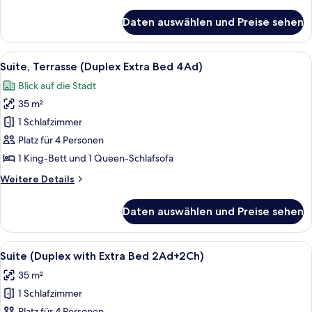
Details
anzeigen
für
Daten auswählen und Preise sehen
Suite
(Duplex
Extra
Alle
Ein moderner Außenbereich mit Pool, 
11
Bed
Suite, Terrasse (Duplex Extra Bed 4Ad)
Fotos
4Ad)
Blick auf die Stadt
für
35 m²
Suite,
Terrasse
1 Schlafzimmer
(Duplex
Platz für 4 Personen
Extra
1 King-Bett und 1 Queen-Schlafsofa
Bed
Weitere
Weitere Details
4Ad)
Details
anzeigen
für
Daten auswählen und Preise sehen
Suite,
Terrasse
(Duplex
Alle
Ein modernes Schlafzimmer mit einem g
7
Extra
Suite (Duplex with Extra Bed 2Ad+2Ch)
Fotos
Bed
35 m²
4Ad)
für
1 Schlafzimmer
Suite
Platz für 4 Personen