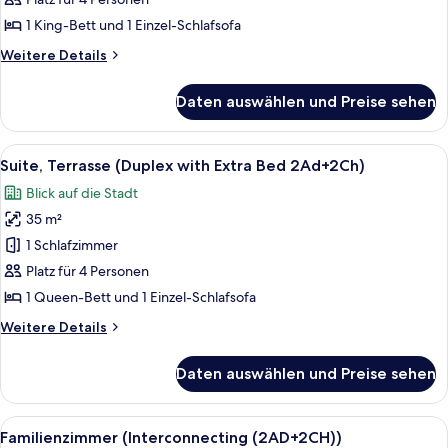
(Duplex
with
1 King-Bett und 1 Einzel-Schlafsofa
Extra
Weitere
Weitere Details
Bed
Details
2Ad+2Ch)
für
Daten auswählen und Preise sehen
Suite
anzeigen
(Duplex
with
Alle
Ein moderner Außenbereich mit Pool, 
12
Extra
Suite, Terrasse (Duplex with Extra Bed 2Ad+2Ch)
Fotos
Bed
Blick auf die Stadt
2Ad+2Ch)
für
35 m²
Suite,
Terrasse
1 Schlafzimmer
(Duplex
Platz für 4 Personen
with
1 Queen-Bett und 1 Einzel-Schlafsofa
Extra
Weitere
Weitere Details
Bed
Details
2Ad+2Ch)
für
Daten auswählen und Preise sehen
Suite,
anzeigen
Terrasse
(Duplex
Alle
Ein Hotelzimmer mit einem Bett, eine
8
with
Familienzimmer (Interconnecting (2AD+2CH))