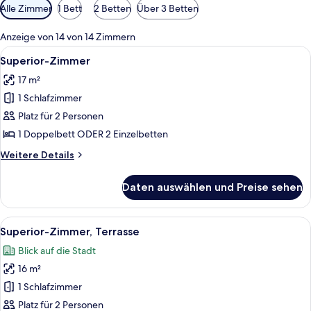
Verfügbare
Alle Zimmer
1 Bett
2 Betten
Über 3 Betten
Filter
für
Anzeige von 14 von 14 Zimmern
Zimmer
Alle
Ein Hotelzimmer mit Bett, Schreibtisc
9
Superior-Zimmer
Fotos
17 m²
für
1 Schlafzimmer
Superior-
Zimmer
Platz für 2 Personen
anzeigen
1 Doppelbett ODER 2 Einzelbetten
Weitere
Weitere Details
Details
für
Daten auswählen und Preise sehen
Superior-
Zimmer
Alle
Ein Hotelzimmer mit zwei Betten, ein
9
Superior-Zimmer, Terrasse
Fotos
Blick auf die Stadt
für
16 m²
Superior-
Zimmer,
1 Schlafzimmer
Terrasse
Platz für 2 Personen