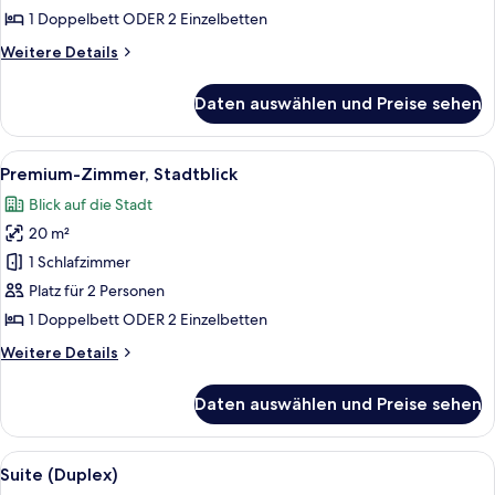
anzeigen
1 Doppelbett ODER 2 Einzelbetten
Weitere
Weitere Details
Details
für
Daten auswählen und Preise sehen
Superior-
Zimmer,
Terrasse
Alle
Ein Hotelzimmer mit Bett, Fernseher, 
8
Premium-Zimmer, Stadtblick
Fotos
Blick auf die Stadt
für
20 m²
Premium-
Zimmer,
1 Schlafzimmer
Stadtblick
Platz für 2 Personen
anzeigen
1 Doppelbett ODER 2 Einzelbetten
Weitere
Weitere Details
Details
für
Daten auswählen und Preise sehen
Premium-
Zimmer,
Stadtblick
Alle
Ein modernes Schlafzimmer mit einem g
5
Suite (Duplex)
Fotos