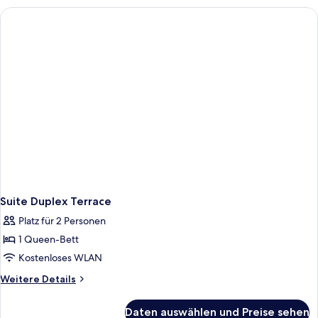
Suite Duplex Terrace
Platz für 2 Personen
1 Queen-Bett
Kostenloses WLAN
Weitere
Weitere Details
Details
für
Daten auswählen und Preise sehen
Suite