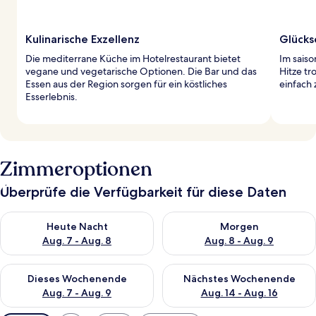
Kulinarische Exzellenz
Glücks
Die mediterrane Küche im Hotelrestaurant bietet
Im saiso
vegane und vegetarische Optionen. Die Bar und das
Hitze tr
Essen aus der Region sorgen für ein köstliches
einfach
Esserlebnis.
Zimmeroptionen
Überprüfe die Verfügbarkeit für diese Daten
Überprüfe die Verfügbarkeit für heute Nacht, Aug. 7 - Aug. 8.
Überprüfe die Verfügbarkeit f
Heute Nacht
Morgen
Aug. 7 - Aug. 8
Aug. 8 - Aug. 9
Überprüfe die Verfügbarkeit für dieses Wochenende, Aug. 7 - 
Überprüfe die Verfügbarkeit f
Dieses Wochenende
Nächstes Wochenende
Aug. 7 - Aug. 9
Aug. 14 - Aug. 16