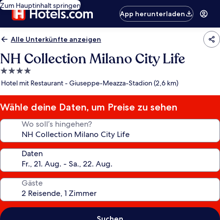
Zum Hauptinhalt springen
App herunterladen
Alle Unterkünfte anzeigen
NH Collection Milano City Life
4.0-
Sterne-
Hotel mit Restaurant - Giuseppe-Meazza-Stadion (2,6 km)
Unterkunft
Wähle deine Daten, um Preise zu sehen
Wo soll’s hingehen?
Daten
Gäste
Suchen