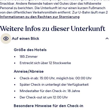
Snackbar. Andere Reisende haben viel Gutes über das hilfsbereite
Personal zu berichten. Die Unterkunft ist nur einen kurzen Fußmarsch
von den öffentlichen Verkehrsmitteln entfernt: Zur U-Bahn läuft man 2
Minuten (U-Bahn-Station Portello) bzw. 8 Minuten
Informationen zu den Rechten zur Stornierung
(Straßenbahnhaltestelle Corso Sempione Via E. Filiberto).
Weitere Infos zu dieser Unterkunft
Auf einen Blick
Größe des Hotels
185 Zimmer
Erstreckt sich über 12 Stockwerke
Anreise/Abreise
Check-in ab: 15:00 Uhr, möglich bis: 00:00 Uhr
Später Check-in unterliegt der Verfügbarkeit
Mindestalter für den Check-in: 18 Jahre
Der Check-out ist um 12:00 Uhr
Besondere Hinweise für den Check-in