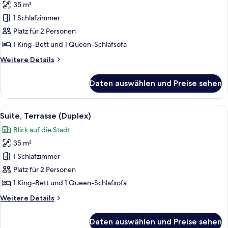
35 m²
für
1 Schlafzimmer
Suite
(Duplex)
Platz für 2 Personen
anzeigen
1 King-Bett und 1 Queen-Schlafsofa
Weitere
Weitere Details
Details
für
Daten auswählen und Preise sehen
Suite
(Duplex)
Alle
Ein moderner Außenbereich mit Pool, 
11
Suite, Terrasse (Duplex)
Fotos
Blick auf die Stadt
für
35 m²
Suite,
Terrasse
1 Schlafzimmer
(Duplex)
Platz für 2 Personen
anzeigen
1 King-Bett und 1 Queen-Schlafsofa
Weitere
Weitere Details
Details
für
Daten auswählen und Preise sehen
Suite,