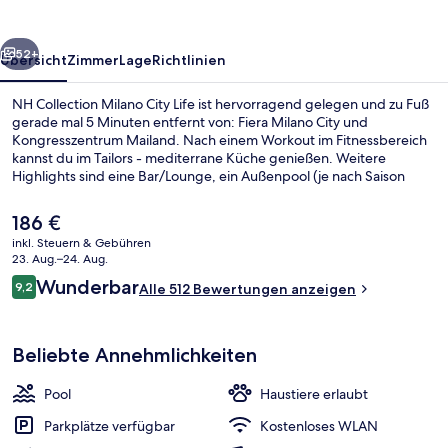
Life
rück
Weiter
52+
Übersicht
Zimmer
Lage
Richtlinien
NH Collection Milano City Life ist hervorragend gelegen und zu Fuß
gerade mal 5 Minuten entfernt von: Fiera Milano City und
Kongresszentrum Mailand. Nach einem Workout im Fitnessbereich
kannst du im Tailors - mediterrane Küche genießen. Weitere
Highlights sind eine Bar/Lounge, ein Außenpool (je nach Saison
geöffnet) und eine Snackbar. Andere Reisende haben viel Gutes
über das hilfsbereite Personal zu berichten. Die Unterkunft ist nur
Der
186 €
einen kurzen Fußmarsch von den öffentlichen Verkehrsmitteln
aktuelle
inkl. Steuern & Gebühren
entfernt: Zur U-Bahn läuft man 2 Minuten (U-Bahn-Station Portello)
Preis
23. Aug.–24. Aug.
bzw. 8 Minuten (Straßenbahnhaltestelle Corso Sempione Via E.
Außenpool (je nach Saison geöffnet)
beträgt
Bewertungen
Filiberto).
Wunderbar
9,2
Alle 512 Bewertungen anzeigen
186 €.
9,2 von 10.
Beliebte Annehmlichkeiten
Pool
Haustiere erlaubt
Parkplätze verfügbar
Kostenloses WLAN