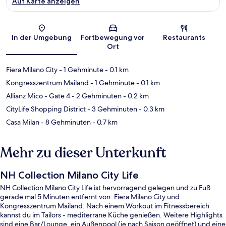
Auf Karte anzeigen
Karte
In der Umgebung
Fortbewegung vor
Restaurants
Ort
Fiera Milano City
- 1 Gehminute
- 0.1 km
Kongresszentrum Mailand
- 1 Gehminute
- 0.1 km
Allianz Mico - Gate 4
- 2 Gehminuten
- 0.2 km
CityLife Shopping District
- 3 Gehminuten
- 0.3 km
Casa Milan
- 8 Gehminuten
- 0.7 km
Mehr zu dieser Unterkunft
NH Collection Milano City Life
NH Collection Milano City Life ist hervorragend gelegen und zu Fuß
gerade mal 5 Minuten entfernt von: Fiera Milano City und
Kongresszentrum Mailand. Nach einem Workout im Fitnessbereich
kannst du im Tailors - mediterrane Küche genießen. Weitere Highlights
sind eine Bar/Lounge, ein Außenpool (je nach Saison geöffnet) und eine