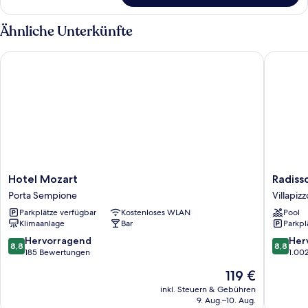
Duplex
Terrace
Ähnliche Unterkünfte
Hotel Mozart
Radisson
Hotel
Radisso
Hotel Mozart
Radiss
Mozart
Blu
Porta Sempione
Villapiz
Porta
Hotel,
Parkplätze verfügbar
Kostenloses WLAN
Pool
Sempione
Milan
Klimaanlage
Bar
Parkpl
Villapiz
8.8
8.8
Hervorragend
Her
8,8
8,8
von
von
185 Bewertungen
1.00
10,
10,
Der
119 €
Hervorragend,
Hervorr
Preis
185
1.002
inkl. Steuern & Gebühren
beträgt
9. Aug.–10. Aug.
Bewertungen
Bewert