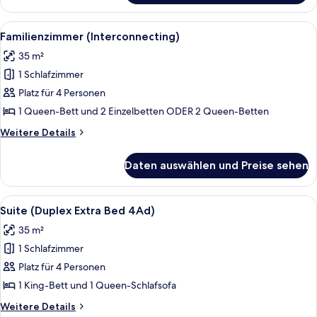
Terrasse
(Duplex)
Alle
Ein Hotelzimmer mit einem Bett, eine
7
Familienzimmer (Interconnecting)
Fotos
35 m²
für
1 Schlafzimmer
Familienzimmer
(Interconnecting)
Platz für 4 Personen
anzeigen
1 Queen-Bett und 2 Einzelbetten ODER 2 Queen-Betten
Weitere
Weitere Details
Details
für
Daten auswählen und Preise sehen
Familienzimmer
(Interconnecting)
Alle
Ein modernes Schlafzimmer mit einem g
5
Suite (Duplex Extra Bed 4Ad)
Fotos
35 m²
für
1 Schlafzimmer
Suite
(Duplex
Platz für 4 Personen
Extra
1 King-Bett und 1 Queen-Schlafsofa
Bed
Weitere
Weitere Details
4Ad)