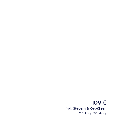
io
Sitzecke in der Lobby
Der
109 €
aktuelle
inkl. Steuern & Gebühren
Preis
27. Aug.–28. Aug.
Unterkunft)
Suite, Mehrere Betten | Minibar, Zimm
beträgt
109 €.