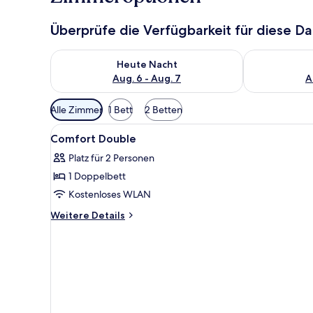
Überprüfe die Verfügbarkeit für diese D
Überprüfe die Verfügbarkeit für heute Nacht, Aug. 6
Überprüfe die
Heute Nacht
Aug. 6 - Aug. 7
A
Verfügbare
Alle Zimmer
1 Bett
2 Betten
Filter
Alle
Ein Hotelzimmer mit einem Bet
für
9
Comfort Double
Fotos
Zimmer
Platz für 2 Personen
für
1 Doppelbett
Comfort
Double
Kostenloses WLAN
anzeigen
Weitere
Weitere Details
Details
für
Comfort
Double