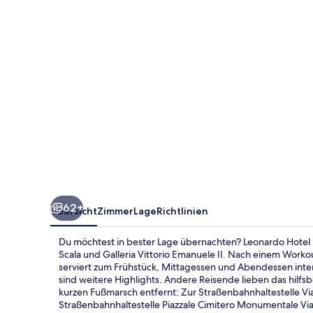
Center
62+
Übersicht
Zimmer
Lage
Richtlinien
Du möchtest in bester Lage übernachten? Leonardo Hotel Mi
Scala und Galleria Vittorio Emanuele II. Nach einem Workou
serviert zum Frühstück, Mittagessen und Abendessen inter
sind weitere Highlights. Andere Reisende lieben das hilfsb
kurzen Fußmarsch entfernt: Zur Straßenbahnhaltestelle Via
Straßenbahnhaltestelle Piazzale Cimitero Monumentale Vi