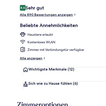
Bewertungen
Sehr gut
8,4
8,4 von 10.
Alle 890 Bewertungen anzeigen
Tägliches Fr
Beliebte Annehmlichkeiten
Haustiere erlaubt
Kostenloses WLAN
Zimmer mit Verbindungstür verfügbar
Alle anzeigen
Wichtigste Merkmale
(12)
Sich wie zu Hause fühlen
(6)
Zimmeroptionen