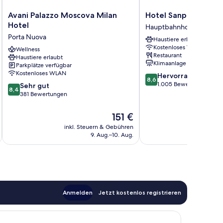
Avani
Hotel
Avani Palazzo Moscova Milan
Hotel Sanpi Milano
Palazzo
Sanpi
Hotel
Hauptbahnhof
Moscova
Milano
Porta Nuova
Haustiere erlaubt
Milan
Hauptbahnhof
Kostenloses WLAN
Hotel
Wellness
Restaurant
Haustiere erlaubt
Porta
Klimaanlage
Parkplätze verfügbar
Nuova
Kostenloses WLAN
8.6
Hervorragend
8,6
von
1.005 Bewertungen
8.4
Sehr gut
8,4
10,
von
381 Bewertungen
Hervorragend,
10,
1.005
Sehr
Der
151 €
Bewertungen
gut,
Preis
inkl. Steuern & Gebühren
inkl. S
381
beträgt
9. Aug.–10. Aug.
Bewertungen
151 €
Anmelden
Jetzt kostenlos registrieren