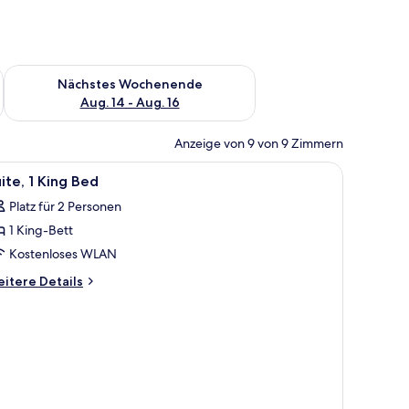
es Wochenende, Aug. 7 - Aug. 9.
Überprüfe die Verfügbarkeit für nächstes Wochenende, Aug. 1
Nächstes Wochenende
Aug. 14 - Aug. 16
Anzeige von 9 von 9 Zimmern
nd und einem Fenster mit Vorhängen.
le
Außenbereich
1
ite, 1 King Bed
otos
Platz für 2 Personen
ür
1 King-Bett
ite,
Kostenloses WLAN
ing
itere
itere Details
ed
tails
r
nzeigen
ite,
ng
ed