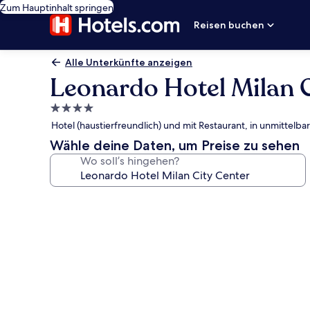
Zum Hauptinhalt springen
Reisen buchen
Alle Unterkünfte anzeigen
Leonardo Hotel Milan C
4.0-
Sterne-
Hotel (haustierfreundlich) und mit Restaurant, in unmittel
Unterkunft
Wähle deine Daten, um Preise zu sehen
Wo soll’s hingehen?
Fotogalerie
von
Leonardo
Hotel
Milan
City