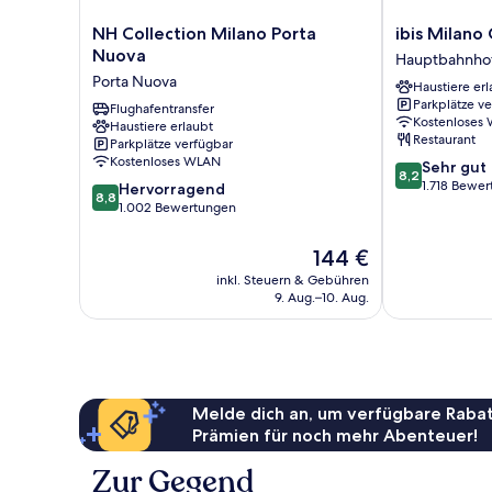
NH
ibis
NH Collection Milano Porta
ibis Milano
Collection
Milano
Nuova
Hauptbahnho
Milano
Centro
Porta Nuova
Haustiere erl
Porta
Hauptbahnho
Parkplätze v
Nuova
Flughafentransfer
Kostenloses
Haustiere erlaubt
Porta
Restaurant
Parkplätze verfügbar
Nuova
Kostenloses WLAN
8.2
Sehr gut
8,2
von
1.718 Bewe
8.8
Hervorragend
8,8
10,
von
1.002 Bewertungen
Sehr
10,
gut,
Hervorragend,
Der
144 €
1.718
1.002
Preis
inkl. Steuern & Gebühren
Bewertungen
Bewertungen
beträgt
9. Aug.–10. Aug.
144 €
Melde dich an, um verfügbare Rabat
Prämien für noch mehr Abenteuer!
Zur Gegend