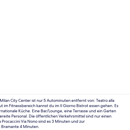
Terrasse/Pat
lan City Center ist nur 5 Autominuten entfernt von: Teatro alla
t im Fitnessbereich kannst du im Il Giorno Bistrot essen gehen. Es
nationale Küche. Eine Bar/Lounge, eine Terrasse und ein Garten
Bar (in der 
ereite Personal. Die öffentlichen Verkehrsmittel sind nur einen
 Procaccini Via Nono sind es 3 Minuten und zur
a Bramante 4 Minuten.