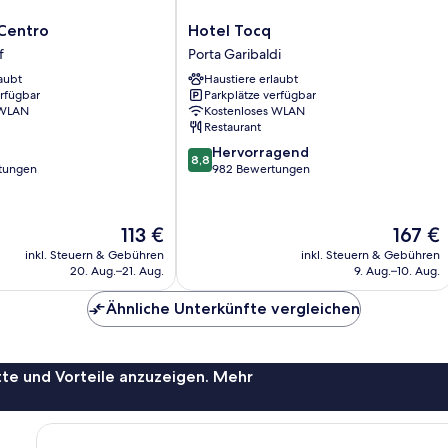
Hotel
 Centro
Hotel Tocq
Tocq
f
Porta Garibaldi
Porta
aubt
Haustiere erlaubt
f
Garibaldi
erfügbar
Parkplätze verfügbar
 WLAN
Kostenloses WLAN
Restaurant
8.8
Hervorragend
8,8
von
rtungen
982 Bewertungen
10,
Hervorragend,
982
Der
Der
113 €
167 €
Bewertungen
Preis
Preis
inkl. Steuern & Gebühren
inkl. Steuern & Gebühren
beträgt
beträgt
20. Aug.–21. Aug.
9. Aug.–10. Aug.
113 €
167 €
Ähnliche Unterkünfte vergleichen
te und Vorteile anzuzeigen. Mehr