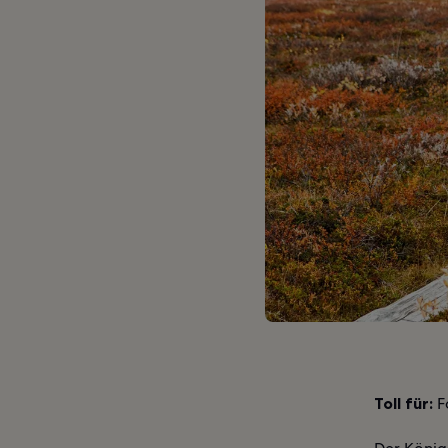
Toll für:
F