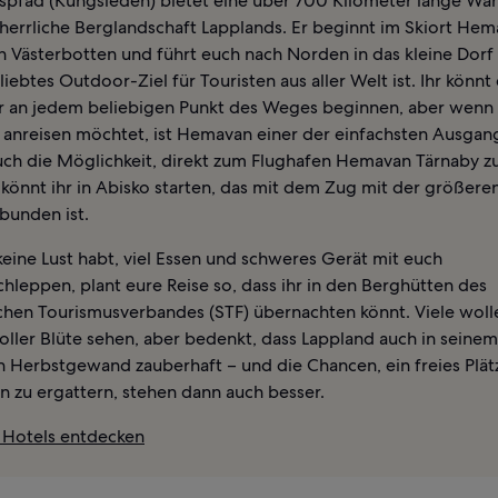
spfad (Kungsleden) bietet eine über 700 Kilometer lange Wa
 herrliche Berglandschaft Lapplands. Er beginnt im Skiort Hem
n Västerbotten und führt euch nach Norden in das kleine Dorf
liebtes Outdoor-Ziel für Touristen aus aller Welt ist. Ihr könnt
 an jedem beliebigen Punkt des Weges beginnen, aber wenn 
anreisen möchtet, ist Hemavan einer der einfachsten Ausgan
uch die Möglichkeit, direkt zum Flughafen Hemavan Tärnaby zu
 könnt ihr in Abisko starten, das mit dem Zug mit der größere
bunden ist.
eine Lust habt, viel Essen und schweres Gerät mit euch
hleppen, plant eure Reise so, dass ihr in den Berghütten des
hen Tourismusverbandes (STF) übernachten könnt. Viele woll
oller Blüte sehen, aber bedenkt, dass Lappland auch in seinem
n Herbstgewand zauberhaft – und die Chancen, ein freies Plät
n zu ergattern, stehen dann auch besser.
Hotels entdecken