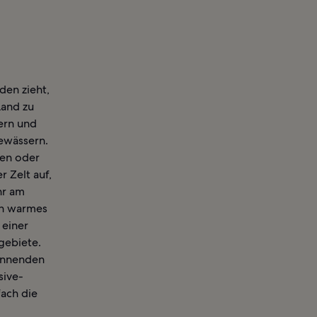
en zieht,
Land zu
ern und
Gewässern.
en oder
 Zelt auf,
hr am
in warmes
 einer
gebiete.
annenden
sive-
fach die