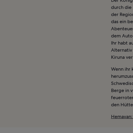
Der König
durch die
der Regio
das ein be
Abenteuer
dem Auto 
Ihr habt a
Alternativ
Kiruna ver
Wenn ihr k
herumzusc
Schwedisc
Berge in v
feuerrote
den Hütte
Hemavan: 