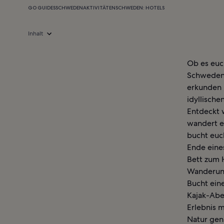
GO GUIDES
SCHWEDEN
AKTIVITÄTEN
SCHWEDEN: HOTELS
Inhalt
Ob es euc
Schwedens
erkunden 
idyllische
Entdeckt 
wandert e
bucht euc
Ende eine
Bett zum 
Wanderung
Bucht ein
Kajak-Aben
Erlebnis m
Natur gen