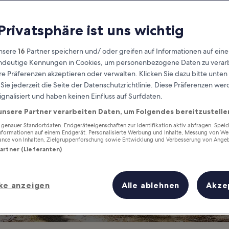
anderwege in Sc
 Privatsphäre ist uns wichtig
h die schönsten Landschaften
nsere
16
Partner speichern und/ oder greifen auf Informationen auf ein
eindeutige Kennungen in Cookies, um personenbezogene Daten zu verarb
e Präferenzen akzeptieren oder verwalten. Klicken Sie dazu bitte unten
ie jederzeit die Seite der Datenschutzrichtlinie. Diese Präferenzen we
ignalisiert und haben keinen Einfluss auf Surfdaten.
unsere Partner verarbeiten Daten, um Folgendes bereitzustelle
enauer Standortdaten. Endgeräteeigenschaften zur Identifikation aktiv abfragen. Spei
Informationen auf einem Endgerät. Personalisierte Werbung und Inhalte, Messung von We
ance von Inhalten, Zielgruppenforschung sowie Entwicklung und Verbesserung von Ange
Partner (Lieferanten)
ke anzeigen
Alle ablehnen
Akze