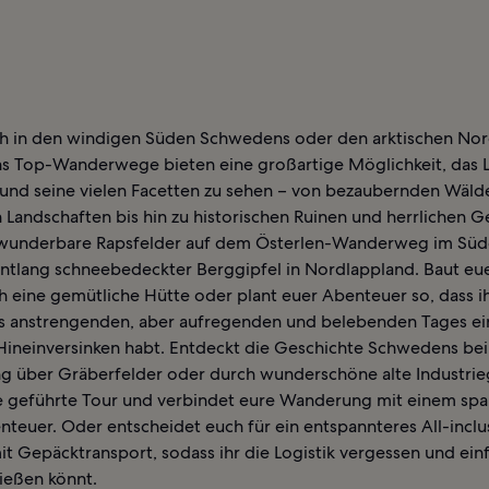
h in den windigen Süden Schwedens oder den arktischen Nord
 Top-Wanderwege bieten eine großartige Möglichkeit, das 
und seine vielen Facetten zu sehen – von bezaubernden Wäld
n Landschaften bis hin zu historischen Ruinen und herrlichen 
wunderbare Rapsfelder auf dem Österlen-Wanderweg im Süd
ntlang schneebedeckter Berggipfel in Nordlappland. Baut euer
h eine gemütliche Hütte oder plant euer Abenteuer so, dass i
s anstrengenden, aber aufregenden und belebenden Tages e
Hineinversinken habt. Entdeckt die Geschichte Schwedens bei
 über Gräberfelder oder durch wunderschöne alte Industrie
e geführte Tour und verbindet eure Wanderung mit einem sp
teuer. Oder entscheidet euch für ein entspannteres All-inclu
it Gepäcktransport, sodass ihr die Logistik vergessen und ein
ießen könnt.