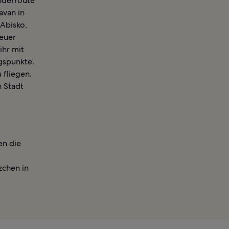
nderroute
avan in
 Abisko,
 euer
ihr mit
gspunkte.
 fliegen.
n Stadt
en die
zchen in