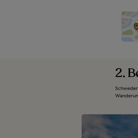
2. 
Schwedens
Wanderu