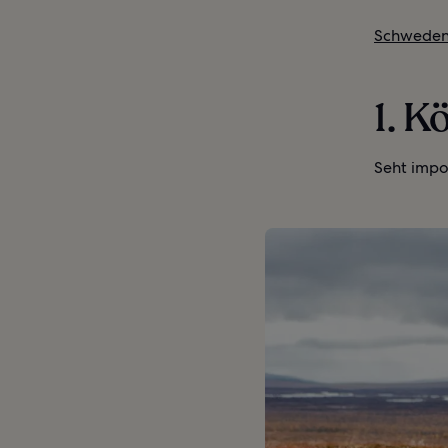
Schweden
1. K
Seht impo