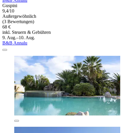
B&B Annalu
Guspini
9,4/10
Außergewöhnlich
(3 Bewertungen)
68 €
inkl. Steuern & Gebühren
9. Aug.–10. Aug.
B&B Annalu