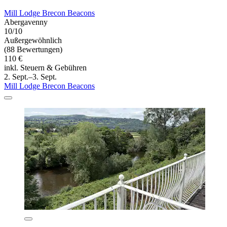
Mill Lodge Brecon Beacons
Abergavenny
10/10
Außergewöhnlich
(88 Bewertungen)
110 €
inkl. Steuern & Gebühren
2. Sept.–3. Sept.
Mill Lodge Brecon Beacons