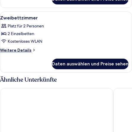
Dreibettzimmer
Alle
Ein kleines Einzelzimmer mit einem b
2
Zweibettzimmer
Fotos
Platz für 2 Personen
für
2 Einzelbetten
Zweibettzimmer
anzeigen
Kostenloses WLAN
Weitere
Weitere Details
Details
für
Daten auswählen und Preise sehen
Zweibettzimmer
Ähnliche Unterkünfte
OYO Prince of Wales Country Hotel
Nant Ddu