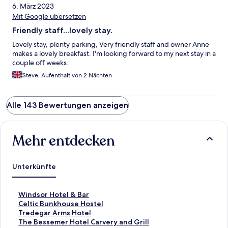
6. März 2023
Mit Google übersetzen
Friendly staff...lovely stay.
Lovely stay, plenty parking, Very friendly staff and owner Anne
makes a lovely breakfast. I'm looking forward to my next stay in a
couple off weeks.
Steve, Aufenthalt von 2 Nächten
Alle 143 Bewertungen anzeigen
Mehr entdecken
Unterkünfte
L
Windsor Hotel & Bar
i
L
Celtic Bunkhouse Hostel
n
i
L
Tredegar Arms Hotel
k
n
i
L
The Bessemer Hotel Carvery and Grill