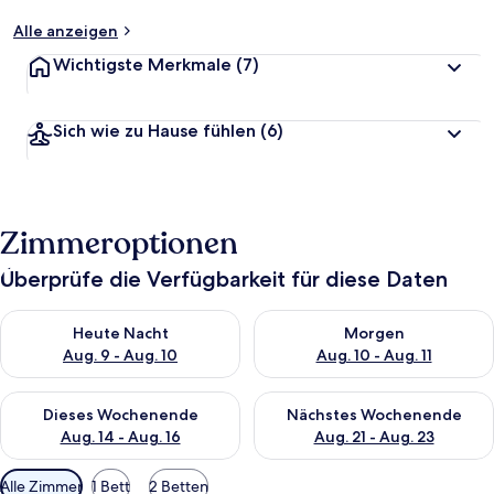
Alle anzeigen
Wichtigste Merkmale
(7)
Sich wie zu Hause fühlen
(6)
Zimmeroptionen
Überprüfe die Verfügbarkeit für diese Daten
Überprüfe die Verfügbarkeit für heute Nacht, Aug. 9 - Aug. 10
Überprüfe die Verfügbarkeit fü
Heute Nacht
Morgen
Aug. 9 - Aug. 10
Aug. 10 - Aug. 11
Überprüfe die Verfügbarkeit für dieses Wochenende, Aug. 14 -
Überprüfe die Verfügbarkeit f
Dieses Wochenende
Nächstes Wochenende
Aug. 14 - Aug. 16
Aug. 21 - Aug. 23
Verfügbare
Alle Zimmer
1 Bett
2 Betten