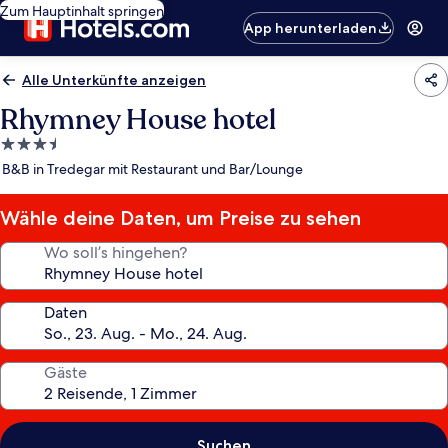
Zum Hauptinhalt springen
App herunterladen
Alle Unterkünfte anzeigen
Rhymney House hotel
3.5-
Sterne-
B&B in Tredegar mit Restaurant und Bar/Lounge
Unterkunft
Wähle deine Daten, um Preise zu sehen
Wo soll’s hingehen?
Daten
Gäste
Suchen