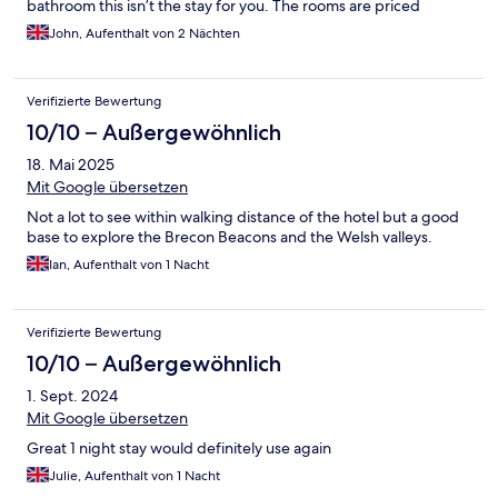
bathroom this isn’t the stay for you. The rooms are priced
relative to the decor and facilities and represent great value for
John, Aufenthalt von 2 Nächten
money. Breakfast was lovely with cereal, juice, toast on self serve
and a full breakfast cooked to order. A vegetarian full breakfast
swapped the bacon and pork sausage for grilled halloumi and
Verifizierte Bewertung
veggie sausage. All delightful well cooked. We will be back to
stay here again
10/10 – Außergewöhnlich
18. Mai 2025
Mit Google übersetzen
Not a lot to see within walking distance of the hotel but a good
base to explore the Brecon Beacons and the Welsh valleys.
Ian, Aufenthalt von 1 Nacht
Verifizierte Bewertung
10/10 – Außergewöhnlich
1. Sept. 2024
Mit Google übersetzen
Great 1 night stay would definitely use again
Julie, Aufenthalt von 1 Nacht