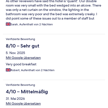
As other reviewers have said this hotel is 'quaint'. Our double
room was very small with the bed wedged into an alcove. There
was only a net curtain on the window, the lighting in the
bathroom was very poor and the bed was extremely creaky. I
did point some of these issues out to a member of staff but
nothing was said. On the plus side the breakfast was very good
Sarah, Aufenthalt von 2 Nächten
and the lady who cooked it was lovely. The wi-fi had a strong
signal and the surrounding area was very quiet, especially at
night. I noticed that the hotel is for sale so that is probably why
Verifizierte Bewertung
the rooms haven't been updated.
8/10 – Sehr gut
5. Nov. 2025
Mit Google übersetzen
Very good breakfast
Robert, Aufenthalt von 2 Nächten
Verifizierte Bewertung
4/10 – Mittelmäßig
31. Mai 2026
Mit Google übersetzen