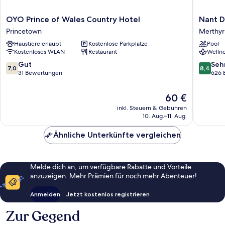
OYO
Nant
OYO Prince of Wales Country Hotel
Nant D
Prince
Ddu
Princetown
Merthyr 
of
Lodge
Haustiere erlaubt
Kostenlose Parkplätze
Pool
Wales
Hotel
Kostenloses WLAN
Restaurant
Wellne
Country
&
Hotel
Spa
7.0
8.4
Gut
Seh
7,0
8,4
Princetown
by
von
von
31 Bewertungen
626 
Belvilla
10,
10,
Merthyr
Gut,
Sehr
Der
60 €
Tydfil
31
gut,
Preis
inkl. Steuern & Gebühren
Bewertungen
626
beträgt
10. Aug.–11. Aug.
Bewert
60 €
Ähnliche Unterkünfte vergleichen
Melde dich an, um verfügbare Rabatte und Vorteile
anzuzeigen. Mehr Prämien für noch mehr Abenteuer!
Anmelden
Jetzt kostenlos registrieren
Zur Gegend