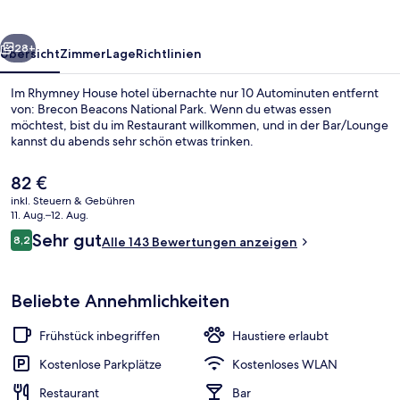
rück
Weiter
28+
Übersicht
Zimmer
Lage
Richtlinien
Im Rhymney House hotel übernachte nur 10 Autominuten entfernt
von: Brecon Beacons National Park. Wenn du etwas essen
möchtest, bist du im Restaurant willkommen, und in der Bar/Lounge
kannst du abends sehr schön etwas trinken.
Der
82 €
aktuelle
inkl. Steuern & Gebühren
Preis
11. Aug.–12. Aug.
beträgt
Bewertungen
Sehr gut
8,2
Restaurant
Alle 143 Bewertungen anzeigen
82 €.
8,2 von 10.
Beliebte Annehmlichkeiten
Frühstück inbegriffen
Haustiere erlaubt
Kostenlose Parkplätze
Kostenloses WLAN
Restaurant
Bar