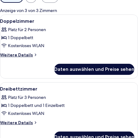
Filter
für
Anzeige von 3 von 3 Zimmern
Zimmer
Alle
Ein ordentlich bezogenes Bett mit grü
6
Doppelzimmer
Fotos
Platz für 2 Personen
für
1 Doppelbett
Doppelzimmer
anzeigen
Kostenloses WLAN
Weitere
Weitere Details
Details
für
Daten auswählen und Preise sehen
Doppelzimmer
Alle
Ein Schlafzimmer mit einem Einzelbett,
2
Dreibettzimmer
Fotos
Platz für 3 Personen
für
1 Doppelbett und 1 Einzelbett
Dreibettzimmer
anzeigen
Kostenloses WLAN
Weitere
Weitere Details
Details
für
Daten auswählen und Preise sehen