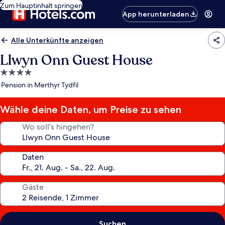
Zum Hauptinhalt springen
App herunterladen
Alle Unterkünfte anzeigen
Llwyn Onn Guest House
4.0-
Sterne-
Pension in Merthyr Tydfil
Unterkunft
Wähle deine Daten, um Preise zu sehen
Wo soll’s hingehen?
Daten
Gäste
Suchen