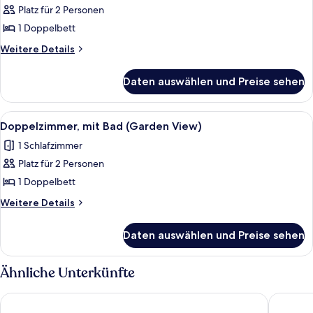
Platz für 2 Personen
Executive-
Doppelzimmer,
1 Doppelbett
mit
Weitere
Weitere Details
Bad
Details
für
anzeigen
Daten auswählen und Preise sehen
Executive-
Doppelzimmer,
mit
Alle
Ein Schlafzimmer mit zwei Einzelbett
2
Bad
Doppelzimmer, mit Bad (Garden View)
Fotos
1 Schlafzimmer
für
Platz für 2 Personen
Doppelzimmer,
mit
1 Doppelbett
Bad
Weitere
Weitere Details
(Garden
Details
für
View)
Daten auswählen und Preise sehen
Doppelzimmer,
anzeigen
mit
Bad
Ähnliche Unterkünfte
(Garden
View)
Nant Ddu Lodge Hotel & Spa by Belvilla
Howfield