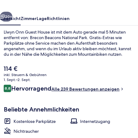
rück
Weiter
20+
Übersicht
Zimmer
Lage
Richtlinien
Llwyn Onn Guest House ist mit dem Auto gerade mal 5 Minuten
entfernt von: Brecon Beacons National Park. Gratis-Extras wie
Parkplätze ohne Service machen den Aufenthalt besonders
angenehm, und wenn du im Urlaub aktiv bleiben möchtest, kannst
du in der Nähe die Möglichkeiten zum Mountainbiken nutzen.
Der
114 €
aktuelle
inkl. Steuern & Gebühren
Preis
1. Sept.–2. Sept.
Außenbereich
beträgt
Bewertungen
Hervorragend
8,8
Alle 239 Bewertungen anzeigen
114 €.
8,8 von 10.
Beliebte Annehmlichkeiten
Kostenlose Parkplätze
Internetzugang
Nichtraucher