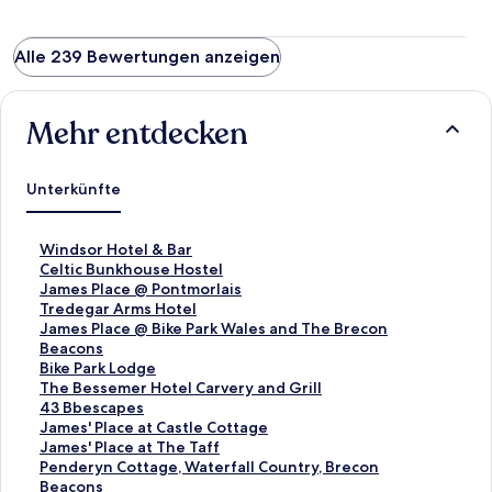
Alle 239 Bewertungen anzeigen
Mehr entdecken
Unterkünfte
L
Windsor Hotel & Bar
i
L
Celtic Bunkhouse Hostel
n
i
L
James Place @ Pontmorlais
k
n
i
L
Tredegar Arms Hotel
,
k
n
i
L
James Place @ Bike Park Wales and The Brecon
d
,
k
n
i
Beacons
e
d
,
k
n
L
Bike Park Lodge
r
e
d
,
k
i
L
The Bessemer Hotel Carvery and Grill
d
r
e
d
,
n
i
L
43 Bbescapes
i
d
r
e
d
k
n
i
L
James' Place at Castle Cottage
e
i
d
r
e
,
k
n
i
L
James' Place at The Taff
f
e
i
d
r
d
,
k
n
i
L
Penderyn Cottage, Waterfall Country, Brecon
o
f
e
i
d
e
d
,
k
n
i
Beacons