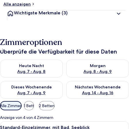
Alle anzeigen
Wichtigste Merkmale
(3)
Zimmeroptionen
Überprüfe die Verfügbarkeit für diese Daten
Überprüfe die Verfügbarkeit für heute Nacht, Aug. 7 - Aug. 8.
Überprüfe die Verfügbarkeit f
Heute Nacht
Morgen
Aug. 7 - Aug. 8
Aug. 8 - Aug. 9
Überprüfe die Verfügbarkeit für dieses Wochenende, Aug. 7 - 
Überprüfe die Verfügbarkeit f
Dieses Wochenende
Nächstes Wochenende
Aug. 7 - Aug. 9
Aug. 14 - Aug. 16
Verfügbare
Alle Zimmer
1 Bett
2 Betten
Filter
für
Anzeige von 4 von 4 Zimmern
Zimmer
Alle
Ein Schlafzimmer mit einem Bett, Nac
1
Standard-Einzelzimmer, mit Bad, Seeblick