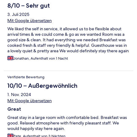
8/10 – Sehr gut
3. Juli 2025
Mit Google übersetzen
We liked the self in service, it allowed us to be flexible about
arrival times & we could come & go as we wanted Room was a
good size & clean. It had everything we needed Breakfast was
cooked fresh & staff very friendly & helpful. Guesthouse was in
a lovely quiet & pretty area We would definitely stay there again
Jonathan, Aufenthalt von 1 Nacht
Verifizierte Bewertung
10/10 – Außergewöhnlich
1. Nov. 2024
Mit Google übersetzen
Great
Great stay in a large room with comfortable bed. Breakfast was
good. Relaxed atmosphere with friendly pleasant staff. We
would happily stay here again.
Pete, Aufenthalt von 3 Nächten