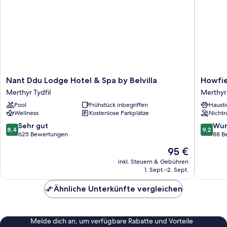
Nant
Howfiel
Nant Ddu Lodge Hotel & Spa by Belvilla
Howfie
Ddu
Hotel
Merthyr Tydfil
Merthyr 
Lodge
Merthyr
Pool
Frühstück inbegriffen
Hausti
Hotel
Tydfil
Wellness
Kostenlose Parkplätze
Nichtr
&
Spa
8.4
9.2
Sehr gut
Wun
8,4
9,2
by
von
von
625 Bewertungen
88 B
Belvilla
10,
10,
Der
95 €
Merthyr
Sehr
Wunder
Preis
Tydfil
gut,
88
inkl. Steuern & Gebühren
beträgt
1. Sept.–2. Sept.
625
Bewert
95 €
Bewertungen
Ähnliche Unterkünfte vergleichen
Melde dich an, um verfügbare Rabatte und Vorteile