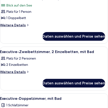
Fotos
Blick auf den See
für
Platz für 1 Person
Standard-
Einzelzimmer,
1 Doppelbett
mit
Weitere
Weitere Details
Bad,
Details
für
Seeblick
Daten auswählen und Preise sehen
Standard-
anzeigen
Einzelzimmer,
mit
Alle
Ein Zimmer mit zwei Einzelbetten, ei
1
Bad,
Executive-Zweibettzimmer, 2 Einzelbetten, mit Bad
Fotos
Seeblick
Platz für 2 Personen
für
2 Einzelbetten
Executive-
Zweibettzimmer,
Weitere
Weitere Details
Details
2 Einzelbetten,
für
mit
Daten auswählen und Preise sehen
Executive-
Bad
Zweibettzimmer,
anzeigen
2 Einzelbetten,
Alle
Ein ordentlich bezogenes Bett mit we
2
mit
Executive-Doppelzimmer, mit Bad
Fotos
Bad
1 Schlafzimmer
für