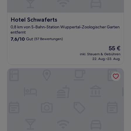
Hotel Schwaferts
Hotel Schwaferts
0,8 km von S-Bahn-Station Wuppertal-Zoologischer Garten
entfernt
7.6
7,6/10
Gut
(57 Bewertungen)
von
Der
55 €
10,
Preis
Gut,
inkl. Steuern & Gebühren
beträgt
22. Aug.–23. Aug.
(57
55 €
Bewertungen)
Postboutique Hotel