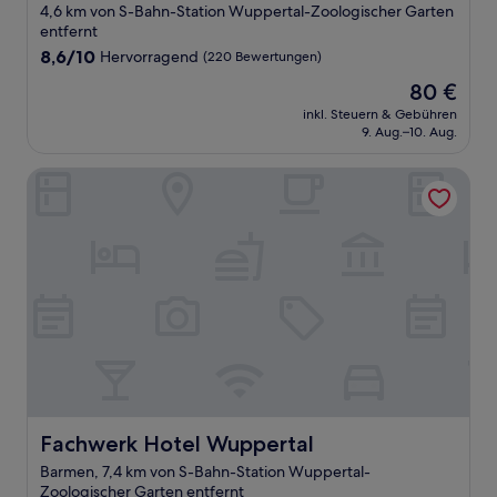
Sterne-
4,6 km von S-Bahn-Station Wuppertal-Zoologischer Garten
Unterkunft
entfernt
8.6
8,6/10
Hervorragend
(220 Bewertungen)
von
Der
80 €
10,
Preis
Hervorragend,
inkl. Steuern & Gebühren
beträgt
9. Aug.–10. Aug.
(220
80 €
Bewertungen)
Fachwerk Hotel Wuppertal
Fachwerk Hotel Wuppertal
Fachwerk Hotel Wuppertal
Barmen, 7,4 km von S-Bahn-Station Wuppertal-
Zoologischer Garten entfernt