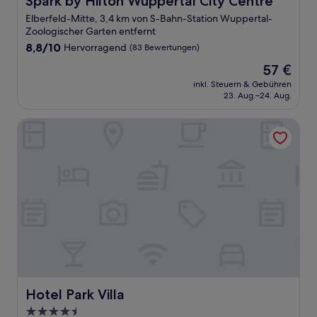
Spark by Hilton Wuppertal City Centre
Elberfeld-Mitte, 3,4 km von S-Bahn-Station Wuppertal-
Zoologischer Garten entfernt
8.8
8,8/10
Hervorragend
(83 Bewertungen)
von
Der
57 €
10,
Preis
Hervorragend,
inkl. Steuern & Gebühren
beträgt
23. Aug.–24. Aug.
(83
57 €
Bewertungen)
Hotel Park Villa
Hotel Park Villa
Hotel Park Villa
4.5-