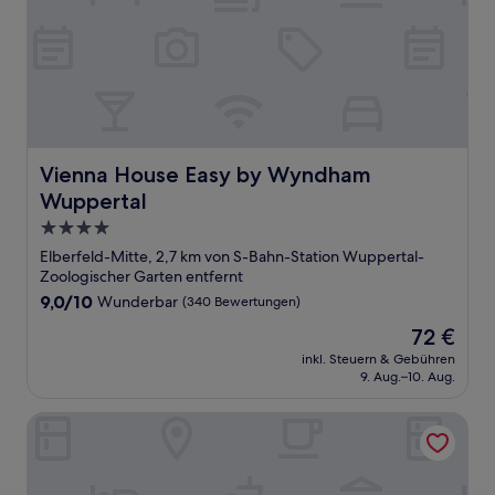
Vienna House Easy by Wyndham Wuppertal
Vienna House Easy by Wyndham
Wuppertal
4.0-
Sterne-
Elberfeld-Mitte, 2,7 km von S-Bahn-Station Wuppertal-
Unterkunft
Zoologischer Garten entfernt
9.0
9,0/10
Wunderbar
(340 Bewertungen)
von
Der
72 €
10,
Preis
Wunderbar,
inkl. Steuern & Gebühren
beträgt
9. Aug.–10. Aug.
(340
72 €
Bewertungen)
Premier Inn Wuppertal City Centre