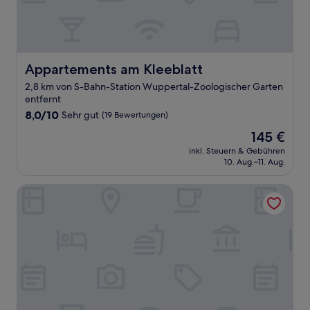
Appartements am Kleeblatt
Appartements am Kleeblatt
2,8 km von S-Bahn-Station Wuppertal-Zoologischer Garten
entfernt
8.0
8,0/10
Sehr gut
(19 Bewertungen)
von
Der
145 €
10,
Preis
Sehr
inkl. Steuern & Gebühren
beträgt
10. Aug.–11. Aug.
gut,
145 €
(19
Bewertungen)
Hotel Schwaferts