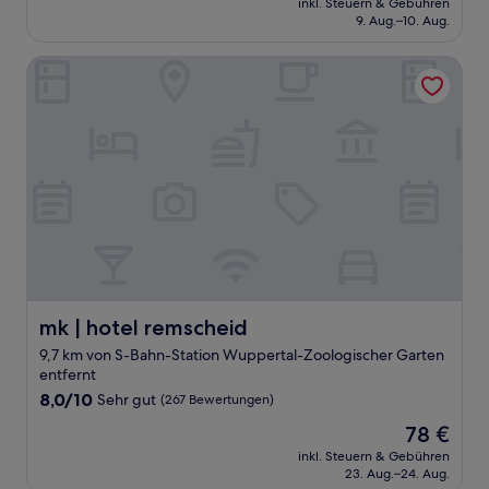
Gut,
inkl. Steuern & Gebühren
beträgt
9. Aug.–10. Aug.
(362
57 €
Bewertungen)
mk | hotel remscheid
mk | hotel remscheid
mk | hotel remscheid
9,7 km von S-Bahn-Station Wuppertal-Zoologischer Garten
entfernt
8.0
8,0/10
Sehr gut
(267 Bewertungen)
von
Der
78 €
10,
Preis
Sehr
inkl. Steuern & Gebühren
beträgt
23. Aug.–24. Aug.
gut,