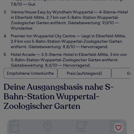
7,8/10 — Gut.
Vienna House Easy by Wyndham Wuppertal
— 4-Sterne-Hotel
in Elberfeld-Mitte, 2,7 km von S-Bahn-Station Wuppertal-
Zoologischer Garten entfernt. Gästebewertung: 9,0/10 —
Wunderbar.
Premier Inn Wuppertal City Centre
— Liegt in Elberfeld-Mitte,
2,9 km von S-Bahn-Station Wuppertal-Zoologischer Garten
entfernt. Gästebewertung: 8,8/10 — Hervorragend.
Hotel Arcade
— 3.5-Sterne-Hotel in Elberfeld-Mitte, 3 km von
S-Bahn-Station Wuppertal-Zoologischer Garten entfernt.
Gästebewertung: 8,6/10 — Hervorragend.
Empfohlene Unterkünfte
Preis (aufsteigend)
Ent
Deine Ausgangsbasis nahe S-
Bahn-Station Wuppertal-
Zoologischer Garten
Holiday Inn Express Wuppertal - Hauptbahnhof by IHG