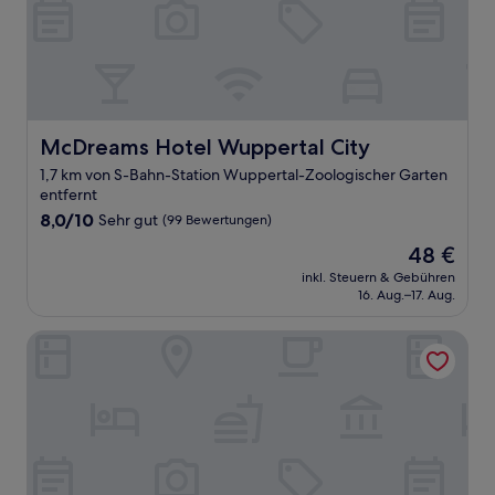
McDreams Hotel Wuppertal City
McDreams Hotel Wuppertal City
1,7 km von S-Bahn-Station Wuppertal-Zoologischer Garten
entfernt
8.0
8,0/10
Sehr gut
(99 Bewertungen)
von
Der
48 €
10,
Preis
Sehr
inkl. Steuern & Gebühren
beträgt
16. Aug.–17. Aug.
gut,
48 €
(99
Bewertungen)
Appartements am Kleeblatt