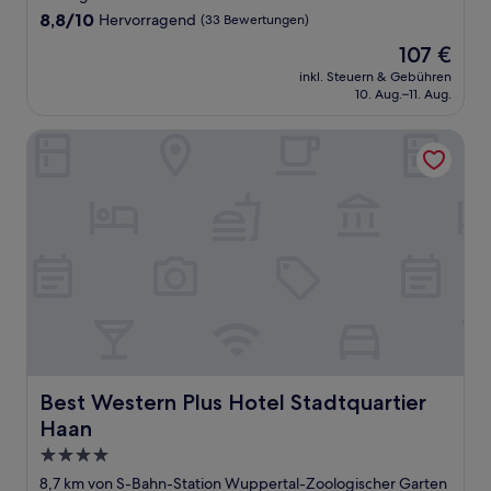
8.8
8,8/10
Hervorragend
(33 Bewertungen)
von
Der
107 €
10,
Preis
Hervorragend,
inkl. Steuern & Gebühren
beträgt
10. Aug.–11. Aug.
(33
107 €
Bewertungen)
Best Western Plus Hotel Stadtquartier Haan
Best Western Plus Hotel Stadtquartier Haan
Best Western Plus Hotel Stadtquartier
Haan
4.0-
Sterne-
8,7 km von S-Bahn-Station Wuppertal-Zoologischer Garten