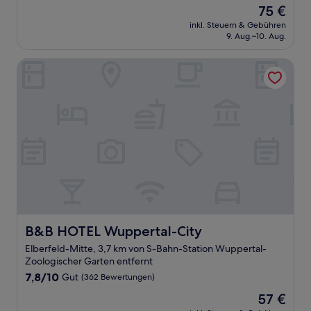
von
Der
75 €
10,
Preis
Gut,
inkl. Steuern & Gebühren
beträgt
9. Aug.–10. Aug.
(27
75 €
Bewertungen)
B&B HOTEL Wuppertal-City
B&B HOTEL Wuppertal-City
B&B HOTEL Wuppertal-City
Elberfeld-Mitte, 3,7 km von S-Bahn-Station Wuppertal-
Zoologischer Garten entfernt
7.8
7,8/10
Gut
(362 Bewertungen)
von
Der
57 €
10,
Preis