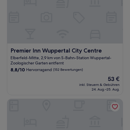
Premier Inn Wuppertal City Centre
Premier Inn Wuppertal City Centre
Elberfeld-Mitte, 2,9 km von S-Bahn-Station Wuppertal-
Zoologischer Garten entfernt
8.8
8,8/10
Hervorragend
(152 Bewertungen)
von
Der
53 €
10,
Preis
Hervorragend,
inkl. Steuern & Gebühren
beträgt
24. Aug.–25. Aug.
(152
53 €
Bewertungen)
Hotel Arcade