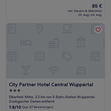
von
Der
85 €
10,
Preis
Sehr
inkl. Steuern & Gebühren
beträgt
23. Aug.–24. Aug.
gut,
85 €
(79
Bewertungen)
City Partner Hotel Central Wuppertal
City Partner Hotel Central Wuppertal
City Partner Hotel Central Wuppertal
3.0-
Sterne-
Elberfeld-Mitte, 3,2 km von S-Bahn-Station Wuppertal-
Unterkunft
Zoologischer Garten entfernt
7.8
7,8/10
Gut
(27 Bewertungen)