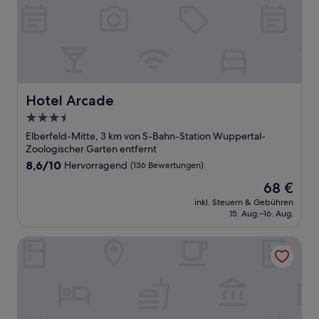
Hotel Arcade
Hotel Arcade
3.5-
Sterne-
Elberfeld-Mitte, 3 km von S-Bahn-Station Wuppertal-
Unterkunft
Zoologischer Garten entfernt
8.6
8,6/10
Hervorragend
(136 Bewertungen)
von
Der
68 €
10,
Preis
Hervorragend,
inkl. Steuern & Gebühren
beträgt
15. Aug.–16. Aug.
(136
68 €
Bewertungen)
McDreams Hotel Wuppertal City