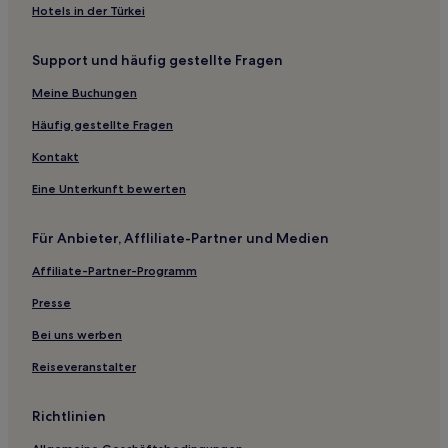
Heide Hotels
Hotels in der Türkei
Gemarkung Beyenburg Hotels
Support und häufig gestellte Fragen
Hotels nahe S-Bahnhof Essen-Werden
Essen Hotels
Meine Buchungen
Kettwig: Hotels
Häufig gestellte Fragen
Feldhausen Hotels
Kontakt
Landkreis Mettmann: Hotels
Eine Unterkunft bewerten
Hotels nahe S-Bahnhof Hochdahl
Für Anbieter, Affliliate-Partner und Medien
Dortmund Hotels
Affiliate-Partner-Programm
Hochdahl Hotels
Köln Hotels
Presse
Hotels nahe S-Bahnhof Essen-Kupferdreh
Bei uns werben
Ferienwohnungen in Essen
Reiseveranstalter
Ferienwohnungen in Hassels
Richtlinien
Aparthotels in Grünsee