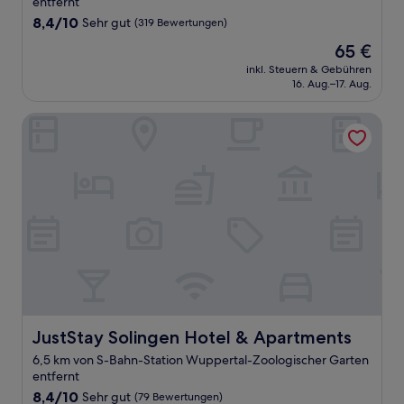
entfernt
8.4
8,4/10
Sehr gut
(319 Bewertungen)
von
Der
65 €
10,
Preis
Sehr
inkl. Steuern & Gebühren
beträgt
16. Aug.–17. Aug.
gut,
65 €
(319
Bewertungen)
JustStay Solingen Hotel & Apartments
JustStay Solingen Hotel & Apartments
JustStay Solingen Hotel & Apartments
6,5 km von S-Bahn-Station Wuppertal-Zoologischer Garten
entfernt
8.4
8,4/10
Sehr gut
(79 Bewertungen)