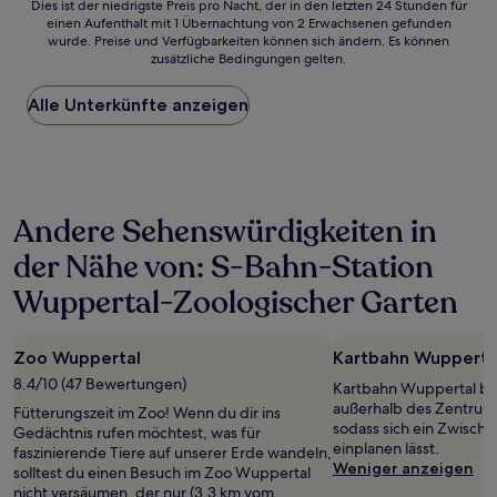
Dies
Dies ist der niedrigste Preis pro Nacht, der in den letzten 24 Stunden für
einen Aufenthalt mit 1 Übernachtung von 2 Erwachsenen gefunden
ist
wurde. Preise und Verfügbarkeiten können sich ändern. Es können
der
zusätzliche Bedingungen gelten.
niedrigste
Preis
Alle Unterkünfte anzeigen
pro
Nacht,
der
in
den
letzten
Andere Sehenswürdigkeiten in
24 Stunden
für
der Nähe von: S-Bahn-Station
einen
Aufenthalt
Wuppertal-Zoologischer Garten
mit
1 Übernachtung
von
Zoo Wuppertal
Kartbahn Wupperta
2 Erwachsenen
8.4/10 (47 Bewertungen)
gefunden
Kartbahn Wuppertal bef
wurde.
außerhalb des Zentrum
Fütterungszeit im Zoo! Wenn du dir ins
Preise
sodass sich ein Zwisch
Gedächtnis rufen möchtest, was für
und
einplanen lässt.
faszinierende Tiere auf unserer Erde wandeln,
Verfügbarkeiten
Weniger anzeigen
solltest du einen Besuch im Zoo Wuppertal
können
nicht versäumen, der nur (3,3 km vom