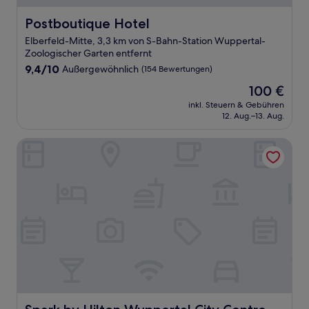
Postboutique Hotel
Postboutique Hotel
Elberfeld-Mitte, 3,3 km von S-Bahn-Station Wuppertal-
Zoologischer Garten entfernt
9.4
9,4/10
Außergewöhnlich
(154 Bewertungen)
von
Der
100 €
10,
Preis
Außergewöhnlich,
inkl. Steuern & Gebühren
beträgt
12. Aug.–13. Aug.
(154
100 €
Bewertungen)
Spark by Hilton Wuppertal City Centre
Spark by Hilton Wuppertal City Centre