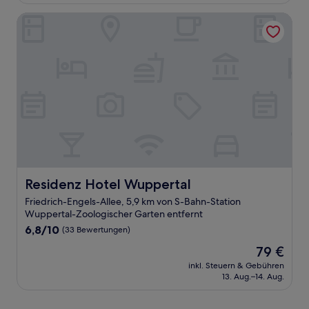
78 €
(267
Bewertungen)
Residenz Hotel Wuppertal
Residenz Hotel Wuppertal
Residenz Hotel Wuppertal
Friedrich-Engels-Allee, 5,9 km von S-Bahn-Station
Wuppertal-Zoologischer Garten entfernt
6.8
6,8/10
(33 Bewertungen)
von
Der
79 €
10,
Preis
(33
inkl. Steuern & Gebühren
beträgt
13. Aug.–14. Aug.
Bewertungen)
79 €