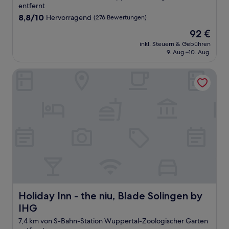
Unterkunft
entfernt
8.8
8,8/10
Hervorragend
(276 Bewertungen)
von
Der
92 €
10,
Preis
Hervorragend,
inkl. Steuern & Gebühren
beträgt
9. Aug.–10. Aug.
(276
92 €
Bewertungen)
Holiday Inn - the niu, Blade Solingen by IHG
Holiday Inn - the niu, Blade Solingen by IHG
Holiday Inn - the niu, Blade Solingen by
IHG
7,4 km von S-Bahn-Station Wuppertal-Zoologischer Garten