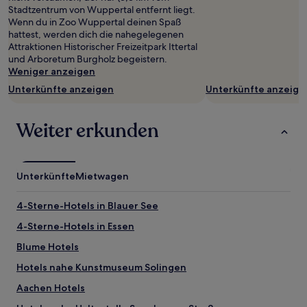
sich
Stadtzentrum von Wuppertal entfernt liegt.
ändern.
Wenn du in Zoo Wuppertal deinen Spaß
Es
hattest, werden dich die nahegelegenen
können
Attraktionen Historischer Freizeitpark Ittertal
zusätzliche
und Arboretum Burgholz begeistern.
Bedingungen
Weniger anzeigen
gelten.
Unterkünfte anzeigen
Unterkünfte anzeige
Weiter erkunden
Unterkünfte
Mietwagen
4-Sterne-Hotels in Blauer See
4-Sterne-Hotels in Essen
Blume Hotels
Hotels nahe Kunstmuseum Solingen
Aachen Hotels