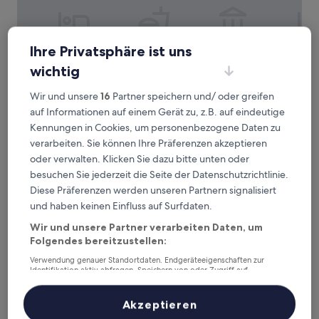
Ihre Privatsphäre ist uns
wichtig
Wir und unsere
16
Partner speichern und/ oder greifen
auf Informationen auf einem Gerät zu, z.B. auf eindeutige
Kennungen in Cookies, um personenbezogene Daten zu
Holiday Inn Express Wuppertal - Hauptbahnhof by IHG
Holiday Inn Express Wuppertal -
verarbeiten. Sie können Ihre Präferenzen akzeptieren
Hauptbahnhof by IHG
oder verwalten. Klicken Sie dazu bitte unten oder
besuchen Sie jederzeit die Seite der Datenschutzrichtlinie.
Elberfeld-Mitte, 3,1 km von S-Bahn-Station Wuppertal-
Zoologischer Garten entfernt
Diese Präferenzen werden unseren Partnern signalisiert
8.8
8,8/10
und haben keinen Einfluss auf Surfdaten.
Hervorragend
(704 Bewertungen)
von
Der
59 €
Wir und unsere Partner verarbeiten Daten, um
10,
Preis
Folgendes bereitzustellen:
Hervorragend,
inkl. Steuern & Gebühren
beträgt
16. Aug.–17. Aug.
(704
Verwendung genauer Standortdaten. Endgeräteeigenschaften zur
59 €
Bewertungen)
Identifikation aktiv abfragen. Speichern von oder Zugriff auf
Informationen auf einem Endgerät. Personalisierte Werbung und
Waldhotel Eskeshof
Inhalte, Messung von Werbeleistung und der Performance von Inhalten,
Zielgruppenforschung sowie Entwicklung und Verbesserung von
Akzeptieren
Angeboten.