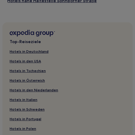
Hotels nahe Haltestelle Sonnborner Straße
Wuppertal Hotels
Burg Hotels
Wermelskirchen Hotels
Ennepe-Ruhr-Kreis: Hotels
Top-Reiseziele
Hotels nahe Röntgen-Museum
Hotels in Deutschland
Hetterscheidt Hotels
Hotels in den USA
Hotels nahe Merkur Spiel-Arena
Hotels in Tschechien
Hotels nahe Golfclub Essen-Heidhausen e. V.
Hotels in Österreich
Leverkusen Hotels
Hotels in den Niederlanden
Burg an der Wupper: Hotels
Düsseldorf Hotels
Hotels in Italien
Isenbügel Hotels
Hotels in Schweden
Hotels nahe Basilica St. Ludgerus
Hotels in Portugal
Zons Hotels
Hotels in Polen