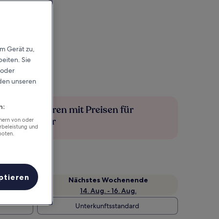
em Gerät zu,
eiten. Sie
 oder
rden unseren
n:
Mehr sparen mit Preisen für
Mitglieder
chern von oder
rbeleistung und
boten.
ptieren
Nächstes Wochenende
14. Aug. - 16. Aug.
Unterkunftsstandard