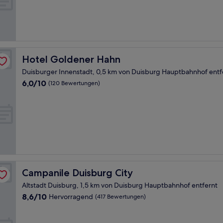
(126
Bewertungen)
Hotel Goldener Hahn
Hotel Goldener Hahn
Duisburger Innenstadt, 0,5 km von Duisburg Hauptbahnhof entf
6.0
6,0/10
(120 Bewertungen)
von
10,
(120
Bewertungen)
Campanile Duisburg City
Campanile Duisburg City
Altstadt Duisburg, 1,5 km von Duisburg Hauptbahnhof entfernt
8.6
8,6/10
Hervorragend
(417 Bewertungen)
von
10,
Hervorragend,