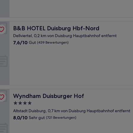
Bewertungen)
B&B HOTEL Duisburg Hbf-Nord
B&B HOTEL Duisburg Hbf-Nord
Dellviertel, 0,2 km von Duisburg Hauptbahnhof entfernt
7.6
7,6/10
Gut
(439 Bewertungen)
von
10,
Gut,
(439
Bewertungen)
Wyndham Duisburger Hof
Wyndham Duisburger Hof
4.0-
Sterne-
Altstadt Duisburg, 0,7 km von Duisburg Hauptbahnhof entfernt
Unterkunft
8.0
8,0/10
Sehr gut
(721 Bewertungen)
von
10,