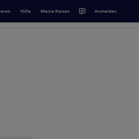
ieren
Hilfe
Meine Reisen
Anmelden