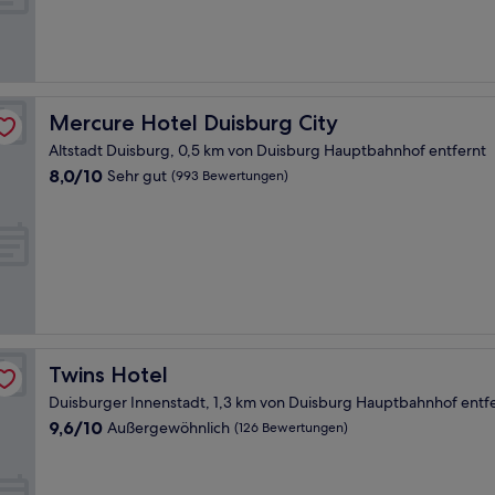
gut,
(33
Bewertungen)
Mercure Hotel Duisburg City
Mercure Hotel Duisburg City
Altstadt Duisburg, 0,5 km von Duisburg Hauptbahnhof entfernt
8.0
8,0/10
Sehr gut
(993 Bewertungen)
von
10,
Sehr
gut,
(993
Bewertungen)
Twins Hotel
Twins Hotel
Duisburger Innenstadt, 1,3 km von Duisburg Hauptbahnhof entf
9.6
9,6/10
Außergewöhnlich
(126 Bewertungen)
von
10,
Außergewöhnlich,