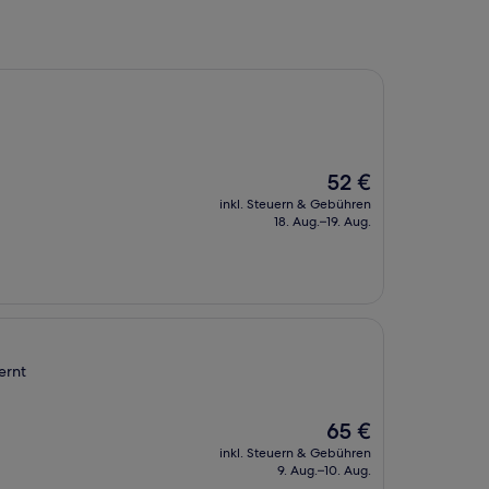
Der
52 €
Preis
inkl. Steuern & Gebühren
beträgt
18. Aug.–19. Aug.
52 €
ernt
Der
65 €
Preis
inkl. Steuern & Gebühren
beträgt
9. Aug.–10. Aug.
65 €