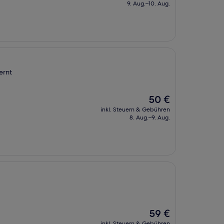
beträgt
9. Aug.–10. Aug.
80 €
ernt
Der
50 €
Preis
inkl. Steuern & Gebühren
beträgt
8. Aug.–9. Aug.
50 €
Der
59 €
Preis
inkl. Steuern & Gebühren