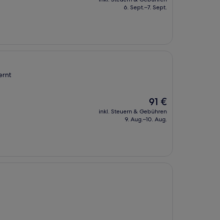
beträgt
6. Sept.–7. Sept.
59 €
ernt
Der
91 €
Preis
inkl. Steuern & Gebühren
beträgt
9. Aug.–10. Aug.
91 €