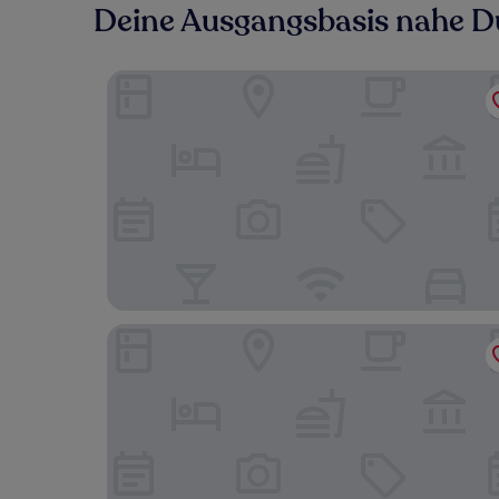
Deine Ausgangsbasis nahe 
Premier Inn Duisburg City Altstadt
IntercityHotel Duisburg