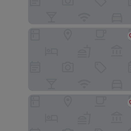
Hotel Goldener Hahn
Campanile Duisburg City