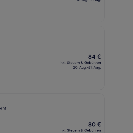
91 €
Der
84 €
Preis
inkl. Steuern & Gebühren
beträgt
20. Aug.–21. Aug.
84 €
ernt
Der
80 €
Preis
inkl. Steuern & Gebühren