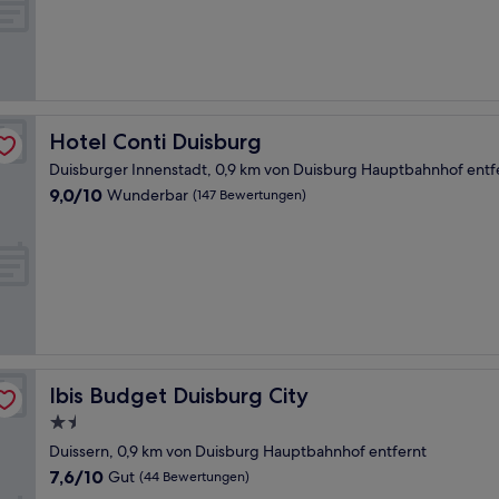
(417
Bewertungen)
Hotel Conti Duisburg
Hotel Conti Duisburg
Duisburger Innenstadt, 0,9 km von Duisburg Hauptbahnhof entf
9.0
9,0/10
Wunderbar
(147 Bewertungen)
von
10,
Wunderbar,
(147
Bewertungen)
Ibis Budget Duisburg City
Ibis Budget Duisburg City
1.5-
Sterne-
Duissern, 0,9 km von Duisburg Hauptbahnhof entfernt
Unterkunft
7.6
7,6/10
Gut
(44 Bewertungen)
von