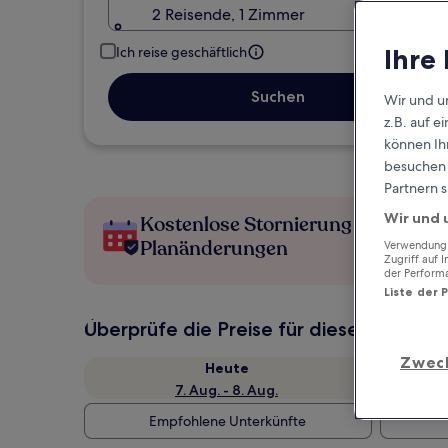
2 Reisende, 1 Zimmer
Ihre
Ich reise geschäftlich
Suchen
Wir und u
z.B. auf 
können Ihr
besuchen S
Partnern s
Wir und 
Kostenlose Stornierung bei
Planänderungen
Verwendung g
Zugriff auf 
der Perform
Liste der 
Überprüfe die Preise für diese Daten
Zwec
Heute
7. Aug. - 8. Aug.
Empfohlene Unterkünfte