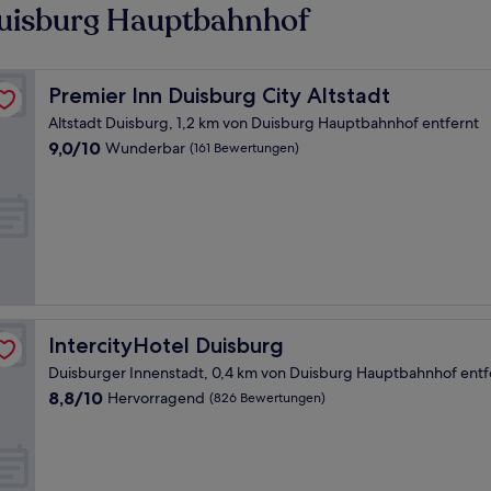
Duisburg Hauptbahnhof
Premier Inn Duisburg City Altstadt
Premier Inn Duisburg City Altstadt
Altstadt Duisburg, 1,2 km von Duisburg Hauptbahnhof entfernt
9.0
9,0/10
Wunderbar
(161 Bewertungen)
von
10,
Wunderbar,
(161
Bewertungen)
IntercityHotel Duisburg
IntercityHotel Duisburg
Duisburger Innenstadt, 0,4 km von Duisburg Hauptbahnhof entf
8.8
8,8/10
Hervorragend
(826 Bewertungen)
von
10,
Hervorragend,
(826