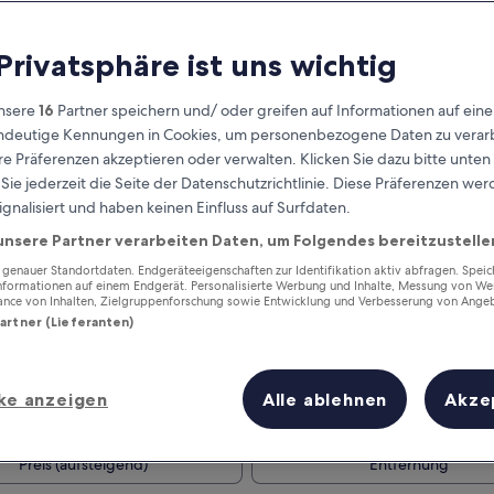
 Privatsphäre ist uns wichtig
nsere
16
Partner speichern und/ oder greifen auf Informationen auf ein
eindeutige Kennungen in Cookies, um personenbezogene Daten zu verarb
e Präferenzen akzeptieren oder verwalten. Klicken Sie dazu bitte unten
ie jederzeit die Seite der Datenschutzrichtlinie. Diese Präferenzen we
ignalisiert und haben keinen Einfluss auf Surfdaten.
unsere Partner verarbeiten Daten, um Folgendes bereitzustelle
Verdiene Prämien für jede
wahrgenommene Übernachtung
enauer Standortdaten. Endgeräteeigenschaften zur Identifikation aktiv abfragen. Spei
Informationen auf einem Endgerät. Personalisierte Werbung und Inhalte, Messung von We
ance von Inhalten, Zielgruppenforschung sowie Entwicklung und Verbesserung von Ange
Partner (Lieferanten)
ke anzeigen
Alle ablehnen
Akze
Morgen
Dieses Wochenende
8. Aug. - 9. Aug.
7. Aug. - 9. Aug.
Preis (aufsteigend)
Entfernung