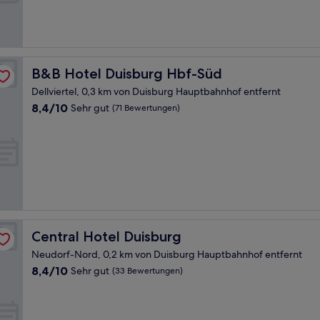
Sehr
gut,
(721
Bewertungen)
B&B Hotel Duisburg Hbf-Süd
B&B Hotel Duisburg Hbf-Süd
Dellviertel, 0,3 km von Duisburg Hauptbahnhof entfernt
8.4
8,4/10
Sehr gut
(71 Bewertungen)
von
10,
Sehr
gut,
(71
Bewertungen)
Central Hotel Duisburg
Central Hotel Duisburg
Neudorf-Nord, 0,2 km von Duisburg Hauptbahnhof entfernt
8.4
8,4/10
Sehr gut
(33 Bewertungen)
von
10,
Sehr