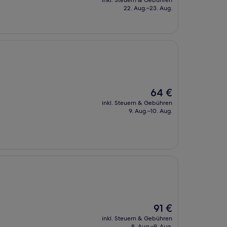
inkl. Steuern & Gebühren
beträgt
22. Aug.–23. Aug.
67 €
Der
64 €
Preis
inkl. Steuern & Gebühren
beträgt
9. Aug.–10. Aug.
64 €
Der
91 €
Preis
inkl. Steuern & Gebühren
beträgt
8. Aug.–9. Aug.