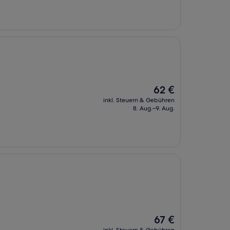
Der
62 €
Preis
inkl. Steuern & Gebühren
beträgt
8. Aug.–9. Aug.
62 €
Der
67 €
Preis