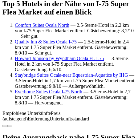
Top 5 Hotels in der Nähe von I-75 Super
Flea Market auf einen Blick
Comfort Suites Ocala North
— 2.5-Sterne-Hotel in 2,2 km
von I-75 Super Flea Market entfernt. Gästebewertung: 8,2/10
— Sehr gut.
Quality Inn & Suites Ocala I-75
— 2.5-Sterne-Hotel in 2,4
km von I-75 Super Flea Market entfernt. Gästebewertung:
8,0/10 — Sehr gut.
Howard Johnson by Wyndham Ocala FL I-75
— 3-Sterne-
Hotel in 2 km von I-75 Super Flea Market entfernt.
Gästebewertung: 6,6/10.
Staybridge Suites Ocala-near Equestrian-Aquatics by IHG
—
3-Sterne-Hotel in 1,7 km von I-75 Super Flea Market entfernt.
Gästebewertung: 9,8/10 — Außergewöhnlich.
Everhome Suites Ocala I-75 North
— 3-Sterne-Hotel in 2,7
km von I-75 Super Flea Market entfernt. Gästebewertung:
8,8/10 — Hervorragend.
Empfohlene Unterkünfte
Preis
(aufsteigend)
Entfernung
Unterkunftsstandard
Deine Ausgangsbasis nahe I-75 Super Flea