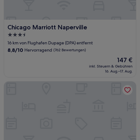
Chicago Marriott Naperville
Chicago Marriott Naperville
3.5-
Sterne-
16 km von Flughafen Dupage (DPA) entfernt
Unterkunft
8.8
8,8/10
Hervorragend
(762 Bewertungen)
von
Der
147 €
10,
Preis
Hervorragend,
inkl. Steuern & Gebühren
beträgt
16. Aug.–17. Aug.
(762
147 €
Bewertungen)
Eaglewood Resort and Spa