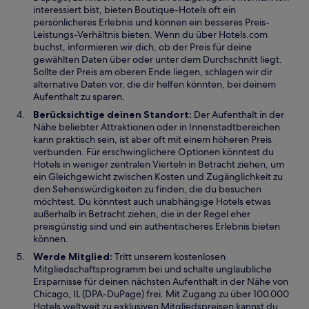
interessiert bist, bieten Boutique-Hotels oft ein
persönlicheres Erlebnis und können ein besseres Preis-
Leistungs-Verhältnis bieten. Wenn du über Hotels.com
buchst, informieren wir dich, ob der Preis für deine
gewählten Daten über oder unter dem Durchschnitt liegt.
Sollte der Preis am oberen Ende liegen, schlagen wir dir
alternative Daten vor, die dir helfen könnten, bei deinem
Aufenthalt zu sparen.
Berücksichtige deinen Standort:
Der Aufenthalt in der
Nähe beliebter Attraktionen oder in Innenstadtbereichen
kann praktisch sein, ist aber oft mit einem höheren Preis
verbunden. Für erschwinglichere Optionen könntest du
Hotels in weniger zentralen Vierteln in Betracht ziehen, um
ein Gleichgewicht zwischen Kosten und Zugänglichkeit zu
den Sehenswürdigkeiten zu finden, die du besuchen
möchtest. Du könntest auch unabhängige Hotels etwas
außerhalb in Betracht ziehen, die in der Regel eher
preisgünstig sind und ein authentischeres Erlebnis bieten
können.
Werde Mitglied:
Tritt unserem kostenlosen
Mitgliedschaftsprogramm bei und schalte unglaubliche
Ersparnisse für deinen nächsten Aufenthalt in der Nähe von
Chicago, IL (DPA-DuPage) frei. Mit Zugang zu über 100.000
Hotels weltweit zu exklusiven Mitgliedspreisen kannst du