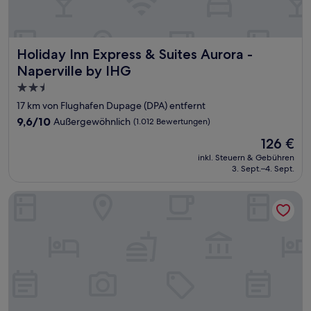
Holiday Inn Express & Suites Aurora - Naperville by IHG
Holiday Inn Express & Suites Aurora -
Naperville by IHG
2.5-
Sterne-
17 km von Flughafen Dupage (DPA) entfernt
Unterkunft
9.6
9,6/10
Außergewöhnlich
(1.012 Bewertungen)
von
Der
126 €
10,
Preis
Außergewöhnlich,
inkl. Steuern & Gebühren
beträgt
3. Sept.–4. Sept.
(1.012
126 €
Bewertungen)
Comfort Inn & Suites Geneva - West Chicago