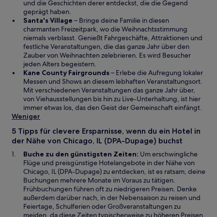
n
e
n
und die Geschichten derer entdeckst, die die Gegend
s
u
e
geprägt haben.
t
e
W
i
Santa's Village
– Bringe deine Familie in diesen
e
n
i
n
charmanten Freizeitpark, wo die Weihnachtsstimmung
r
F
r
e
niemals verblasst. Genießt Fahrgeschäfte, Attraktionen und
g
e
d
m
festliche Veranstaltungen, die das ganze Jahr über den
e
n
i
n
Zauber von Weihnachten zelebrieren. Es wird Besucher
ö
s
n
e
jeden Alters begeistern.
f
t
e
W
u
Kane County Fairgrounds
– Erlebe die Aufregung lokaler
f
e
i
i
e
Messen und Shows an diesem lebhaften Veranstaltungsort.
n
r
n
r
n
Mit verschiedenen Veranstaltungen das ganze Jahr über,
e
g
e
d
F
von Viehausstellungen bis hin zu Live-Unterhaltung, ist hier
t
e
m
i
e
immer etwas los, das den Geist der Gemeinschaft einfängt.
ö
n
n
n
Weniger
f
e
e
s
5 Tipps für clevere Ersparnisse, wenn du ein Hotel in
f
u
i
t
der Nähe von Chicago, IL (DPA-Dupage) buchst
n
e
n
e
e
n
e
r
Buche zu den günstigsten Zeiten:
Um erschwingliche
t
F
m
g
Flüge und preisgünstige Hotelangebote in der Nähe von
e
n
e
Chicago, IL (DPA-Dupage) zu entdecken, ist es ratsam, deine
n
e
ö
Buchungen mehrere Monate im Voraus zu tätigen.
s
u
f
Frühbuchungen führen oft zu niedrigeren Preisen. Denke
t
e
f
außerdem darüber nach, in der Nebensaison zu reisen und
e
n
n
Feiertage, Schulferien oder Großveranstaltungen zu
r
F
e
meiden, da diese Zeiten typischerweise zu höheren Preisen