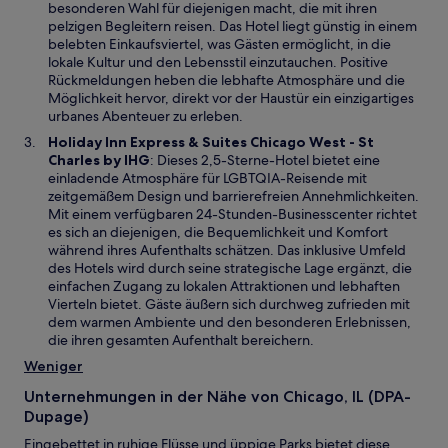
n
besonderen Wahl für diejenigen macht, die mit ihren
t
e
pelzigen Begleitern reisen. Das Hotel liegt günstig in einem
e
i
belebten Einkaufsviertel, was Gästen ermöglicht, in die
r
n
lokale Kultur und den Lebensstil einzutauchen. Positive
g
e
Rückmeldungen heben die lebhafte Atmosphäre und die
e
m
Möglichkeit hervor, direkt vor der Haustür ein einzigartiges
ö
n
urbanes Abenteuer zu erleben.
f
e
Holiday Inn Express & Suites Chicago West - St
f
u
W
Charles by IHG
: Dieses 2,5-Sterne-Hotel bietet eine
n
e
i
einladende Atmosphäre für LGBTQIA-Reisende mit
e
n
r
zeitgemäßem Design und barrierefreien Annehmlichkeiten.
t
F
d
Mit einem verfügbaren 24-Stunden-Businesscenter richtet
e
i
es sich an diejenigen, die Bequemlichkeit und Komfort
n
n
während ihres Aufenthalts schätzen. Das inklusive Umfeld
s
e
des Hotels wird durch seine strategische Lage ergänzt, die
t
i
einfachen Zugang zu lokalen Attraktionen und lebhaften
e
n
Vierteln bietet. Gäste äußern sich durchweg zufrieden mit
r
e
dem warmen Ambiente und den besonderen Erlebnissen,
g
m
die ihren gesamten Aufenthalt bereichern.
e
n
Weniger
ö
e
f
u
Unternehmungen in der Nähe von Chicago, IL (DPA-
f
e
Dupage)
n
n
e
Eingebettet in ruhige Flüsse und üppige Parks bietet diese
F