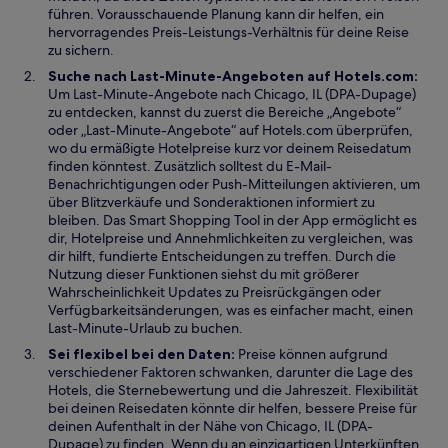
g
e
t
führen. Vorausschauende Planung kann dir helfen, ein
e
n
hervorragendes Preis-Leistungs-Verhältnis für deine Reise
ö
s
zu sichern.
f
t
Suche nach Last-Minute-Angeboten auf Hotels.com:
f
e
Um Last-Minute-Angebote nach Chicago, IL (DPA-Dupage)
n
r
zu entdecken, kannst du zuerst die Bereiche „Angebote“
e
g
oder „Last-Minute-Angebote“ auf Hotels.com überprüfen,
t
e
wo du ermäßigte Hotelpreise kurz vor deinem Reisedatum
ö
finden könntest. Zusätzlich solltest du E-Mail-
f
Benachrichtigungen oder Push-Mitteilungen aktivieren, um
f
über Blitzverkäufe und Sonderaktionen informiert zu
n
bleiben. Das Smart Shopping Tool in der App ermöglicht es
e
dir, Hotelpreise und Annehmlichkeiten zu vergleichen, was
t
dir hilft, fundierte Entscheidungen zu treffen. Durch die
Nutzung dieser Funktionen siehst du mit größerer
Wahrscheinlichkeit Updates zu Preisrückgängen oder
Verfügbarkeitsänderungen, was es einfacher macht, einen
Last-Minute-Urlaub zu buchen.
Sei flexibel bei den Daten:
Preise können aufgrund
verschiedener Faktoren schwanken, darunter die Lage des
Hotels, die Sternebewertung und die Jahreszeit. Flexibilität
bei deinen Reisedaten könnte dir helfen, bessere Preise für
deinen Aufenthalt in der Nähe von Chicago, IL (DPA-
Dupage) zu finden. Wenn du an einzigartigen Unterkünften