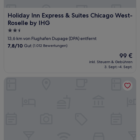
Holiday Inn Express & Suites Chicago West-Roselle by IHG
Holiday Inn Express & Suites Chicago West-
Roselle by IHG
2.5-
Sterne-
13,6 km von Flughafen Dupage (DPA) entfernt
Unterkunft
7.8
7,8/10
Gut
(1.012 Bewertungen)
von
Der
99 €
10,
Preis
Gut,
inkl. Steuern & Gebühren
beträgt
3. Sept.–4. Sept.
(1.012
99 €
Bewertungen)
Sonesta Simply Suites Naperville Warrenville