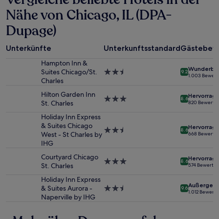
24 Stunden
für
Nähe von Chicago, IL (DPA-
einen
Dupage)
Aufenthalt
mit
1 Übernachtung
Unterkünfte
Unterkunftsstandard
Gästebew
von
2 Erwachsenen
Hampton Inn &
Wunderba
gefunden
Suites Chicago/St.
2.5-
9.2
1.003 Bewer
wurde.
Charles
Sterne-
Preise
Unterkunft
Hilton Garden Inn
Hervorrag
und
3.0-
8.6
St. Charles
820 Bewertu
Verfügbarkeiten
Sterne-
können
Unterkunft
Holiday Inn Express
sich
& Suites Chicago
Hervorrag
2.5-
8.6
ändern.
West - St Charles by
668 Bewertu
Sterne-
Es
IHG
Unterkunft
können
Courtyard Chicago
zusätzliche
Hervorrag
3.0-
8.6
St. Charles
574 Bewertu
Bedingungen
Sterne-
gelten.
Unterkunft
Holiday Inn Express
Außergewö
& Suites Aurora -
2.5-
9.6
1.012 Bewert
Naperville by IHG
Sterne-
Unterkunft