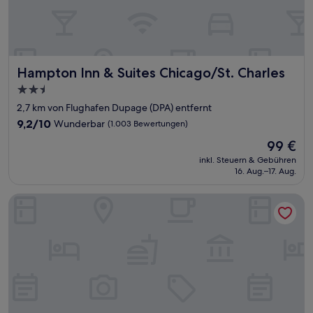
Hampton Inn & Suites Chicago/St. Charles
Hampton Inn & Suites Chicago/St. Charles
2.5-
Sterne-
2,7 km von Flughafen Dupage (DPA) entfernt
Unterkunft
9.2
9,2/10
Wunderbar
(1.003 Bewertungen)
von
Der
99 €
10,
Preis
Wunderbar,
inkl. Steuern & Gebühren
beträgt
16. Aug.–17. Aug.
(1.003
99 €
Bewertungen)
Hilton Garden Inn St. Charles