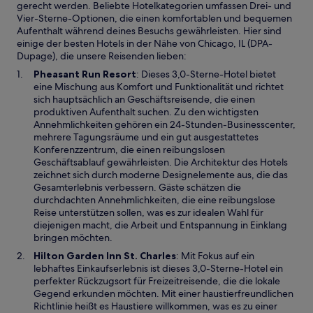
gerecht werden. Beliebte Hotelkategorien umfassen Drei- und
Vier-Sterne-Optionen, die einen komfortablen und bequemen
Aufenthalt während deines Besuchs gewährleisten. Hier sind
einige der besten Hotels in der Nähe von Chicago, IL (DPA-
Dupage), die unsere Reisenden lieben:
W
Pheasant Run Resort
: Dieses 3,0-Sterne-Hotel bietet
i
eine Mischung aus Komfort und Funktionalität und richtet
r
sich hauptsächlich an Geschäftsreisende, die einen
d
produktiven Aufenthalt suchen. Zu den wichtigsten
i
Annehmlichkeiten gehören ein 24-Stunden-Businesscenter,
n
mehrere Tagungsräume und ein gut ausgestattetes
e
Konferenzzentrum, die einen reibungslosen
i
Geschäftsablauf gewährleisten. Die Architektur des Hotels
n
zeichnet sich durch moderne Designelemente aus, die das
e
Gesamterlebnis verbessern. Gäste schätzen die
m
durchdachten Annehmlichkeiten, die eine reibungslose
n
Reise unterstützen sollen, was es zur idealen Wahl für
e
diejenigen macht, die Arbeit und Entspannung in Einklang
u
bringen möchten.
e
W
Hilton Garden Inn St. Charles
: Mit Fokus auf ein
n
i
lebhaftes Einkaufserlebnis ist dieses 3,0-Sterne-Hotel ein
F
r
perfekter Rückzugsort für Freizeitreisende, die die lokale
e
d
Gegend erkunden möchten. Mit einer haustierfreundlichen
n
i
Richtlinie heißt es Haustiere willkommen, was es zu einer
s