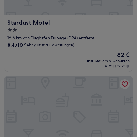
Stardust Motel
Stardust Motel
2.0-
Sterne-
16,6 km von Flughafen Dupage (DPA) entfernt
Unterkunft
8.4
8,4/10
Sehr gut
(870 Bewertungen)
von
Der
82 €
10,
Preis
Sehr
inkl. Steuern & Gebühren
beträgt
8. Aug.–9. Aug.
gut,
82 €
(870
Bewertungen)
Sleep Inn Naperville - Chicago