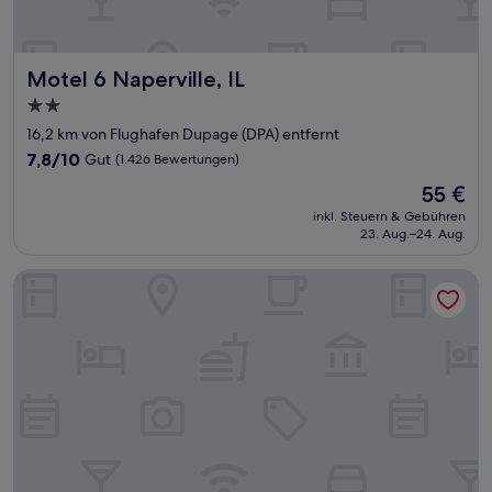
Motel 6 Naperville, IL
Motel 6 Naperville, IL
2.0-
Sterne-
16,2 km von Flughafen Dupage (DPA) entfernt
Unterkunft
7.8
7,8/10
Gut
(1.426 Bewertungen)
von
Der
55 €
10,
Preis
Gut,
inkl. Steuern & Gebühren
beträgt
23. Aug.–24. Aug.
(1.426
55 €
Bewertungen)
Fairfield Inn & Suites by Marriott Chicago Naperville