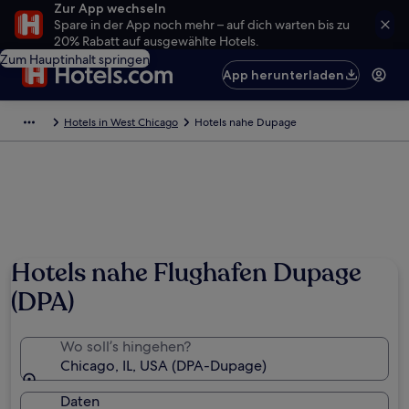
Zur App wechseln
Spare in der App noch mehr – auf dich warten bis zu
20% Rabatt auf ausgewählte Hotels.
Zum Hauptinhalt springen
App herunterladen
Hotels in West Chicago
Hotels nahe Dupage
Hotels nahe Flughafen Dupage
(DPA)
Wo soll’s hingehen?
Chicago, IL, USA (DPA-Dupage)
Daten