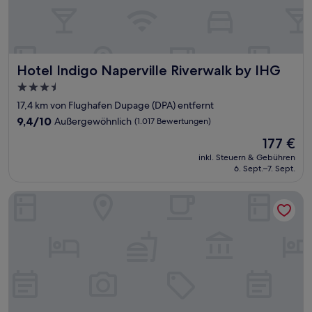
Hotel Indigo Naperville Riverwalk by IHG
Hotel Indigo Naperville Riverwalk by IHG
3.5-
Sterne-
17,4 km von Flughafen Dupage (DPA) entfernt
Unterkunft
9.4
9,4/10
Außergewöhnlich
(1.017 Bewertungen)
von
Der
177 €
10,
Preis
Außergewöhnlich,
inkl. Steuern & Gebühren
beträgt
6. Sept.–7. Sept.
(1.017
177 €
Bewertungen)
Quality Inn and Suites St Charles - West Chicago