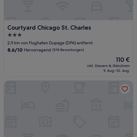
Courtyard Chicago St. Charles
Courtyard Chicago St. Charles
3.0-
Sterne-
2,9 km von Flughafen Dupage (DPA) entfernt
Unterkunft
8.6
8,6/10
Hervorragend
(574 Bewertungen)
von
Der
110 €
10,
Preis
Hervorragend,
inkl. Steuern & Gebühren
beträgt
9. Aug.–10. Aug.
(574
110 €
Bewertungen)
Holiday Inn Express & Suites Aurora - Naperville by IHG