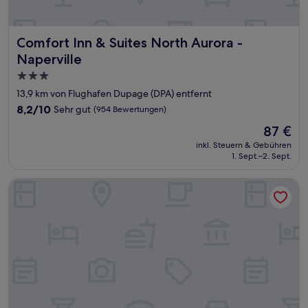
Comfort Inn & Suites North Aurora - Naperville
Comfort Inn & Suites North Aurora -
Naperville
3.0-
Sterne-
13,9 km von Flughafen Dupage (DPA) entfernt
Unterkunft
8.2
8,2/10
Sehr gut
(954 Bewertungen)
von
Der
87 €
10,
Preis
Sehr
inkl. Steuern & Gebühren
beträgt
1. Sept.–2. Sept.
gut,
87 €
(954
Bewertungen)
Stardust Motel