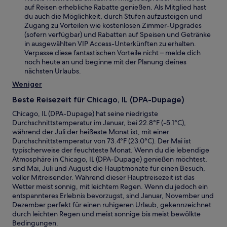
auf Reisen erhebliche Rabatte genießen. Als Mitglied hast
du auch die Möglichkeit, durch Stufen aufzusteigen und
Zugang zu Vorteilen wie kostenlosen Zimmer-Upgrades
(sofern verfügbar) und Rabatten auf Speisen und Getränke
in ausgewählten VIP Access-Unterkünften zu erhalten.
Verpasse diese fantastischen Vorteile nicht – melde dich
noch heute an und beginne mit der Planung deines
nächsten Urlaubs.
Weniger
Beste Reisezeit für Chicago, IL (DPA-Dupage)
Chicago, IL (DPA-Dupage) hat seine niedrigste
Durchschnittstemperatur im Januar, bei 22.8°F (-5.1°C),
während der Juli der heißeste Monat ist, mit einer
Durchschnittstemperatur von 73.4°F (23.0°C). Der Mai ist
typischerweise der feuchteste Monat. Wenn du die lebendige
Atmosphäre in Chicago, IL (DPA-Dupage) genießen möchtest,
sind Mai, Juli und August die Hauptmonate für einen Besuch,
voller Mitreisender. Während dieser Hauptreisezeit ist das
Wetter meist sonnig, mit leichtem Regen. Wenn du jedoch ein
entspannteres Erlebnis bevorzugst, sind Januar, November und
Dezember perfekt für einen ruhigeren Urlaub, gekennzeichnet
durch leichten Regen und meist sonnige bis meist bewölkte
Bedingungen.