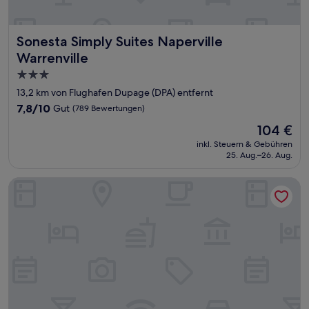
Sonesta Simply Suites Naperville Warrenville
Sonesta Simply Suites Naperville
Warrenville
3.0-
Sterne-
13,2 km von Flughafen Dupage (DPA) entfernt
Unterkunft
7.8
7,8/10
Gut
(789 Bewertungen)
von
Der
104 €
10,
Preis
Gut,
inkl. Steuern & Gebühren
beträgt
25. Aug.–26. Aug.
(789
104 €
Bewertungen)
Motel 6 Naperville, IL