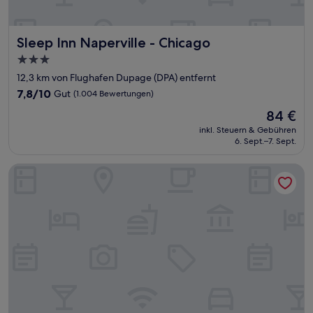
Sleep Inn Naperville - Chicago
Sleep Inn Naperville - Chicago
3.0-
Sterne-
12,3 km von Flughafen Dupage (DPA) entfernt
Unterkunft
7.8
7,8/10
Gut
(1.004 Bewertungen)
von
Der
84 €
10,
Preis
Gut,
inkl. Steuern & Gebühren
beträgt
6. Sept.–7. Sept.
(1.004
84 €
Bewertungen)
Holiday Inn Express & Suites Chicago West-Roselle by IHG