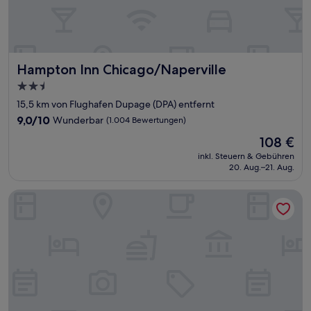
Hampton Inn Chicago/Naperville
Hampton Inn Chicago/Naperville
2.5-
Sterne-
15,5 km von Flughafen Dupage (DPA) entfernt
Unterkunft
9.0
9,0/10
Wunderbar
(1.004 Bewertungen)
von
Der
108 €
10,
Preis
Wunderbar,
inkl. Steuern & Gebühren
beträgt
20. Aug.–21. Aug.
(1.004
108 €
Bewertungen)
Chicago Marriott Naperville