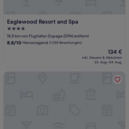
Eaglewood Resort and Spa
Eaglewood Resort and Spa
4.0-
Sterne-
18,8 km von Flughafen Dupage (DPA) entfernt
Unterkunft
8.8
8,8/10
Hervorragend
(1.255 Bewertungen)
von
Der
134 €
10,
Preis
Hervorragend,
inkl. Steuern & Gebühren
beträgt
23. Aug.–24. Aug.
(1.255
134 €
Bewertungen)
Comfort Inn & Suites North Aurora - Naperville