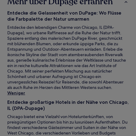
Mehr über Dupage erfahren
Entdecke die Gelassenheit von DuPage: Wo Flüsse
die Farbpalette der Natur umarmen
Entdecke den lebendigen Charme von Chicago, IL (DPA-
Dupage), wo urbane Raffinesse auf die Ruhe der Natur trifft.
Spaziere entlang des malerischen DuPage River, geschmückt
mit blühenden Blumen, oder erkunde üppige Parks, die zu
Entspannung und Outdoor-Abenteuern einladen. Erlebe die
ikonische Skyline der Stadt vom atemberaubenden Riverwalk
aus, genieße kulinarische Erlebnisse der Weltklasse und tauche
ein in reiche kulturelle Attraktionen wie das Art Institute of
Chicago. Mit seiner perfekten Mischung aus natürlicher
Schönheit und urbaner Aufregung ist Chicago ein
unvergessliches Reiseziel für Reisende, die sowohl Abenteuer
als auch Ruhe im Herzen des Mittleren Westens suchen.
Weniger
Entdecke großartige Hotels in der Nähe von Chicago,
IL (DPA-Dupage)
Chicago bietet eine Vielzahl von Hotelunterkünften, von
preisgünstigen Optionen bis hin zu luxuriösen Aufenthalten. Du
findest verschiedene Gästezimmer und Suiten in der Nähe von
West Chicago, die verschiedenen Vorlieben und Budgets