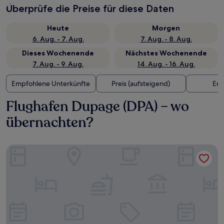
Überprüfe die Preise für diese Daten
Heute
Morgen
6. Aug. - 7. Aug.
7. Aug. - 8. Aug.
Dieses Wochenende
Nächstes Wochenende
7. Aug. - 9. Aug.
14. Aug. - 16. Aug.
Empfohlene Unterkünfte
Preis (aufsteigend)
Ent
Flughafen Dupage (DPA) – wo
übernachten?
Hampton Inn & Suites Chicago/St. Charles