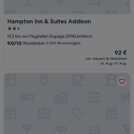
Hampton Inn & Suites Addison
Hampton Inn & Suites Addison
2.5-
Sterne-
19,2 km von Flughafen Dupage (DPA) entfernt
Unterkunft
9.0
9,0/10
Wunderbar
(1.000 Bewertungen)
von
Der
92 €
10,
Preis
Wunderbar,
inkl. Steuern & Gebühren
beträgt
16. Aug.–17. Aug.
(1.000
92 €
Bewertungen)
Hyatt Regency Lisle near Naperville