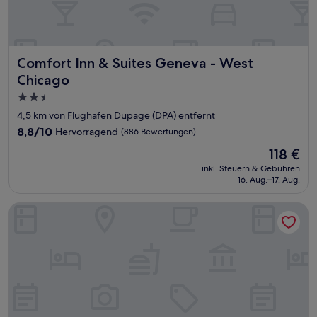
Comfort Inn & Suites Geneva - West Chicago
Comfort Inn & Suites Geneva - West
Chicago
2.5-
Sterne-
4,5 km von Flughafen Dupage (DPA) entfernt
Unterkunft
8.8
8,8/10
Hervorragend
(886 Bewertungen)
von
Der
118 €
10,
Preis
Hervorragend,
inkl. Steuern & Gebühren
beträgt
16. Aug.–17. Aug.
(886
118 €
Bewertungen)
Hotel Indigo Naperville Riverwalk by IHG