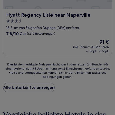
Hyatt Regency Lisle near Naperville
Hyatt Regency Lisle near Naperville
3.5-
Sterne-
18,3 km von Flughafen Dupage (DPA) entfernt
Unterkunft
7.8
7,8/10
Gut
(1.316 Bewertungen)
von
Der
91 €
10,
Preis
Gut,
inkl. Steuern & Gebühren
beträgt
6. Sept.–7. Sept.
(1.316
91 €
Bewertungen)
Dies
Dies ist der niedrigste Preis pro Nacht, der in den letzten 24 Stunden für
einen Aufenthalt mit 1 Übernachtung von 2 Erwachsenen gefunden wurde.
ist
Preise und Verfügbarkeiten können sich ändern. Es können zusätzliche
der
Bedingungen gelten.
niedrigste
Preis
Alle Unterkünfte anzeigen
pro
Nacht,
der
in
den
letzten
Vergleiche beliebte Hotels in der