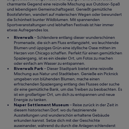
t
charmante Gegend eine reizvolle Mischung aus Outdoor-Spaß
e
und lebendigem Gemeinschaftsgeist. Genießt gemütliche
n
Bootsfahrten, wandert auf malerischen Wegen oder bewundert
s
die Schönheit bunter Wildblumen. Mit spannenden
t
Sportveranstaltungen und lebhaften Festivals ist hier immer
e
etwas Aufregendes los.
r
g
W
Riverwalk
– Schlendere entlang dieser wunderschönen
e
i
Promenade, die sich am Fluss entlangzieht, wo leuchtende
ö
r
Blumen und üppiges Grün eine idyllische Oase mitten im
f
d
Herzen von Chicago schaffen. Perfekt für einen gemütlichen
f
i
Spaziergang, ist es ein idealer Ort, um Fotos zu machen
n
n
oder einfach am Wasser zu entspannen.
e
e
W
Riverwalk Park
– Dieser Stadtpark bietet eine reizvolle
t
i
i
Mischung aus Natur und Stadtleben. Genieße ein Picknick
n
r
umgeben von blühenden Blumen, mache einen
e
d
erfrischenden Spaziergang entlang des Flusses oder suche
m
i
dir eine gemütliche Bank, um das Treiben zu beobachten. Es
n
n
ist ein großartiger Ort, um dich zu entspannen und neue
e
e
Energie zu tanken.
u
i
W
Naper Settlement Museum
– Reise zurück in der Zeit in
e
n
i
diesem historischen Dorf, wo du faszinierende
n
e
r
Ausstellungen und wunderschön erhaltene Gebäude
F
m
d
erkunden kannst. Setze dich mit der Geschichte
e
n
i
auseinander, während du durch die Anlagen schlenderst