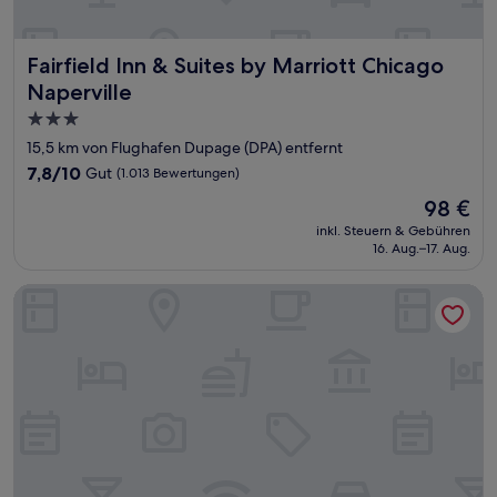
Fairfield Inn & Suites by Marriott Chicago Naperville
Fairfield Inn & Suites by Marriott Chicago
Naperville
3.0-
Sterne-
15,5 km von Flughafen Dupage (DPA) entfernt
Unterkunft
7.8
7,8/10
Gut
(1.013 Bewertungen)
von
Der
98 €
10,
Preis
Gut,
inkl. Steuern & Gebühren
beträgt
16. Aug.–17. Aug.
(1.013
98 €
Bewertungen)
Hampton Inn & Suites Addison