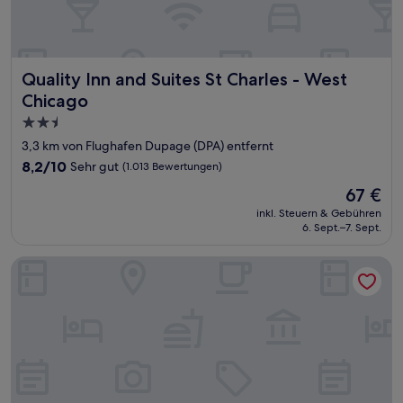
Quality Inn and Suites St Charles - West Chicago
Quality Inn and Suites St Charles - West
Chicago
2.5-
Sterne-
3,3 km von Flughafen Dupage (DPA) entfernt
Unterkunft
8.2
8,2/10
Sehr gut
(1.013 Bewertungen)
von
Der
67 €
10,
Preis
Sehr
inkl. Steuern & Gebühren
beträgt
6. Sept.–7. Sept.
gut,
67 €
(1.013
Bewertungen)
Hampton Inn Chicago/Naperville