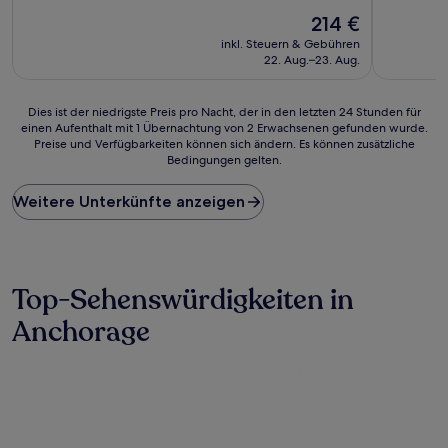
10,
von
Der
Wunderba
214 €
10,
Preis
(44
Gut,
inkl. Steuern & Gebühren
beträgt
Bewertun
(1.354
22. Aug.–23. Aug.
214 €
Bewertungen)
Dies
Dies ist der niedrigste Preis pro Nacht, der in den letzten 24 Stunden für
einen Aufenthalt mit 1 Übernachtung von 2 Erwachsenen gefunden wurde.
ist
Preise und Verfügbarkeiten können sich ändern. Es können zusätzliche
der
Bedingungen gelten.
niedrigste
Preis
Weitere Unterkünfte anzeigen
pro
Nacht,
der
in
den
Top-Sehenswürdigkeiten in
letzten
24 Stunden
Anchorage
für
einen
Aufenthalt
mit
1 Übernachtung
von
2 Erwachsenen