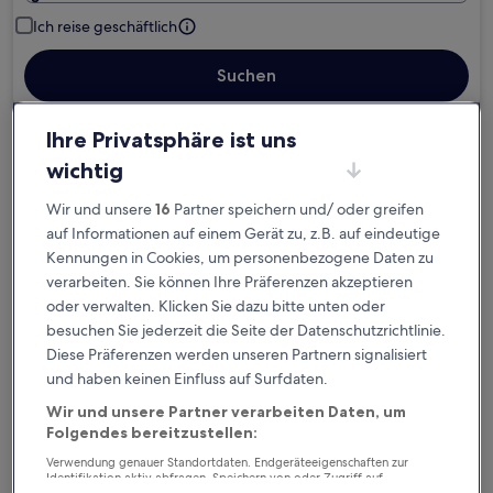
Ich reise geschäftlich
Suchen
Ihre Privatsphäre ist uns
Kostenlose Stornierung bei
wichtig
Planänderungen
Wir und unsere
16
Partner speichern und/ oder greifen
auf Informationen auf einem Gerät zu, z.B. auf eindeutige
Verdiene Prämien für jede
Kennungen in Cookies, um personenbezogene Daten zu
wahrgenommene Übernachtung
verarbeiten. Sie können Ihre Präferenzen akzeptieren
oder verwalten. Klicken Sie dazu bitte unten oder
Mehr sparen mit Preisen für Mitglieder
besuchen Sie jederzeit die Seite der Datenschutzrichtlinie.
Diese Präferenzen werden unseren Partnern signalisiert
und haben keinen Einfluss auf Surfdaten.
Wir und unsere Partner verarbeiten Daten, um
Überprüfe die Preise für diese Daten
Folgendes bereitzustellen:
Heute
Morgen
Verwendung genauer Standortdaten. Endgeräteeigenschaften zur
Identifikation aktiv abfragen. Speichern von oder Zugriff auf
5. Aug. - 6. Aug.
6. Aug. - 7. Aug.