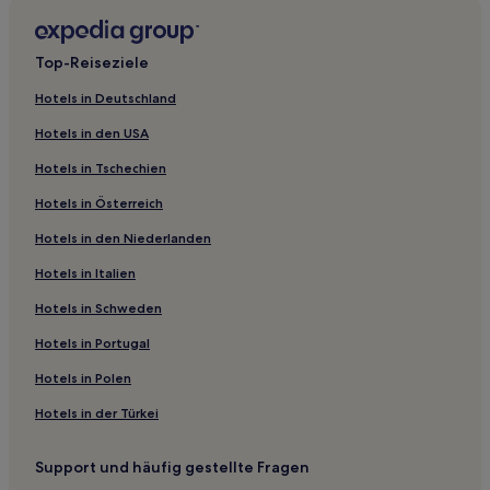
Hotels mit Parkplatz in Seward
Top-Reiseziele
Günstige in Alaska
Familien in Alaska
Hotels in Deutschland
Hotels mit Parkplatz in South Central Alaska
Hotels in den USA
Günstige in Denali
Hotels in Tschechien
Hotels mit Parkplatz in Denali
Hotels in Österreich
Hotels nahe Hafen von Anchorage
Hotels in den Niederlanden
Hotels nahe Byers Lake
Hotels in Italien
Bear Creek Hotels
Hotels in Schweden
Hope Hotels
Hotels in Portugal
Sunrise: Hotels
Hotels in Polen
Matanuska-Susitna Borough: Hotels
Hotels in der Türkei
Big Lake Hotels
Kasilof Hotels
Support und häufig gestellte Fragen