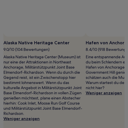
gefunden
wurde.
Preise
und
Verfügbarkeiten
können
sich
ändern.
Alaska Native Heritage Center
Hafen von Anchora
Es
können
9.0/10 (104 Bewertungen)
8.4/10 (918 Bewertung
zusätzliche
Alaska Native Heritage Center (Museum) ist
Eine entspannende Auss
Bedingungen
nur eine der Attraktionen in Northeast
du beim Schlendern en
gelten.
Anchorage, Militärstützpunkt Joint Base
Hafen von Anchorage im
Elmendorf-Richardson. Wenn du durch die
Government Hill genie
Gegend reist, ist ein Zwischenstopp hier
schätzen auch die Mus
bestimmt lohnenswert. Wenn du das
Warum startest du dein
kulturelle Angebot in Militärstützpunkt Joint
nicht hier?
Base Elmendorf-Richardson in vollen Zügen
Weniger anzeigen
genießen möchtest, plane einen Abstecher
hierhin: Cook Inlet, Moose Run Golf Course
und Militärstützpunkt Joint Base Elmendorf-
Richardson.
Weniger anzeigen