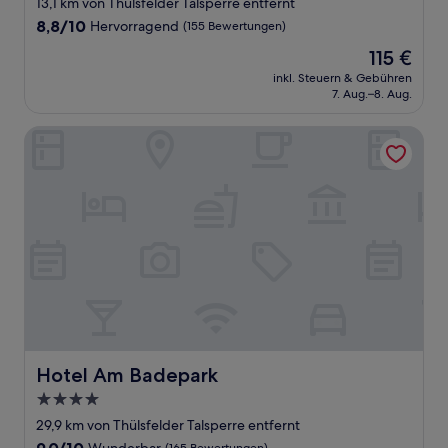
13,1 km von Thülsfelder Talsperre entfernt
8.8
8,8/10
Hervorragend
(155 Bewertungen)
von
Der
115 €
10,
Preis
Hervorragend,
inkl. Steuern & Gebühren
beträgt
7. Aug.–8. Aug.
(155
115 €
Bewertungen)
Hotel Am Badepark
Hotel Am Badepark
Hotel Am Badepark
4.0-
Sterne-
29,9 km von Thülsfelder Talsperre entfernt
Unterkunft
9.0