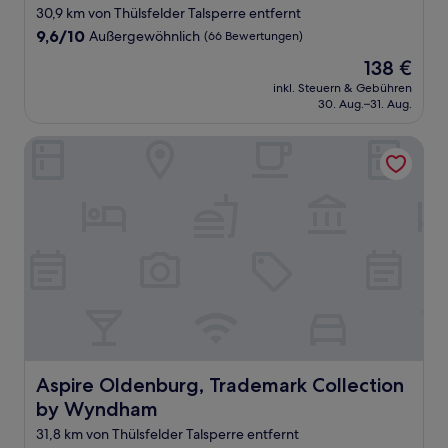
30,9 km von Thülsfelder Talsperre entfernt
9.6
9,6/10
Außergewöhnlich
(66 Bewertungen)
von
Der
138 €
10,
Preis
Außergewöhnlich,
inkl. Steuern & Gebühren
beträgt
30. Aug.–31. Aug.
(66
138 €
Bewertungen)
Aspire Oldenburg, Trademark Collection by Wyndham
Aspire Oldenburg, Trademark Collection by Wyndham
Aspire Oldenburg, Trademark Collection
by Wyndham
31,8 km von Thülsfelder Talsperre entfernt