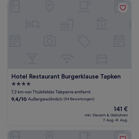
Hotel Restaurant Burgerklause Tapken
Hotel Restaurant Burgerklause Tapken
Hotel Restaurant Burgerklause Tapken
4.0-
Sterne-
7,2 km von Thülsfelder Talsperre entfernt
Unterkunft
9.4
9,4/10
Außergewöhnlich
(54 Bewertungen)
von
Der
141 €
10,
Preis
Außergewöhnlich,
inkl. Steuern & Gebühren
beträgt
7. Aug.–8. Aug.
(54
141 €
Bewertungen)
Seehotel Fährhaus