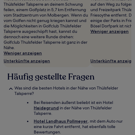
Preise
Thülsfelder Talsperre an deinem Schwung
auf den Weg zu folgende
und
feilen, einem Golfplatz in 5,7 km Entfernung
und Freizeitpark Thüle
Verfügbarkeiten
vom Stadtzentrum von Molbergen. Wenn du
Friesoythe entfernt. Du 
können
vom Golfen nicht genug kriegen kannst und
einige der Parks in Fri
sich
die Möglichkeiten in Golfclub Thülsfelder
Bösel Dorfpark ist nicht
ändern.
Talsperre ausgeschöpft hast, kannst du
Weniger anzeigen
Es
dennoch eine weitere Runde drehen:
können
Golfclub Thulsfelder Talsperre ist ganz in der
zusätzliche
Nähe.
Bedingungen
Weniger anzeigen
gelten.
Unterkünfte anzeigen
Unterkünfte anzeige
Häufig gestellte Fragen
Was sind die besten Hotels in der Nähe von Thülsfelder
Talsperre?
Bei Reisenden äußerst beliebt ist ein Hotel
Heidegrund
in der Nähe von Thülsfelder
Talsperre.
Hotel Landhaus Pollmeyer
, mit dem Auto nur
eine kurze Fahrt entfernt, hat ebenfalls tolle
Bewertungen.