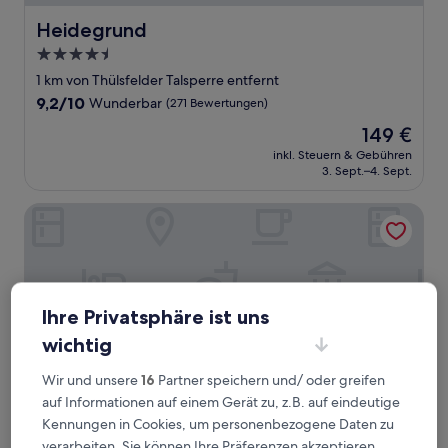
Heidegrund
Heidegrund
4.5-
Sterne-
1 km von Thülsfelder Talsperre entfernt
Unterkunft
9.2
9,2/10
Wunderbar
(271 Bewertungen)
von
Der
149 €
10,
Preis
Wunderbar,
inkl. Steuern & Gebühren
beträgt
3. Sept.–4. Sept.
(271
149 €
Bewertungen)
Das Schokoladenhotel
Ihre Privatsphäre ist uns
wichtig
Wir und unsere
16
Partner speichern und/ oder greifen
auf Informationen auf einem Gerät zu, z.B. auf eindeutige
Kennungen in Cookies, um personenbezogene Daten zu
verarbeiten. Sie können Ihre Präferenzen akzeptieren