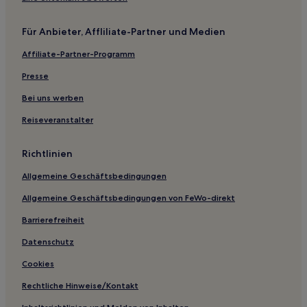
Kulturgeschichte
Petersburg Hotels
Für Anbieter, Affliliate-Partner und Medien
Ostrhauderfehn Hotels
Affiliate-Partner-Programm
Landkreis Cloppenburg: Hotels
Presse
Aschenstedt Hotels
Bei uns werben
Hotels mit Parkplatz in Landkreis Wittmund
Reiseveranstalter
Familien in Landkreis Wittmund
Haustierfreundliche in Oldenburg
Richtlinien
Business in Oldenburg
Allgemeine Geschäftsbedingungen
Hotels mit Küchenzeile in Wilhelmshaven
Allgemeine Geschäftsbedingungen von FeWo-direkt
Familien in Wilhelmshaven
Barrierefreiheit
Haustierfreundliche in Wilhelmshaven
Datenschutz
Hotels mit Parkplatz in Ostfriesland
Cookies
Familien in Ostfriesland
Rechtliche Hinweise/Kontakt
Haustierfreundliche in Ostfriesland