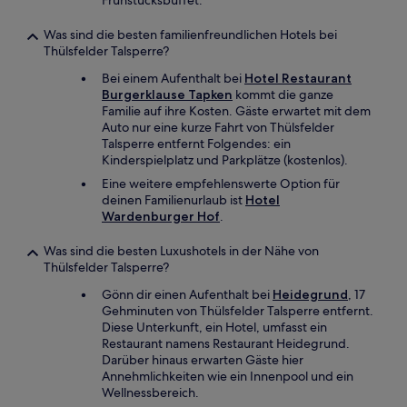
Frühstücksbuffet.
Was sind die besten familienfreundlichen Hotels bei
Thülsfelder Talsperre?
Bei einem Aufenthalt bei
Hotel Restaurant
Burgerklause Tapken
kommt die ganze
Familie auf ihre Kosten. Gäste erwartet mit dem
Auto nur eine kurze Fahrt von Thülsfelder
Talsperre entfernt Folgendes: ein
Kinderspielplatz und Parkplätze (kostenlos).
Eine weitere empfehlenswerte Option für
deinen Familienurlaub ist
Hotel
Wardenburger Hof
.
Was sind die besten Luxushotels in der Nähe von
Thülsfelder Talsperre?
Gönn dir einen Aufenthalt bei
Heidegrund
, 17
Gehminuten von Thülsfelder Talsperre entfernt.
Diese Unterkunft, ein Hotel, umfasst ein
Restaurant namens Restaurant Heidegrund.
Darüber hinaus erwarten Gäste hier
Annehmlichkeiten wie ein Innenpool und ein
Wellnessbereich.