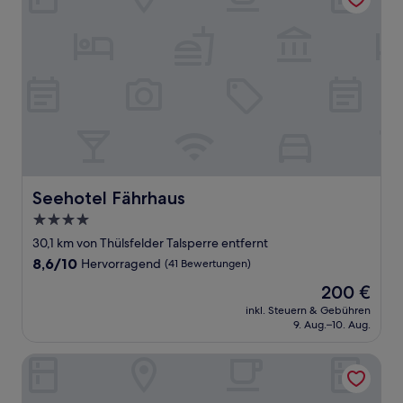
Seehotel Fährhaus
Seehotel Fährhaus
4.0-
Sterne-
30,1 km von Thülsfelder Talsperre entfernt
Unterkunft
8.6
8,6/10
Hervorragend
(41 Bewertungen)
von
Der
200 €
10,
Preis
Hervorragend,
inkl. Steuern & Gebühren
beträgt
9. Aug.–10. Aug.
(41
200 €
Bewertungen)
Hotel Restaurant Sonnenhof