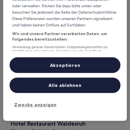
Das Schokoladenhotel
Das Schokoladenhotel
oder verwalten. Klicken Sie dazu bitte unten oder
4.0-
besuchen Sie jederzeit die Seite der Datenschutzrichtlinie.
Sterne-
37,5 km von Thülsfelder Talsperre entfernt
Diese Präferenzen werden unseren Partnern signalisiert
Unterkunft
9.4
9,4/10
Außergewöhnlich
(180 Bewertungen)
und haben keinen Einfluss auf Surfdaten.
von
Der
132 €
10,
Wir und unsere Partner verarbeiten Daten, um
Preis
Außergewöhnlich,
inkl. Steuern & Gebühren
Folgendes bereitzustellen:
beträgt
10. Aug.–11. Aug.
(180
132 €
Verwendung genauer Standortdaten. Endgeräteeigenschaften zur
Bewertungen)
Identifikation aktiv abfragen. Speichern von oder Zugriff auf
Hotel Restaurant Waldesruh
Informationen auf einem Endgerät. Personalisierte Werbung und
Inhalte, Messung von Werbeleistung und der Performance von Inhalten,
Zielgruppenforschung sowie Entwicklung und Verbesserung von
Akzeptieren
Angeboten.
Liste der Partner (Lieferanten)
Alle ablehnen
Zwecke anzeigen
Hotel Restaurant Waldesruh
Hotel Restaurant Waldesruh