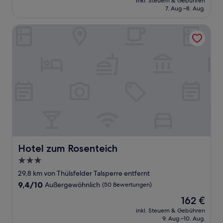
Außergewöhnlich,
inkl. Steuern & Gebühren
beträgt
7. Aug.–8. Aug.
(122
128 €
Bewertungen)
Hotel zum Rosenteich
Hotel zum Rosenteich
Hotel zum Rosenteich
3.0-
Sterne-
29,8 km von Thülsfelder Talsperre entfernt
Unterkunft
9.4
9,4/10
Außergewöhnlich
(50 Bewertungen)
von
Der
162 €
10,
Preis
Außergewöhnlich,
inkl. Steuern & Gebühren
beträgt
9. Aug.–10. Aug.
(50