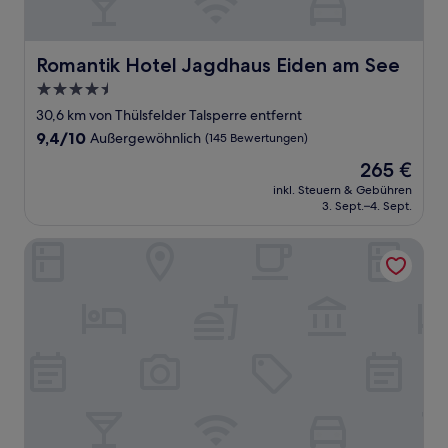
Romantik Hotel Jagdhaus Eiden am See
Romantik Hotel Jagdhaus Eiden am See
4.5-
Sterne-
30,6 km von Thülsfelder Talsperre entfernt
Unterkunft
9.4
9,4/10
Außergewöhnlich
(145 Bewertungen)
von
Der
265 €
10,
Preis
Außergewöhnlich,
inkl. Steuern & Gebühren
beträgt
3. Sept.–4. Sept.
(145
265 €
Bewertungen)
B&B Hotel Oldenburg