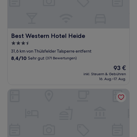
Best Western Hotel Heide
Best Western Hotel Heide
3.5-
Sterne-
31,6 km von Thülsfelder Talsperre entfernt
Unterkunft
8.4
8,4/10
Sehr gut
(371 Bewertungen)
von
Der
93 €
10,
Preis
Sehr
inkl. Steuern & Gebühren
beträgt
16. Aug.–17. Aug.
gut,
93 €
(371
Bewertungen)
Landhotel Witte-König