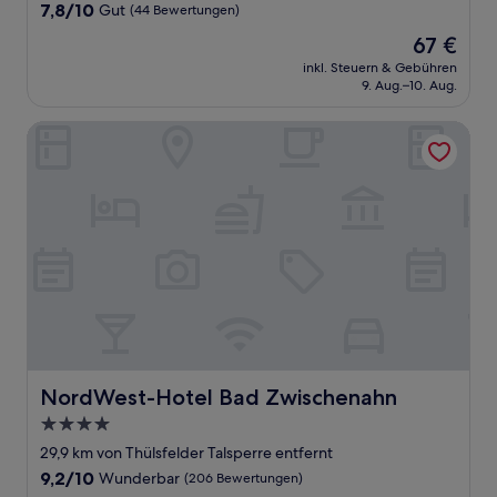
7.8
7,8/10
Gut
(44 Bewertungen)
von
Der
67 €
10,
Preis
Gut,
inkl. Steuern & Gebühren
beträgt
9. Aug.–10. Aug.
(44
67 €
Bewertungen)
NordWest-Hotel Bad Zwischenahn
NordWest-Hotel Bad Zwischenahn
NordWest-Hotel Bad Zwischenahn
4.0-
Sterne-
29,9 km von Thülsfelder Talsperre entfernt
Unterkunft
9.2
9,2/10
Wunderbar
(206 Bewertungen)
von