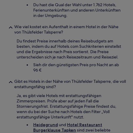
Du hast die Qual der Wahl unter 1.762 Hotels,
Ferienunterkünften und anderen Unterkünften
in der Umgebung.
Wie viel kostet ein Aufenthalt in einem Hotel in der Nähe
von Thülsfelder Talsperre?
Du findest Preise innerhalb deines Reisebudgets am
besten, indem du auf Hotels.com Suchkriterien einstellst
und die Ergebnisse nach Preis sortierst. Die Preise
unterscheiden sich je nach Reisezeitraum und Reiseziel.
Sieh dir den günstigsten Preis pro Nacht an ab
96 €
Gibt es Hotels in der Nähe von Thülsfelder Talsperre, die voll
erstattungsfähig sind?
Ja, es gibt viele Hotels mit erstattungsfähigen
Zimmerpreisen. Prüfe aber auf jeden Fall die
Stornierungsfrist. Erstattungsfähige Preise findest du,
wenn du bei der Suche nach Hotels den Filter „Voll
erstattungsfähige Unterkunft" nutzt.
Heidegrund
und
Hotel Restaurant
Burgerklause Tapken
sind zwei beliebte