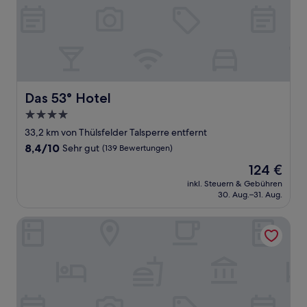
Das 53° Hotel
Das 53° Hotel
4.0-
Sterne-
33,2 km von Thülsfelder Talsperre entfernt
Unterkunft
8.4
8,4/10
Sehr gut
(139 Bewertungen)
von
Der
124 €
10,
Preis
Sehr
inkl. Steuern & Gebühren
beträgt
30. Aug.–31. Aug.
gut,
124 €
(139
Bewertungen)
Best Western Hotel Heide