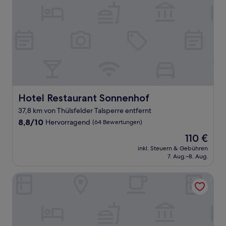
Hotel Restaurant Sonnenhof
Hotel Restaurant Sonnenhof
37,8 km von Thülsfelder Talsperre entfernt
8.8
8,8/10
Hervorragend
(64 Bewertungen)
von
Der
110 €
10,
Preis
Hervorragend,
inkl. Steuern & Gebühren
beträgt
7. Aug.–8. Aug.
(64
110 €
Bewertungen)
Das 53° Hotel