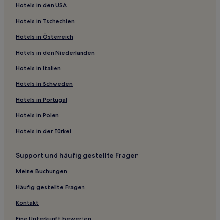
Hotels in den USA
Surwold Hotels
Hotels in Tschechien
Hollenermoor Hotels
Hotels in Österreich
Landkreis Ammerland: Hotels
Hotels in den Niederlanden
Landkreis Vechta: Hotels
Westerholtsfelde Nord Hotels
Hotels in Italien
Hotels nahe Bahnhof Oldenburg
Hotels in Schweden
Huntlosen Hotels
Hotels in Portugal
Herßum Hotels
Hotels in Polen
Garrel Hotels
Hotels in der Türkei
Deindrup Hotels
Support und häufig gestellte Fragen
Westerscheps Hotels
Hotels nahe Schloßwache
Meine Buchungen
Vechta Hotels
Häufig gestellte Fragen
Hotels nahe Bahnhof Huntlosen
Kontakt
Hotels nahe Landesmuseum für Kunst und
Eine Unterkunft bewerten