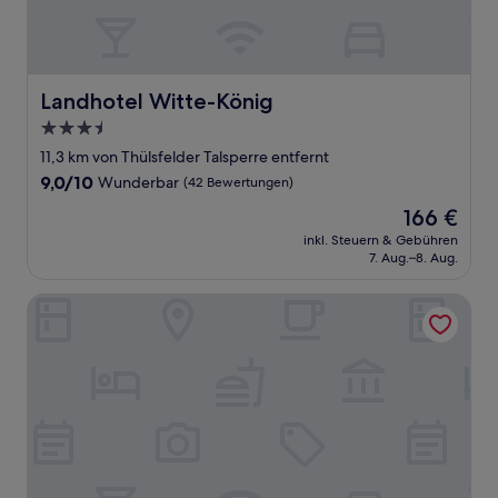
Landhotel Witte-König
Landhotel Witte-König
3.5-
Sterne-
11,3 km von Thülsfelder Talsperre entfernt
Unterkunft
9.0
9,0/10
Wunderbar
(42 Bewertungen)
von
Der
166 €
10,
Preis
Wunderbar,
inkl. Steuern & Gebühren
beträgt
7. Aug.–8. Aug.
(42
166 €
Bewertungen)
Romantik Hotel Jagdhaus Eiden am See