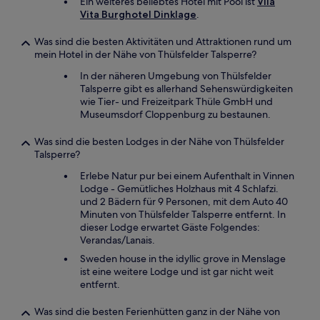
Ein weiteres beliebtes Hotel mit Pool ist
Vila
Vita Burghotel Dinklage
.
Was sind die besten Aktivitäten und Attraktionen rund um
mein Hotel in der Nähe von Thülsfelder Talsperre?
In der näheren Umgebung von Thülsfelder
Talsperre gibt es allerhand Sehenswürdigkeiten
wie Tier- und Freizeitpark Thüle GmbH und
Museumsdorf Cloppenburg zu bestaunen.
Was sind die besten Lodges in der Nähe von Thülsfelder
Talsperre?
Erlebe Natur pur bei einem Aufenthalt in Vinnen
Lodge - Gemütliches Holzhaus mit 4 Schlafzi.
und 2 Bädern für 9 Personen, mit dem Auto 40
Minuten von Thülsfelder Talsperre entfernt. In
dieser Lodge erwartet Gäste Folgendes:
Verandas/Lanais.
Sweden house in the idyllic grove in Menslage
ist eine weitere Lodge und ist gar nicht weit
entfernt.
Was sind die besten Ferienhütten ganz in der Nähe von