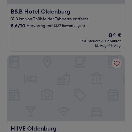
B&B Hotel Oldenburg
B&B Hotel Oldenburg
31,3 km von Thülsfelder Talsperre entfernt
8.6
8,6/10
Hervorragend
(327 Bewertungen)
von
Der
84 €
10,
Preis
Hervorragend,
inkl. Steuern & Gebühren
beträgt
13. Aug.–14. Aug.
(327
84 €
Bewertungen)
HIIVE Oldenburg
HIIVE Oldenburg
HIIVE Oldenburg