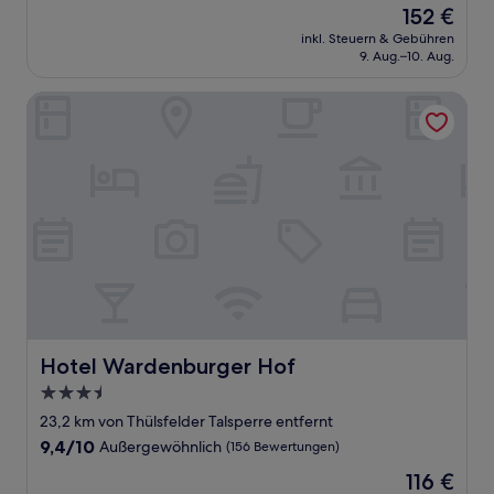
Der
152 €
10,
Preis
Wunderbar,
inkl. Steuern & Gebühren
beträgt
9. Aug.–10. Aug.
(206
152 €
Bewertungen)
Hotel Wardenburger Hof
Hotel Wardenburger Hof
Hotel Wardenburger Hof
3.5-
Sterne-
23,2 km von Thülsfelder Talsperre entfernt
Unterkunft
9.4
9,4/10
Außergewöhnlich
(156 Bewertungen)
von
Der
116 €
10,