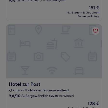
9,0/10
Wunderbar
(165 Bewertungen)
von
Der
151 €
10,
Preis
Wunderbar,
inkl. Steuern & Gebühren
beträgt
16. Aug.–17. Aug.
(165
151 €
Bewertungen)
Hotel zur Post
Hotel zur Post
Hotel zur Post
7,1 km von Thülsfelder Talsperre entfernt
9.6
9,6/10
Außergewöhnlich
(122 Bewertungen)
von
Der
128 €
10,
Preis