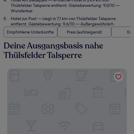
Hotel Am Badepark
— 4-Sterne-Hotel in 29,9 km von
Thülsfelder Talsperre entfernt. Gästebewertung: 9,0/10 —
Wunderbar.
Hotel zur Post
— Liegt in 7,1 km von Thülsfelder Talsperre
entfernt. Gästebewertung: 9,6/10 — Außergewöhnlich.
Empfohlene Unterkünfte
Preis (aufsteigend)
Ent
Deine Ausgangsbasis nahe
Thülsfelder Talsperre
Heidegrund