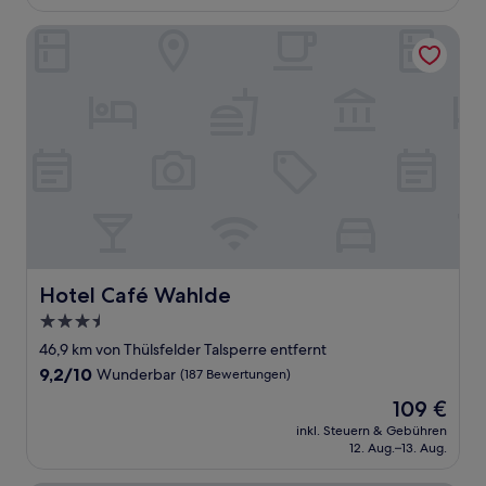
162 €
Bewertungen)
Hotel Café Wahlde
Hotel Café Wahlde
Hotel Café Wahlde
3.5-
Sterne-
46,9 km von Thülsfelder Talsperre entfernt
Unterkunft
9.2
9,2/10
Wunderbar
(187 Bewertungen)
von
Der
109 €
10,
Preis
Wunderbar,
inkl. Steuern & Gebühren
beträgt
12. Aug.–13. Aug.
(187
109 €
Bewertungen)