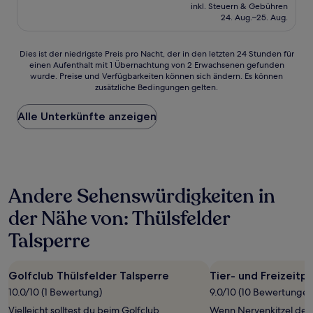
Preis
Außergewöhnlich,
inkl. Steuern & Gebühren
beträgt
24. Aug.–25. Aug.
(156
116 €
Bewertungen)
Dies
Dies ist der niedrigste Preis pro Nacht, der in den letzten 24 Stunden für
einen Aufenthalt mit 1 Übernachtung von 2 Erwachsenen gefunden
ist
wurde. Preise und Verfügbarkeiten können sich ändern. Es können
der
zusätzliche Bedingungen gelten.
niedrigste
Preis
Alle Unterkünfte anzeigen
pro
Nacht,
der
in
den
letzten
Andere Sehenswürdigkeiten in
24 Stunden
für
der Nähe von: Thülsfelder
einen
Aufenthalt
Talsperre
mit
1 Übernachtung
von
Golfclub Thülsfelder Talsperre
Tier- und Freizeit
2 Erwachsenen
10.0/10 (1 Bewertung)
9.0/10 (10 Bewertungen
gefunden
wurde.
Vielleicht solltest du beim Golfclub
Wenn Nervenkitzel dein