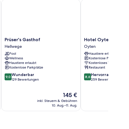
Prüser's Gasthof
Hotel Oyten am Markt
Prüser's
Hotel
Prüser's Gasthof
Hotel Oyten am Mar
Gasthof
Oyten
Hellwege
Oyten
Hellwege
am
Pool
Haustiere erlaubt
Markt
Wellness
Kostenlose Parkplätze
Oyten
Haustiere erlaubt
Kostenloses WLAN
Kostenlose Parkplätze
Restaurant
9.0
8.6
Wunderbar
Hervorragend
9,0
8,6
von
von
129 Bewertungen
259 Bewertungen
10,
10,
Wunderbar,
Hervorragend,
Der
145 €
129
259
Preis
Bewertungen
Bewertungen
inkl. Steuern & Gebühren
inkl. S
beträgt
10. Aug.–11. Aug.
145 €