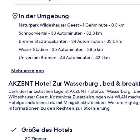
In der Umgebung
Naturpark Wildeshauser Geest
- 1 Gehminute
- 0.0 km
Schnoorviertel
- 33 Autominuten
- 32.3 km
Kar
Bremer Stadtmusikanten
- 34 Autominuten
- 33.6 km
Weser-Stadion
- 35 Autominuten
- 38.5 km
Universum Bremen
- 44 Autominuten
- 42.1 km
Mehr anzeigen
AKZENT Hotel Zur Wasserburg , bed & break
Dank der fantastischen Lage ist AKZENT Hotel Zur Wasserburg , be
Wildeshauser Geest. Kostenlose Zusatzleistungen wie WLAN mach
Hotelgelände kannst du mit Minigolf aktiv bleiben. Weitere Highligh
Informationen zu den Rechten zur Stornierung
Größe des Hotels
30 Zimmer