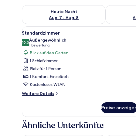
Überprüfe die Verfügbarkeit für heute Nacht, Aug. 7
Überprüfe die
Heute Nacht
Aug. 7 - Aug. 8
A
Alle
Ein kleiner, gemütlicher Raum 
6
Standardzimmer
Fotos
Außergewöhnlich
für
10,0
10,0 von 10
(1
1 Bewertung
Standardzimmer
Bewertung)
Blick auf den Garten
anzeigen
1 Schlafzimmer
Platz für 1 Person
1 Komfort-Einzelbett
Kostenloses WLAN
Weitere
Weitere Details
Details
für
Preise anzeige
Standardzimmer
Ähnliche Unterkünfte