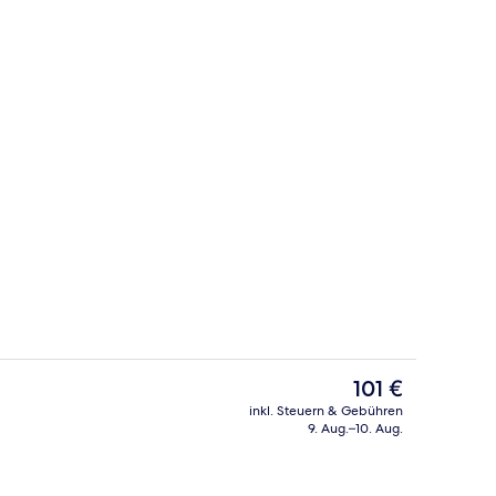
ereich
Sehenswürdigkeit
Der
101 €
aktuelle
inkl. Steuern & Gebühren
Preis
9. Aug.–10. Aug.
gelände
Ausblick vom Zimmer
beträgt
101 €.