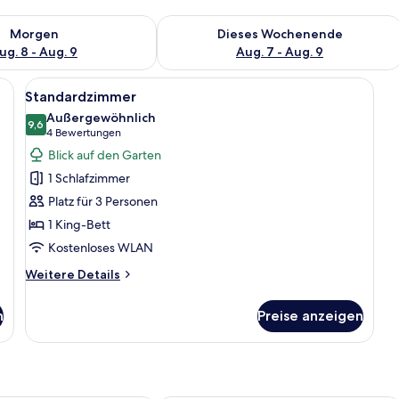
 - Aug. 8.
 Verfügbarkeit für morgen, Aug. 8 - Aug. 9.
Überprüfe die Verfügbarkeit für dies
Morgen
Dieses Wochenende
ug. 8 - Aug. 9
Aug. 7 - Aug. 9
mit Holzvertäfelung, einem Schreibtisch mit Stuhl, einem Bett und einem Obe
Alle
Ein Hotelzimmer mit Bett, Schreibtisch
7
Standardzimmer
Fotos
Außergewöhnlich
für
9,6
9,6 von 10
(4
4 Bewertungen
Standardzimmer
Bewertungen)
Blick auf den Garten
anzeigen
1 Schlafzimmer
Platz für 3 Personen
1 King-Bett
Kostenloses WLAN
Weitere
Weitere Details
Details
für
n
Preise anzeigen
Standardzimmer