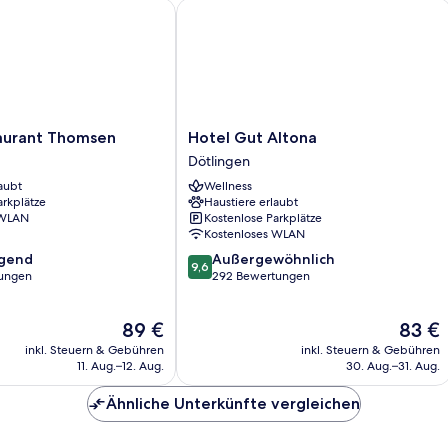
rant Thomsen
Hotel Gut Altona
Hotel
aurant Thomsen
Hotel Gut Altona
Gut
Dötlingen
Altona
aubt
Wellness
Dötlingen
arkplätze
Haustiere erlaubt
 WLAN
Kostenlose Parkplätze
Kostenloses WLAN
9.6
agend
Außergewöhnlich
9,6
von
ungen
292 Bewertungen
10,
,
Außergewöhnlich,
Der
Der
89 €
83 €
292
Preis
Preis
Bewertungen
inkl. Steuern & Gebühren
inkl. Steuern & Gebühren
beträgt
beträgt
11. Aug.–12. Aug.
30. Aug.–31. Aug.
89 €
83 €
Ähnliche Unterkünfte vergleichen