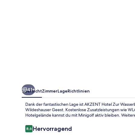
,
bed
&
breakfast
41+
Übersicht
Zimmer
Lage
Richtlinien
Dank der fantastischen Lage ist AKZENT Hotel Zur Wasser
Wildeshauser Geest. Kostenlose Zusatzleistungen wie 
Hotelgelände kannst du mit Minigolf aktiv bleiben. Weitere
Bewertungen
Hervorragend
8,6
8,6 von 10.