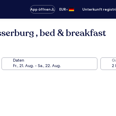
•
App öffnen
EUR
Unterkunft registr
erburg , bed & breakfast
Daten
G