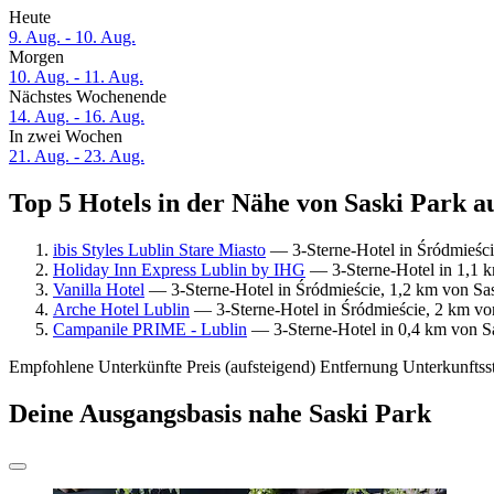
Heute
9. Aug. - 10. Aug.
Morgen
10. Aug. - 11. Aug.
Nächstes Wochenende
14. Aug. - 16. Aug.
In zwei Wochen
21. Aug. - 23. Aug.
Top 5 Hotels in der Nähe von Saski Park au
ibis Styles Lublin Stare Miasto
— 3-Sterne-Hotel in Śródmieści
Holiday Inn Express Lublin by IHG
— 3-Sterne-Hotel in 1,1 k
Vanilla Hotel
— 3-Sterne-Hotel in Śródmieście, 1,2 km von Sas
Arche Hotel Lublin
— 3-Sterne-Hotel in Śródmieście, 2 km vo
Campanile PRIME - Lublin
— 3-Sterne-Hotel in 0,4 km von Sa
Empfohlene Unterkünfte
Preis (aufsteigend)
Entfernung
Unterkunftss
Deine Ausgangsbasis nahe Saski Park