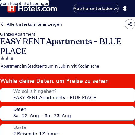
Zum Hauptinhalt springen
App herunterladen
Alle Unterkünfte anzeigen
Ganzes Apartment
EASY RENT Apartments - BLUE
PLACE
3.0-
Sterne-
Apartment im Stadtzentrum in Lublin mit Kochnische
Unterkunft
Wähle deine Daten, um Preise zu sehen
Wo soll’s hingehen?
Daten
Gäste