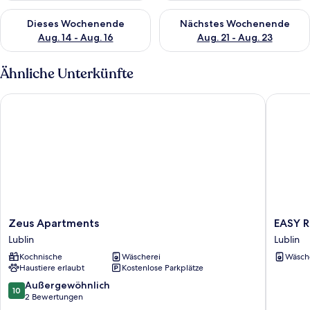
Überprüfe die Verfügbarkeit für dieses Wochenende, Aug. 14 -
Überprüfe die Verfügbarkeit f
Dieses Wochenende
Nächstes Wochenende
Aug. 14 - Aug. 16
Aug. 21 - Aug. 23
Ähnliche Unterkünfte
Zeus Apartments
EASY RE
Zeus
EASY
Zeus Apartments
EASY R
Apartments
RENT
Lublin
Lublin
Lublin
Apartme
Kochnische
Wäscherei
Wäsch
-
Haustiere erlaubt
Kostenlose Parkplätze
BUSINE
CENTER
10.0
Außergewöhnlich
10
41
von
2 Bewertungen
Lublin
10,