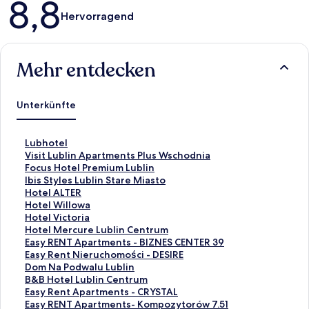
8,8
Hervorragend
Mehr entdecken
Unterkünfte
L
Lubhotel
i
L
Visit Lublin Apartments Plus Wschodnia
n
i
L
Focus Hotel Premium Lublin
k
n
i
L
Ibis Styles Lublin Stare Miasto
,
k
n
i
L
Hotel ALTER
d
,
k
n
i
L
Hotel Willowa
e
d
,
k
n
i
L
Hotel Victoria
r
e
d
,
k
n
i
L
Hotel Mercure Lublin Centrum
d
r
e
d
,
k
n
i
L
Easy RENT Apartments - BIZNES CENTER 39
i
d
r
e
d
,
k
n
i
L
Easy Rent Nieruchomości - DESIRE
e
i
d
r
e
d
,
k
n
i
L
Dom Na Podwalu Lublin
f
e
i
d
r
e
d
,
k
n
i
L
B&B Hotel Lublin Centrum
o
f
e
i
d
r
e
d
,
k
n
i
L
Easy Rent Apartments - CRYSTAL
l
o
f
e
i
d
r
e
d
,
k
n
i
L
Easy RENT Apartments- Kompozytorów 7.51