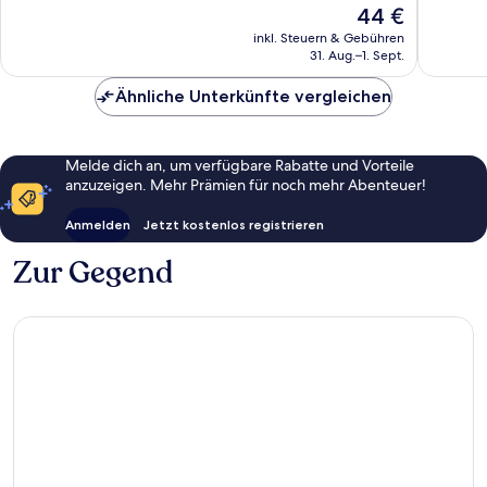
Der
44 €
Außergewöhnlich,
Preis
2
inkl. Steuern & Gebühren
beträgt
31. Aug.–1. Sept.
Bewertungen
44 €
Ähnliche Unterkünfte vergleichen
Melde dich an, um verfügbare Rabatte und Vorteile
anzuzeigen. Mehr Prämien für noch mehr Abenteuer!
Anmelden
Jetzt kostenlos registrieren
Zur Gegend