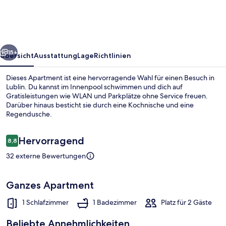
-
BLUE
PLACE
rück
Weiter
15+
Übersicht
Ausstattung
Lage
Richtlinien
Dieses Apartment ist eine hervorragende Wahl für einen Besuch in
Lublin. Du kannst im Innenpool schwimmen und dich auf
Gratisleistungen wie WLAN und Parkplätze ohne Service freuen.
Darüber hinaus besticht sie durch eine Kochnische und eine
Regendusche.
Bewertungen
Hervorragend
8,8
8,8 von 10.
32 externe Bewertungen
Wohnbereich
Ganzes Apartment
1 Schlafzimmer
1 Badezimmer
Platz für 2 Gäste
Beliebte Annehmlichkeiten