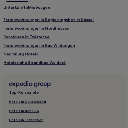
1 Übernachtung
Unterkünfte
Mietwagen
von
2 Erwachsenen
gefunden
Ferienwohnungen in Regierungsbezirk Kassel
wurde.
Ferienwohnungen in Nordhessen
Preise
und
Pensionen in Twistesee
Verfügbarkeiten
können
Ferienwohnungen in Bad Wildungen
sich
Naumburg Hotels
ändern.
Es
Hotels nahe Strandbad Waldeck
können
zusätzliche
Landkreis Waldeck-Frankenberg: Hotels
Bedingungen
Hotels nahe Weissensteinflügel
gelten.
Obergude Hotels
Top-Reiseziele
Hotels nahe Burgwaldpfad
Hotels in Deutschland
Stausebach Hotels
Hotels in den USA
Hotels nahe Hugenotten- und Waldenserpfad
Hotels in Tschechien
Kirchheim Hotels