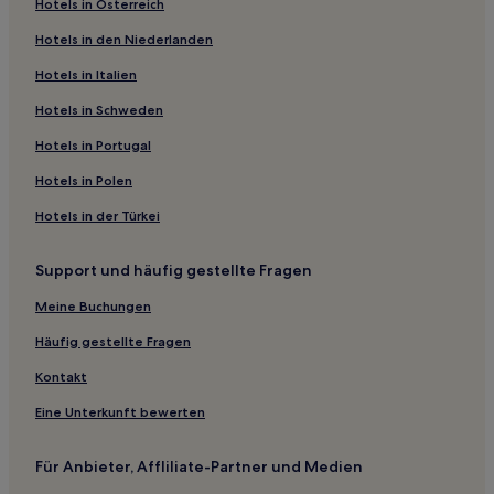
Hotels in Österreich
Bad Zwesten Hotels
Hotels in den Niederlanden
Landkreis Marburg-Biedenkopf: Hotels
Hotels in Italien
Empfershausen Hotels
Wolfhagen Hotels
Hotels in Schweden
Wellen Hotels
Hotels in Portugal
Marburg Hotels
Hotels in Polen
Großropperhausen Hotels
Hotels in der Türkei
Regierungsbezirk Kassel: Hotels
Support und häufig gestellte Fragen
Niederwald Hotels
Meine Buchungen
Gemünden Hotels
Halsdorf Hotels
Häufig gestellte Fragen
Hotels nahe Bahnhof Wolfhagen
Kontakt
Kassel Hotels
Eine Unterkunft bewerten
Frankenberg Hotels
Für Anbieter, Affliliate-Partner und Medien
Brasselsberg: Hotels