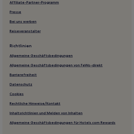
Affiliate-Partner-Programm
Bad Wilhelmshöhe: Hotels
Presse
Hotels nahe Martinskirche Kassel
Hotels nahe S-Bahn-Station Körle
Bei uns werben
Landkreis Kassel: Hotels
Reiseveranstalter
Schwalm-Eder-Kreis: Hotels
Richtlinien
Hotels nahe Straßenbahnhaltestelle Rathaus-
Fünffensterstraße
Allgemeine Geschäftsbedingungen
Waßmuthshausen Hotels
Allgemeine Geschäftsbedingungen von FeWo-direkt
Gungelshausen Hotels
Barrierefreiheit
Sand Hotels
Datenschutz
Frankenau Hotels
Cookies
Hotels nahe Mittelalterliche Synagoge
Rechtliche Hinweise/Kontakt
Hotels nahe Straßenbahnhaltestelle Wintershall
Inhaltsrichtlinien und Melden von Inhalten
Hotels nahe Bahnhof Frankenberg
Allgemeine Geschäftsbedingungen für Hotels.com Rewards
Hotels nahe Bahnhof Frankenberg-Goßberg