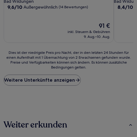
Bad Wildungen
Bad Wildun
9.6
8.4
9,6/10
8,4/10
Außergewöhnlich
S
(14 Bewertungen)
von
von
10,
10,
Außergewöhnlich,
Sehr
Der
91 €
(14
gut,
Preis
inkl. Steuern & Gebühren
Bewertungen)
(365
beträgt
9. Aug.–10. Aug.
Bewertun
91 €
Dies
Dies ist der niedrigste Preis pro Nacht, der in den letzten 24 Stunden für
einen Aufenthalt mit 1 Übernachtung von 2 Erwachsenen gefunden wurde.
ist
Preise und Verfügbarkeiten können sich ändern. Es können zusätzliche
der
Bedingungen gelten.
niedrigste
Preis
Weitere Unterkünfte anzeigen
pro
Nacht,
der
in
den
letzten
24 Stunden
für
Weiter erkunden
einen
Aufenthalt
mit