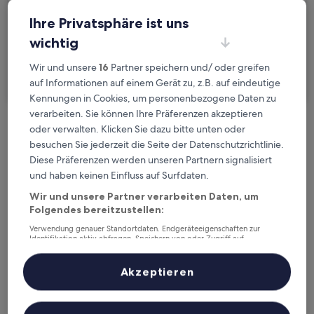
Gäste
Ihre Privatsphäre ist uns
2 Reisende, 1 Zimmer
wichtig
Ich reise geschäftlich
Wir und unsere
16
Partner speichern und/ oder greifen
Suchen
auf Informationen auf einem Gerät zu, z.B. auf eindeutige
Kennungen in Cookies, um personenbezogene Daten zu
verarbeiten. Sie können Ihre Präferenzen akzeptieren
oder verwalten. Klicken Sie dazu bitte unten oder
Kostenlose Stornierung bei
besuchen Sie jederzeit die Seite der Datenschutzrichtlinie.
Planänderungen
Diese Präferenzen werden unseren Partnern signalisiert
und haben keinen Einfluss auf Surfdaten.
Verdiene Prämien für jede
Wir und unsere Partner verarbeiten Daten, um
wahrgenommene Übernachtung
Folgendes bereitzustellen:
Verwendung genauer Standortdaten. Endgeräteeigenschaften zur
Identifikation aktiv abfragen. Speichern von oder Zugriff auf
Mehr sparen mit Preisen für Mitglieder
Informationen auf einem Endgerät. Personalisierte Werbung und
Inhalte, Messung von Werbeleistung und der Performance von Inhalten,
Zielgruppenforschung sowie Entwicklung und Verbesserung von
Akzeptieren
Angeboten.
Liste der Partner (Lieferanten)
Überprüfe die Preise für diese Daten