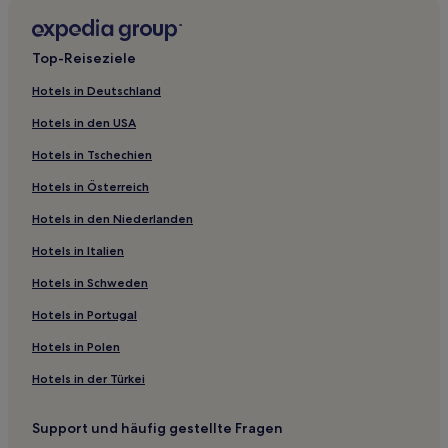
Kinheim Hotels
Hausen Hotels
Top-Reiseziele
Götzeroth Hotels
Hotels in Deutschland
Trarbach Hotels
Hotels in den USA
Kommen Hotels
Hotels in Tschechien
Lötzbeuren Hotels
Hotels in Österreich
Fronhofen Hotels
Hotels in den Niederlanden
Schwerbach Hotels
Hotels in Italien
Hesweiler Hotels
Kappel Hotels
Hotels in Schweden
Zell Hotels
Hotels in Portugal
Niederweiler Hotels
Hotels in Polen
Koppelberg Hotels
Hotels in der Türkei
Historic Downtown Hotels
Support und häufig gestellte Fragen
Tellig Hotels