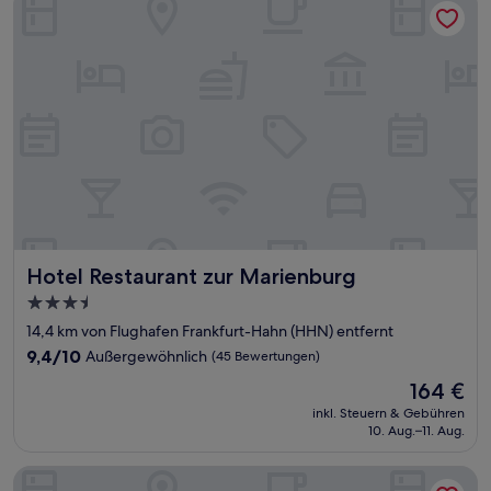
Hotel Restaurant zur Marienburg
Hotel Restaurant zur Marienburg
3.5-
Sterne-
14,4 km von Flughafen Frankfurt-Hahn (HHN) entfernt
Unterkunft
9.4
9,4/10
Außergewöhnlich
(45 Bewertungen)
von
Der
164 €
10,
Preis
Außergewöhnlich,
inkl. Steuern & Gebühren
beträgt
10. Aug.–11. Aug.
(45
164 €
Bewertungen)
Burgblickhotel