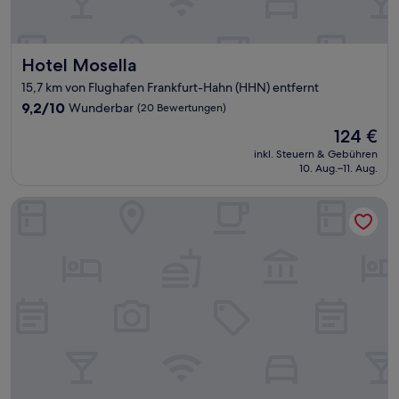
Hotel Mosella
Hotel Mosella
15,7 km von Flughafen Frankfurt-Hahn (HHN) entfernt
9.2
9,2/10
Wunderbar
(20 Bewertungen)
von
Der
124 €
10,
Preis
Wunderbar,
inkl. Steuern & Gebühren
beträgt
10. Aug.–11. Aug.
(20
124 €
Bewertungen)
Uferdeck - Boutique Hotel