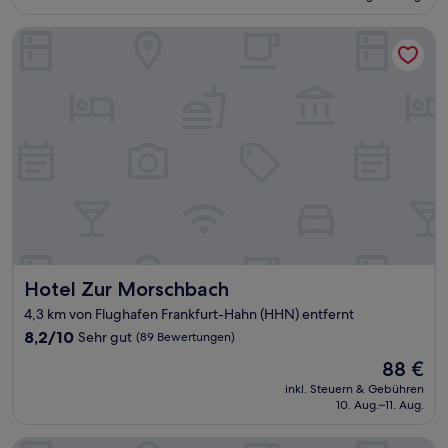
59 €
Bewertungen)
Hotel Zur Morschbach
Hotel Zur Morschbach
Hotel Zur Morschbach
4,3 km von Flughafen Frankfurt-Hahn (HHN) entfernt
8.2
8,2/10
Sehr gut
(89 Bewertungen)
von
Der
88 €
10,
Preis
Sehr
inkl. Steuern & Gebühren
beträgt
10. Aug.–11. Aug.
gut,
88 €
(89
Bewertungen)
Hotel Restaurant zur Marienburg