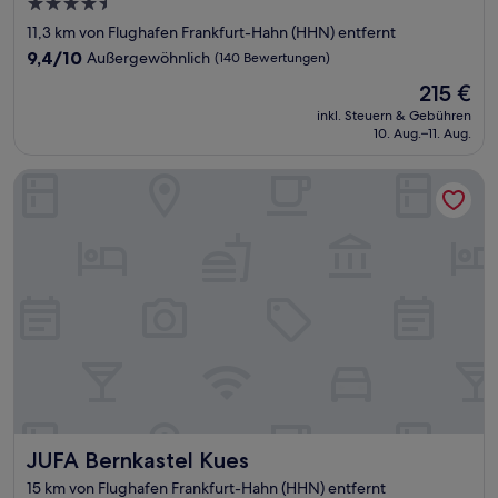
4.5-
Sterne-
11,3 km von Flughafen Frankfurt-Hahn (HHN) entfernt
Unterkunft
9.4
9,4/10
Außergewöhnlich
(140 Bewertungen)
von
Der
215 €
10,
Preis
Außergewöhnlich,
inkl. Steuern & Gebühren
beträgt
10. Aug.–11. Aug.
(140
215 €
Bewertungen)
JUFA Bernkastel Kues
JUFA Bernkastel Kues
JUFA Bernkastel Kues
15 km von Flughafen Frankfurt-Hahn (HHN) entfernt