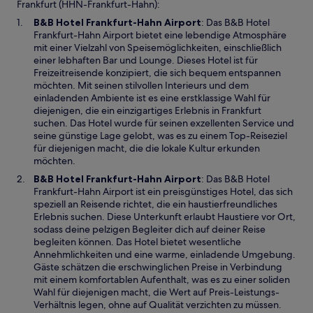
Frankfurt (HHN-Frankfurt-Hahn):
W
B&B Hotel Frankfurt-Hahn Airport
: Das B&B Hotel
i
Frankfurt-Hahn Airport bietet eine lebendige Atmosphäre
r
mit einer Vielzahl von Speisemöglichkeiten, einschließlich
d
einer lebhaften Bar und Lounge. Dieses Hotel ist für
i
Freizeitreisende konzipiert, die sich bequem entspannen
n
möchten. Mit seinen stilvollen Interieurs und dem
e
einladenden Ambiente ist es eine erstklassige Wahl für
i
diejenigen, die ein einzigartiges Erlebnis in Frankfurt
n
suchen. Das Hotel wurde für seinen exzellenten Service und
e
seine günstige Lage gelobt, was es zu einem Top-Reiseziel
m
für diejenigen macht, die die lokale Kultur erkunden
n
möchten.
e
W
B&B Hotel Frankfurt-Hahn Airport
: Das B&B Hotel
u
i
Frankfurt-Hahn Airport ist ein preisgünstiges Hotel, das sich
e
r
speziell an Reisende richtet, die ein haustierfreundliches
n
d
Erlebnis suchen. Diese Unterkunft erlaubt Haustiere vor Ort,
F
i
sodass deine pelzigen Begleiter dich auf deiner Reise
e
n
begleiten können. Das Hotel bietet wesentliche
n
e
Annehmlichkeiten und eine warme, einladende Umgebung.
s
i
Gäste schätzen die erschwinglichen Preise in Verbindung
t
n
mit einem komfortablen Aufenthalt, was es zu einer soliden
e
e
Wahl für diejenigen macht, die Wert auf Preis-Leistungs-
r
m
Verhältnis legen, ohne auf Qualität verzichten zu müssen.
g