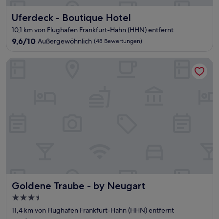
Uferdeck - Boutique Hotel
Uferdeck - Boutique Hotel
10,1 km von Flughafen Frankfurt-Hahn (HHN) entfernt
9.6
9,6/10
Außergewöhnlich
(48 Bewertungen)
von
10,
Goldene Traube - by Neugart
Außergewöhnlich,
(48
Bewertungen)
Goldene Traube - by Neugart
Goldene Traube - by Neugart
3.5-
Sterne-
11,4 km von Flughafen Frankfurt-Hahn (HHN) entfernt
Unterkunft