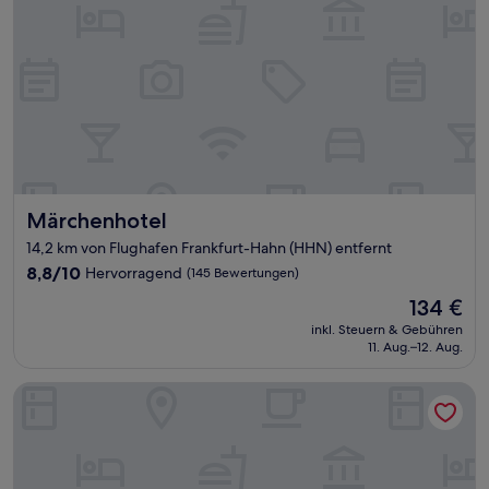
Märchenhotel
Märchenhotel
14,2 km von Flughafen Frankfurt-Hahn (HHN) entfernt
8.8
8,8/10
Hervorragend
(145 Bewertungen)
von
Der
134 €
10,
Preis
Hervorragend,
inkl. Steuern & Gebühren
beträgt
11. Aug.–12. Aug.
(145
134 €
Bewertungen)
Christiana's Wein & Art Hotel