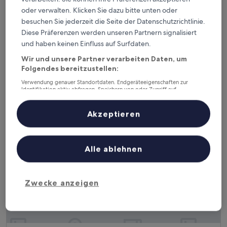
oder verwalten. Klicken Sie dazu bitte unten oder
besuchen Sie jederzeit die Seite der Datenschutzrichtlinie.
B&B Hotel Frankfurt-Hahn Airport
B&B Hotel Frankfurt-Hahn Airport
Diese Präferenzen werden unseren Partnern signalisiert
0,7 km von Flughafen Frankfurt-Hahn (HHN) entfernt
und haben keinen Einfluss auf Surfdaten.
7.4
7,4/10
Gut
(53 Bewertungen)
Wir und unsere Partner verarbeiten Daten, um
von
Der
90 €
10,
Folgendes bereitzustellen:
Preis
Gut,
inkl. Steuern & Gebühren
Verwendung genauer Standortdaten. Endgeräteeigenschaften zur
beträgt
3. Sept.–4. Sept.
(53
Identifikation aktiv abfragen. Speichern von oder Zugriff auf
90 €
Bewertungen)
Informationen auf einem Endgerät. Personalisierte Werbung und
Inhalte, Messung von Werbeleistung und der Performance von Inhalten,
Landhotel Airport Inn
Zielgruppenforschung sowie Entwicklung und Verbesserung von
Akzeptieren
Angeboten.
Liste der Partner (Lieferanten)
Alle ablehnen
Zwecke anzeigen