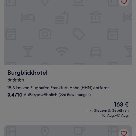
Burgblickhotel
Burgblickhotel
3.5-
Sterne-
15,3 km von Flughafen Frankfurt-Hahn (HHN) entfernt
Unterkunft
9.4
9,4/10
Außergewöhnlich
(226 Bewertungen)
von
Der
163 €
10,
Preis
Außergewöhnlich,
inkl. Steuern & Gebühren
beträgt
16. Aug.–17. Aug.
(226
163 €
Bewertungen)
Hotel Reiler Hof