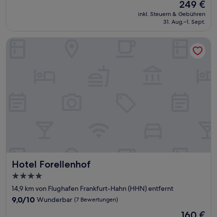
Der
249 €
10,
Preis
Außergewöhnlich,
inkl. Steuern & Gebühren
beträgt
31. Aug.–1. Sept.
(39
249 €
Bewertungen)
Hotel Forellenhof
Hotel Forellenhof
Hotel Forellenhof
4.0-
Sterne-
14,9 km von Flughafen Frankfurt-Hahn (HHN) entfernt
Unterkunft
9.0
9,0/10
Wunderbar
(7 Bewertungen)
von
Der
160 €
10,