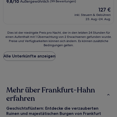
9.8
9,8/10
Außergewöhnlich
(99 Bewertungen)
von
Der
127 €
10,
Preis
Außergewöhnlich,
inkl. Steuern & Gebühren
beträgt
23. Aug.–24. Aug.
(99
127 €
Bewertungen)
Dies
Dies ist der niedrigste Preis pro Nacht, der in den letzten 24 Stunden für
einen Aufenthalt mit 1 Übernachtung von 2 Erwachsenen gefunden wurde.
ist
Preise und Verfügbarkeiten können sich ändern. Es können zusätzliche
der
Bedingungen gelten.
niedrigste
Preis
Alle Unterkünfte anzeigen
pro
Nacht,
der
in
den
letzten
24 Stunden
Mehr über Frankfurt-Hahn
für
einen
erfahren
Aufenthalt
mit
1 Übernachtung
Geschichtsflüstern: Entdecke die verzauberten
von
Ruinen und majestätischen Burgen von Frankfurt