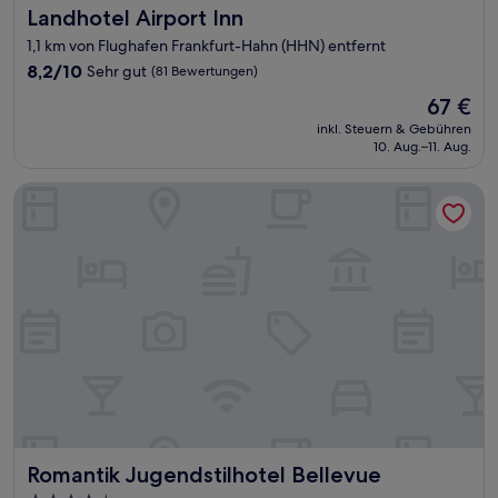
Landhotel Airport Inn
Landhotel Airport Inn
1,1 km von Flughafen Frankfurt-Hahn (HHN) entfernt
8.2
8,2/10
Sehr gut
(81 Bewertungen)
von
Der
67 €
10,
Preis
Sehr
inkl. Steuern & Gebühren
beträgt
10. Aug.–11. Aug.
gut,
67 €
(81
Bewertungen)
Romantik Jugendstilhotel Bellevue
Romantik Jugendstilhotel Bellevue
Romantik Jugendstilhotel Bellevue