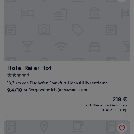
Hotel Reiler Hof
Hotel Reiler Hof
4.5-
Sterne-
13,7 km von Flughafen Frankfurt-Hahn (HHN) entfernt
Unterkunft
9.4
9,4/10
Außergewöhnlich
(57 Bewertungen)
von
Der
218 €
10,
Preis
Außergewöhnlich,
inkl. Steuern & Gebühren
beträgt
10. Aug.–11. Aug.
(57
218 €
Bewertungen)
Boutique-Hotel Moseltor