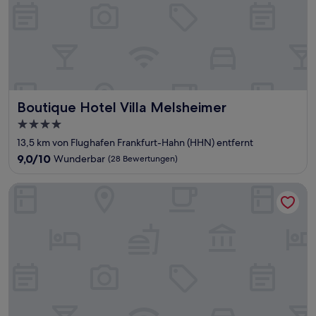
Boutique Hotel Villa Melsheimer
Boutique Hotel Villa Melsheimer
4.0-
Sterne-
13,5 km von Flughafen Frankfurt-Hahn (HHN) entfernt
Unterkunft
9.0
9,0/10
Wunderbar
(28 Bewertungen)
von
10,
Hotel Mosella
Wunderbar,
(28
Bewertungen)