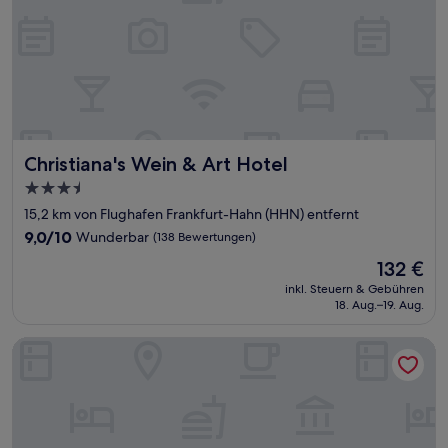
Christiana's Wein & Art Hotel
Christiana's Wein & Art Hotel
3.5-
Sterne-
15,2 km von Flughafen Frankfurt-Hahn (HHN) entfernt
Unterkunft
9.0
9,0/10
Wunderbar
(138 Bewertungen)
von
Der
132 €
10,
Preis
Wunderbar,
inkl. Steuern & Gebühren
beträgt
18. Aug.–19. Aug.
(138
132 €
Bewertungen)
Boutique Hotel Villa Melsheimer