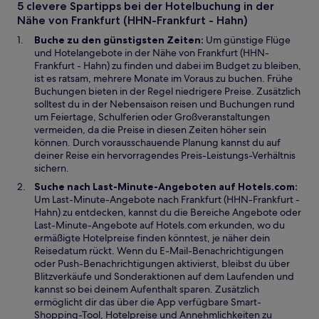
5 clevere Spartipps bei der Hotelbuchung in der
e
ö
Nähe von Frankfurt (HHN-Frankfurt - Hahn)
m
f
n
f
Buche zu den günstigsten Zeiten:
Um günstige Flüge
e
n
und Hotelangebote in der Nähe von Frankfurt (HHN-
u
e
Frankfurt - Hahn) zu finden und dabei im Budget zu bleiben,
e
t
ist es ratsam, mehrere Monate im Voraus zu buchen. Frühe
n
Buchungen bieten in der Regel niedrigere Preise. Zusätzlich
F
solltest du in der Nebensaison reisen und Buchungen rund
e
um Feiertage, Schulferien oder Großveranstaltungen
n
vermeiden, da die Preise in diesen Zeiten höher sein
s
können. Durch vorausschauende Planung kannst du auf
t
deiner Reise ein hervorragendes Preis-Leistungs-Verhältnis
e
sichern.
r
Suche nach Last-Minute-Angeboten auf Hotels.com:
g
Um Last-Minute-Angebote nach Frankfurt (HHN-Frankfurt -
e
Hahn) zu entdecken, kannst du die Bereiche Angebote oder
ö
Last-Minute-Angebote auf Hotels.com erkunden, wo du
f
ermäßigte Hotelpreise finden könntest, je näher dein
f
Reisedatum rückt. Wenn du E-Mail-Benachrichtigungen
n
oder Push-Benachrichtigungen aktivierst, bleibst du über
e
Blitzverkäufe und Sonderaktionen auf dem Laufenden und
t
kannst so bei deinem Aufenthalt sparen. Zusätzlich
ermöglicht dir das über die App verfügbare Smart-
Shopping-Tool, Hotelpreise und Annehmlichkeiten zu