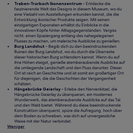
W
Traben-Trarbach Ikonenzentrum
– Entdecke die
ö
i
faszinierende Welt des Designs in diesem Museum, wo du
f
r
eine Vielzahl von Ausstellungen erkunden kannst, die die
f
d
Entwicklung ikonischer Produkte zeigen. Mit seinen
n
i
einzigartigen Exponaten erhältst du Einblicke in die
e
n
innovativen Köpfe hinter Alltagsgegenständen. Vergiss
t
e
nicht, einen Spaziergang entlang des nahegelegenen
i
Flusses zu machen, um malerische Ausblicke zu genießen.
n
Burg Landshut
– Begib dich zu den beeindruckenden
e
Ruinen der Burg Landshut, wo du durch die Überreste
m
dieser historischen Burg schlendern kannst. Wenn du auf
n
ihre Höhen steigst, genieße atemberaubende Ausblicke auf
e
die umliegende Landschaft und den Fluss darunter. Dieser
u
Ort ist reich an Geschichte und ist somit ein großartiger Ort
e
für diejenigen, die die Geschichten der Vergangenheit
n
schätzen.
W
F
Hängebrücke Geierlay
– Erlebe den Nervenkitzel, die
i
e
Hängebrücke Geierlay zu überqueren, ein modernes
r
n
Wunderwerk, das atemberaubende Ausblicke auf das Tal
d
s
und den Wald bietet. Während du diese beeindruckende
i
t
Konstruktion überquerst, spüre die Aufregung, hoch über
n
e
dem Boden zu schweben, was dich auf unvergessliche
e
r
Weise mit der Natur verbindet.
i
g
Weniger
n
e