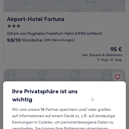
Airport-Hotel Fortuna
Airport-Hotel Fortuna
3.0-
Sterne-
0,8 km von Flughafen Frankfurt-Hahn (HHN) entfernt
Unterkunft
9.0
9,0/10
Wunderbar
(280 Bewertungen)
von
Der
95 €
10,
Preis
Wunderbar,
inkl. Steuern & Gebühren
beträgt
11. Aug.–12. Aug.
(280
95 €
Bewertungen)
B&B Hotel Frankfurt-Hahn Airport
Ihre Privatsphäre ist uns
wichtig
Wir und unsere
16
Partner speichern und/ oder greifen
auf Informationen auf einem Gerät zu, z.B. auf eindeutige
Kennungen in Cookies, um personenbezogene Daten zu
verarbeiten. Sie können Ihre Präferenzen akzeptieren