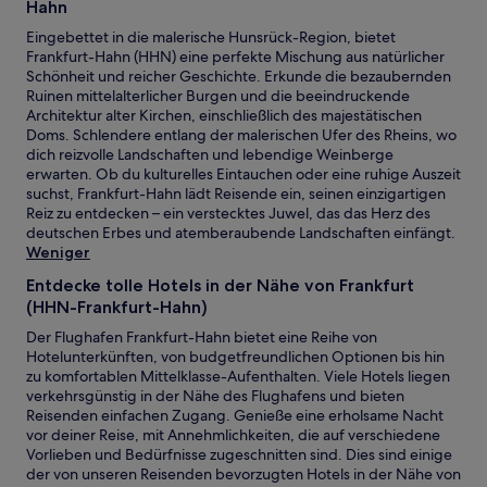
2 Erwachsenen
Hahn
gefunden
Eingebettet in die malerische Hunsrück-Region, bietet
wurde.
Frankfurt-Hahn (HHN) eine perfekte Mischung aus natürlicher
Preise
Schönheit und reicher Geschichte. Erkunde die bezaubernden
und
Ruinen mittelalterlicher Burgen und die beeindruckende
Verfügbarkeiten
Architektur alter Kirchen, einschließlich des majestätischen
können
Doms. Schlendere entlang der malerischen Ufer des Rheins, wo
sich
dich reizvolle Landschaften und lebendige Weinberge
ändern.
erwarten. Ob du kulturelles Eintauchen oder eine ruhige Auszeit
Es
suchst, Frankfurt-Hahn lädt Reisende ein, seinen einzigartigen
können
Reiz zu entdecken – ein verstecktes Juwel, das das Herz des
zusätzliche
deutschen Erbes und atemberaubende Landschaften einfängt.
Bedingungen
Weniger
gelten.
Entdecke tolle Hotels in der Nähe von Frankfurt
(HHN-Frankfurt-Hahn)
Der Flughafen Frankfurt-Hahn bietet eine Reihe von
Hotelunterkünften, von budgetfreundlichen Optionen bis hin
zu komfortablen Mittelklasse-Aufenthalten. Viele Hotels liegen
verkehrsgünstig in der Nähe des Flughafens und bieten
Reisenden einfachen Zugang. Genieße eine erholsame Nacht
vor deiner Reise, mit Annehmlichkeiten, die auf verschiedene
Vorlieben und Bedürfnisse zugeschnitten sind. Dies sind einige
der von unseren Reisenden bevorzugten Hotels in der Nähe von