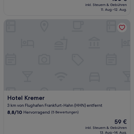
Preis
Wunderbar,
inkl. Steuern & Gebühren
beträgt
11. Aug.–12. Aug.
(7
160 €
Bewertungen)
Hotel Kremer
Hotel Kremer
Hotel Kremer
3 km von Flughafen Frankfurt-Hahn (HHN) entfernt
8.8
8,8/10
Hervorragend
(5 Bewertungen)
von
Der
59 €
10,
Preis
Hervorragend,
inkl. Steuern & Gebühren
beträgt
13. Aug.–14. Aug.
(5