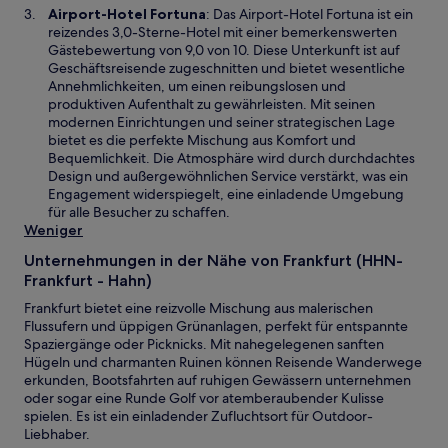
n
W
Airport-Hotel Fortuna
: Das Airport-Hotel Fortuna ist ein
e
e
i
reizendes 3,0-Sterne-Hotel mit einer bemerkenswerten
ö
u
r
Gästebewertung von 9,0 von 10. Diese Unterkunft ist auf
f
e
d
Geschäftsreisende zugeschnitten und bietet wesentliche
f
n
i
Annehmlichkeiten, um einen reibungslosen und
n
F
n
produktiven Aufenthalt zu gewährleisten. Mit seinen
e
e
e
modernen Einrichtungen und seiner strategischen Lage
t
n
i
bietet es die perfekte Mischung aus Komfort und
s
n
Bequemlichkeit. Die Atmosphäre wird durch durchdachtes
t
e
Design und außergewöhnlichen Service verstärkt, was ein
e
m
Engagement widerspiegelt, eine einladende Umgebung
r
n
für alle Besucher zu schaffen.
g
e
Weniger
e
u
ö
Unternehmungen in der Nähe von Frankfurt (HHN-
e
f
Frankfurt - Hahn)
n
f
F
Frankfurt bietet eine reizvolle Mischung aus malerischen
n
e
Flussufern und üppigen Grünanlagen, perfekt für entspannte
e
n
Spaziergänge oder Picknicks. Mit nahegelegenen sanften
t
s
Hügeln und charmanten Ruinen können Reisende Wanderwege
t
erkunden, Bootsfahrten auf ruhigen Gewässern unternehmen
e
oder sogar eine Runde Golf vor atemberaubender Kulisse
r
spielen. Es ist ein einladender Zufluchtsort für Outdoor-
g
Liebhaber.
e