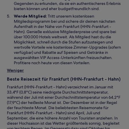
Gegenden zu erkunden, da sie ein authentischeres Erlebnis
bieten können und eher budgetfreundlich sind.
Werde Mitglied:
Tritt unserem kostenlosen
Mitgliedsprogramm bei und sichere dir deinen nächsten
Aufenthalt in der Nähe von Frankfurt (HHN-Frankfurt -
Hahn). Genieße exklusive Mitgliederpreise und spare bei
über 100.000 Hotels weltweit. Als Mitglied hast du die
Möglichkeit, schnell durch die Stufen aufzusteigen und
wertvolle Vorteile wie kostenlose Zimmer-Upgrades (sofern
verfügbar) und Rabatte auf Speisen und Getränke in
ausgewählten VIP Access-Unterkünften freizuschalten.
Profitiere noch heute von diesen Vorteilen.
Weniger
Beste Reisezeit für Frankfurt (HHN-Frankfurt - Hahn)
Frankfurt (HHN-Frankfurt - Hahn) verzeichnet im Januar mit
33,4°F (0,8°C) seine niedrigste Durchschnittstemperatur,
während der Juli mit einer Durchschnittstemperatur von 64,2°F
(17,9°C) der heißeste Monat ist. Der Dezember ist in der Regel
der feuchteste Monat. Die beliebtesten Reisemonate für
Frankfurt (HHN-Frankfurt - Hahn) sind April, Juli und
September, die eine höhere Anzahl von Touristen anziehen. In
dieser Hochsaison ist das Wetter größtenteils sonnig, begleitet
von leichtem Regen. Im Gegensatz dazu sind Oktober bis