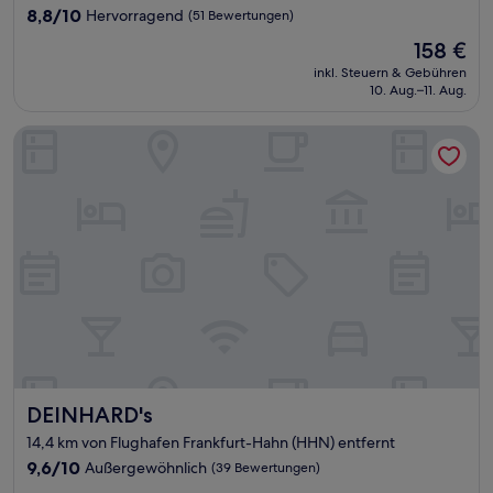
8.8
8,8/10
Hervorragend
(51 Bewertungen)
von
Der
158 €
10,
Preis
Hervorragend,
inkl. Steuern & Gebühren
beträgt
10. Aug.–11. Aug.
(51
158 €
Bewertungen)
DEINHARD's
DEINHARD's
DEINHARD's
14,4 km von Flughafen Frankfurt-Hahn (HHN) entfernt
9.6
9,6/10
Außergewöhnlich
(39 Bewertungen)
von