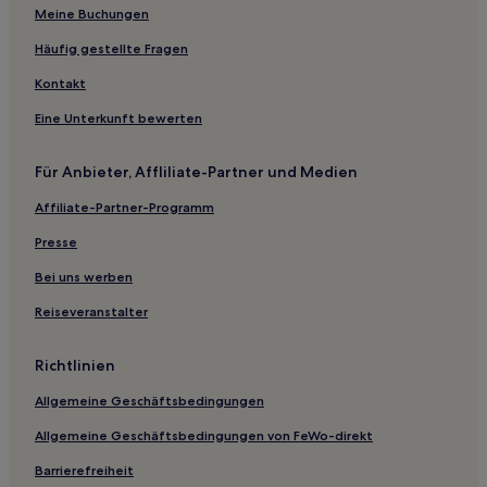
Meine Buchungen
Hellertshausen Hotels
Haserich Hotels
Häufig gestellte Fragen
Kröv Hotels
Kontakt
Hahn Hotels
Eine Unterkunft bewerten
Hotels nahe Brückentor
Für Anbieter, Affliliate-Partner und Medien
Sulzbach Hotels
Affiliate-Partner-Programm
Mastershausen Hotels
Presse
Bernkastel-Kues Hotels
Schwarzen Hotels
Bei uns werben
Briedel Hotels
Reiseveranstalter
Traben-Trarbach Hotels
Richtlinien
Hotels mit Parkplatz in Landkreis Bernkastel-Wittlich
Allgemeine Geschäftsbedingungen
Hotels mit WLAN in Ferienpark Himmelberg
Allgemeine Geschäftsbedingungen von FeWo-direkt
Hotels mit Parkplatz in Landkreis Cochem-Zell
Barrierefreiheit
Hotels mit Parkplatz in Kobern-Gondorf