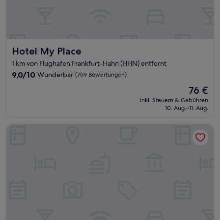
Hotel My Place
Hotel My Place
1 km von Flughafen Frankfurt-Hahn (HHN) entfernt
9.0
9,0/10
Wunderbar
(759 Bewertungen)
von
Der
76 €
10,
Preis
Wunderbar,
inkl. Steuern & Gebühren
beträgt
10. Aug.–11. Aug.
(759
76 €
Bewertungen)
Airport-Hotel Fortuna