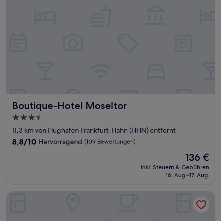
Boutique-Hotel Moseltor
Boutique-Hotel Moseltor
3.5-
Sterne-
11,3 km von Flughafen Frankfurt-Hahn (HHN) entfernt
Unterkunft
8.8
8,8/10
Hervorragend
(109 Bewertungen)
von
Der
136 €
10,
Preis
Hervorragend,
inkl. Steuern & Gebühren
beträgt
16. Aug.–17. Aug.
(109
136 €
Bewertungen)
Märchenhotel