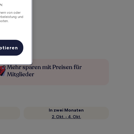
n:
chern von oder
rbeleistung und
boten.
ptieren
Mehr sparen mit Preisen für
Mitglieder
In zwei Monaten
2. Okt. - 4. Okt.