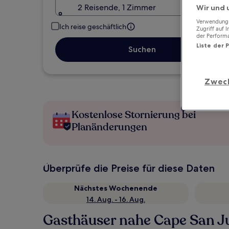
2 Reisende, 1 Zimmer
Wir und 
Verwendung g
Ich reise geschäftlich
Zugriff auf 
der Perform
Liste der 
Suchen
Zwec
Kostenlose Stornierung bei
Planänderungen
Überprüfe die Preise für diese Daten
Nächstes Wochenende
14. Aug. - 16. Aug.
Gasthäuser nahe Cape San J