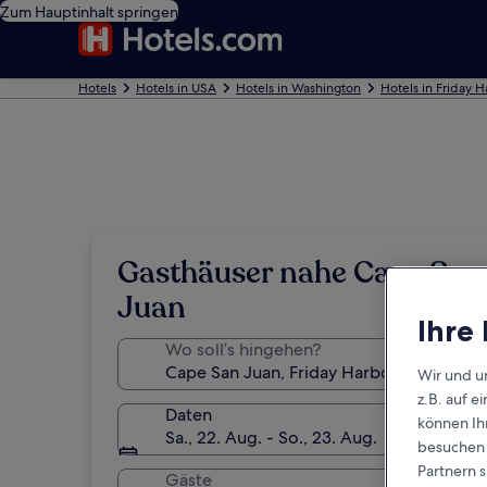
Zum Hauptinhalt springen
Hotels
Hotels in USA
Hotels in Washington
Hotels in Friday H
Gasthäuser nahe Cape San
Juan
Ihre
Wo soll’s hingehen?
Wir und u
z.B. auf 
Daten
können Ihr
Sa., 22. Aug. - So., 23. Aug.
besuchen S
Partnern s
Gäste