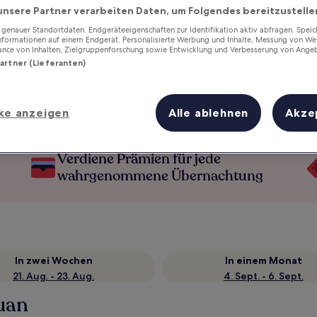
unsere Partner verarbeiten Daten, um Folgendes bereitzustelle
enauer Standortdaten. Endgeräteeigenschaften zur Identifikation aktiv abfragen. Spei
Informationen auf einem Endgerät. Personalisierte Werbung und Inhalte, Messung von We
ance von Inhalten, Zielgruppenforschung sowie Entwicklung und Verbesserung von Ange
Partner (Lieferanten)
ke anzeigen
Alle ablehnen
Akze
Verdiene Prämien für jede
wahrgenommene Übernachtung
In zwei Wochen
In einem Monat
21. Aug. - 23. Aug.
4. Sept. - 6. Sept.
uan