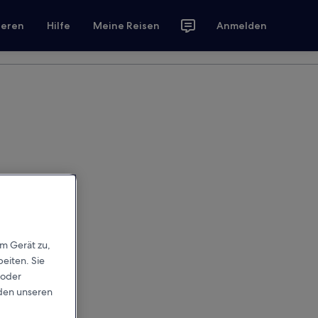
ieren
Hilfe
Meine Reisen
Anmelden
em Gerät zu,
eiten. Sie
 oder
rden unseren