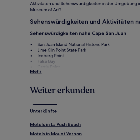
Aktivitäten und Sehenswürdigkeiten in der Umgebung inte
Museum of Art?
Sehenswürdigkeiten und Aktivitäten 
Sehenswürdigkeiten nahe Cape San Juan
San Juan Island National Historic Park
Lime Kiln Point State Park
Iceberg Point
False Bay
Cattle Point
Mehr
Aktivitäten nahe Cape San Juan
San Juan Islands Museum of Art
Weiter erkunden
Whale Museum
Lopez Island Vineyards and Winery
Lopez Island Historical Museum
Lopez Island Golfklub
Unterkünfte
Cape San Juan: Anreise
Motels in La Push Beach
Flüge nach Friday Harbor
Motels in Mount Vernon