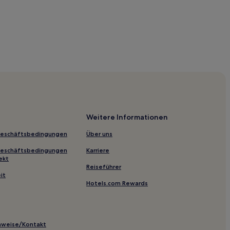
ark
Weitere Informationen
ingham
Geschäftsbedingungen
Über uns
Geschäftsbedingungen
Karriere
stück nahe Edmonds Waterfront
ekt
Reiseführer
est-Washington
it
Hotels.com Rewards
enter
Park
inweise/Kontakt