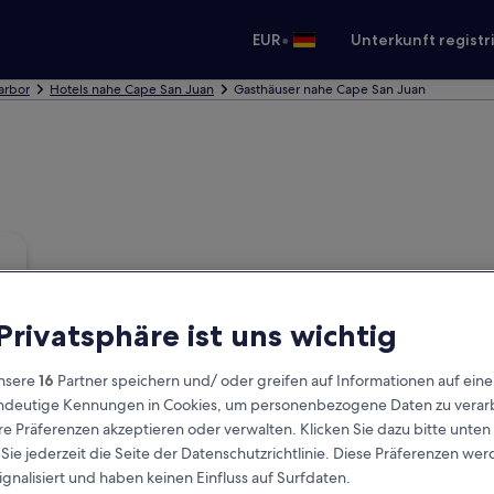
•
EUR
Unterkunft registr
arbor
Hotels nahe Cape San Juan
Gasthäuser nahe Cape San Juan
 Privatsphäre ist uns wichtig
nsere
16
Partner speichern und/ oder greifen auf Informationen auf ein
eindeutige Kennungen in Cookies, um personenbezogene Daten zu verarb
e Präferenzen akzeptieren oder verwalten. Klicken Sie dazu bitte unten
ie jederzeit die Seite der Datenschutzrichtlinie. Diese Präferenzen we
ignalisiert und haben keinen Einfluss auf Surfdaten.