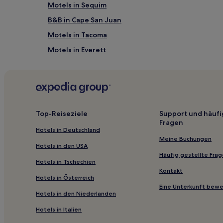
Friday Harbor, WA (FBS-Friday Harbor Sea Plane Bas
Motels in Sequim
Flughafen Friday Harbor (FRD), 1,2 km vom Zentrum 
Flughafen Lopez Island (LPS), 8,1 km vom Zentrum vo
B&B in Cape San Juan
Motels in Tacoma
Motels in Everett
Hütten in Washington
Ferienwohnungen in Seattle
Hostels in Seattle
Motels in Aberdeen
Top-Reiseziele
Support und häufi
Fragen
Hütten in Cama Beach State Park
Hotels in Deutschland
Günstige in Bellingham
Meine Buchungen
Hotels in den USA
Familien in Port Angeles
Häufig gestellte Fra
Hotels in Tschechien
Familien nahe Beach Camp at Sunset Bay
Kontakt
Hotels in Österreich
Günstige in Lynnwood
Eine Unterkunft bew
Hotels in den Niederlanden
Hotels nahe Ann Starrett Mansion
Hotels in Italien
Hotels nahe Doe Bay Hot Springs