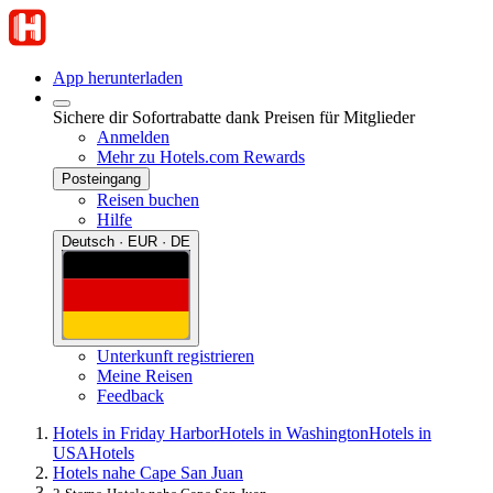
App herunterladen
Sichere dir Sofortrabatte dank Preisen für Mitglieder
Anmelden
Mehr zu Hotels.com Rewards
Posteingang
Reisen buchen
Hilfe
Deutsch · EUR · DE
Unterkunft registrieren
Meine Reisen
Feedback
Hotels in Friday Harbor
Hotels in Washington
Hotels in
USA
Hotels
Hotels nahe Cape San Juan