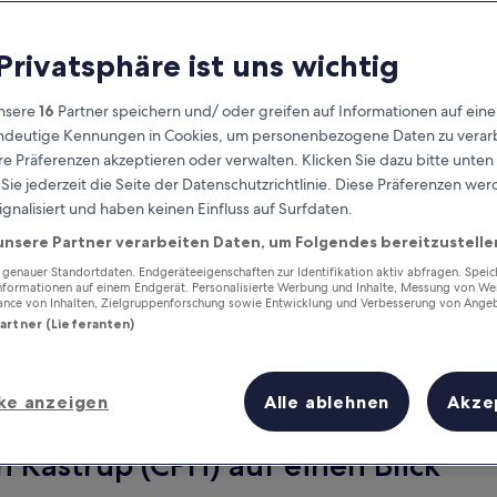
 Privatsphäre ist uns wichtig
nsere
16
Partner speichern und/ oder greifen auf Informationen auf ein
eindeutige Kennungen in Cookies, um personenbezogene Daten zu verarb
e Präferenzen akzeptieren oder verwalten. Klicken Sie dazu bitte unten
ie jederzeit die Seite der Datenschutzrichtlinie. Diese Präferenzen we
ignalisiert und haben keinen Einfluss auf Surfdaten.
unsere Partner verarbeiten Daten, um Folgendes bereitzustelle
Verdiene Prämien für jede
wahrgenommene Übernachtung
enauer Standortdaten. Endgeräteeigenschaften zur Identifikation aktiv abfragen. Spei
Informationen auf einem Endgerät. Personalisierte Werbung und Inhalte, Messung von We
ance von Inhalten, Zielgruppenforschung sowie Entwicklung und Verbesserung von Ange
Partner (Lieferanten)
ke anzeigen
Alle ablehnen
Akze
Morgen
Dieses Wochenende
8. Aug. - 9. Aug.
7. Aug. - 9. Aug.
n Kastrup (CPH) auf einen Blick