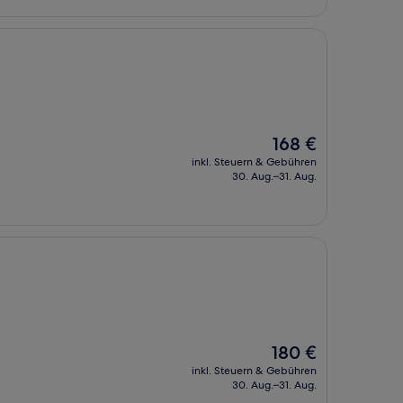
Der
168 €
Preis
inkl. Steuern & Gebühren
beträgt
30. Aug.–31. Aug.
168 €
Der
180 €
Preis
inkl. Steuern & Gebühren
beträgt
30. Aug.–31. Aug.
180 €