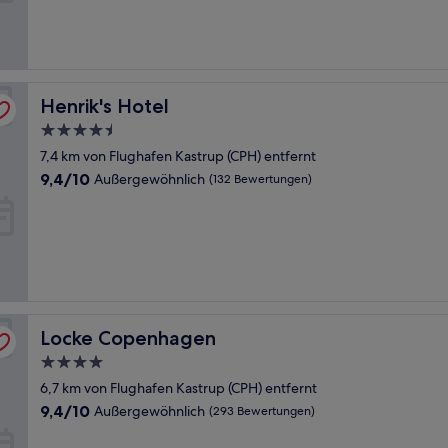
gut,
(4.223
Bewertungen)
Henrik's Hotel
Henrik's Hotel
4.5-
Sterne-
7,4 km von Flughafen Kastrup (CPH) entfernt
Unterkunft
9.4
9,4/10
Außergewöhnlich
(132 Bewertungen)
von
10,
Außergewöhnlich,
(132
Bewertungen)
Locke Copenhagen
Locke Copenhagen
4.0-
Sterne-
6,7 km von Flughafen Kastrup (CPH) entfernt
Unterkunft
9.4
9,4/10
Außergewöhnlich
(293 Bewertungen)
von
10,