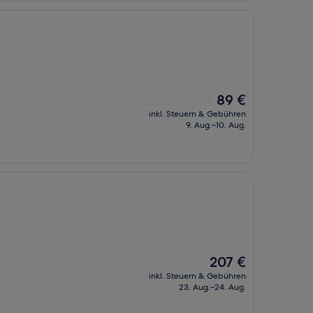
Der
89 €
Preis
inkl. Steuern & Gebühren
beträgt
9. Aug.–10. Aug.
89 €
Der
207 €
Preis
inkl. Steuern & Gebühren
beträgt
23. Aug.–24. Aug.
207 €