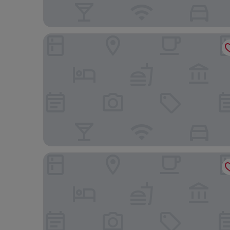
Imperial Hotel
Wakeup Copenhagen Borgergade