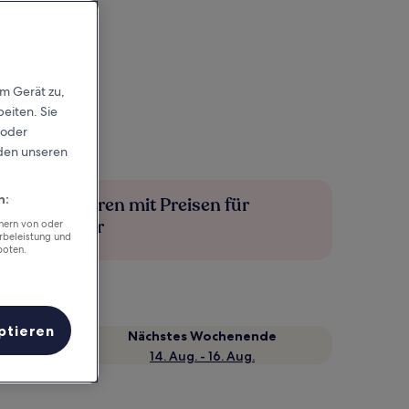
em Gerät zu,
eiten. Sie
 oder
rden unseren
n:
Mehr sparen mit Preisen für
Mitglieder
chern von oder
rbeleistung und
boten.
ptieren
Nächstes Wochenende
14. Aug. - 16. Aug.