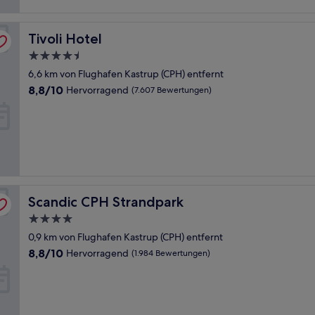
Tivoli Hotel
Tivoli Hotel
4.5-
Sterne-
6,6 km von Flughafen Kastrup (CPH) entfernt
Unterkunft
8.8
8,8/10
Hervorragend
(7.607 Bewertungen)
von
10,
Hervorragend,
(7.607
Bewertungen)
Scandic CPH Strandpark
Scandic CPH Strandpark
4.0-
Sterne-
0,9 km von Flughafen Kastrup (CPH) entfernt
Unterkunft
8.8
8,8/10
Hervorragend
(1.984 Bewertungen)
von
10,
Hervorragend,
(1.984