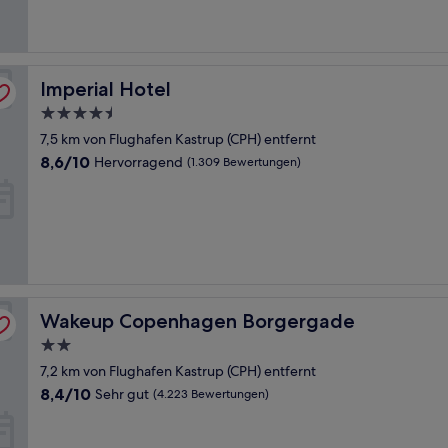
Bewertungen)
Imperial Hotel
Imperial Hotel
4.5-
Sterne-
7,5 km von Flughafen Kastrup (CPH) entfernt
Unterkunft
8.6
8,6/10
Hervorragend
(1.309 Bewertungen)
von
10,
Hervorragend,
(1.309
Bewertungen)
Wakeup Copenhagen Borgergade
Wakeup Copenhagen Borgergade
2.0-
Sterne-
7,2 km von Flughafen Kastrup (CPH) entfernt
Unterkunft
8.4
8,4/10
Sehr gut
(4.223 Bewertungen)
von
10,
Sehr