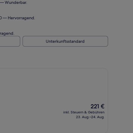
0 — Wunderbar.
10 — Hervorragend.
rragend.
Unterkunftsstandard
Der
221 €
Preis
inkl. Steuern & Gebühren
beträgt
23. Aug.–24. Aug.
221 €