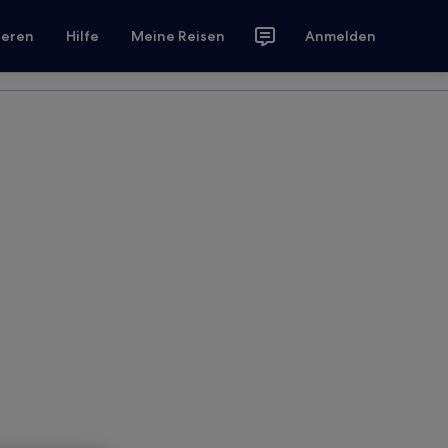
ieren
Hilfe
Meine Reisen
Anmelden