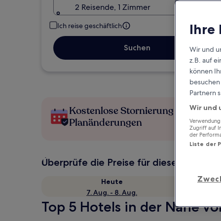
2 Reisende, 1 Zimmer
Ihre
Ich reise geschäftlich
Suchen
Wir und u
z.B. auf 
können Ihr
besuchen S
Partnern s
Wir und 
Kostenlose Stornierung bei
Planänderungen
Verwendung g
Zugriff auf 
der Perform
Liste der 
Überprüfe die Preise für diese Daten
Zwec
Heute
7. Aug. - 8. Aug.
Top 5 Hotels in der Nähe vo