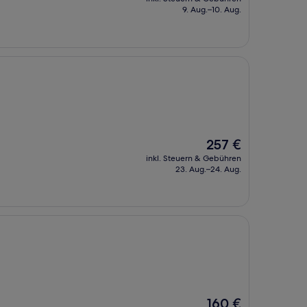
beträgt
9. Aug.–10. Aug.
142 €
Der
257 €
Preis
inkl. Steuern & Gebühren
beträgt
23. Aug.–24. Aug.
257 €
Der
160 €