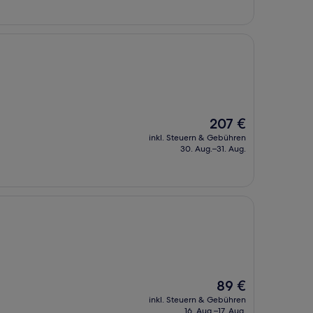
Der
207 €
Preis
inkl. Steuern & Gebühren
beträgt
30. Aug.–31. Aug.
207 €
Der
89 €
Preis
inkl. Steuern & Gebühren
beträgt
16. Aug.–17. Aug.