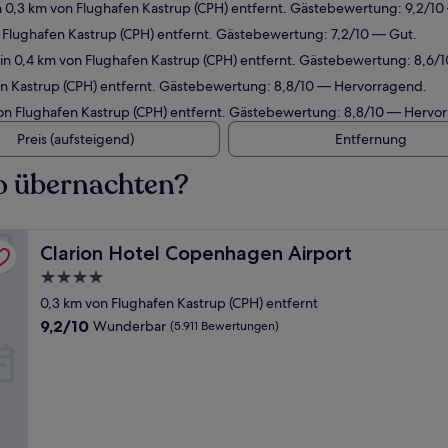
 0,3 km von Flughafen Kastrup (CPH) entfernt. Gästebewertung: 9,2/1
 Flughafen Kastrup (CPH) entfernt. Gästebewertung: 7,2/10 — Gut.
in 0,4 km von Flughafen Kastrup (CPH) entfernt. Gästebewertung: 8,6/
en Kastrup (CPH) entfernt. Gästebewertung: 8,8/10 — Hervorragend.
on Flughafen Kastrup (CPH) entfernt. Gästebewertung: 8,8/10 — Hervo
Preis (aufsteigend)
Entfernung
wo übernachten?
Clarion Hotel Copenhagen Airport
Clarion Hotel Copenhagen Airport
4.0-
Sterne-
0,3 km von Flughafen Kastrup (CPH) entfernt
Unterkunft
9.2
9,2/10
Wunderbar
(5.911 Bewertungen)
von
10,
Wunderbar,
(5.911
Bewertungen)