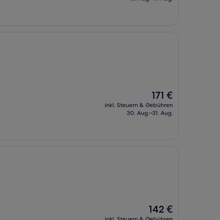
89 €
Der
171 €
Preis
inkl. Steuern & Gebühren
beträgt
30. Aug.–31. Aug.
171 €
Der
142 €
Preis
inkl. Steuern & Gebühren