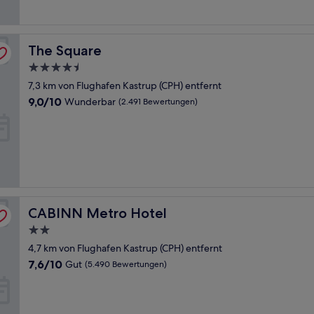
Bewertungen)
The Square
The Square
4.5-
Sterne-
7,3 km von Flughafen Kastrup (CPH) entfernt
Unterkunft
9.0
9,0/10
Wunderbar
(2.491 Bewertungen)
von
10,
Wunderbar,
(2.491
Bewertungen)
CABINN Metro Hotel
CABINN Metro Hotel
2.0-
Sterne-
4,7 km von Flughafen Kastrup (CPH) entfernt
Unterkunft
7.6
7,6/10
Gut
(5.490 Bewertungen)
von
10,
Gut,
(5.490