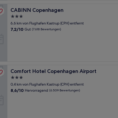
CABINN Copenhagen
CABINN Copenhagen
3.0-
Sterne-
6,6 km von Flughafen Kastrup (CPH) entfernt
Unterkunft
7.2
7,2/10
Gut
(7.618 Bewertungen)
von
10,
Gut,
(7.618
Bewertungen)
Comfort Hotel Copenhagen Airport
Comfort Hotel Copenhagen Airport
3.0-
Sterne-
0,4 km von Flughafen Kastrup (CPH) entfernt
Unterkunft
8.6
8,6/10
Hervorragend
(6.509 Bewertungen)
von
10,
Hervorragend,
(6.509
Bewertungen)