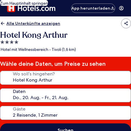
Zum Hauptinhalt springen
App herunterladen
Alle Unterkünfte anzeigen
Hotel Kong Arthur
4.0-
Sterne-
Hotel mit Wellnessbereich - Tivoli (1,6 km)
Unterkunft
Wähle deine Daten, um Preise zu sehen
Wo soll’s hingehen?
Daten
Gäste
Suchen