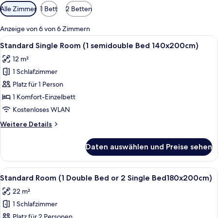
Verfügbare
Alle Zimmer
1 Bett
2 Betten
Filter
für
Anzeige von 6 von 6 Zimmern
Zimmer
Alle
Standard Single Room (1 semidouble 
6
Standard Single Room (1 semidouble Bed 140x200cm)
Fotos
12 m²
für
1 Schlafzimmer
Standard
Single
Platz für 1 Person
Room
1 Komfort-Einzelbett
(1
Kostenloses WLAN
semidouble
Weitere
Weitere Details
Bed
Details
140x200cm)
für
Daten auswählen und Preise sehen
Standard
anzeigen
Single
Room
Alle
Ein Schlafzimmer mit Bett, Vorhängen
7
(1
Standard Room (1 Double Bed or 2 Single Bed180x200cm)
Fotos
semidouble
22 m²
Bed
für
140x200cm)
1 Schlafzimmer
Standard
Room
Platz für 2 Personen