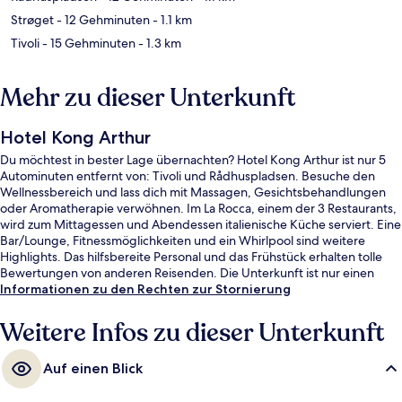
Strøget
- 12 Gehminuten
- 1.1 km
Tivoli
- 15 Gehminuten
- 1.3 km
Mehr zu dieser Unterkunft
Hotel Kong Arthur
Du möchtest in bester Lage übernachten? Hotel Kong Arthur ist nur 5
Autominuten entfernt von: Tivoli und Rådhuspladsen. Besuche den
Wellnessbereich und lass dich mit Massagen, Gesichtsbehandlungen
oder Aromatherapie verwöhnen. Im La Rocca, einem der 3 Restaurants,
wird zum Mittagessen und Abendessen italienische Küche serviert. Eine
Bar/Lounge, Fitnessmöglichkeiten und ein Whirlpool sind weitere
Highlights. Das hilfsbereite Personal und das Frühstück erhalten tolle
Bewertungen von anderen Reisenden. Die Unterkunft ist nur einen
kurzen Fußmarsch von den öffentlichen Verkehrsmitteln entfernt: Zur
Informationen zu den Rechten zur Stornierung
U-Bahn (U-Bahn-Station Forum) sind es 12 Minuten.
Weitere Infos zu dieser Unterkunft
Auf einen Blick