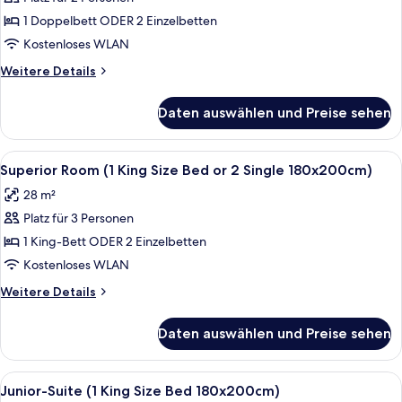
(1
1 Doppelbett ODER 2 Einzelbetten
Double
Kostenloses WLAN
Bed
Weitere
Weitere Details
or
Details
2
für
Daten auswählen und Preise sehen
Standard
Single
Room
Bed180x200cm)
(1
Alle
Ein modernes Schlafzimmer mit einem 
anzeigen
7
Double
Superior Room (1 King Size Bed or 2 Single 180x200cm)
Fotos
Bed
28 m²
or
für
2
Platz für 3 Personen
Superior
Single
Room
1 King-Bett ODER 2 Einzelbetten
Bed180x200cm)
(1
Kostenloses WLAN
King
Weitere
Weitere Details
Size
Details
Bed
für
Daten auswählen und Preise sehen
Superior
or
Room
2
(1
Alle
Junior-Suite (1 King Size Bed 180x20
Single
7
King
Junior-Suite (1 King Size Bed 180x200cm)
Fotos