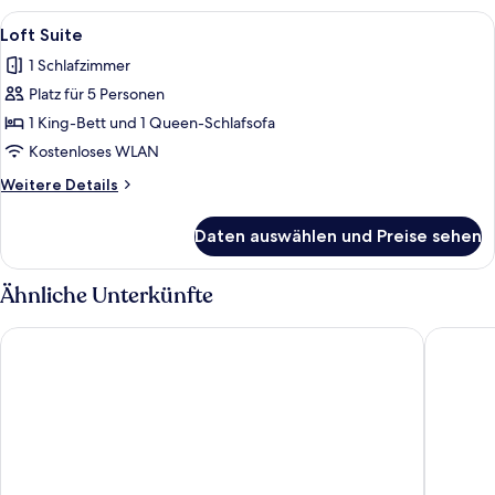
(1
Alle
Ein modernes Schlafzimmer mit Dachfen
7
Semidouble
Loft Suite
Fotos
Bed
1 Schlafzimmer
140x200cm)
für
Platz für 5 Personen
Loft
Suite
1 King-Bett und 1 Queen-Schlafsofa
anzeigen
Kostenloses WLAN
Weitere
Weitere Details
Details
für
Daten auswählen und Preise sehen
Loft
Suite
Ähnliche Unterkünfte
Tivoli Hotel
Scandic