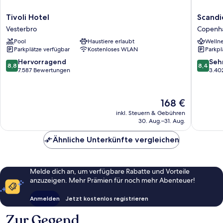
Tivoli
Scandic
Tivoli Hotel
Scandi
Hotel
Spectr
Vesterbro
Copenha
Vesterbro
Copenh
Pool
Haustiere erlaubt
Wellne
City
Parkplätze verfügbar
Kostenloses WLAN
Parkpl
Centre
8.8
8.4
Hervorragend
Seh
8,8
8,4
von
von
7.587 Bewertungen
3.40
10,
10,
Hervorragend,
Sehr
7.587
gut,
Der
168 €
Bewertungen
3.402
Preis
inkl. Steuern & Gebühren
Bewert
beträgt
30. Aug.–31. Aug.
168 €
Ähnliche Unterkünfte vergleichen
Melde dich an, um verfügbare Rabatte und Vorteile
anzuzeigen. Mehr Prämien für noch mehr Abenteuer!
Anmelden
Jetzt kostenlos registrieren
Zur Gegend