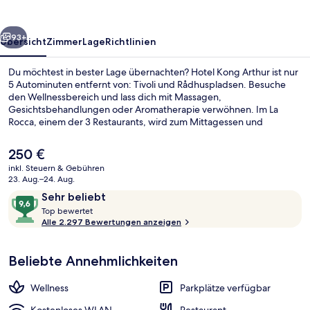
rück
Weiter
93+
Übersicht
Zimmer
Lage
Richtlinien
Du möchtest in bester Lage übernachten? Hotel Kong Arthur ist nur
5 Autominuten entfernt von: Tivoli und Rådhuspladsen. Besuche
den Wellnessbereich und lass dich mit Massagen,
Gesichtsbehandlungen oder Aromatherapie verwöhnen. Im La
Rocca, einem der 3 Restaurants, wird zum Mittagessen und
Abendessen italienische Küche serviert. Eine Bar/Lounge,
Fitnessmöglichkeiten und ein Whirlpool sind weitere Highlights. Das
Der
250 €
hilfsbereite Personal und das Frühstück erhalten tolle Bewertungen
aktuelle
inkl. Steuern & Gebühren
von anderen Reisenden. Die Unterkunft ist nur einen kurzen
Preis
23. Aug.–24. Aug.
Fußmarsch von den öffentlichen Verkehrsmitteln entfernt: Zur U-
Tägliches Frühstücksbuffet gegen Ge
beträgt
Bewertungen
9,6
Bahn (U-Bahn-Station Forum) sind es 12 Minuten.
Sehr beliebt
250 €.
T
von
Top bewertet
o
Alle 2.297 Bewertungen anzeigen
10,
p
Sehr
beliebt
Beliebte Annehmlichkeiten
b
e
w
Wellness
Parkplätze verfügbar
e
r