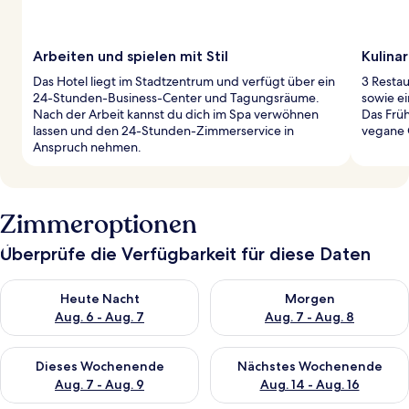
Arbeiten und spielen mit Stil
Kulina
Das Hotel liegt im Stadtzentrum und verfügt über ein
3 Restau
24-Stunden-Business-Center und Tagungsräume.
sowie ei
Nach der Arbeit kannst du dich im Spa verwöhnen
Das Frü
lassen und den 24-Stunden-Zimmerservice in
vegane 
Anspruch nehmen.
Zimmeroptionen
Überprüfe die Verfügbarkeit für diese Daten
Überprüfe die Verfügbarkeit für heute Nacht, Aug. 6 - Aug. 7.
Überprüfe die Verfügbarkeit f
Heute Nacht
Morgen
Aug. 6 - Aug. 7
Aug. 7 - Aug. 8
Überprüfe die Verfügbarkeit für dieses Wochenende, Aug. 7 - 
Überprüfe die Verfügbarkeit f
Dieses Wochenende
Nächstes Wochenende
Aug. 7 - Aug. 9
Aug. 14 - Aug. 16