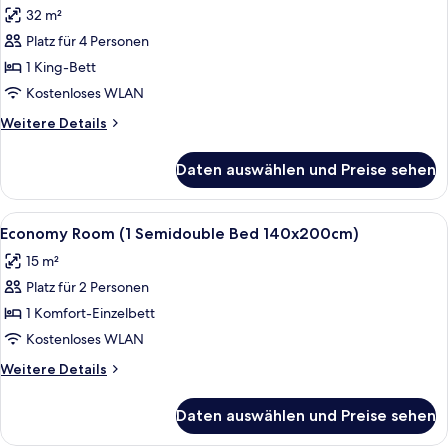
Size
180x200cm)
32 m²
Bed
für
anzeigen
or
Platz für 4 Personen
Junior-
2
Suite
1 King-Bett
Single
(1
180x200cm)
Kostenloses WLAN
King
Weitere
Weitere Details
Size
Details
Bed
für
Daten auswählen und Preise sehen
Junior-
180x200cm)
Suite
anzeigen
(1
Alle
Ein Hotelzimmer mit Bett, Stuhl, Schr
7
King
Economy Room (1 Semidouble Bed 140x200cm)
Fotos
Size
15 m²
Bed
für
180x200cm)
Platz für 2 Personen
Economy
Room
1 Komfort-Einzelbett
(1
Kostenloses WLAN
Semidouble
Weitere
Weitere Details
Bed
Details
140x200cm)
für
Daten auswählen und Preise sehen
Economy
anzeigen
Room