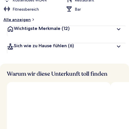
Kostenloses WLAN
Restaurant
t
Fitnessbereich
Bar
e
t
Alle anzeigen
Wichtigste Merkmale
(12)
Sich wie zu Hause fühlen
(6)
Warum wir diese Unterkunft toll finden