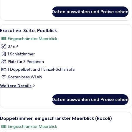
Details
für
Daten auswählen und Preise sehen
Superior-
Zimmer,
Poolblick
Alle
Ein modernes Wohnzimmer mit einer C
4
Executive-Suite, Poolblick
Fotos
Eingeschränkter Meerblick
für
37 m²
Executive-
Suite,
1 Schlafzimmer
Poolblick
Platz für 3 Personen
anzeigen
1 Doppelbett und 1 Einzel-Schlafsofa
Kostenloses WLAN
Weitere
Weitere Details
Details
für
Daten auswählen und Preise sehen
Executive-
Suite,
Poolblick
Alle
Ein Badezimmer mit einem großen Spi
5
Doppelzimmer, eingeschränkter Meerblick (Rozoli)
Fotos
Eingeschränkter Meerblick
für