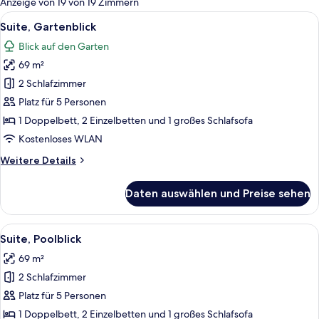
Anzeige von 19 von 19 Zimmern
Zimmer
Alle
Ein modernes Wohnzimmer mit einer C
32
Suite, Gartenblick
Fotos
Blick auf den Garten
für
69 m²
Suite,
Gartenblick
2 Schlafzimmer
anzeigen
Platz für 5 Personen
1 Doppelbett, 2 Einzelbetten und 1 großes Schlafsofa
Kostenloses WLAN
Weitere
Weitere Details
Details
für
Daten auswählen und Preise sehen
Suite,
Gartenblick
Alle
Ein modernes Wohnzimmer mit einer Co
36
Suite, Poolblick
Fotos
69 m²
für
2 Schlafzimmer
Suite,
Poolblick
Platz für 5 Personen
anzeigen
1 Doppelbett, 2 Einzelbetten und 1 großes Schlafsofa