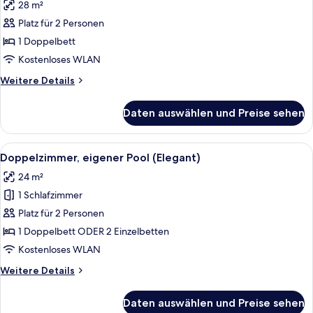
28 m²
Doppelzimmer,
eingeschränkter
Platz für 2 Personen
Meerblick
1 Doppelbett
(Rozoli)
Kostenloses WLAN
anzeigen
Weitere
Weitere Details
Details
für
Daten auswählen und Preise sehen
Doppelzimmer,
eingeschränkter
Meerblick
Alle
Ein modernes Schlafzimmer mit einem 
6
(Rozoli)
Doppelzimmer, eigener Pool (Elegant)
Fotos
24 m²
für
1 Schlafzimmer
Doppelzimmer,
eigener
Platz für 2 Personen
Pool
1 Doppelbett ODER 2 Einzelbetten
(Elegant)
Kostenloses WLAN
anzeigen
Weitere
Weitere Details
Details
für
Daten auswählen und Preise sehen
Doppelzimmer,