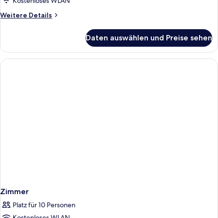
Kostenloses WLAN
Weitere
Weitere Details
Details
für
Daten auswählen und Preise sehen
Zimmer
Zimmer
Platz für 10 Personen
Kostenloses WLAN