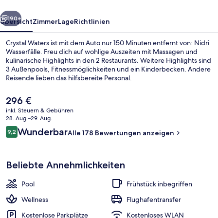
rück
Weiter
190+
Übersicht
Zimmer
Lage
Richtlinien
Crystal Waters ist mit dem Auto nur 150 Minuten entfernt von: Nidri
Wasserfälle. Freu dich auf wohlige Auszeiten mit Massagen und
kulinarische Highlights in den 2 Restaurants. Weitere Highlights sind
3 Außenpools, Fitnessmöglichkeiten und ein Kinderbecken. Andere
Reisende lieben das hilfsbereite Personal.
Der
296 €
aktuelle
inkl. Steuern & Gebühren
Preis
28. Aug.–29. Aug.
Außenbereich
beträgt
Bewertungen
Wunderbar
9,2
Alle 178 Bewertungen anzeigen
296 €.
9,2 von 10.
Beliebte Annehmlichkeiten
Pool
Frühstück inbegriffen
Wellness
Flughafentransfer
Kostenlose Parkplätze
Kostenloses WLAN