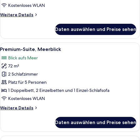
anzeigen
Kostenloses WLAN
Weitere
Weitere Details
Details
für
Daten auswählen und Preise sehen
Suite,
eingeschränkter
Meerblick
Alle
Ein Doppelbett mit weißer Bettwäsc
4
(Zen)
Premium-Suite, Meerblick
Fotos
Blick aufs Meer
für
72 m²
Premium-
Suite,
2 Schlafzimmer
Meerblick
Platz für 5 Personen
anzeigen
1 Doppelbett, 2 Einzelbetten und 1 Einzel-Schlafsofa
Kostenloses WLAN
Weitere
Weitere Details
Details
für
Daten auswählen und Preise sehen
Premium-
Suite,
Meerblick
Alle
Eine Person sitzt auf einem Korbstuhl 