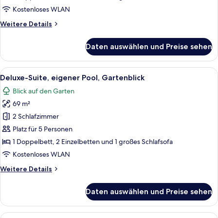
Kostenloses WLAN
Weitere
Weitere Details
Details
für
Daten auswählen und Preise sehen
Suite,
Poolblick
Alle
Ein Schlafzimmer mit einem Bett, wei
22
Deluxe-Suite, eigener Pool, Gartenblick
Fotos
Blick auf den Garten
für
69 m²
Deluxe-
Suite,
2 Schlafzimmer
eigener
Platz für 5 Personen
Pool,
1 Doppelbett, 2 Einzelbetten und 1 großes Schlafsofa
Gartenblick
Kostenloses WLAN
anzeigen
Weitere
Weitere Details
Details
für
Daten auswählen und Preise sehen
Deluxe-
Suite,
eigener
Alle
Ein Hotelzimmer mit Bett, Nachttisch,