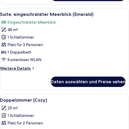
eigener
Pool
Alle
Ein modernes Wohnzimmer mit einem d
5
(Elegant)
Suite, eingeschränkter Meerblick (Emerald)
Fotos
Eingeschränkter Meerblick
für
48 m²
Suite,
eingeschränkter
1 Schlafzimmer
Meerblick
Platz für 3 Personen
(Emerald)
1 Doppelbett
anzeigen
Kostenloses WLAN
Weitere
Weitere Details
Details
für
Daten auswählen und Preise sehen
Suite,
eingeschränkter
Meerblick
Alle
Ein Schlafzimmer mit einem Bett, wei
2
(Emerald)
Doppelzimmer (Cozy)
Fotos
25 m²
für
1 Schlafzimmer
Doppelzimmer
(Cozy)
Platz für 2 Personen