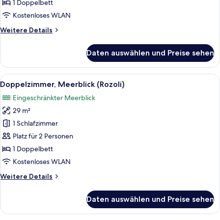
anzeigen
1 Doppelbett
Kostenloses WLAN
Weitere
Weitere Details
Details
für
Daten auswählen und Preise sehen
Doppelzimmer
(Cozy)
Alle
Doppelzimmer, Meerblick (Rozoli) | Mi
5
Doppelzimmer, Meerblick (Rozoli)
Fotos
Eingeschränkter Meerblick
für
29 m²
Doppelzimmer,
Meerblick
1 Schlafzimmer
(Rozoli)
Platz für 2 Personen
anzeigen
1 Doppelbett
Kostenloses WLAN
Weitere
Weitere Details
Details
für
Daten auswählen und Preise sehen
Doppelzimmer,
Meerblick
(Rozoli)