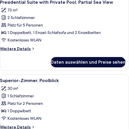
8
Presidential Suite with Private Pool, Partial Sea View
Fotos
73 m²
für
2 Schlafzimmer
Presidential
Suite
Platz für 5 Personen
with
1 Doppelbett, 1 Einzel-Schlafsofa und 2 Einzelbetten
Private
Kostenloses WLAN
Pool,
Weitere
Weitere Details
Partial
Details
Sea
für
Daten auswählen und Preise sehen
Presidential
View
Suite
anzeigen
with
Alle
Eine Person liegt auf einem Bett und 
3
Private
Superior-Zimmer, Poolblick
Fotos
Pool,
30 m²
Partial
für
Sea
1 Schlafzimmer
Superior-
View
Zimmer,
Platz für 2 Personen
Poolblick
1 Doppelbett
anzeigen
Kostenloses WLAN
Weitere
Weitere Details