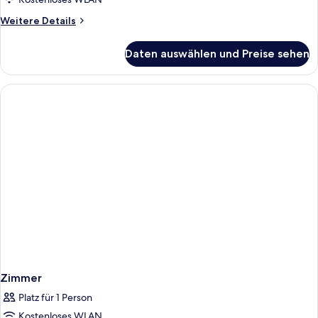
Weitere
Weitere Details
Details
für
Daten auswählen und Preise sehen
Zimmer
Zimmer
Platz für 1 Person
Kostenloses WLAN