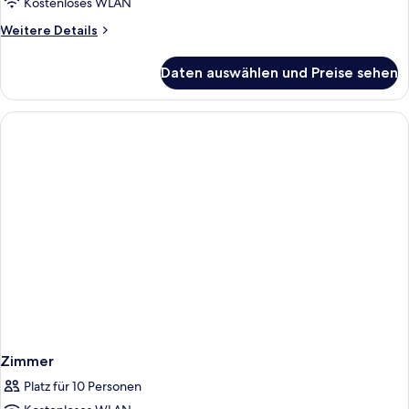
Kostenloses WLAN
Weitere
Weitere Details
Details
für
Daten auswählen und Preise sehen
Armonia
Suite
sea
view.
Zimmer
Platz für 10 Personen