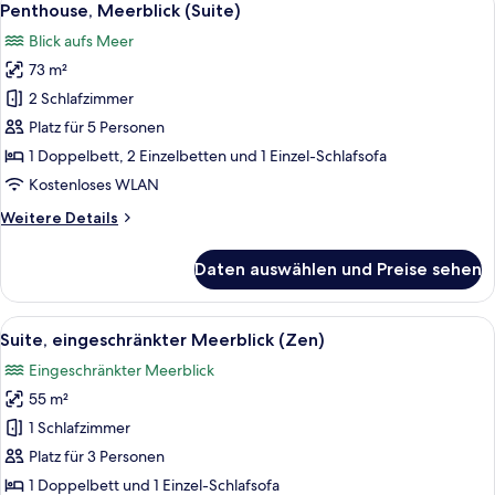
13
Pool,
Penthouse, Meerblick (Suite)
Fotos
Gartenblick
Blick aufs Meer
für
73 m²
Penthouse,
Meerblick
2 Schlafzimmer
(Suite)
Platz für 5 Personen
anzeigen
1 Doppelbett, 2 Einzelbetten und 1 Einzel-Schlafsofa
Kostenloses WLAN
Weitere
Weitere Details
Details
für
Daten auswählen und Preise sehen
Penthouse,
Meerblick
(Suite)
Alle
Eine Frau auf einem Balkon mit Blick
3
Suite, eingeschränkter Meerblick (Zen)
Fotos
Eingeschränkter Meerblick
für
55 m²
Suite,
eingeschränkter
1 Schlafzimmer
Meerblick
Platz für 3 Personen
(Zen)
1 Doppelbett und 1 Einzel-Schlafsofa