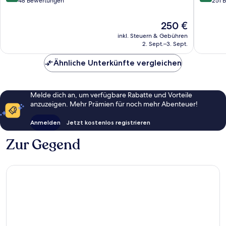
Lefkada
von
von
48 Bewertungen
251 
10,
10,
Außergewöhnlich,
Außerge
Der
250 €
48
251
Preis
inkl. Steuern & Gebühren
Bewertungen
Bewert
beträgt
2. Sept.–3. Sept.
250 €
Ähnliche Unterkünfte vergleichen
Melde dich an, um verfügbare Rabatte und Vorteile
anzuzeigen. Mehr Prämien für noch mehr Abenteuer!
Anmelden
Jetzt kostenlos registrieren
Zur Gegend