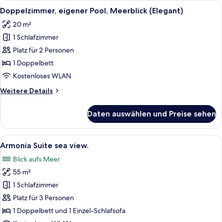
Alle
Ein Schlafzimmer mit einem großen Bet
5
Doppelzimmer, eigener Pool, Meerblick (Elegant)
Fotos
20 m²
für
1 Schlafzimmer
Doppelzimmer,
eigener
Platz für 2 Personen
Pool,
1 Doppelbett
Meerblick
Kostenloses WLAN
(Elegant)
Weitere
Weitere Details
anzeigen
Details
für
Daten auswählen und Preise sehen
Doppelzimmer,
eigener
Pool,
Alle
Ein modernes Wohnzimmer mit Couchtis
3
Meerblick
Armonia Suite sea view.
Fotos
(Elegant)
Blick aufs Meer
für
55 m²
Armonia
Suite
1 Schlafzimmer
sea
Platz für 3 Personen
view.
1 Doppelbett und 1 Einzel-Schlafsofa
anzeigen