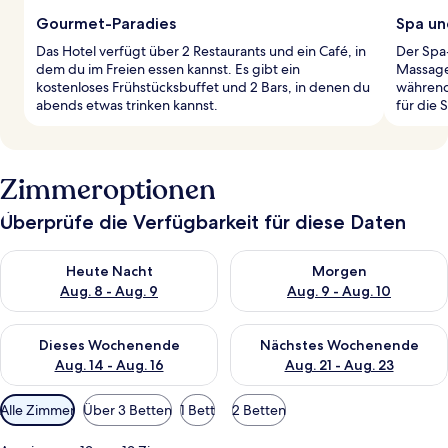
Gourmet-Paradies
Spa un
Das Hotel verfügt über 2 Restaurants und ein Café, in
Der Spa
dem du im Freien essen kannst. Es gibt ein
Massage
kostenloses Frühstücksbuffet und 2 Bars, in denen du
während
abends etwas trinken kannst.
für die 
Zimmeroptionen
Überprüfe die Verfügbarkeit für diese Daten
Überprüfe die Verfügbarkeit für heute Nacht, Aug. 8 - Aug. 9.
Überprüfe die Verfügbarkeit f
Heute Nacht
Morgen
Aug. 8 - Aug. 9
Aug. 9 - Aug. 10
Überprüfe die Verfügbarkeit für dieses Wochenende, Aug. 14 -
Überprüfe die Verfügbarkeit f
Dieses Wochenende
Nächstes Wochenende
Aug. 14 - Aug. 16
Aug. 21 - Aug. 23
Verfügbare
Alle Zimmer
Über 3 Betten
1 Bett
2 Betten
Filter
für