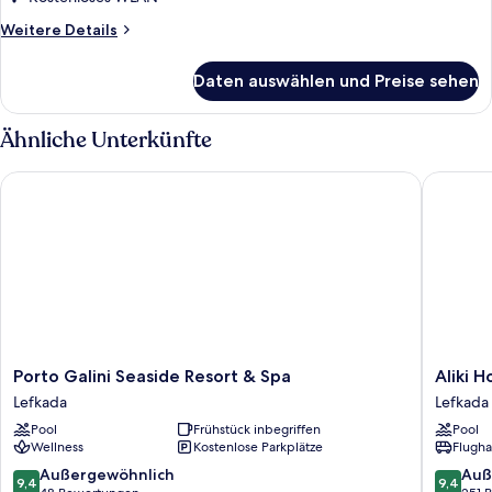
Weitere
Weitere Details
Details
für
Daten auswählen und Preise sehen
Zimmer
Ähnliche Unterkünfte
Porto Galini Seaside Resort & Spa
Aliki Hot
Porto
Aliki
Porto Galini Seaside Resort & Spa
Aliki H
Galini
Hotel
Lefkada
Lefkada
Seaside
Lefkada
Pool
Frühstück inbegriffen
Pool
Resort
Wellness
Kostenlose Parkplätze
Flugha
&
Spa
9.4
9.4
Außergewöhnlich
Auß
9,4
9,4