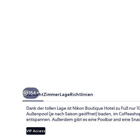
154+
Übersicht
Zimmer
Lage
Richtlinien
Dank der tollen Lage ist Nikon Boutique Hotel zu Fuß nur 
Außenpool (je nach Saison geöffnet) baden, im Coffeesho
entspannen. Außerdem gibt es eine Poolbar and eine Snac
VIP Access