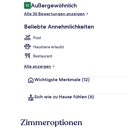
Bewertungen
Außergewöhnlich
10
10 von 10.
Alle 36 Bewertungen anzeigen
Außenpool (j
Beliebte Annehmlichkeiten
Pool
Haustiere erlaubt
Restaurant
Alle anzeigen
Wichtigste Merkmale
(12)
Sich wie zu Hause fühlen
(6)
Zimmeroptionen