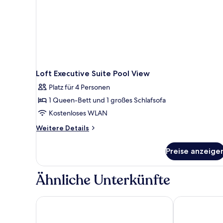
Loft Executive Suite Pool View
Platz für 4 Personen
1 Queen-Bett und 1 großes Schlafsofa
Kostenloses WLAN
Weitere
Weitere Details
Details
für
Preise anzeige
Loft
Executive
Suite
Ähnliche Unterkünfte
Pool
View
Kalamaki Beach Hotel - Zakynthos Island
Meandros Bou