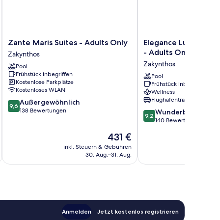
Zante
Elegance
Zante Maris Suites - Adults Only
Elegance Luxury Exec
Maris
Luxury
- Adults Only
Zakynthos
Suites
Executive
Zakynthos
Pool
-
Suites
Frühstück inbegriffen
Adults
-
Pool
Kostenlose Parkplätze
Frühstück inbegriffen
Only
Adults
Kostenloses WLAN
Wellness
Zakynthos
Only
Flughafentransfer
9.6
Außergewöhnlich
Zakynthos
9,6
von
138 Bewertungen
9.2
Wunderbar
9,2
10,
von
140 Bewertungen
Außergewöhnlich,
10,
Der
431 €
138
Wunderbar,
Preis
Bewertungen
140
inkl. Steuern & Gebühren
inkl. S
beträgt
30. Aug.–31. Aug.
Bewertungen
431 €
Anmelden
Jetzt kostenlos registrieren