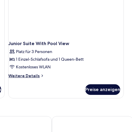
Junior Suite With Pool View
Platz für 3 Personen
1 Einzel-Schlafsofa und 1 Queen-Bett
Kostenloses WLAN
Weitere
Weitere Details
Details
für
n
Preise anzeigen
Junior
Suite
With
Pool
View
tique & Spa Hotel - Adults Only
Castelli Hotel Adults Only - All Inclus