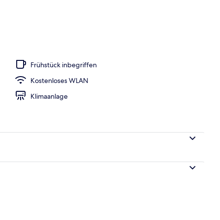
e nach Saison geöffnet), Sonnenschirme, Liegestühle
Frühstück inbegriffen
Kostenloses WLAN
Klimaanlage