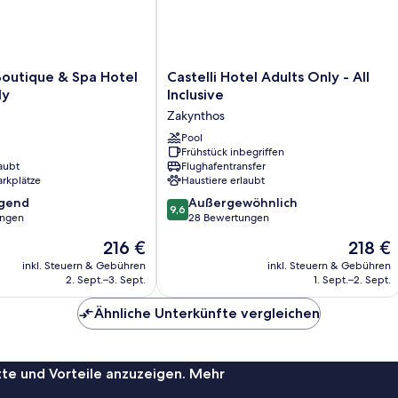
Castelli
outique & Spa Hotel
Castelli Hotel Adults Only - All
Hotel
ly
Inclusive
Adults
Zakynthos
Only
-
Pool
Frühstück inbegriffen
All
aubt
Flughafentransfer
Inclusive
arkplätze
Haustiere erlaubt
Zakynthos
9.6
agend
Außergewöhnlich
9,6
von
ungen
28 Bewertungen
10,
Der
Der
216 €
218 €
,
Außergewöhnlich,
Preis
Preis
28
inkl. Steuern & Gebühren
inkl. Steuern & Gebühren
beträgt
beträgt
2. Sept.–3. Sept.
1. Sept.–2. Sept.
Bewertungen
216 €
218 €
Ähnliche Unterkünfte vergleichen
te und Vorteile anzuzeigen. Mehr