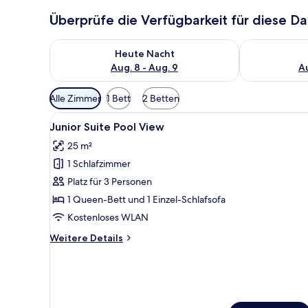
Überprüfe die Verfügbarkeit für diese D
Überprüfe die Verfügbarkeit für heute Nacht, Aug. 8
Überprüfe die
Heute Nacht
Aug. 8 - Aug. 9
Au
Verfügbare
Alle Zimmer
1 Bett
2 Betten
Filter
Alle
Ein modernes Hotelzimmer mit 
für
11
Junior Suite Pool View
Fotos
Zimmer
25 m²
für
1 Schlafzimmer
Junior
Suite
Platz für 3 Personen
Pool
1 Queen-Bett und 1 Einzel-Schlafsofa
View
Kostenloses WLAN
anzeigen
Weitere
Weitere Details
Details
für
Junior
Suite
Pool