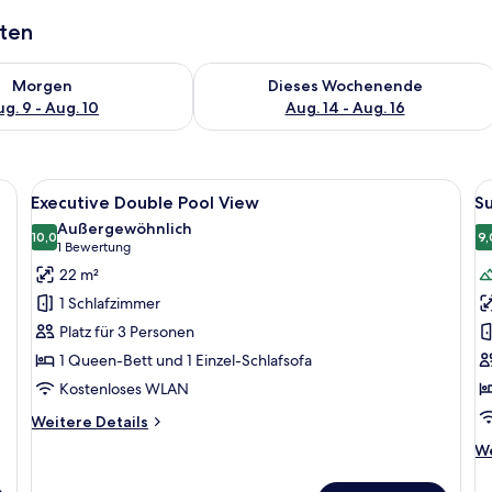
aten
 - Aug. 9.
 Verfügbarkeit für morgen, Aug. 9 - Aug. 10.
Überprüfe die Verfügbarkeit für dies
Morgen
Dieses Wochenende
g. 9 - Aug. 10
Aug. 14 - Aug. 16
einem großen Bett, einem Schreibtisch mit Fernseher und einem Kleidersch
Alle
Executive Double Pool View | Minibar
Al
10
Executive Double Pool View
S
Fotos
F
Außergewöhnlich
für
10,0
f
9,
10,0 von 10
(1
1 Bewertung
Executive
S
Bewertung)
22 m²
Double
D
1 Schlafzimmer
Pool
a
Platz für 3 Personen
View
1 Queen-Bett und 1 Einzel-Schlafsofa
anzeigen
Kostenloses WLAN
Weitere
Weitere Details
Details
We
We
für
De
Executive
fü