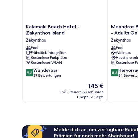
Kalamaki
Meandros
Kalamaki Beach Hotel -
Meandros B
Beach
Boutique
Zakynthos Island
- Adults On
Hotel
&
Zakynthos
Zakynthos
-
Spa
Zakynthos
Pool
Hotel
Pool
Frühstück inbegriffen
Wellness
Island
-
Kostenlose Parkplätze
Haustiere erl
Zakynthos
Adults
Kostenloses WLAN
Kostenlose P
Only
9.2
8.8
Wunderbar
Zakynthos
Hervorr
9,2
8,8
von
von
37 Bewertungen
84 Bewert
10,
10,
Der
145 €
Wunderbar,
Hervorragend
Preis
37
84
inkl. Steuern & Gebühren
beträgt
1. Sept.–2. Sept.
Bewertungen
Bewertungen
145 €
Melde dich an, um verfügbare Rabat
Prämien für noch mehr Abenteuer!