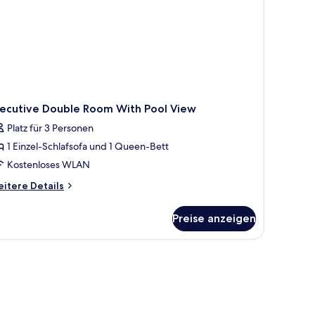
xecutive Double Room With Pool View
Platz für 3 Personen
1 Einzel-Schlafsofa und 1 Queen-Bett
Kostenloses WLAN
itere
itere Details
tails
r
Preise anzeigen
ecutive
uble
oom
th
ol
ew