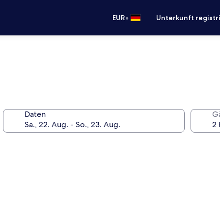
•
EUR
Unterkunft registr
Daten
G