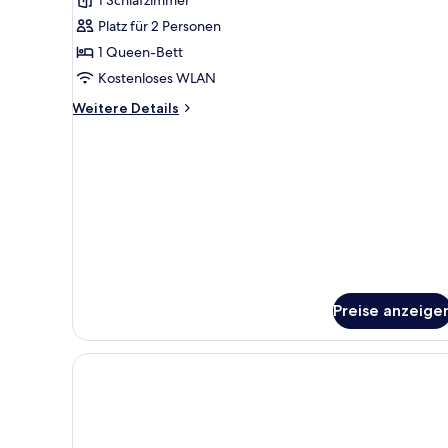
Room
Platz für 2 Personen
anzeigen
1 Queen-Bett
Kostenloses WLAN
Weitere
Weitere Details
Details
für
Budget
Room
Preise anzeige