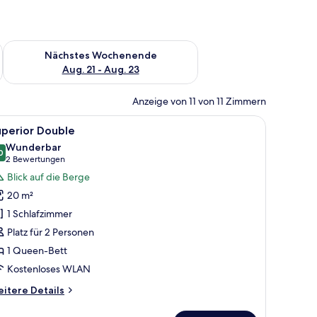
es Wochenende, Aug. 14 - Aug. 16.
Überprüfe die Verfügbarkeit für nächstes Wochenende, Aug. 2
Nächstes Wochenende
Aug. 21 - Aug. 23
Anzeige von 11 von 11 Zimmern
rank.
, Schreibtisch, Verdunkelungsvorhänge, kostenloses WLAN
le
Ein modernes Schlafzimmer mit einem großen 
12
uperior Double
otos
Wunderbar
ür
0
9,0 von 10
(2
2 Bewertungen
uperior
Bewertungen)
Blick auf die Berge
ouble
20 m²
nzeigen
1 Schlafzimmer
Platz für 2 Personen
1 Queen-Bett
Kostenloses WLAN
itere
itere Details
tails
r