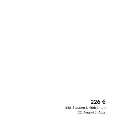
Rezeption
Der
226 €
aktuelle
inkl. Steuern & Gebühren
Preis
22. Aug.–23. Aug.
Rezeption
beträgt
226 €.